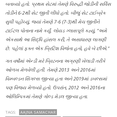
બતાવ્યો હતો. પ્રથમ સેટમાં તેમણે વિરુદ્ધી જોડીની સર્વિસ
તોડીને 6-2થી સેટ જીતી લીધો હતો. બીજું સેટ ટાઈબ્રેક
સુધી પહોંચ્યું, જ્યાં તેમણે 7-6 (7-3)થી મેચ જીતીને
ટાઈટલ પોતાના નામે કર્યું. લોયડ ગ્લાસપૂલે કહ્યું, “અમે
એકસાથે આ સિદ્ધિ હાંસલ કરી, તે અસાધારણ લાગણી
છે. પહેલાં ફક્ત એક બ્રિટિશ વિજેતા હતો, હવે બે છીએ.”
ગત વર્ષોમાં એન્ડી મરે બ્રિટનના અગ્રણી ખેલાડી તરીકે
ઓળખ મેળવેલી હતી. તેમણે 2013 અને 2016માં
વિમ્બલ્ડન સિંગલ્સ જીત્યા હતા અને 2019માં ડબલ્સમાં
પણ વિજય મેળવ્યો હતો. ઉપરાંત, 2012 અને 2016ના
ઓલિમ્પિકમાં તેમણે ગોલ્ડ મેડલ જીત્યા હતા.
TAGS:
AAJNA SAMACHAR