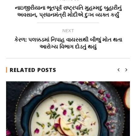
નાઇજીરીયાના ભૂતપૂર્વ રાષ્ટ્રપતિ મુહમ્મદુ બુહારીનું
અવસાન, પ્રધાનમંત્રી મોદીએ દુઃખ વ્યક્ત કર્યું
NEXT
કેરળ: પલક્કડમાં નિપાહ વાયરસથી બીજું મોત થતા
આરોગ્ય વિભાગ દોડતું થયું
RELATED POSTS