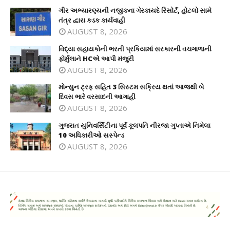
ગીર અભ્યારણ્યની નજીકના ગેરકાયદે રિસોર્ટ, હોટલો સામે
તંત્ર દ્વારા કડક કાર્યવાહી
AUGUST 8, 2026
વિદ્યા સહાયકોની ભરતી પ્રકિયામાં સરકારની વચગાળાની
ફોર્મુલાને HCએ આપી મંજુરી
AUGUST 8, 2026
મોન્સુન ટ્રફ સહિત 3 સિસ્ટમ સક્રિય થતાં આજથી બે
દિવસ ભારે વરસાદની આગાહી
AUGUST 8, 2026
ગુજરાત યુનિવર્સિટીના પૂર્વ કૂલપતિ નીરજા ગુપ્તાએ નિમેલા
10 અધિકારીઓ સસ્પેન્ડ
AUGUST 8, 2026