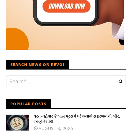
SEARCH NEWS ON REVOI
POPULAR POSTS
વ્રત-તહેવાર કે ખાસ પ્રસંગે ઘરે બનાવો સફરજનની ખીર,
જાણો રેસીપી
AUGUST 8, 2026