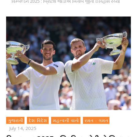
વિમ્બલ્ડન 2025 : બ્રિટિશ જોડીએ ખિતાબ જીતી ઈતિહાસ રચ્યો
ગુજરાતી
દેશ-વિદેશ
મહત્વની વાતો
રમત - ગમત
July 14, 2025