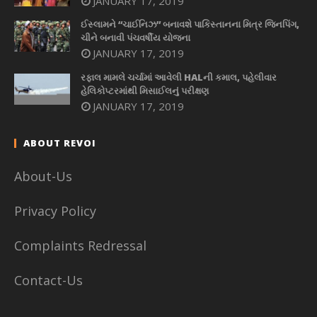
JANUARY 17, 2019
ઈસ્લામને “ચાઈનિઝ” બનાવશે પાકિસ્તાનના મિત્ર જિનપિંગ,
ચીને બનાવી પંચવર્ષીય યોજના
JANUARY 17, 2019
રફાલ મામલે ચર્ચામાં આવેલી HALની કમાલ, પહેલીવાર
હેલિકોપ્ટરમાંથી મિસાઈલનું પરીક્ષણ
JANUARY 17, 2019
ABOUT REVOI
About-Us
Privacy Policy
Complaints Redressal
Contact-Us