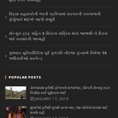
વિદ્યા સહાયકોની ભરતી પ્રકિયામાં સરકારની વચગાળાની
ફોર્મુલાને HCએ આપી મંજુરી
મોન્સુન ટ્રફ સહિત 3 સિસ્ટમ સક્રિય થતાં આજથી બે દિવસ
ભારે વરસાદની આગાહી
ગુજરાત યુનિવર્સિટીના પૂર્વ કૂલપતિ નીરજા ગુપ્તાએ નિમેલા 10
અધિકારીઓ સસ્પેન્ડ
POPULAR POSTS
ડોકલામમાં ફરીથી ડ્રેગનનો સળવળાટ, ચીનની સેનાનું સડક
નિર્માણ કાર્ય પૂર્ણતાના આરે
JANUARY 17, 2019
મુંબઈમાં ફરીથી ખુલશે ડાન્સ બાર, પણ નોટોનો વરસાદ થઈ
શકશે નહીં