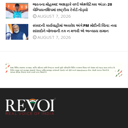
ભારતના મોહમ્મદ અશફાકે વર્લ્ડ એથ્લેટિક્સ અંડર-20
ચેમ્પિયનશિપમાં રાષ્ટ્રીય રેકોર્ડ તોડ્યો
AUGUST 7, 2026
સંસદની કાર્યવાહીમાં અવરોધ અંગે PM મોદીની ચિંતા: નવા
સાંસદોને બોલવાની તક ન મળવી એ અન્યાય સમાન
AUGUST 7, 2026