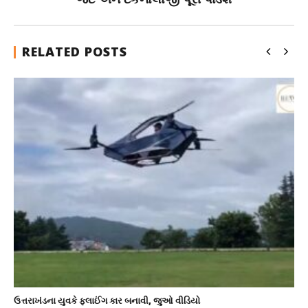
RELATED POSTS
ઉત્તરાખંડના યુવકે ફ્લાઈંગ કાર બનાવી, જુઓ વીડિયો