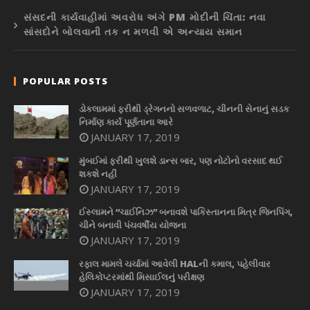
સંસદની કાર્યવાહીમાં અવરોધ અંગે PM મોદીની ચિંતા: નવા
સાંસદોને બોલવાની તક ન મળવી એ અન્યાય સમાન
POPULAR POSTS
ડોકલામમાં ફરીથી ડ્રેગનનો સળવળાટ, ચીનની સેનાનું સડક
નિર્માણ કાર્ય પૂર્ણતાના આરે
JANUARY 17, 2019
મુંબઈમાં ફરીથી ખુલશે ડાન્સ બાર, પણ નોટોનો વરસાદ થઈ
શકશે નહીં
JANUARY 17, 2019
ઈસ્લામને “ચાઈનિઝ” બનાવશે પાકિસ્તાનના મિત્ર જિનપિંગ,
ચીને બનાવી પંચવર્ષીય યોજના
JANUARY 17, 2019
રફાલ મામલે ચર્ચામાં આવેલી HALની કમાલ, પહેલીવાર
હેલિકોપ્ટરમાંથી મિસાઈલનું પરીક્ષણ
JANUARY 17, 2019