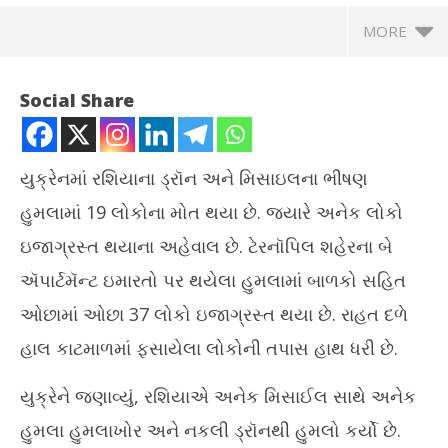
MORE
Social Share
યુક્રેનમાં રશિયાના ડ્રૉન અને મિસાઇલના ભીષણ
હુમલામાં 19 લોકોના મોત થયા છે. જ્યારે અનેક લોકો
ઇજાગ્રસ્ત થયાના અહેવાલ છે. ટેરનૉપિલ શહેરના બે
ઍપાર્ટમૅન્ટ ઇમારતો પર થયેલા હુમલામાં બાળકો સહિત
ઓછામાં ઓછા 37 લોકો ઇજાગ્રસ્ત થયા છે. રાહત દળે
NOW VIEWING
હાલ કાટમાળમાં ફસાયેલા લોકોની તપાસ હાથ ધરી છે.
યુક્રેનમાં રશિયાના ડ્રૉન અને મિસાઇલ હુમલામાં 19 લોકોના મોત
ઉત્
યુક્રેને જણાવ્યું, રશિયાએ અનેક મિસાઈલ સાથે અનેક
November
No
20, 2025
20
હુમલા હુમલાખોર અને નકલી ડ્રૉનથી હુમલો કર્યો છે.