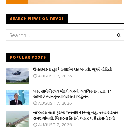
SEARCH NEWS ON REVOI
POPULAR POSTS
ઉત્તરાખંડના યુવકે ફ્લાઈંગ કાર બનાવી, જુઓ વીડિયો
AUGUST 7, 2026
પાક. સામે ત્રિપલ મોરચે બળવો, બલુચિસ્તાન દ્વારા 11
ઓગસ્ટે સ્વતંત્રતા દિવસની જાહેરાત
AUGUST 7, 2026
બાંગ્લાદેશ સાથે ફરક્કા જળસંધિને રિન્યુ નહીં કરવા સરકાર
સમક્ષ માંગણી, બિહારના હિતોને અસર થતી હોવાનો દાવો
AUGUST 7, 2026