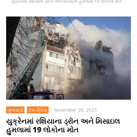
યુક્રેનમાં રશિયાના ડ્રૉન અને મિસાઇલ હુમલામાં 19 લોકોના મોત
November 20, 2025
ગુજરાતી
દેશ-વિદેશ
યુક્રેનમાં રશિયાના ડ્રૉન અને મિસાઇલ
હુમલામાં 19 લોકોના મોત