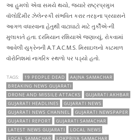
આ હુમલો એવા સમયે થયો, જ્યારે રાષ્ટ્રપ્રમુખ
વૉલોદિમીર ઝેલેન્સ્કી સંભવિત કરાર તરફના પ્રયાસને
આગળ વધારવાના હેતુથી વાટાઘાટો માટે તુર્કીએ-ની
મુલાકાતે હતા. દરમિયાન રશિયાએ જણાવ્યું, રોકવામાં
આવેલી યુક્રેનની A.T.A.C.M.S. મિસાઇલનો કાટમાળ
વૉરોનિશમાં નાગરિક સ્થળો પર પડ્યો હતો.
TAGS:
19 PEOPLE DEAD
AAJNA SAMACHAR
BREAKING NEWS GUJARATI
DRONE AND MISSILE ATTACKS
GUJARATI AKHBAR
GUJARATI HEADLINES
GUJARATI NEWS
GUJARATI NEWS CHANNEL
GUJARATI NEWSPAPER
GUJARATI REPORT
GUJARATI SAMACHAR
LATEST NEWS GUJARATI
LOCAL NEWS
LOCAL SAMACHAR
LOKPRIYA SAMACHAR