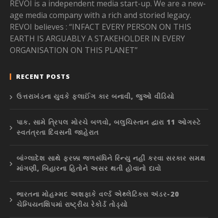
REVOI is a independent media start-up. We are a new-
age media company with a rich and storied legacy.
REVOI believes : “INFACT EVERY PERSON ON THIS
EARTH IS ARGUABLY A STAKEHOLDER IN EVERY
ORGANISATION ON THIS PLANET”
RECENT POSTS
ઉત્તરાખંડના યુવકે ફ્લાઈંગ કાર બનાવી, જુઓ વીડિયો
પાક. સામે ત્રિપલ મોરચે બળવો, બલુચિસ્તાન દ્વારા 11 ઓગસ્ટે
સ્વતંત્રતા દિવસની જાહેરાત
બાંગ્લાદેશ સાથે ફરક્કા જળસંધિને રિન્યુ નહીં કરવા સરકાર સમક્ષ
માંગણી, બિહારના હિતોને અસર થતી હોવાનો દાવો
ભારતના મોહમ્મદ અશફાકે વર્લ્ડ એથ્લેટિક્સ અંડર-20
ચેમ્પિયનશિપમાં રાષ્ટ્રીય રેકોર્ડ તોડ્યો