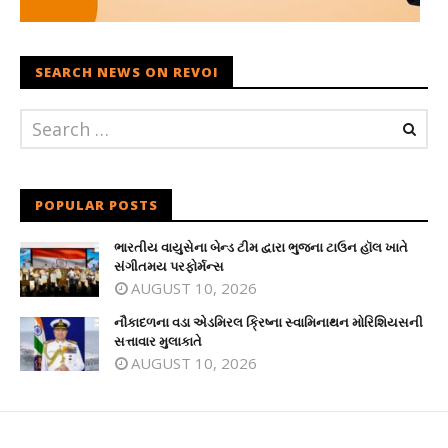
SEARCH NEWS ON REVOI
POPULAR POSTS
ભારતીય વાયુસેના બેન્ડ ટીમ દ્વારા ભુજના ટાઉન હૉલ ખાતે
સંગીતમય પરફોર્મન્સ
AUGUST 10, 2026
નૌકાદળના વડા એડમિરલ ક્રિષ્ના સ્વામિનાથન મોરિશિયસની
સત્તાવાર મુલાકાતે
AUGUST 10, 2026