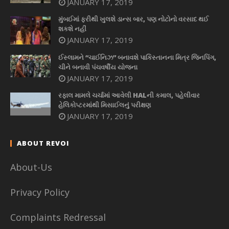
JANUARY 17, 2019
મુંબઈમાં ફરીથી ખુલશે ડાન્સ બાર, પણ નોટોનો વરસાદ થઈ
શકશે નહીં
JANUARY 17, 2019
ઈસ્લામને “ચાઈનિઝ” બનાવશે પાકિસ્તાનના મિત્ર જિનપિંગ,
ચીને બનાવી પંચવર્ષીય યોજના
JANUARY 17, 2019
રફાલ મામલે ચર્ચામાં આવેલી HALની કમાલ, પહેલીવાર
હેલિકોપ્ટરમાંથી મિસાઈલનું પરીક્ષણ
JANUARY 17, 2019
ABOUT REVOI
About-Us
Privacy Policy
Complaints Redressal