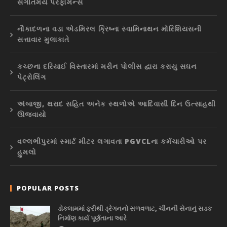
સંગીતમય પરફોર્મન્સ
નૌકાદળના વડા એડમિરલ ક્રિષ્ના સ્વામિનાથન મોરિશિયસની
સત્તાવાર મુલાકાતે
કચ્છના દરિયાઈ વિસ્તારમાં મરીન પોલીસ દ્વારા કરાયુ સઘન
પેટ્રોલિંગ
અંબાજી, થરાદ સહિત અનેક સ્થળોએ આદિવાસી દિન ઉત્સાહથી
ઊજવાયો
વલ્લભીપુરમાં સ્માર્ટ મીટર લગાવતા PGVCLના કર્મચારીઓ પર
હુમલો
POPULAR POSTS
ડોકલામમાં ફરીથી ડ્રેગનનો સળવળાટ, ચીનની સેનાનું સડક
નિર્માણ કાર્ય પૂર્ણતાના આરે