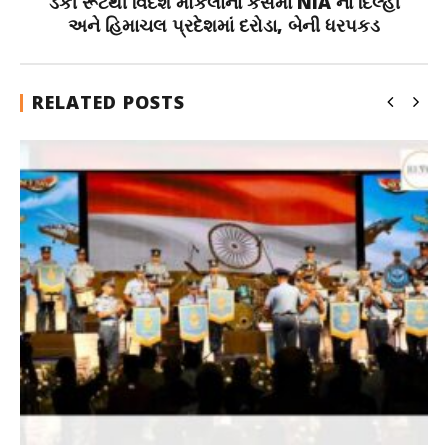
ડંકી રૂટથી વિદેશ મોકલાના કેસમાં NIA ના દિલ્હી
અને હિમાચલ પ્રદેશમાં દરોડા, બેની ધરપકડ
RELATED POSTS