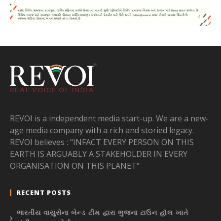
REVOI is a independent media start-up. We are a new-
age media company with a rich and storied legacy.
REVOI believes : “INFACT EVERY PERSON ON THIS
EARTH IS ARGUABLY A STAKEHOLDER IN EVERY
ORGANISATION ON THIS PLANET”
RECENT POSTS
ભારતીય વાયુસેના બેન્ડ ટીમ દ્વારા ભુજના ટાઉન હૉલ ખાતે