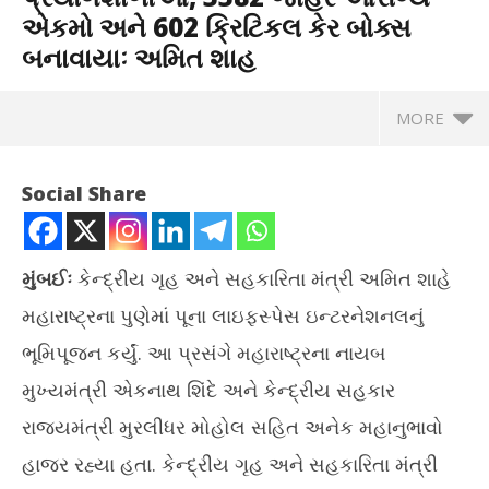
એકમો અને 602 ક્રિટિકલ કેર બોક્સ
બનાવાયાઃ અમિત શાહ
MORE
Social Share
મુંબઈઃ
કેન્દ્રીય ગૃહ અને સહકારિતા મંત્રી અમિત શાહે
મહારાષ્ટ્રના પુણેમાં પૂના લાઇફસ્પેસ ઇન્ટરનેશનલનું
ભૂમિપૂજન કર્યું. આ પ્રસંગે મહારાષ્ટ્રના નાયબ
મુખ્યમંત્રી એકનાથ શિંદે અને કેન્દ્રીય સહકાર
રાજ્યમંત્રી મુરલીધર મોહોલ સહિત અનેક મહાનુભાવો
NOW VIEWING
હાજર રહ્યા હતા. કેન્દ્રીય ગૃહ અને સહકારિતા મંત્રી