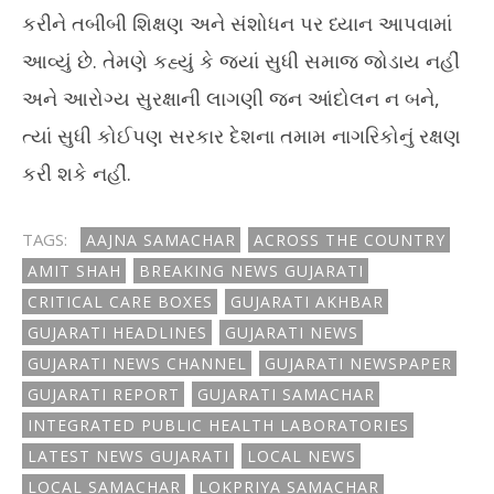
કરીને તબીબી શિક્ષણ અને સંશોધન પર ધ્યાન આપવામાં
આવ્યું છે. તેમણે કહ્યું કે જ્યાં સુધી સમાજ જોડાય નહીં
અને આરોગ્ય સુરક્ષાની લાગણી જન આંદોલન ન બને,
ત્યાં સુધી કોઈપણ સરકાર દેશના તમામ નાગરિકોનું રક્ષણ
કરી શકે નહીં.
TAGS:
AAJNA SAMACHAR
ACROSS THE COUNTRY
AMIT SHAH
BREAKING NEWS GUJARATI
CRITICAL CARE BOXES
GUJARATI AKHBAR
GUJARATI HEADLINES
GUJARATI NEWS
GUJARATI NEWS CHANNEL
GUJARATI NEWSPAPER
GUJARATI REPORT
GUJARATI SAMACHAR
INTEGRATED PUBLIC HEALTH LABORATORIES
LATEST NEWS GUJARATI
LOCAL NEWS
LOCAL SAMACHAR
LOKPRIYA SAMACHAR