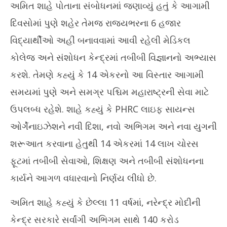
દેશભરમાં 730 સંકલિત જાહેર આરોગ્ય પ્રયોગશાળાઓ, 3382 જાહેર
ભાર
અમિત શાહે પોતાના સંબોધનમાં જણાવ્યું હતું કે આગામી
આરોગ્ય એકમો અને 602 ક્રિટિકલ કેર બોક્સ બનાવાયાઃ અમિત શાહ
પરફ
દિવસોમાં પુણે શહેર તેમજ રાજ્યભરના 6 હજાર
July
Jul
5,
5,
વિદ્યાર્થીઓ અહીં બનાવવામાં આવી રહેલી મેડિકલ
2025
20
કોલેજ અને સંશોધન કેન્દ્રમાં તબીબી વિજ્ઞાનનો અભ્યાસ
કરશે. તેમણે કહ્યું કે 14 એકરનો આ વિસ્તાર આગામી
સમયમાં પુણે અને સમગ્ર પશ્ચિમ મહારાષ્ટ્રની સેવા માટે
ઉપલબ્ધ રહેશે. શાહે કહ્યું કે PHRC લાઇફ સાયન્સ
ઓર્ગેનાઇઝેશને નવી દિશા, નવો અભિગમ અને નવા યુગની
શરૂઆત કરવાના હેતુથી 14 એકરમાં 14 લાખ ચોરસ
ફૂટમાં તબીબી સેવાઓ, શિક્ષણ અને તબીબી સંશોધનના
કાર્યને આગળ વધારવાનો નિર્ણય લીધો છે.
અમિત શાહે કહ્યું કે છેલ્લા 11 વર્ષમાં, નરેન્દ્ર મોદીની
કેન્દ્ર સરકારે સર્વાંગી અભિગમ સાથે 140 કરોડ