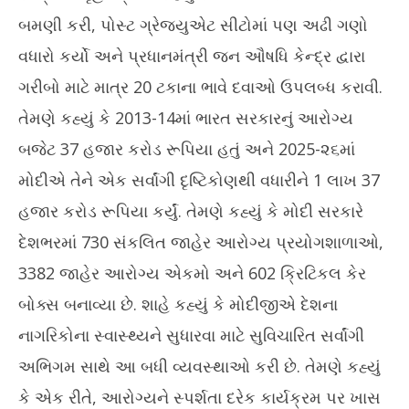
બમણી કરી, પોસ્ટ ગ્રેજ્યુએટ સીટોમાં પણ અઢી ગણો
વધારો કર્યો અને પ્રધાનમંત્રી જન ઔષધિ કેન્દ્ર દ્વારા
ગરીબો માટે માત્ર 20 ટકાના ભાવે દવાઓ ઉપલબ્ધ કરાવી.
તેમણે કહ્યું કે 2013-14માં ભારત સરકારનું આરોગ્ય
બજેટ 37 હજાર કરોડ રૂપિયા હતું અને 2025-૨૬માં
મોદીએ તેને એક સર્વાંગી દૃષ્ટિકોણથી વધારીને 1 લાખ 37
હજાર કરોડ રૂપિયા કર્યું. તેમણે કહ્યું કે મોદી સરકારે
દેશભરમાં 730 સંકલિત જાહેર આરોગ્ય પ્રયોગશાળાઓ,
3382 જાહેર આરોગ્ય એકમો અને 602 ક્રિટિકલ કેર
બોક્સ બનાવ્યા છે. શાહે કહ્યું કે મોદીજીએ દેશના
નાગરિકોના સ્વાસ્થ્યને સુધારવા માટે સુવિચારિત સર્વાંગી
અભિગમ સાથે આ બધી વ્યવસ્થાઓ કરી છે. તેમણે કહ્યું
કે એક રીતે, આરોગ્યને સ્પર્શતા દરેક કાર્યક્રમ પર ખાસ