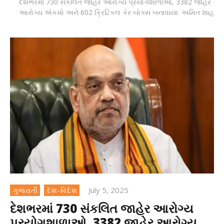
દેશભરમાં 730 સંકલિત જાહેર આરોગ્ય પ્રયોગશાળાઓ, 3382 જાહેર
આરોગ્ય એકમો અને 602 ક્રિટિકલ કેર બોક્સ બનાવાયાઃ અમિત શાહ
July 5, 2025
ગુજરાતી
દેશ-વિદેશ
દેશભરમાં 730 સંકલિત જાહેર આરોગ્ય
પ્રયોગશાળાઓ, 3382 જાહેર આરોગ્ય