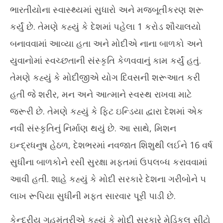
ભારતીયોના સ્વાસ્થ્યમાં સુધારો અને મજબૂતીકરણ શરૂ
કર્યું છે. તેમણે કહ્યું કે દેશમાં પહેલા 1 કરોડ શૌચાલયો
બનાવવામાં આવ્યા હતા અને મોદીએ નાના બાળકો અને
યુવાનોમાં સ્વચ્છતાની સંસ્કૃતિ કેળવવાનું કામ કર્યું હતું.
તેમણે કહ્યું કે મોદીજીએ યોગ દિવસની શરૂઆત કરી
હતી જે શરીર, મન અને આત્માને સ્વસ્થ રાખવા માટે
જરૂરી છે. તેમણે કહ્યું કે ફિટ ઇન્ડિયા દ્વારા દેશમાં એક
નવી સંસ્કૃતિનું નિર્માણ થયું છે. આ સાથે, મિશન
ઇન્દ્રધનુષ હેઠળ, દેશભરમાં નવજાત શિશુથી લઈને 16 વર્ષ
સુધીના બાળકોને રસી સુરક્ષા મફતમાં ઉપલબ્ધ કરાવવામાં
આવી હતી. શાહે કહ્યું કે મોદી સરકારે દેશના ગરીબોને ૫
લાખ રૂપિયા સુધીની મફત સારવાર પૂરી પાડી છે.
કેન્દ્રીય ગૃહમંત્રીએ કહ્યું કે મોદી સરકારે મેડિકલ સીટો