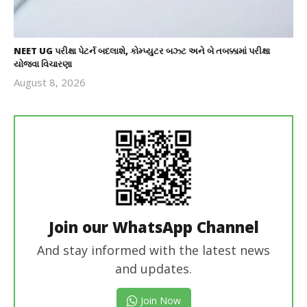
NEET UG પરીક્ષા પેટર્ન બદલાશે, કોમ્પ્યુટર બઝ્ટ અને બે તબક્કામાં પરીક્ષા
યોજવા વિચારણા
August 8, 2026
revoi
editor
Join our WhatsApp Channel
And stay informed with the latest news
and updates.
Join Now