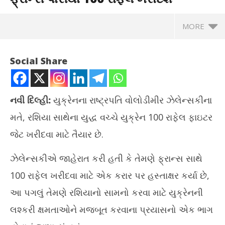
MORE
Social Share
નવી દિલ્હી:
યુક્રેનના રાષ્ટ્રપતિ વોલોડીમીર ઝેલેન્સકીના
મતે, રશિયા સાથેના યુદ્ધ વચ્ચે યુક્રેન 100 રાફેલ ફાઇટર
જેટ ખરીદવા માટે તૈયાર છે.
ઝેલેન્સકીએ જાહેરાત કરી હતી કે તેમણે ફ્રાન્સ સાથે
100 રાફેલ ખરીદવા માટે એક કરાર પર હસ્તાક્ષર કર્યા છે,
NOW VIEWING
આ પગલું તેમણે રશિયાનો સામનો કરવા માટે યુક્રેનની
રશિયા સાથેના યુદ્ધ વચ્ચે હવે યુક્રેન ફ્રાન્સ પાસેથી 100 રાફેલ
NEE
લશ્કરી ક્ષમતાઓને મજબૂત કરવાના પ્રયાસનો એક ભાગ
ખરીદશે
પરી
November
No