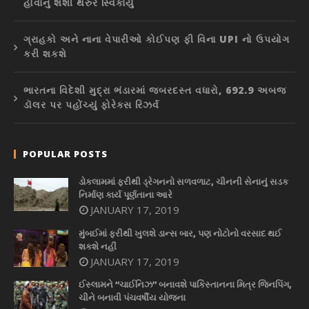
હોવાનું શશી થરુરે સ્વિકાર્યું
ગ્રાહકો અને નાના વેપારીઓ કોઈપણ ફી વિના UPI નો ઉપયોગ
કરી શકશે
ભારતના વિદેશી મુદ્રા ભંડારમાં જબરદસ્ત વધારો, 692.9 અબજ
ડૉલર પર પહોંચ્યું ફોરેક્સ રિઝર્વ
POPULAR POSTS
ડોકલામમાં ફરીથી ડ્રેગનનો સળવળાટ, ચીનની સેનાનું સડક
નિર્માણ કાર્ય પૂર્ણતાના આરે
JANUARY 17, 2019
મુંબઈમાં ફરીથી ખુલશે ડાન્સ બાર, પણ નોટોનો વરસાદ થઈ
શકશે નહીં
JANUARY 17, 2019
ઈસ્લામને “ચાઈનિઝ” બનાવશે પાકિસ્તાનના મિત્ર જિનપિંગ,
ચીને બનાવી પંચવર્ષીય યોજના