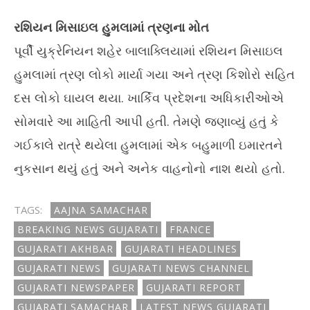
રશિયન મિસાઇલ હુમલામાં ત્રણના મોત
પૂર્વી યુક્રેનિયન શહેર બાલાક્લિયામાં રશિયન મિસાઇલ
હુમલામાં ત્રણ લોકો માર્યા ગયા અને ત્રણ કિશોરો સહિત
દસ લોકો ઘાયલ થયા. ખાર્કિવ પ્રદેશના અધિકારીઓએ
સોમવારે આ માહિતી આપી હતી. તેમણે જણાવ્યું હતું કે
ગઈકાલે રાત્રે થયેલા હુમલામાં એક બહુમાળી ઇમારતને
નુકસાન થયું હતું અને અનેક વાહનોનો નાશ થયો હતો.
TAGS:
AAJNA SAMACHAR
BREAKING NEWS GUJARATI
FRANCE
GUJARATI AKHBAR
GUJARATI HEADLINES
GUJARATI NEWS
GUJARATI NEWS CHANNEL
GUJARATI NEWSPAPER
GUJARATI REPORT
GUJARATI SAMACHAR
LATEST NEWS GUJARATI