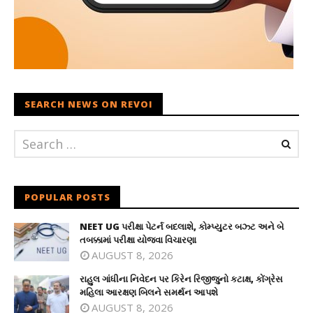
SEARCH NEWS ON REVOI
POPULAR POSTS
NEET UG પરીક્ષા પેટર્ન બદલાશે, કોમ્પ્યુટર બઝ્ટ અને બે
તબક્કામાં પરીક્ષા યોજવા વિચારણા
AUGUST 8, 2026
રાહુલ ગાંધીના નિવેદન પર કિરેન રિજીજુનો કટાક્ષ, કોંગ્રેસ
મહિલા આરક્ષણ બિલને સમર્થન આપશે
AUGUST 8, 2026