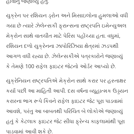
હોવાનું જણાવ્યું હતું.
18, 2025
18
યુક્રેન પર રશિયન ડ્રોન અને મિસાઇલોના હુમલાઓ વધી
ગયા છે ત્યારે ઝેલેન્સકી ફ્રાન્સના રાષ્ટ્રપતિ ઇમેન્યુઅલ
મેક્રોન સાથે વાતચીત માટે પેરિસ પહોંચ્યા હતા. વધુમાં,
રશિયન દળો યુક્રેનના ઝાપોરિઝિયા ક્ષેત્રમાં ઝડપથી
આગળ વધી રહ્યા છે. ઝેલેન્સકીએ પત્રકારોને જણાવ્યું
કે તેમણે 100 રાફેલ ફાઇટર જેટનો ઓર્ડર આપ્યો છે.
યુક્રેનિયન રાષ્ટ્રપતિએ મેક્રોન સાથે કરાર પર હસ્તાક્ષર
કર્યા પછી આ માહિતી આપી. દસ વર્ષના વ્યૂહાત્મક ઉડ્ડયન
કરારના ભાગ રૂપે કિવને રાફેલ ફાઇટર જેટ પૂરા પાડવામાં
આવશે, પરંતુ આ બાબતથી પરિચિત બે લોકોએ જણાવ્યું
હતું કે કેટલાક ફાઇટર જેટ સીધા ફ્રેન્ચ કાફલામાંથી પૂરા
પાડવામાં આવી શકે છે.