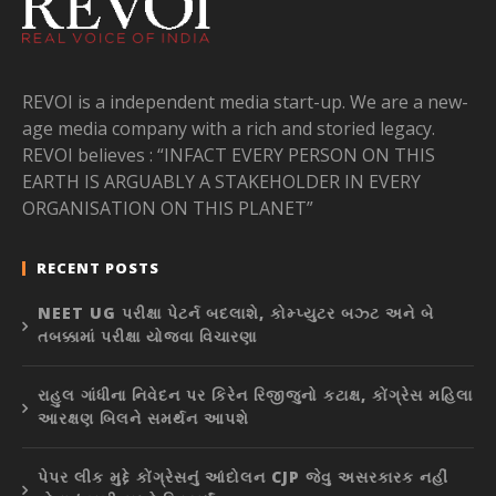
REVOI is a independent media start-up. We are a new-
age media company with a rich and storied legacy.
REVOI believes : “INFACT EVERY PERSON ON THIS
EARTH IS ARGUABLY A STAKEHOLDER IN EVERY
ORGANISATION ON THIS PLANET”
RECENT POSTS
NEET UG પરીક્ષા પેટર્ન બદલાશે, કોમ્પ્યુટર બઝ્ટ અને બે
તબક્કામાં પરીક્ષા યોજવા વિચારણા
રાહુલ ગાંધીના નિવેદન પર કિરેન રિજીજુનો કટાક્ષ, કોંગ્રેસ મહિલા
આરક્ષણ બિલને સમર્થન આપશે
પેપર લીક મુદ્દે કોંગ્રેસનું આંદોલન CJP જેવુ અસરકારક નહીં