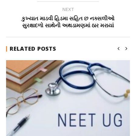
NEXT
કુખ્યાત માડવી હિડમા સહિત છ નક્સલીઓ
સુરક્ષાદળો સાથેની અથડામણમાં ઠાર મરાયાં
RELATED POSTS