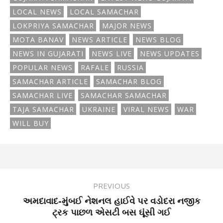
LOCAL NEWS
LOCAL SAMACHAR
LOKPRIYA SAMACHAR
MAJOR NEWS
MOTA BANAV
NEWS ARTICLE
NEWS BLOG
NEWS IN GUJARATI
NEWS LIVE
NEWS UPDATES
POPULAR NEWS
RAFALE
RUSSIA
SAMACHAR ARTICLE
SAMACHAR BLOG
SAMACHAR LIVE
SAMACHAR SAMACHAR
TAJA SAMACHAR
UKRAINE
VIRAL NEWS
WAR
WILL BUY
PREVIOUS
અમદાવાદ-મુંબઈ નેશનલ હાઈવે પર વડોદરા નજીક
ટ્રક પાછળ એસટી બસ ઘૂંસી ગઈ