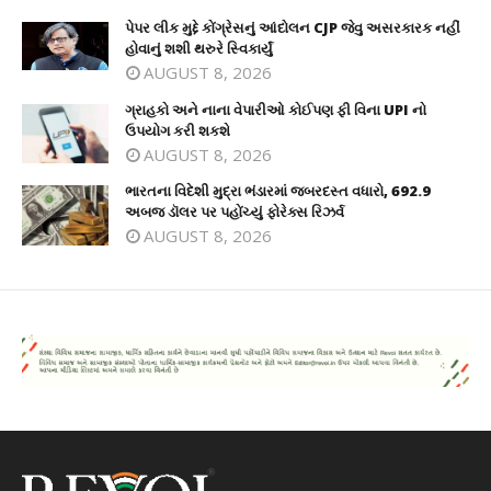
પેપર લીક મુદ્દે કોંગ્રેસનું આંદોલન CJP જેવુ અસરકારક નહીં
હોવાનું શશી થરુરે સ્વિકાર્યું
AUGUST 8, 2026
ગ્રાહકો અને નાના વેપારીઓ કોઈપણ ફી વિના UPI નો
ઉપયોગ કરી શકશે
AUGUST 8, 2026
ભારતના વિદેશી મુદ્રા ભંડારમાં જબરદસ્ત વધારો, 692.9
અબજ ડૉલર પર પહોંચ્યું ફોરેક્સ રિઝર્વ
AUGUST 8, 2026