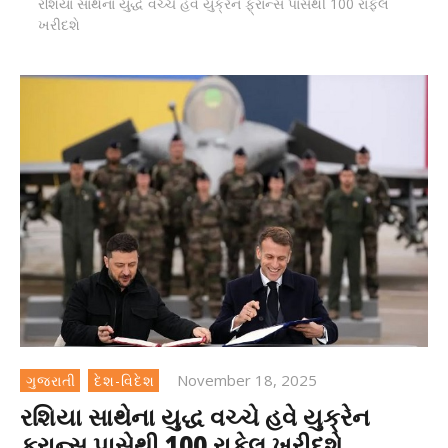
રશિયા સાથેના યુદ્ધ વચ્ચે હવે યુક્રેન ફ્રાન્સ પાસેથી 100 રાફેલ
ખરીદશે
November 18, 2025
ગુજરાતી
દેશ-વિદેશ
રશિયા સાથેના યુદ્ધ વચ્ચે હવે યુક્રેન
ફ્રાન્સ પાસેથી 100 રાફેલ ખરીદશે