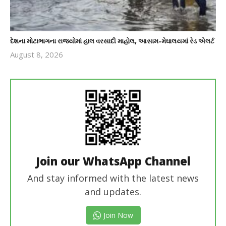
દેશના મોટાભાગના રાજ્યોમાં હાલ વરસાદી માહોલ, આસામ-મેઘાલયમાં રેડ એલર્ટ
August 8, 2026
revoi
editor
Join our WhatsApp Channel
And stay informed with the latest news
and updates.
Join Now