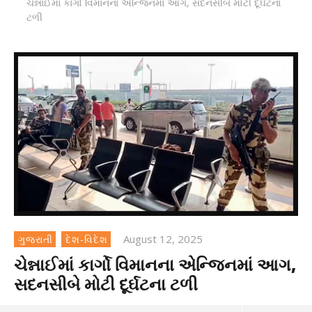
ચેન્નાઈમાં કાર્ગો વિમાનના એન્જિનમાં આગ, સદનસીબે મોટી દૂર્ઘટના
ટળી
August 12, 2025
ગુજરાતી
દેશ-વિદેશ
ચેન્નાઈમાં કાર્ગો વિમાનના એન્જિનમાં આગ,
સદનસીબે મોટી દૂર્ઘટના ટળી