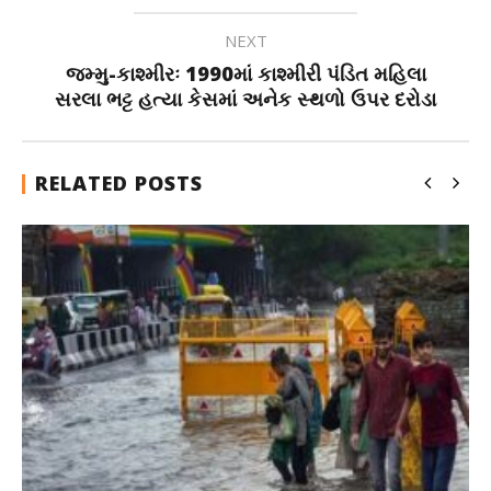
NEXT
જમ્મુ-કાશ્મીરઃ 1990માં કાશ્મીરી પંડિત મહિલા
સરલા ભટ્ટ હત્યા કેસમાં અનેક સ્થળો ઉપર દરોડા
RELATED POSTS