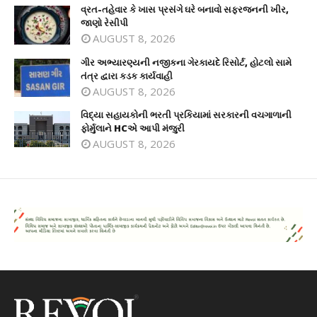
વ્રત-તહેવાર કે ખાસ પ્રસંગે ઘરે બનાવો સફરજનની ખીર,
જાણો રેસીપી
AUGUST 8, 2026
ગીર અભ્યારણ્યની નજીકના ગેરકાયદે રિસોર્ટ, હોટલો સામે
તંત્ર દ્વારા કડક કાર્યવાહી
AUGUST 8, 2026
વિદ્યા સહાયકોની ભરતી પ્રકિયામાં સરકારની વચગાળાની
ફોર્મુલાને HCએ આપી મંજુરી
AUGUST 8, 2026