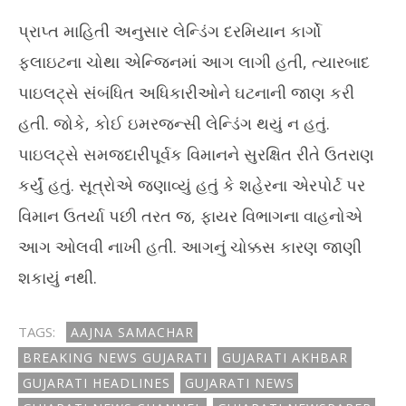
પ્રાપ્ત માહિતી અનુસાર લેન્ડિંગ દરમિયાન કાર્ગો
ફ્લાઇટના ચોથા એન્જિનમાં આગ લાગી હતી, ત્યારબાદ
પાઇલટ્સે સંબંધિત અધિકારીઓને ઘટનાની જાણ કરી
હતી. જોકે, કોઈ ઇમરજન્સી લેન્ડિંગ થયું ન હતું.
પાઇલટ્સે સમજદારીપૂર્વક વિમાનને સુરક્ષિત રીતે ઉતરાણ
કર્યું હતું. સૂત્રોએ જણાવ્યું હતું કે શહેરના એરપોર્ટ પર
વિમાન ઉતર્યા પછી તરત જ, ફાયર વિભાગના વાહનોએ
આગ ઓલવી નાખી હતી. આગનું ચોક્કસ કારણ જાણી
શકાયું નથી.
TAGS:
AAJNA SAMACHAR
BREAKING NEWS GUJARATI
GUJARATI AKHBAR
GUJARATI HEADLINES
GUJARATI NEWS