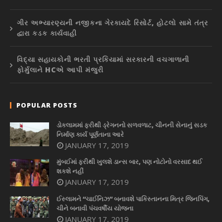
ગીર અભ્યારણ્યની નજીકના ગેરકાયદે રિસોર્ટ, હોટલો સામે તંત્ર
દ્વારા કડક કાર્યવાહી
વિદ્યા સહાયકોની ભરતી પ્રકિયામાં સરકારની વચગાળાની
ફોર્મુલાને HCએ આપી મંજુરી
POPULAR POSTS
ડોકલામમાં ફરીથી ડ્રેગનનો સળવળાટ, ચીનની સેનાનું સડક
નિર્માણ કાર્ય પૂર્ણતાના આરે
JANUARY 17, 2019
મુંબઈમાં ફરીથી ખુલશે ડાન્સ બાર, પણ નોટોનો વરસાદ થઈ
શકશે નહીં
JANUARY 17, 2019
ઈસ્લામને “ચાઈનિઝ” બનાવશે પાકિસ્તાનના મિત્ર જિનપિંગ,
ચીને બનાવી પંચવર્ષીય યોજના
JANUARY 17, 2019