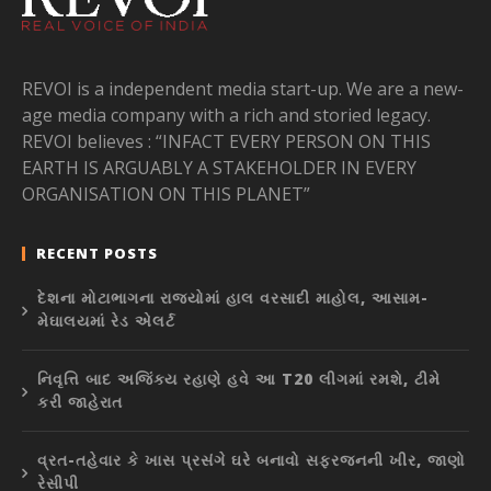
REVOI is a independent media start-up. We are a new-
age media company with a rich and storied legacy.
REVOI believes : “INFACT EVERY PERSON ON THIS
EARTH IS ARGUABLY A STAKEHOLDER IN EVERY
ORGANISATION ON THIS PLANET”
RECENT POSTS
દેશના મોટાભાગના રાજ્યોમાં હાલ વરસાદી માહોલ, આસામ-
મેઘાલયમાં રેડ એલર્ટ
નિવૃત્તિ બાદ અજિંક્ય રહાણે હવે આ T20 લીગમાં રમશે, ટીમે
કરી જાહેરાત
વ્રત-તહેવાર કે ખાસ પ્રસંગે ઘરે બનાવો સફરજનની ખીર, જાણો
રેસીપી