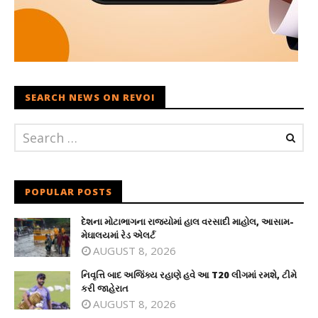
SEARCH NEWS ON REVOI
POPULAR POSTS
દેશના મોટાભાગના રાજ્યોમાં હાલ વરસાદી માહોલ, આસામ-
મેઘાલયમાં રેડ એલર્ટ
AUGUST 8, 2026
નિવૃત્તિ બાદ અજિંક્ય રહાણે હવે આ T20 લીગમાં રમશે, ટીમે
કરી જાહેરાત
AUGUST 8, 2026