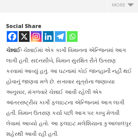
MORE
Social Share
ચેન્નાઈઃ
ચેન્નાઈમાં એક કાર્ગો વિમાનના એન્જિનમાં આગ
લાગી હતી. સદનસીબે, વિમાન સુરક્ષિત રીતે ઉતરાણ
કરવામાં આવ્યું હતું. આ ઘટનામાં કોઈ જાનહાની નહીં થઈ
હોવાનું જાણવા મળે છે. સત્તાવાર સૂત્રોના જણાવ્યા
અનુસાર, મંગળવારે ચેન્નાઈ આવી રહેલી એક
NOW VIEWING
આંતરરાષ્ટ્રીય કાર્ગો ફ્લાઇટના એન્જિનમાં આગ લાગી
ચેન્નાઈમાં કાર્ગો વિમાનના એન્જિનમાં આગ, સદનસીબે મોટી દૂર્ઘટના ટળી
દેશ
હતી. વિમાન ઉતરાણ કર્યા પછી આગ પર કાબુ મેળવી
રેડ
August
લેવામાં આવ્યો હતો. આ ફ્લાઇટ મલેશિયાના કુઆલાલંપુર
Au
12,
12
2025
શહેરથી આવી રહી હતી.
20