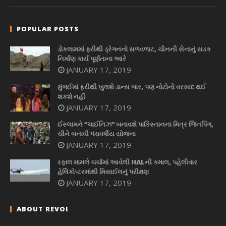
POPULAR POSTS
ડોકલામમાં ફરીથી ડ્રેગનનો સળવળાટ, ચીનની સેનાનું સડક
નિર્માણ કાર્ય પૂર્ણતાના આરે
JANUARY 17, 2019
મુંબઈમાં ફરીથી ખુલશે ડાન્સ બાર, પણ નોટોનો વરસાદ થઈ
શકશે નહીં
JANUARY 17, 2019
ઈસ્લામને “ચાઈનિઝ” બનાવશે પાકિસ્તાનના મિત્ર જિનપિંગ,
ચીને બનાવી પંચવર્ષીય યોજના
JANUARY 17, 2019
રફાલ મામલે ચર્ચામાં આવેલી HALની કમાલ, પહેલીવાર
હેલિકોપ્ટરમાંથી મિસાઈલનું પરીક્ષણ
JANUARY 17, 2019
ABOUT REVOI