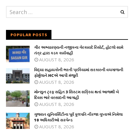
POPULAR POSTS
ગીર અભ્યારણ્યની નજીકના ગેરકાયદે રિસોર્ટ, હોટલો સામે
તંત્ર દ્વારા કડક કાર્યવાહી
AUGUST 8, 2026
વિદ્યા સહાયકોની ભરતી પ્રકિયામાં સરકારની વચગાળાની
ફોર્મુલાને HCએ આપી મંજુરી
AUGUST 8, 2026
મોન્સુન ટ્રફ સહિત 3 સિસ્ટમ સક્રિય થતાં આજથી બે
દિવસ ભારે વરસાદની આગાહી
AUGUST 8, 2026
ગુજરાત યુનિવર્સિટીના પૂર્વ કૂલપતિ નીરજા ગુપ્તાએ નિમેલા
10 અધિકારીઓ સસ્પેન્ડ
AUGUST 8, 2026