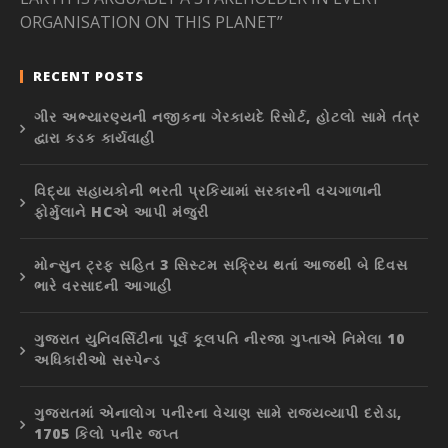
ORGANISATION ON THIS PLANET”
RECENT POSTS
ગીર અભ્યારણ્યની નજીકના ગેરકાયદે રિસોર્ટ, હોટલો સામે તંત્ર
દ્વારા કડક કાર્યવાહી
વિદ્યા સહાયકોની ભરતી પ્રકિયામાં સરકારની વચગાળાની
ફોર્મુલાને HCએ આપી મંજુરી
મોન્સુન ટ્રફ સહિત 3 સિસ્ટમ સક્રિય થતાં આજથી બે દિવસ
ભારે વરસાદની આગાહી
ગુજરાત યુનિવર્સિટીના પૂર્વ કૂલપતિ નીરજા ગુપ્તાએ નિમેલા 10
અધિકારીઓ સસ્પેન્ડ
ગુજરાતમાં એનાલોગ પનીરના વેચાણ સામે રાજ્યવ્યાપી દરોડા,
1705 કિલો પનીર જપ્ત