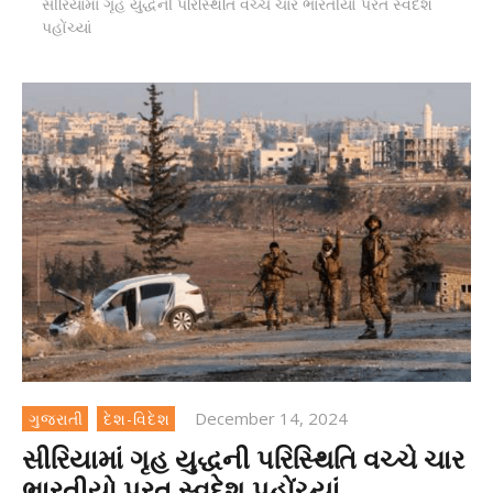
સીરિયામાં ગૃહ યુદ્ધની પરિસ્થિતિ વચ્ચે ચાર ભારતીયો પરત સ્વદેશ
પહોંચ્યાં
December 14, 2024
ગુજરાતી
દેશ-વિદેશ
સીરિયામાં ગૃહ યુદ્ધની પરિસ્થિતિ વચ્ચે ચાર
ભારતીયો પરત સ્વદેશ પહોંચ્યાં