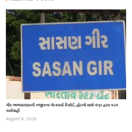
ગીર અભ્યારણ્યની નજીકના ગેરકાયદે રિસોર્ટ, હોટલો સામે તંત્ર દ્વારા કડક
કાર્યવાહી
August 8, 2026
revoi
editor