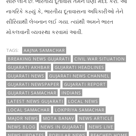
સારું લાગે છે. ભારતીય દૂતાવાસે તેમને ઘણી મદદ કરી. આ
14, 2024
14
નાગરિકે કહ્યું કે, ભારતીય દૂતાવાસના અધિકારીઓ તેને
સીરિયાથી લેબનાન લઈ ગયા. ત્યાંથી અમને ભારત
મોકલવાની વ્યવસ્થા કરવામાં આવી.
TAGS:
AAJNA SAMACHAR
BREAKING NEWS GUJARATI
CIVIL WAR SITUATION
GUJARATI AKHBAR
GUJARATI HEADLINES
GUJARATI NEWS
GUJARATI NEWS CHANNEL
GUJARATI NEWSPAPER
GUJARATI REPORT
GUJARATI SAMACHAR
INDIANS
LATEST NEWS GUJARATI
LOCAL NEWS
LOCAL SAMACHAR
LOKPRIYA SAMACHAR
MAJOR NEWS
MOTA BANAV
NEWS ARTICLE
NEWS BLOG
NEWS IN GUJARATI
NEWS LIVE
NEWS UPDATES
POPULAR NEWS
REACHED HOME