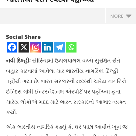
MORE
Social Share
નવી દિલ્હીઃ
સીરિયામાં ઉથલપાથલ વચ્ચે સુરક્ષિત રીતે
બહાર કાઢવામાં આવેલા ચાર ભારતીય નાગરિકો દિલ્હી
પહોંચી ગયા છે. ભારત સરકારની મદદથી ચારેય નાગરિકો
ઈન્દિરા ગાંધી ઈન્ટરનેશનલ એરપોર્ટ પર પહોંચ્યા હતા.
ચારેય લોકોએ મદદ માટે ભારત સરકારનો આભાર વ્યક્ત
NOW VIEWING
કર્યો.
સીરિયામાં ગૃહ યુદ્ધની પરિસ્થિતિ વચ્ચે ચાર ભારતીયો પરત સ્વદેશ
ગીર
એક ભારતીય નાગરિકે કહ્યું કે, ઘરે પાછા આવીને ખૂબ જ
પહોંચ્યાં
કડક
December
De