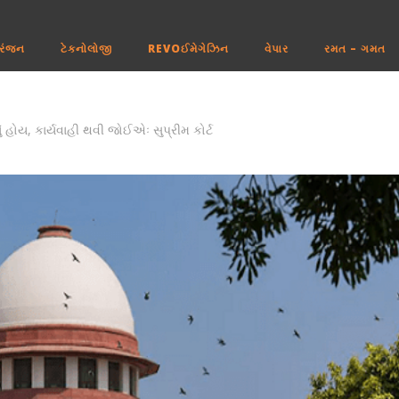
રંજન
ટેકનોલોજી
REVOઈમેગેઝિન
વેપાર
રમત – ગમત
ં હોય, કાર્યવાહી થવી જોઈએઃ સુપ્રીમ કોર્ટ