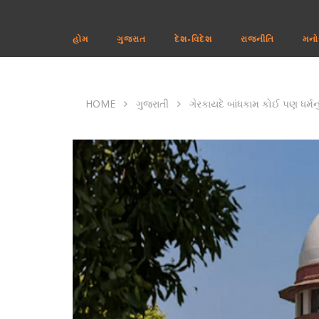
હોમ
ગુજરાત
દેશ-વિદેશ
રાજનીતિ
મનો
HOME
ગુજરાતી
ગેરકાયદે બાંધકામ કોઈ પણ ધર્મનુ