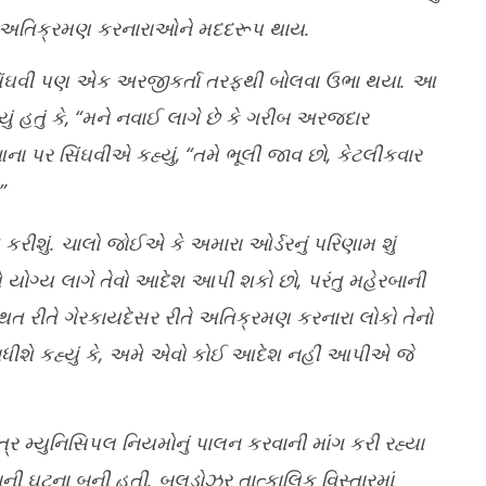
 અતિક્રમણ કરનારાઓને મદદરૂપ થાય.
સિંઘવી પણ એક અરજીકર્તા તરફથી બોલવા ઉભા થયા. આ
ું હતું કે, “મને નવાઈ લાગે છે કે ગરીબ અરજદાર
આના પર સિંઘવીએ કહ્યું, “તમે ભૂલી જાવ છો, કેટલીકવાર
”
રીશું. ચાલો જોઈએ કે અમારા ઓર્ડરનું પરિણામ શું
ે યોગ્ય લાગે તેવો આદેશ આપી શકો છો, પરંતુ મહેરબાની
સ્થિત રીતે ગેરકાયદેસર રીતે અતિક્રમણ કરનારા લોકો તેનો
ીશે કહ્યું કે, અમે એવો કોઈ આદેશ નહીં આપીએ જે
માત્ર મ્યુનિસિપલ નિયમોનું પાલન કરવાની માંગ કરી રહ્યા
ની ઘટના બની હતી. બુલડોઝર તાત્કાલિક વિસ્તારમાં