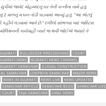
યુપીમાં જાવેદ મોહમ્મદનું ઘર તેની પત્નીના નામે હતું.
 2 માળનું મકાન તોડી પાડવામાં આવ્યું હતું. “આ એટલું
ો કહીને લડવામાં આવે છે.” દલીલો સાંભળ્યા બાદ જસ્ટિસ
િમોલિશનની કાર્યવાહી ત્યારે જ થવી જોઈએ જ્યારે તે
GUJARATI
BULLDOZER PROCEEDINGS
COURT
GUJARATI NEWS
GUJARATI NEWS CHANNEL
GUJARATI SAMACHAR
ILLEGAL CONSTRUCTION
CAL SAMACHAR
LOKPRIYA SAMACHAR
MAJOR NEWS
NEWS IN GUJARATI
NEWS LIVE
NEWS UPDATES
SAMACHAR ARTICLE
SAMACHAR BLOG
SAMACHAR LIVE
E COURT
TAJA SAMACHAR
VIRAL NEWS