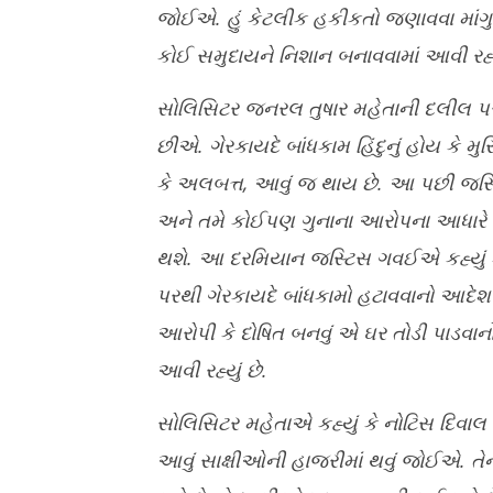
જોઈએ. હું કેટલીક હકીકતો જણાવવા માંગુ 
કોઈ સમુદાયને નિશાન બનાવવામાં આવી રહ્
સોલિસિટર જનરલ તુષાર મહેતાની દલીલ પર 
છીએ. ગેરકાયદે બાંધકામ હિંદુનું હોય કે 
કે અલબત્ત, આવું જ થાય છે. આ પછી જસ્ટિસ
અને તમે કોઈપણ ગુનાના આરોપના આધારે તેમા
થશે. આ દરમિયાન જસ્ટિસ ગવઈએ કહ્યું કે, 
પરથી ગેરકાયદે બાંધકામો હટાવવાનો આદેશ 
આરોપી કે દોષિત બનવું એ ઘર તોડી પાડવાન
આવી રહ્યું છે.
સોલિસિટર મહેતાએ કહ્યું કે નોટિસ દિવાલ પ
આવું સાક્ષીઓની હાજરીમાં થવું જોઈએ. ત