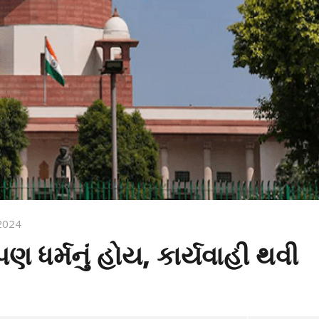
2024
ણ ધર્મનું હોય, કાર્યવાહી થવી