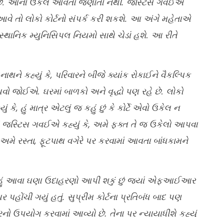
ે છે. આનો ઉકેલ આવતો જણાતો નથી. જસ્ટિસ ગવઈએ
વે તો લોકો કોર્ટનો સંપર્ક કરી શકશે. આ અંગે મહેતાએ
ે આ સ્થાનિક મ્યુનિસિપલ નિયમો સાથે ચેડાં હશે. આ રીતે
થને કહ્યું કે, પરિવારને બીજે ક્યાંક રોકાઈને વૈકલ્પિક
ો જોઈએ. ઘરમાં બાળકો અને વૃદ્ધો પણ રહે છે. લોકો
, હું માત્ર એટલું જ કહું છું કે કોર્ટે એવો ઉકેલ ન
સ્ટિસ ગવઈએ કહ્યું કે, અમે ફક્ત તે જ ઉકેલો આપવા
અમે રસ્તા, ફૂટપાથ વગેરે પર કરવામાં આવતા બાંધકામને
કે, હું આવા ઘણા ઉદાહરણો આપી શકું છું જ્યાં એફઆઈઆર
હોંચી ગયું હતું. સુપ્રીમ કોર્ટના પ્રતિબંધ બાદ પણ
પયોગ કરવામાં આવ્યો છે. તેના પર ન્યાયાધીશે કહ્યું