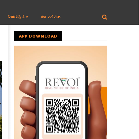
રિવોઈહિરોઝ
વેબ સ્ટોરીઝ
APP DOWNLOAD