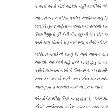
કે અમે એવો કોઈ આદેશ નહીં આપીએ જે
આ દરમિયાન વરિષ્ઠ વકીલ અભિષેક મનુ 
જોઈને તુષાર મહેતાએ મજાકના સ્વરમાં કહ્ય
સિંઘવીજીની ફી કેવી રીતે ચૂકવી શકે છે.” 
અમે પણ પોતાને મફતમાં રજૂ કરીએ છીએ.
જસ્ટિસ ગવઈએ કહ્યું કે, અમે આગળ વાત ક
આવશે. આ અંગે મહેતાએ કહ્યું હતું કે, તમ
કરીને ધ્યાનમાં રાખો કે બિલ્ડરો અને વ્યવ
લાભ લઈ શકશે નહીં. આ દલીલ પર ન્યાયાધ
અતિક્રમણ કરનારાઓને મદદરૂપ થાય.
એડવોકેટ સીયુ સિંઘે કહ્યું હતું કે, “અમે 
છીએ. તાજેતરમાં ગણેશ પંડાલમાં પથ્થરમારા