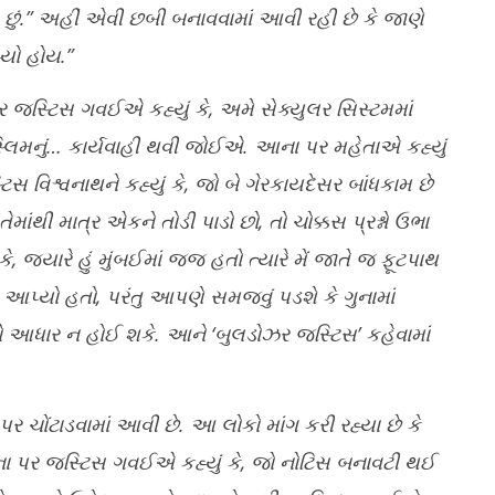
છું.” અહીં એવી છબી બનાવવામાં આવી રહી છે કે જાણે
યો હોય.”
જસ્ટિસ ગવઈએ કહ્યું કે, અમે સેક્યુલર સિસ્ટમમાં
મુસ્લિમનું… કાર્યવાહી થવી જોઈએ. આના પર મહેતાએ કહ્યું
 વિશ્વનાથને કહ્યું કે, જો બે ગેરકાયદેસર બાંધકામ છે
ંથી માત્ર એકને તોડી પાડો છો, તો ચોક્કસ પ્રશ્નો ઉભા
જ્યારે હું મુંબઈમાં જજ હતો ત્યારે મેં જાતે જ ફૂટપાથ
આપ્યો હતો, પરંતુ આપણે સમજવું પડશે કે ગુનામાં
ો આધાર ન હોઈ શકે. આને ‘બુલડોઝર જસ્ટિસ’ કહેવામાં
ર ચોંટાડવામાં આવી છે. આ લોકો માંગ કરી રહ્યા છે કે
ેના પર જસ્ટિસ ગવઈએ કહ્યું કે, જો નોટિસ બનાવટી થઈ