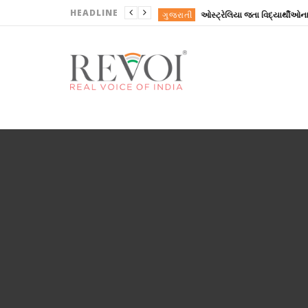
HEADLINE
ગુજરાતી
ખોરાક
કોબીજની આ 4 નવી રેસિપીથી બદલ
REVOINEWS
ગુજરાત
AGENCY NEWS
ગુજરાતી