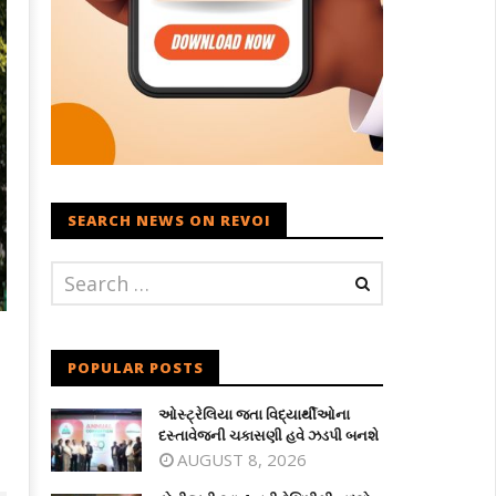
SEARCH NEWS ON REVOI
POPULAR POSTS
ઓસ્ટ્રેલિયા જતા વિદ્યાર્થીઓના
દસ્તાવેજની ચકાસણી હવે ઝડપી બનશે
AUGUST 8, 2026