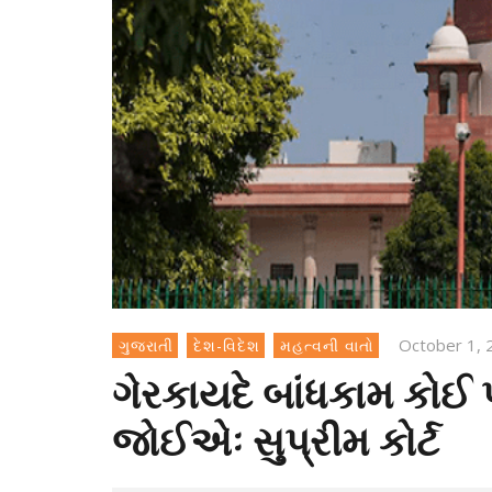
October 1, 
ગુજરાતી
દેશ-વિદેશ
મહત્વની વાતો
ગેરકાયદે બાંધકામ કોઈ પ
જોઈએઃ સુપ્રીમ કોર્ટ