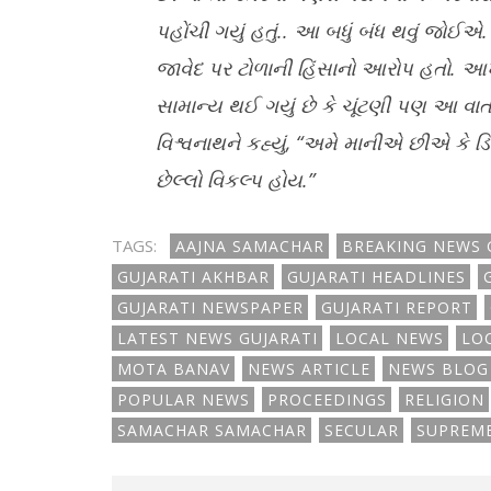
પહોંચી ગયું હતું.. આ બધું બંધ થવું જોઈએ. 
જાવેદ પર ટોળાની હિંસાનો આરોપ હતો. આખું
સામાન્ય થઈ ગયું છે કે ચૂંટણી પણ આ વાત
વિશ્વનાથને કહ્યું, “અમે માનીએ છીએ કે ડ
છેલ્લો વિકલ્પ હોય.”
TAGS:
AAJNA SAMACHAR
BREAKING NEWS 
GUJARATI AKHBAR
GUJARATI HEADLINES
GUJARATI NEWSPAPER
GUJARATI REPORT
LATEST NEWS GUJARATI
LOCAL NEWS
LO
MOTA BANAV
NEWS ARTICLE
NEWS BLOG
POPULAR NEWS
PROCEEDINGS
RELIGION
SAMACHAR SAMACHAR
SECULAR
SUPREM