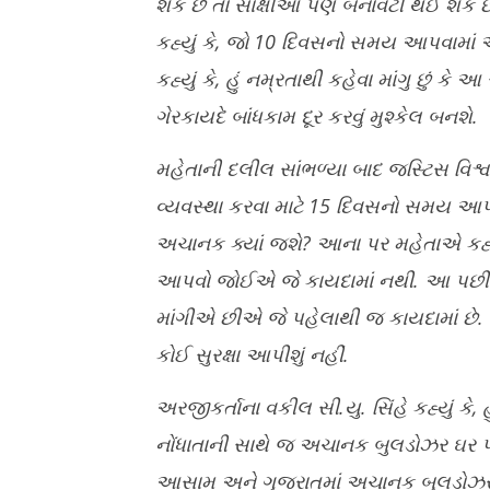
શકે છે તો સાક્ષીઓ પણ બનાવટી થઈ શક
કહ્યું કે, જો 10 દિવસનો સમય આપવામાં આ
કહ્યું કે, હું નમ્રતાથી કહેવા માંગુ છું ક
ગેરકાયદે બાંધકામ દૂર કરવું મુશ્કેલ બનશે.
મહેતાની દલીલ સાંભળ્યા બાદ જસ્ટિસ વિશ્વના
વ્યવસ્થા કરવા માટે 15 દિવસનો સમય આપવ
અચાનક ક્યાં જશે? આના પર મહેતાએ કહ્યું કે
આપવો જોઈએ જે કાયદામાં નથી. આ પછી જ
માંગીએ છીએ જે પહેલાથી જ કાયદામાં છે. 
કોઈ સુરક્ષા આપીશું નહીં.
અરજીકર્તાના વકીલ સી.યુ. સિંહે કહ્યું 
નોંધાતાની સાથે જ અચાનક બુલડોઝર ઘર પર પ
આસામ અને ગુજરાતમાં અચાનક બુલડોઝરનો ઉ