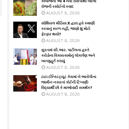
કોબીજની આ 4 નવી રેસિપીથી બદલો
રોજની રસોઈનો સ્વાદ
AUGUST 8, 2026
સોશિયલ મીડિયા X દ્વારા હવે કમાણી
કરવાનું સરળ નહીં, જાણો શું મોટો
ફેરફાર થયો?
AUGUST 8, 2026
સુરતમાં સી.આર. પાટીલના હસ્તે
કરોડોના વિકાસકામોનું લોકાર્પણ અને
ખાતમુહૂર્ત કરાયું
AUGUST 8, 2026
ટાટા ઈન્સ્ટિટ્યૂટ કેસમાં બે આરોપીના
શિયલ મીડિયા X દ્વારા હવે કમાણી કરવાનું
સુરતમાં સી.આર. પાટીલના હસ્તે કરોડોના
જામીન નકારતાં કોર્ટની ટિપ્પણીઃ
ળ નહીં, જાણો શું મોટો ફેરફાર થયો?
વિકાસકામોનું લોકાર્પણ અને ખાતમુહૂર્ત
વિદ્યાર્થી છો કે માઓવાદી સમર્થક?
કરાયું
ctober
AUGUST 8, 2026
October
, 2024
1, 2024