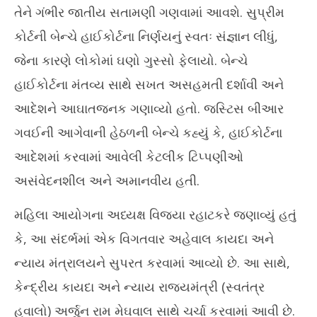
તેને ગંભીર જાતીય સતામણી ગણવામાં આવશે. સુપ્રીમ
March
Ma
27,
27
કોર્ટની બેન્ચે હાઈકોર્ટના નિર્ણયનું સ્વતઃ સંજ્ઞાન લીધું,
2025
20
જેના કારણે લોકોમાં ઘણો ગુસ્સો ફેલાયો. બેન્ચે
હાઈકોર્ટના મંતવ્ય સાથે સખત અસહમતી દર્શાવી અને
આદેશને આઘાતજનક ગણાવ્યો હતો. જસ્ટિસ બીઆર
ગવઈની આગેવાની હેઠળની બેન્ચે કહ્યું કે, હાઈકોર્ટના
આદેશમાં કરવામાં આવેલી કેટલીક ટિપ્પણીઓ
અસંવેદનશીલ અને અમાનવીય હતી.
મહિલા આયોગના અધ્યક્ષ વિજયા રહાટકરે જણાવ્યું હતું
કે, આ સંદર્ભમાં એક વિગતવાર અહેવાલ કાયદા અને
ન્યાય મંત્રાલયને સુપરત કરવામાં આવ્યો છે. આ સાથે,
કેન્દ્રીય કાયદા અને ન્યાય રાજ્યમંત્રી (સ્વતંત્ર
હવાલો) અર્જુન રામ મેઘવાલ સાથે ચર્ચા કરવામાં આવી છે.