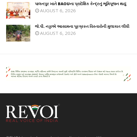
પાલનપુર ખાતે BAOUના પ્રાદેશિક કેન્દ્રનું ભૂમિપૂજન થયું
AUGUST 6, 2026
જે.પી. નડ્ડાએ આસામના પૂરગ્રસ્ત વિસ્તારોની મુલાકાત લીધી
AUGUST 6, 2026