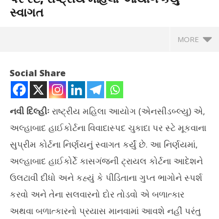
સ્વાગત
MORE
Social Share
નવી દિલ્હીઃ
રાષ્ટ્રીય મહિલા આયોગ (એનસીડબ્લ્યુ) એ,
અલ્હાબાદ હાઈકોર્ટના વિવાદાસ્પદ ચુકાદા પર સ્ટે મૂકવાના
સુપ્રીમ કોર્ટના નિર્ણયનું સ્વાગત કર્યું છે. આ નિર્ણયમાં,
અલ્હાબાદ હાઈકોર્ટે કાસગંજની ટ્રાયલ કોર્ટના આદેશને
ઉલટાવી દીધો અને કહ્યું કે પીડિતાના ગુપ્ત ભાગોને સ્પર્શ
NOW VIEWING
કરવો અને તેના સલવારનો દોર તોડવો એ બળાત્કાર
અલ્હાબાદ હાઈકોર્ટના વિવાદાસ્પદ ચુકાદા પર સ્ટે, રાષ્ટ્રીય મહિલા
PM 
અથવા બળાત્કારનો પ્રયાસ માનવામાં આવશે નહીં પરંતુ
આયોગે કર્યું સ્વાગત
સરક