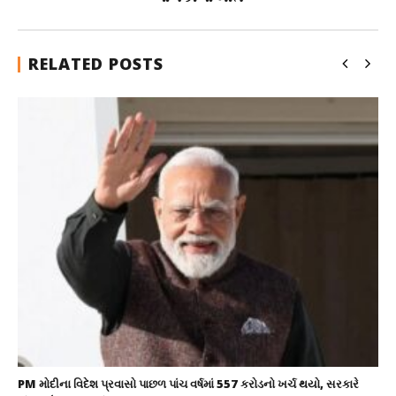
RELATED POSTS
PM મોદીના વિદેશ પ્રવાસો પાછળ પાંચ વર્ષમાં 557 કરોડનો ખર્ચ થયો, સરકારે