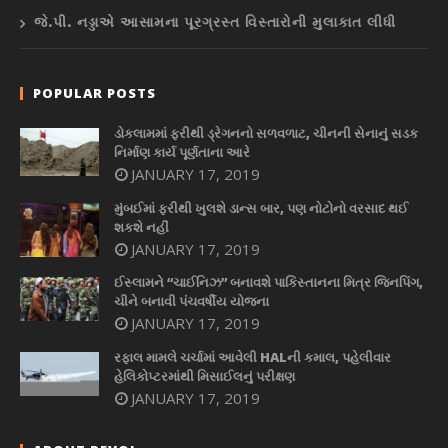
જે.પી. નડ્ડાએ આસામના પૂરગ્રસ્ત વિસ્તારોની મુલાકાત લીધી
POPULAR POSTS
ડોકલામમાં ફરીથી ડ્રેગનનો સળવળાટ, ચીનની સેનાનું સડક
નિર્માણ કાર્ય પૂર્ણતાના આરે
JANUARY 17, 2019
મુંબઈમાં ફરીથી ખુલશે ડાન્સ બાર, પણ નોટોનો વરસાદ થઈ
શકશે નહીં
JANUARY 17, 2019
ઈસ્લામને “ચાઈનિઝ” બનાવશે પાકિસ્તાનના મિત્ર જિનપિંગ,
ચીને બનાવી પંચવર્ષીય યોજના
JANUARY 17, 2019
રફાલ મામલે ચર્ચામાં આવેલી HALની કમાલ, પહેલીવાર
હેલિકોપ્ટરમાંથી મિસાઈલનું પરીક્ષણ
JANUARY 17, 2019