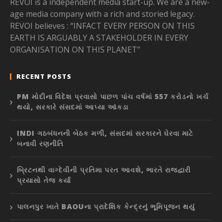
REVOI is a independent media start-up. We are a new-
age media company with a rich and storied legacy.
REVOI believes : “INFACT EVERY PERSON ON THIS
EARTH IS ARGUABLY A STAKEHOLDER IN EVERY
ORGANISATION ON THIS PLANET”
RECENT POSTS
PM મોદીના વિદેશ પ્રવાસો પાછળ પાંચ વર્ષમાં 557 કરોડનો ખર્ચ
થયો, સરકારે સંસદમાં આપ્યા આંકડા
INDI ગઠબંધનની બેઠક મળી, સંસદમાં સરકારને ઘેરવા માટે
બનાવી રણનીતિ
બ્રિટનથી વાગ્દેવીની પ્રતિમા પરત આવશે, ભારતે રાજદ્વારી
પ્રયાસો તેજ કર્યા
પાલનપુર ખાતે BAOUના પ્રાદેશિક કેન્દ્રનું ભૂમિપૂજન થયું