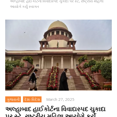
અલ્હાબાદ હાઈકોર્ટના વિવાદાસ્પદ ચુકાદા પર સ્ટે, રાષ્ટ્રીય મહિલા
આયોગે કર્યું સ્વાગત
March 27, 2025
ગુજરાતી
દેશ-વિદેશ
અલ્હાબાદ હાઈકોર્ટના વિવાદાસ્પદ ચુકાદા
પર સ્ટે, રાષ્ટ્રીય મહિલા આયોગે કર્યું