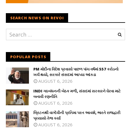
SEARCH NEWS ON REVOI
POPULAR POSTS
PM મોદીના વિદેશ પ્રવાસો પાછળ પાંચ વર્ષમાં 557 કરોડનો
ખર્ચ થયો, સરકારે સંસદમાં આપ્યા આંકડા
AUGUST 6, 2026
INDI ગઠબંધનની બેઠક મળી, સંસદમાં સરકારને ઘેરવા માટે
બનાવી રણનીતિ
AUGUST 6, 2026
બ્રિટનથી વાગ્દેવીની પ્રતિમા પરત આવશે, ભારતે રાજદ્વારી
પ્રયાસો તેજ કર્યા
AUGUST 6, 2026