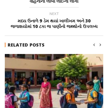
વાહનોની લાંબી લાઈનો લાગી
NEXT
મધ્ય ઉનાળે 9 ડેમ થયાં ખાલીખમ અને 30
જળાશયોમાં 10 ટકા જ પાણીનો જથ્થોનો ઉપલબ્ધ
RELATED POSTS