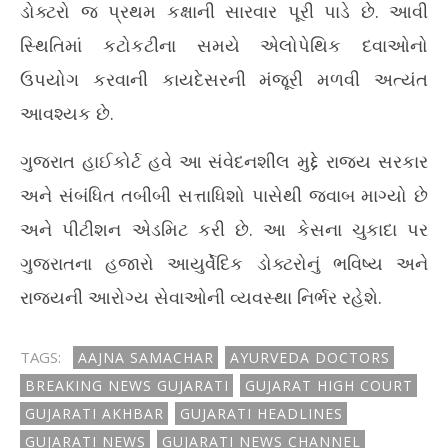
ડોક્ટરો જ પ્રથમ કક્ષાની સારવાર પૂરી પાડે છે. આવી
સ્થિતિમાં કટોકટીના સમયે એલોપેથિક દવાઓનો
ઉપયોગ કરવાની કાયદેસરની મંજૂરી મળવી અત્યંત
આવશ્યક છે.
ગુજરાત હાઈકોર્ટ હવે આ સંવેદનશીલ મુદ્દે રાજ્ય સરકાર
અને સંબંધિત તબીબી સત્તાધિશો પાસેથી જવાબ માગ્યો છે
અને પીટીશન એડમિટ કરી છે. આ કેસના ચુકાદા પર
ગુજરાતના હજારો આયુર્વેદિક ડોક્ટરોનું ભવિષ્ય અને
રાજ્યની આરોગ્ય સેવાઓની વ્યવસ્થા નિર્ભર રહેશે.
TAGS:
AAJNA SAMACHAR
AYURVEDA DOCTORS
BREAKING NEWS GUJARATI
GUJARAT HIGH COURT
GUJARATI AKHBAR
GUJARATI HEADLINES
GUJARATI NEWS
GUJARATI NEWS CHANNEL