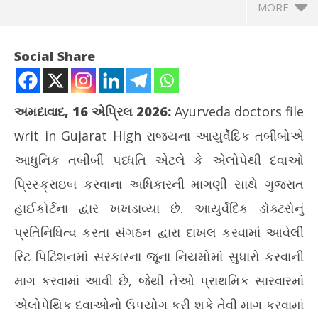
MORE
Social Share
અમદાવાદ, 16 એપ્રિલ 2026
:
Ayurveda doctors file
writ in Gujarat High
રાજ્યના આયુર્વેદિક તબીબોએ
આધુનિક તબીબી પધ્ધતિ એટલે કે એલોપેથી દવાઓ
પ્રિસ્ક્રાઇબ કરવાના અધિકારની માગણી સાથે ગુજરાત
હાઈકોર્ટના દ્વાર ખખડાવ્યા છે. આયુર્વેદિક ડોક્ટરોનું
NOW VIEWING
પ્રતિનિધિત્વ કરતા સંગઠન દ્વારા દાખલ કરવામાં આવેલી
ગુજરાત હાઈકોર્ટમાં આયુર્વેદ ડોક્ટરોએ એલોપેથી પ્રેક્ટિસની માગ સાથે
પ્ર
રિટ પિટિશનમાં સરકારના જૂના નિયમોમાં સુધારો કરવાની
કરી રિટ
ટેબ
માગ કરવામાં આવી છે, જેથી તેઓ પ્રાથમિક સારવારમાં
April
Apr
16,
16
એલોપેથિક દવાઓનો ઉપયોગ કરી શકે તેવી માગ કરવામાં
2026
20