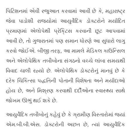
પિટિશનમાં એવી રજુઆત કરવામાં આવી છે કે, મહારાષ્ટ્ર
જેવા પાડોશી રાજ્યોમાં આયુર્વેદિક ડોક્ટરોને મર્યાદિત
પ્રમાણમાં એલોપેથી પ્રેકિ્ટસ કરવાની છૂટ આપવામાં
આવી છે, તો ગુજરાતમાં પણ સમાન ધોરણે આ સુધારો લાગુ
કરવો જોઈએ. બીજી તરફ, આ મામલે મેડિકલ કાઉન્સિલ
અને એલોપેથિક તબીબોના સંગઠનો વચ્ચે લાંબા સમયથી
વિવાદ ચાલી રહ્યો છે. એલોપેથિક ડોક્ટરોનું માનવું છે કે
દરેક ચિકિત્સા પદ્ધતિની પોતાની વિશેષતા અને મર્યાદાઓ
હોય છે, અને મિશ્રણ કરવાથી દર્દીઓના સ્વાસ્થ્ય સાથે
જોખમ ઊભું થઈ શકે છે.
આયુર્વેદિક તબીબોનું કહેવું છે કે ગ્રામીણ વિસ્તારોમાં જ્યાં
એમ.બી.બી.એસ. ડોક્ટરોની અછત છે, ત્યાં આયુર્વેદિક