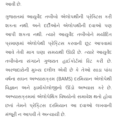
આવી છે.
ગુજરાતમાં આયુર્વેદ તબીબો એલોપથીની પ્રેક્ટિસ કરી
શકતા નથી. અને દર્દીઓને એલોપથીની દવાઓ પણ
આપી શકતા નથી. ત્યારે આયુર્વેદ તબીબોને મર્યાદિત
પ્રમાણમાં એલોપેથી પ્રેકિ્ટસ કરવાની છૂટ આપવામાં
આવે તેવી માગ ઘણા સમયથી ઊઠી છે. ત્યારે આયુર્વેદ
તબીબોના સંગઠને ગુજરાત હાઈકોર્ટમાં રિટ કરી છે.
અરજદારોની મુખ્ય દલીલ એવી છે કે તેઓ સાડા પાંચ
વર્ષના સઘન અભ્યાસક્રમ (BAMS) દરમિયાન એલોપેથી
વિજ્ઞાન અને ફાર્માકોલોજીનો ઊંડો અભ્યાસ કરે છે.
અભ્યાસક્રમમાં એલોપેથિક વિષયોનો સમાવેશ થતો હોવા
છતાં તેમને પ્રેકિ્ટસ દરમિયાન આ દવાઓ લખવાની
મંજૂરી ન આપવી તે અન્યાયી છે.