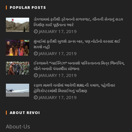
POPULAR POSTS
ડોકલામમાં ફરીથી ડ્રેગનનો સળવળાટ, ચીનની સેનાનું સડક
નિર્માણ કાર્ય પૂર્ણતાના આરે
JANUARY 17, 2019
મુંબઈમાં ફરીથી ખુલશે ડાન્સ બાર, પણ નોટોનો વરસાદ થઈ
શકશે નહીં
JANUARY 17, 2019
ઈસ્લામને “ચાઈનિઝ” બનાવશે પાકિસ્તાનના મિત્ર જિનપિંગ,
ચીને બનાવી પંચવર્ષીય યોજના
JANUARY 17, 2019
રફાલ મામલે ચર્ચામાં આવેલી HALની કમાલ, પહેલીવાર
હેલિકોપ્ટરમાંથી મિસાઈલનું પરીક્ષણ
JANUARY 17, 2019
ABOUT REVOI
About-Us