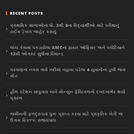
RECENT POSTS
પ્રાથમિક શાળાઓના ધો. 3થી 8ના વિદ્યાર્થીઓ માટે પરીક્ષાનું
ટાઈમ ટેબલ જાહેર કરાયું
લાંચ કેસમાં પકડાયેલા AMCના ફાયર ઓફિસર અને વચેટિયાને
12મી ઓગસ્ટ સુધીના રિમાન્ડ
વઢવાણના નગરા ગામે નદીમાં નહાવા પડેલા 4 યુવાનોના ડૂબી જતા
મોત
હીલ સ્ટેશન સાપુતારા ખાતે મોન્સુન ફેસ્ટિવલનો દબદબાભેર થયો
પ્રારંભ
જમીનની ફળદ્રુપતા પુનઃ પ્રાપ્ત કરવા માટે પ્રાકૃતિક ખેતી જ
ઉત્તમ વિકલ્પઃ રાજ્યપાલ