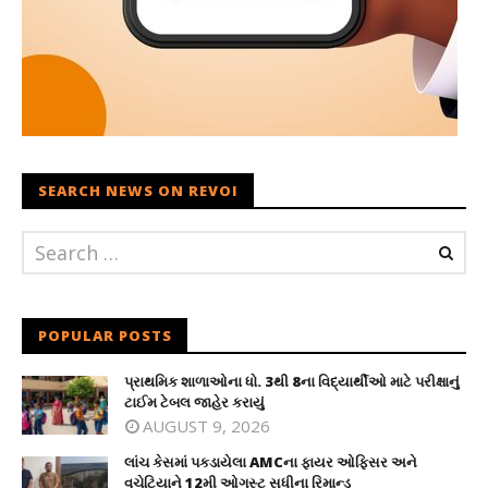
SEARCH NEWS ON REVOI
POPULAR POSTS
પ્રાથમિક શાળાઓના ધો. 3થી 8ના વિદ્યાર્થીઓ માટે પરીક્ષાનું
ટાઈમ ટેબલ જાહેર કરાયું
AUGUST 9, 2026
લાંચ કેસમાં પકડાયેલા AMCના ફાયર ઓફિસર અને
વચેટિયાને 12મી ઓગસ્ટ સુધીના રિમાન્ડ