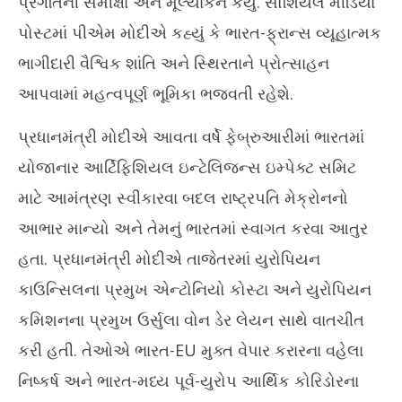
પ્રગતિની સમીક્ષા અને મૂલ્યાંકન કર્યું. સોશિયલ મીડિયા
પોસ્ટમાં પીએમ મોદીએ કહ્યું કે ભારત-ફ્રાન્સ વ્યૂહાત્મક
ભાગીદારી વૈશ્વિક શાંતિ અને સ્થિરતાને પ્રોત્સાહન
આપવામાં મહત્વપૂર્ણ ભૂમિકા ભજવતી રહેશે.
પ્રધાનમંત્રી મોદીએ આવતા વર્ષે ફેબ્રુઆરીમાં ભારતમાં
યોજાનાર આર્ટિફિશિયલ ઇન્ટેલિજન્સ ઇમ્પેક્ટ સમિટ
માટે આમંત્રણ સ્વીકારવા બદલ રાષ્ટ્રપતિ મેક્રોનનો
આભાર માન્યો અને તેમનું ભારતમાં સ્વાગત કરવા આતુર
હતા. પ્રધાનમંત્રી મોદીએ તાજેતરમાં યુરોપિયન
કાઉન્સિલના પ્રમુખ એન્ટોનિયો કોસ્ટા અને યુરોપિયન
કમિશનના પ્રમુખ ઉર્સુલા વોન ડેર લેયન સાથે વાતચીત
કરી હતી. તેઓએ ભારત-EU મુક્ત વેપાર કરારના વહેલા
નિષ્કર્ષ અને ભારત-મધ્ય પૂર્વ-યુરોપ આર્થિક કોરિડોરના