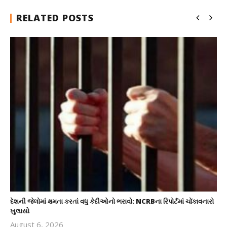
RELATED POSTS
દેશની જેલોમાં ક્ષમતા કરતાં વધુ કેદીઓનો ભરાવો: NCRBના રિપોર્ટમાં ચોંકાવનારો
ખુલાસો
August 6, 2026