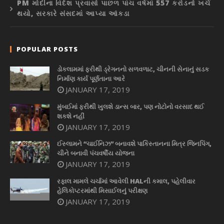
PM મોદીના વિદેશ પ્રવાસો પાછળ પાંચ વર્ષમાં 557 કરોડનો ખર્ચ
થયો, સરકારે સંસદમાં આપ્યા આંકડા
POPULAR POSTS
ડોકલામમાં ફરીથી ડ્રેગનનો સળવળાટ, ચીનની સેનાનું સડક
નિર્માણ કાર્ય પૂર્ણતાના આરે
JANUARY 17, 2019
મુંબઈમાં ફરીથી ખુલશે ડાન્સ બાર, પણ નોટોનો વરસાદ થઈ
શકશે નહીં
JANUARY 17, 2019
ઈસ્લામને “ચાઈનિઝ” બનાવશે પાકિસ્તાનના મિત્ર જિનપિંગ,
ચીને બનાવી પંચવર્ષીય યોજના
JANUARY 17, 2019
રફાલ મામલે ચર્ચામાં આવેલી HALની કમાલ, પહેલીવાર
હેલિકોપ્ટરમાંથી મિસાઈલનું પરીક્ષણ
JANUARY 17, 2019