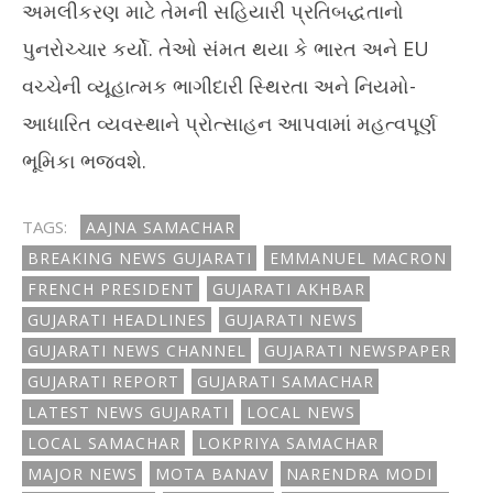
અમલીકરણ માટે તેમની સહિયારી પ્રતિબદ્ધતાનો
પુનરોચ્ચાર કર્યો. તેઓ સંમત થયા કે ભારત અને EU
વચ્ચેની વ્યૂહાત્મક ભાગીદારી સ્થિરતા અને નિયમો-
આધારિત વ્યવસ્થાને પ્રોત્સાહન આપવામાં મહત્વપૂર્ણ
ભૂમિકા ભજવશે.
TAGS:
AAJNA SAMACHAR
BREAKING NEWS GUJARATI
EMMANUEL MACRON
FRENCH PRESIDENT
GUJARATI AKHBAR
GUJARATI HEADLINES
GUJARATI NEWS
GUJARATI NEWS CHANNEL
GUJARATI NEWSPAPER
GUJARATI REPORT
GUJARATI SAMACHAR
LATEST NEWS GUJARATI
LOCAL NEWS
LOCAL SAMACHAR
LOKPRIYA SAMACHAR
MAJOR NEWS
MOTA BANAV
NARENDRA MODI