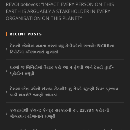
REVOI believes : “INFACT EVERY PERSON ON THIS
EARTH IS ARGUABLY A STAKEHOLDER IN EVERY
ORGANISATION ON THIS PLANET”
RECENT POSTS
દેશની જેલોમાં ક્ષમતા કરતાં વધુ કેદીઓનો ભરાવો: NCRBના
રિપોર્ટમાં ચોંકાવનારો ખુલાસો
ઘરમાં જ મિનિટોમાં તૈયાર કરો આ 4 હેલ્ધી અને ટેસ્ટી હાઈ-
પ્રોટીન સ્મૂધી
દેશમાં જેન-ઝીની સંખ્યા કેટલી? શું તેઓ ચૂંટણી ઉપર પ્રભાવ
પાડી શકશે? જાણો આંકડા
કચરામાંથી કંચન: કેન્દ્ર સરકારની રૂ. 23,731 કરોડની
ગોબરધન યોજનાને મંજૂરી