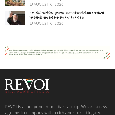
AUGUST 6, 2026
PM મોદીના વિદેશ પ્રવાસો પાછળ પાંચ વર્ષમાં 557 કરોડનો
ખર્ચ થયો, સરકારે સંસદમાં આપ્યા આંકડા
AUGUST 6, 2026
REVOI is a independent media start-up. We are a new-
age media company with a rich and storied legacy.