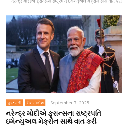
નરેન્દ્ર મોદીએ ફ્રાન્સના રાષ્ટ્રપતિ ઇમેન્યુઅલ મેક્રોન સાથે વાત કરી
September 7, 2025
ગુજરાતી
દેશ-વિદેશ
નરેન્દ્ર મોદીએ ફ્રાન્સના રાષ્ટ્રપતિ
ઇમેન્યુઅલ મેક્રોન સાથે વાત કરી