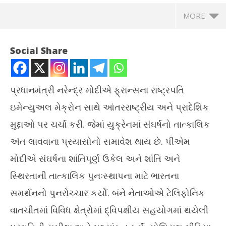
MORE
Social Share
પ્રધાનમંત્રી નરેન્દ્ર મોદીએ ફ્રાન્સના રાષ્ટ્રપતિ
ઇમેન્યુઅલ મેક્રોન સાથે આંતરરાષ્ટ્રીય અને પ્રાદેશિક
મુદ્દાઓ પર ચર્ચા કરી. જેમાં યુક્રેનમાં સંઘર્ષનો તાત્કાલિક
અંત લાવવાના પ્રયાસોનો સમાવેશ થાય છે. પીએમ
મોદીએ સંઘર્ષના શાંતિપૂર્ણ ઉકેલ અને શાંતિ અને
NOW VIEWING
સ્થિરતાની તાત્કાલિક પુનઃસ્થાપના માટે ભારતના
નરેન્દ્ર મોદીએ ફ્રાન્સના રાષ્ટ્રપતિ ઇમેન્યુઅલ મેક્રોન સાથે વાત કરી
દેશ
સમર્થનનો પુનરોચ્ચાર કર્યો. બંને નેતાઓએ ટેલિફોનિક
ચોં
September
વાતચીતમાં વિવિધ ક્ષેત્રોમાં દ્વિપક્ષીય સહયોગમાં થયેલી
Se
7, 2025
7,