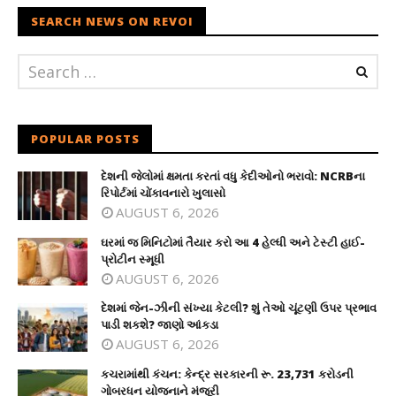
SEARCH NEWS ON REVOI
POPULAR POSTS
દેશની જેલોમાં ક્ષમતા કરતાં વધુ કેદીઓનો ભરાવો: NCRBના
રિપોર્ટમાં ચોંકાવનારો ખુલાસો
AUGUST 6, 2026
ઘરમાં જ મિનિટોમાં તૈયાર કરો આ 4 હેલ્ધી અને ટેસ્ટી હાઈ-
પ્રોટીન સ્મૂધી
AUGUST 6, 2026
દેશમાં જેન-ઝીની સંખ્યા કેટલી? શું તેઓ ચૂંટણી ઉપર પ્રભાવ
પાડી શકશે? જાણો આંકડા
AUGUST 6, 2026
કચરામાંથી કંચન: કેન્દ્ર સરકારની રૂ. 23,731 કરોડની
ગોબરધન યોજનાને મંજૂરી