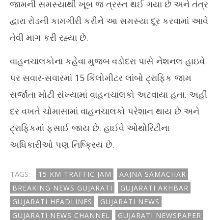
જામની સમસ્યાથી ખૂબ જ ત્રસ્ત થઈ ગયા છે અને તંત્ર
દ્વારા રોડની કામગીરી કરીને આ સમસ્યા દૂર કરવામાં આવે
તેવી માગ કરી રહ્યા છે.
વાહનચાલકોના કહેવા મુજબ વડોદરા પાસે નેશનલ હાઇવે
પર સવાર-સવારમાં 15 કિલોમીટર લાંબો ટ્રાફિક જામ
સર્જાતા મોટી સંખ્યામાં વાહનચાલકો અટવાયા હતા. અહીં
દર વખતે ચોમાસામાં વાહનચાલકો પરેશાન થાય છે અને
ટ્રાફિકમાં ફસાઈ જાય છે. હાઈવે ઓથોરિટીના
અધિકારીઓ પણ નિષ્ક્રિય છે.
TAGS:
15 KM TRAFFIC JAM
AAJNA SAMACHAR
BREAKING NEWS GUJARATI
GUJARATI AKHBAR
GUJARATI HEADLINES
GUJARATI NEWS
GUJARATI NEWS CHANNEL
GUJARATI NEWSPAPER