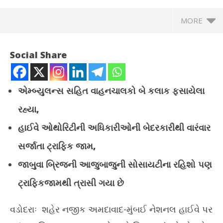
MORE
Social Share
એમ્બ્યુલન્સ સહિત વાહનચાલકો બે કલાક ફસાયેલા
રહ્યા,
હાઈવે ઓથોરિટીની અધિકારીઓની બેદરકારીથી વારંવાર
સર્જાતા ટ્રાફિક જામ,
જાબુવા બ્રિજની આજુબાજુની સોસાયટીના રહિશો પણ
NOW VIEWING
ટ્રાફિકજામથી ત્રાસી ગયા છે
વડોદરા નેશનલ હાઈવે પરના જાબુવા બ્રિજ પર ખાડાને લીધે 15 કિમી
ભાર
ટ્રાફિક જામ સર્જાયો
પરફ
વડોદરાઃ શહેર નજીક અમદાવાદ-મુંબઈ નેશનલ હાઈવે પર
July
Jul