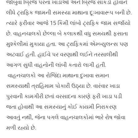
23,
23
જાંબુવા બ્રિજ પરના ખાડાઓ અને બ્રિજ સાંકડો હોવાને
2025
20
લીધે ટ્રાફિક જામની સમસ્યા માથાના દૂઃખાવારૂપ બની છે.
ત્યારે ફરીવાર આજે 15 કિમી લાંબો ટ્રાફિક જામ સર્જાયો
છે. વાહનચાલકો છેલ્લા બે કલાકથી વધુ સમયથી ફસાતા
મુશ્કેલીમાં મુકાયા હતા. આ ટ્રાફિકમાં એમ્બ્યુલન્સ પણ
અટવાઈ હતી. હાઈવે પર વરણાથી લઈને તરસાલીથી
આગળ સુધી વાહનોની લાંબી કતારો લાગી હતી.
વાહનચાલકો આ રોજિંદા માથાના દુખાવા સમાન
સમસ્યાથી ત્રાહિમામ પોકારી ઉઠ્યા છે. વારંવાર ખાડા
પુરવાની કામગીરી છતાં વરસાદના કારણે ફરી ખાડા પડી
જતા હોવાથી આ સમસ્યાનું કોઈ કાયમી નિરાકરણ
આવતું નથી, જેના પગલે વાહનચાલકોમાં ભારે રોષ જોવા
મળી રહ્યો છે.