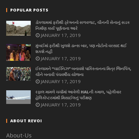
POPULAR POSTS
ડોકલામમાં ફરીથી ડ્રેગનનો સળવળાટ, ચીનની સેનાનું સડક
નિર્માણ કાર્ય પૂર્ણતાના આરે
JANUARY 17, 2019
મુંબઈમાં ફરીથી ખુલશે ડાન્સ બાર, પણ નોટોનો વરસાદ થઈ
શકશે નહીં
JANUARY 17, 2019
ઈસ્લામને “ચાઈનિઝ” બનાવશે પાકિસ્તાનના મિત્ર જિનપિંગ,
ચીને બનાવી પંચવર્ષીય યોજના
JANUARY 17, 2019
રફાલ મામલે ચર્ચામાં આવેલી HALની કમાલ, પહેલીવાર
હેલિકોપ્ટરમાંથી મિસાઈલનું પરીક્ષણ
JANUARY 17, 2019
ABOUT REVOI
About-Us