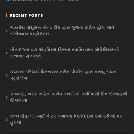
RECENT POSTS
ભારતીય વાયુસેના બેન્ડ ટીમ દ્વારા ભુજના ટાઉન હૉલ ખાતે
સંગીતમય પરફોર્મન્સ
નૌકાદળના વડા એડમિરલ ક્રિષ્ના સ્વામિનાથન મોરિશિયસની
સત્તાવાર મુલાકાતે
કચ્છના દરિયાઈ વિસ્તારમાં મરીન પોલીસ દ્વારા કરાયુ સઘન
પેટ્રોલિંગ
અંબાજી, થરાદ સહિત અનેક સ્થળોએ આદિવાસી દિન ઉત્સાહથી
ઊજવાયો
વલ્લભીપુરમાં સ્માર્ટ મીટર લગાવતા PGVCLના કર્મચારીઓ પર
હુમલો