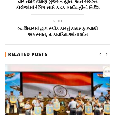
વીર નર્મદ દક્ષિણ ગુજરાત યુનિ. અને સંલગ્ન
કોલેજોમાં રેગિંગ સામે કડક કાર્યવાહીનો નિર્દેશ
NEXT
ગ્વાલિયરમાં હાઇ સ્પીડ કારનું ટાયર ફાટવાથી
અકસ્માત, 4 કાવડિયાઓના મોત
RELATED POSTS