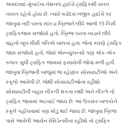
અમદાવાદ-મુંબઈના નેશનલ હાઈવે ટ્રાફિકથી સતત
વ્યસ્ત રહેતો હોય છે. ત્યારે વડોદરા નજીક હાઈવે પર
જાંબુવા નદી પરના સાંકડા બ્રિજને લીધે આજે 15 કિમી
ટ્રાફિકજામ સર્જાયો હતો. બ્રિજ પરના ખાડાને લીધે
વાહનો ખૂબ ધીમી ગતિએ ચાલતા હતા. જેના કારણે ટ્રાફિક
જામ સર્જાયો હતો. જેમાં એમ્બ્યુલન્સો પણ એક-એક
કલાક સુધી ટ્રાફિક જામમાં ફસાયેલી જોવા મળી હતી.
જાંબુવા બ્રિજની બાજુમાં જ રહેણાંક સોસાયટીઓ અને
સ્કૂલો આવેલી છે. જેથી સોસાયટીઓના રહીશો
સોસાયટીની બહાર નીકળી શકતા નથી અને નીકળે તો
ટ્રાફિક જામમાં અટવાઈ જાય છે. આ ઉપરાંત બાળકોને
સ્કૂલે પહોંચવામાં પણ મોડું થઈ જાય છે. જાંબુવા બ્રિજ
પાસે આવેલી આર્યન રેસિડેન્સીના રહીશો તો ટ્રાફિક