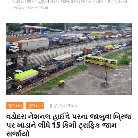
વડોદરા નેશનલ હાઈવે પરના જાબુવા બ્રિજ પર ખાડાને લીધે 15 કિમી
ટ્રાફિક જામ સર્જાયો
July 23, 2025
ગુજરાત
ગુજરાતી
વડોદરા નેશનલ હાઈવે પરના જાબુવા બ્રિજ
પર ખાડાને લીધે 15 કિમી ટ્રાફિક જામ
સર્જાયો