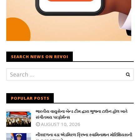
SEARCH NEWS ON REVOI
POPULAR POSTS
ભારતીય વાયુસેના બેન્ડ ટીમ દ્વારા ભુજના ટાઉન હૉલ ખાતે
સંગીતમય પરફોર્મન્સ
AUGUST 10, 2026
નૌકાદળના વડા એડમિરલ ક્રિષ્ના સ્વામિનાથન મોરિશિયસની