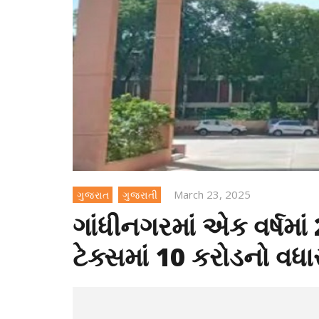
March 23, 2025
ગુજરાત
ગુજરાતી
ગાંધીનગરમાં એક વર્ષમાં
ટેક્સમાં 10 કરોડનો વધા