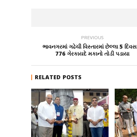
PREVIOUS
ભાવનગરમાં ગઢેચી વિસ્તારમાં છેલ્લા 5 દિવસ
776 ગેરકાયદે મકાનો તોડી પડાયા
RELATED POSTS