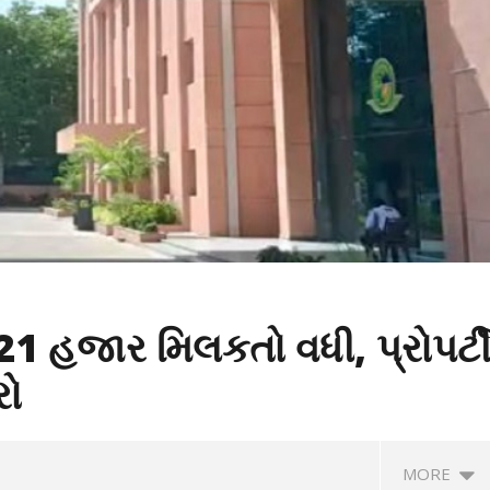
 21 હજાર મિલકતો વધી, પ્રોપર્ટ
રો
MORE