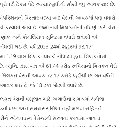
ે પ્રોપર્ટી ટેક્સ પેટે અત્યારસુધીની સૌથી વધુ આવક થઇ છે.
ોર્પોરેશનનો વિસ્તાર વધ્યા બાદ વેરાની આવકમાં પણ વધારો
સરવે કરવામાં આવે છે. જેમાં નવી મિલકતોની નોંધણી કરી વેરો
ાંક અને કોમર્શિયલ યુનિટમાં વધારો થવાથી વર્ષ
ધણી થઇ છે. વર્ષ 2023-24માં શહેરમાં 98,171
માં 1.19 લાખ મિલકતધારકો નોંધાયા હતા. મિલકતોમાં
 મ્યુનિ. દ્વારા ગત વર્ષે 61.44 કરોડ રૂપિયાનો મિલકત વેરો
્ષે મિલકત વેરાની આવક 72.17 કરોડે પહોંચી છે. ગત વર્ષની
વક થઇ છે. જે 18 ટકા જેટલી વધારે છે.
ે, મિલકત વેરાની વસૂલાત માટે અગાઉના સમયમાં થયેલા
ે પડતાં ધક્કા અને સમયસર બિલો નહીં મળવા સહિતની
 કરીને ઓનલાઇન પેમેન્ટની સરળતા કરવામાં આવતાં