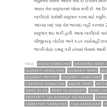
મ્યુનિની વેરાની આવક વધી છે ઉપરાંત મિ
અસર વેરા વસૂલાતમાં જોવા મળી છે. આ ઉપર
બાકીદારો પાસેથી વસૂલાત કરવા માટે મ્યુનિ
આપ્યા બાદ પણ વેરા ભરપાઇ નહીં કરનારા 29
વસૂલાત થઇ શકી હતી. આવા બાકીદારો પાસેથ
બીજીતરફ નોટીસ અને કડક કાર્યવાહી છતાં
જપ્તી વોરંટ ઇશ્યુ કરી ટાંચમાં લેવામાં આવી
TAGS:
AAJNA SAMACHAR
BREAKING NEWS 
GUJARATI HEADLINES
GUJARATI NEWS
GU
GUJARATI REPORT
GUJARATI SAMACHAR
L
LOKPRIYA SAMACHAR
MAJOR NEWS
MOTA
NEWS BLOG
NEWS IN GUJARATI
NEWS LIV
PROPERTY TAX REVENUE INCREASED
SAMA
SAMACHAR SAMACHAR
TAJA SAMACHAR
V