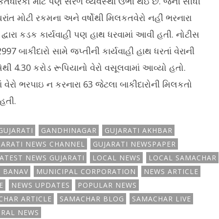
લકતધારકો માટે પણ સરળ વ્યવસ્થા ઉભી થઇ છે. જેની સીધી
ાંત મોટી રકમના અને વર્ષોથી મિલકતવેરો નહીં ભરનારા
. દ્વારા કડક કાર્યવાહી પણ હાથ ધરવામાં આવી હતી. નોટીસ
97 બાકીદારો સામે જપ્તીની કાર્યવાહી હાથ ધરતાં વેરાની
ી 4.30 કરોડ રૂપિયાનો વેરો વસૂલવામાં આવ્યો હતો.
 વેરો ભરપાઇ ન કરનારા 63 જેટલા બાકીદારોની મિલકતો
 હતી.
GUJARATI
GANDHINAGAR
GUJARATI AKHBAR
JARATI NEWS CHANNEL
GUJARATI NEWSPAPER
ATEST NEWS GUJARATI
LOCAL NEWS
LOCAL SAMACHAR
 BANAV
MUNICIPAL CORPORATION
NEWS ARTICLE
E
NEWS UPDATES
POPULAR NEWS
CHAR ARTICLE
SAMACHAR BLOG
SAMACHAR LIVE
IRAL NEWS