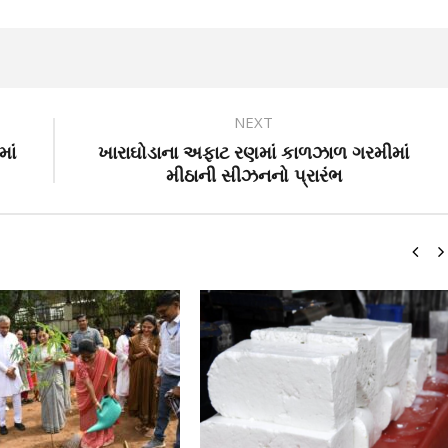
NEXT
માં
ખારાઘોડાના અફાટ રણમાં કાળઝાળ ગરમીમાં
મીઠાની સીઝનનો પ્રારંભ