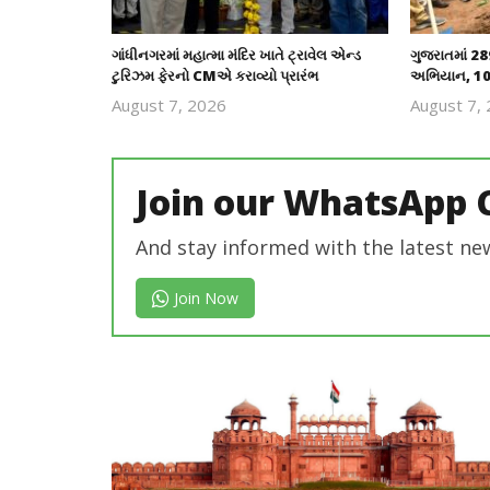
ગાંધીનગરમાં મહાત્મા મંદિર ખાતે ટ્રાવેલ એન્ડ
ગુજરાતમાં 289
ટુરિઝમ ફેરનો CMએ કરાવ્યો પ્રારંભ
અભિયાન, 10 
August 7, 2026
August 7,
revoi
editor
Join our WhatsApp 
And stay informed with the latest ne
Join Now