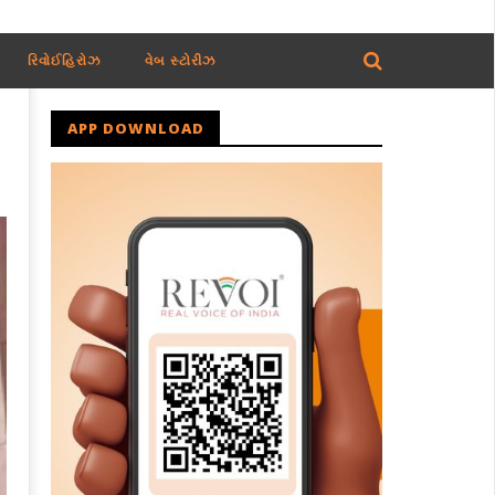
રિવોઈહિરોઝ
વેબ સ્ટોરીઝ
APP DOWNLOAD