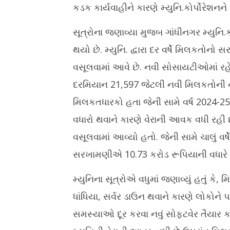
કડક કાર્યવાહીને કારણે મ્યુનિ.કોર્પોરેશનન
સૂત્રોના જણાવ્યા મુજબ ગાંધીનગર મ્યુનિ.ક
થયો છે. મ્યુનિ. દ્વારા દર વર્ષે મિલકતોનો 
વસૂલવામાં આવે છે. નવી સોસાયટીઓમાં રહેણ
દરમિયાન 21,597 જેટલી નવી મિલકતોની નોં
મિલકતધારકો હતા જેની સામે વર્ષ 2024-25
વધારો થવાને કારણે વેરાની આવક વધી રહી છે.
વસૂલવામાં આવ્યો હતો. જેની સામે ચાલું વર
સરખામણીએ 10.73 કરોડ રૂપિયાની વધારે આ
મ્યુનિના સૂત્રોએ વધુમાં જણાવ્યું હતું ક
ધાંધિયા, સર્વર ડાઉન થવાને કારણે લોકોન
સમસ્યાઓ દૂર કરવા નવું સોફ્ટવેર તૈયાર