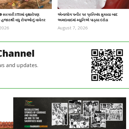
 સરકારી ITIમાં વૃક્ષારોપણ
એનાલોગ પનીર પર પ્રતિબંધ મુકાયા બાદ
હજારથી વધુ રોપાઓનું વાવેતર
અમદાવાદમાં મ્યુનિએ પાડ્યા દરોડા
 2026
August 7, 2026
revoi
revoi
editor
editor
Channel
ws and updates.