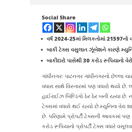
Social Share
વર્ષ 2024-25માં મિલકતોમાં 21597નો વ
બાકી ટેક્સ વસુલાત ઝૂંબેશને કારણે મ્ય
NOW VIEWING
બાકીદારો પાસેથી
30
કરોડ રૂપિયાનો વેર
ગાંધીનગરમાં એક વર્ષમાં 21 હજાર મિલકતો
ગાંધીનગરમાં
વધી, પ્રોપર્ટી ટેક્સમાં 10 કરોડનો વધારો
એન્ડ ટુરિઝ
ગાંધીનગરઃ પાટનગર ગાંધીનગરનો છેલ્લા ચાર
March
March
વધારા સાથે વિસ્તારમાં પણ વધારો થયો છે.
23,
23,
2025
2025
હાઈરાઈઝ બિલ્ડિંગો ઠેર ઠેર બની રહ્યા છે. 
ટેક્સમાં વધારો થઈ રહ્યો છે.મ્યુનિના વેરા
છે. પરિણામે પ્રોપર્ટી ટેક્સની આવકમાં પણ 
કરોડ રૂપિયાનો પ્રોપર્ટી ટેક્સ વધારે વસૂ