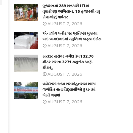
ગુજરાતમાં 289 સરકારી ITIમાં
વૃક્ષારોપણ અભિયાન, 10 હજારથી વધુ
રોપાઓનું વાવેતર
AUGUST 7, 2026
એનાલોગ પનીર પર પ્રતિબંધ મુકાયા
બાદ અમદાવાદમાં મ્યુનિએ પાડ્યા દરોડા
AUGUST 7, 2026
સરદાર સરોવર નર્મદા ડેમ 132.70
મીટર ભરાતા 3271 ક્યુસેક પાણી
છોડાયું
ાલોગ પનીર પર પ્રતિબંધ મુકાયા બાદ
સરદાર સરોવર નર્મદા ડેમ 132.70 મીટર
AUGUST 7, 2026
દાવાદમાં મ્યુનિએ પાડ્યા દરોડા
ભરાતા 3271 ક્યુસેક પાણી છોડાયું
arch
March
વડોદરામાં રાજા રામમોહનરાય શાળા
3,
23,
જર્જરિત થતાં વિદ્યાર્થીઓ દુકાનમાં
025
2025
બેસી ભણશે
AUGUST 7, 2026