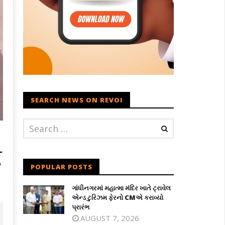
SEARCH NEWS ON REVOI
ી
POPULAR POSTS
ગાંધીનગરમાં મહાત્મા મંદિર ખાતે ટ્રાવેલ
એન્ડ ટુરિઝમ ફેરનો CMએ કરાવ્યો
પ્રારંભ
AUGUST 7, 2026