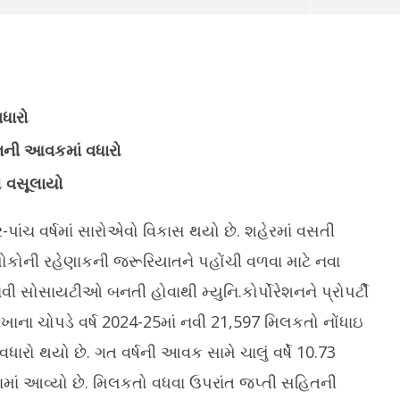
ધારો
ુનિની આવકમાં વધારો
ો વસૂલાયો
 મહાત્મા મંદિર ખાતે ટ્રાવેલ
ગુજરાતમાં 289 સરકારી ITIમાં વૃક્ષારોપણ
એન
મ ફેરનો CMએ કરાવ્યો પ્રારંભ
અભિયાન, 10 હજારથી વધુ રોપાઓનું
અમ
-પાંચ વર્ષમાં સારોએવો વિકાસ થયો છે. શહેરમાં વસતી
વાવેતર
M
 લોકોની રહેણાકની જરૂરિયાતને પહોંચી વળવા માટે નવા
March
2
23,
2
નવી સોસાયટીઓ બનતી હોવાથી મ્યુનિ.કોર્પોરેશનને પ્રોપર્ટી
2025
 શાખાના ચોપડે વર્ષ 2024-25માં નવી 21,597 મિલકતો નોંધાઇ
વધારો થયો છે. ગત વર્ષની આવક સામે ચાલું વર્ષે 10.73
લવામાં આવ્યો છે. મિલકતો વધવા ઉપરાંત જપ્તી સહિતની