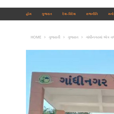
હોમ
ગુજરાત
દેશ-વિદેશ
રાજનીતિ
મનો
HOME
ગુજરાતી
ગુજરાત
ગાંધીનગરમાં એક વર્