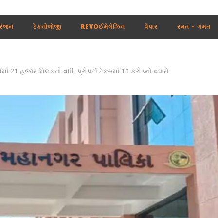
રંજન
ટેકનોલોજી
REVOઈમેગેઝિન
વેપાર
રમત – ગમત
ષમાં 21 હજાર મિલકતો વધી, પ્રોપર્ટી ટેક્સમાં 10 કરોડનો વધારો