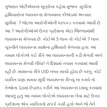
ગુજરાત એટીએસના સૂત્રોના કહેવા મુજબ યુપીના
હથિયારોના લાયસન્સ મેળવવાના કૌભાંડમાં અત્યાર
સુધીમાં 7 જેટલા આરોપીઓની ધરપકડ કરવામાં આવી છે.
આ 7 આરોપીઓએ ઉત્તર પ્રદેશના એટા જિલ્લામાંથી
લાયસન્સ મેળવ્યા છે. કોઈએ 5 લાખ તો કોઈએ 7 લાખ
ચૂકવીને લાયસન્સ સાથેના હથિયારો મેળવ્યા હતા. આ
તમામ લોકોએ કઈ રીતે આ લાયસન્સની કડી મેળવી અને
લાયસન્સ મેળવી લીધા? તે દિશામાં તપાસ કરવામાં આવી
રહી છે. સામાન્ય રીતે UID નંબર સાચો હોય છે પરંતુ, કોઈ
વ્યક્તિ ઘણા સમય સુધી લાયસન્સ રીન્યૂ ના કરાવે તો
તેઓના ડેટામાં છેડછાડ કરીને આ લાયસન્સ ઇશ્યૂ કરવામાં
આવતું હતું આ તમામ લોકોએ લાયસન્સ લેવા માટે ઉત્તર
પ્રદેશના એક વ્યક્તિનો સંપર્ક કર્યો હતો અને જે તેને