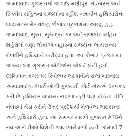
અમદાવાદઃ ગુજરાતમાં અગાઉ મણીપુર, મીઝોરમ અને
July
Jul
15,
15
સિક્કીમ સહિતના રાજ્યોના રહીશ બતાવીને હથિયારોના
2025
20
લાયસન્સ મેળવવાનું કૌભાંડ પ્રકાશમાં આવ્યું હતું.
અમદાવાદ, સુરત, સુરેન્દ્રનગર અને રાજકોટ સહિત
શહેરોમાં ઘણા લોકોએ બહારના રાજ્યના લાયસન્સ
મેળવીને હથિયારો ખરીદ્યા હતા. આ કૌભાંડ પ્રકાશમાં
આવ્યા બાદ ગુજરાત એટીએસ એલર્ટ બની હતી.
દરમિયાન કમર પર રિવોલ્વર લટકાવીને રોલો મારનારા
અમદાવાદના વેપારીઓની ગુજરાતી એટીએસએ ધરપકડ
કરી છે. હથિયાર લાયસન્સવાળા નહીં પણ કોઈના UID
નંબરમાં ચેડા કરીને ઉત્તર પ્રદેશથી મેળવેલા લાઇસન્સ
અને હથિયારો હતા. આ સમગ્ર મામલે ગુજરાત ATSને
નવ આરોપીઓ વિશેની જાણકારી મળી હતી, જેમાંથી 7