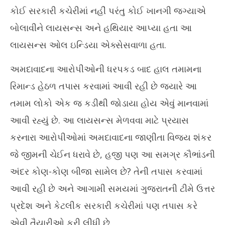
કોઈ સરકારી કચેરીમાં નહીં પરંતુ કોઈ ખાનગી જગ્યાએ
બોલાવીને લાયસન્સ અને હથિયાર આપ્યા હતા આ
લાયસન્સ ઓલ ઇન્ડિયા એક્સેસવાળા હતા.
અમદાવાદના આરોપીઓની ધરપકડ બાદ હાલ તમામના
રિમાન્ડ હેઠળ તપાસ કરવામાં આવી રહી છે જ્યારે આ
તમામ લોકો એક જ કડીથી જોડાયા હોય એવું માનવામાં
આવી રહ્યું છે. આ લાયસન્સ મેળવવા માટે પ્રયાસ
કરનારા આરોપીઓમાં અમદાવાદના જાણીતા વિજય શંકર
જે જીમની ચેઈન ધરાવે છે, હજી પણ આ સમગ્ર કૌભાંડની
અંદર કોણ-કોણ બીજા સામેલ છે? તેની તપાસ કરવામાં
આવી રહી છે અને આગામી સમયમાં ગુજરાતની ટીમે ઉત્તર
પ્રદેશ અને કેટલીક સરકારી કચેરીમાં પણ તપાસ કરે
એવી તૈયારીઓ કરી લીધી છે.