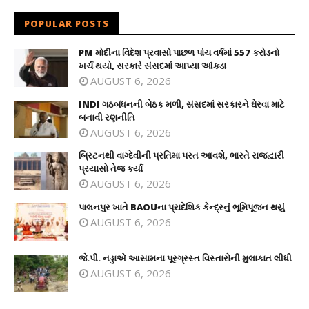
POPULAR POSTS
PM મોદીના વિદેશ પ્રવાસો પાછળ પાંચ વર્ષમાં 557 કરોડનો
ખર્ચ થયો, સરકારે સંસદમાં આપ્યા આંકડા
AUGUST 6, 2026
INDI ગઠબંધનની બેઠક મળી, સંસદમાં સરકારને ઘેરવા માટે
બનાવી રણનીતિ
AUGUST 6, 2026
બ્રિટનથી વાગ્દેવીની પ્રતિમા પરત આવશે, ભારતે રાજદ્વારી
પ્રયાસો તેજ કર્યા
AUGUST 6, 2026
પાલનપુર ખાતે BAOUના પ્રાદેશિક કેન્દ્રનું ભૂમિપૂજન થયું
AUGUST 6, 2026
જે.પી. નડ્ડાએ આસામના પૂરગ્રસ્ત વિસ્તારોની મુલાકાત લીધી
AUGUST 6, 2026