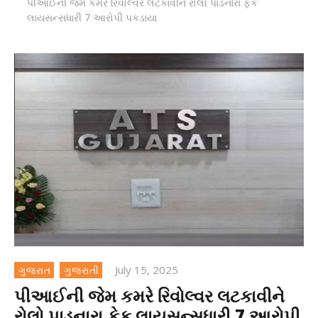
પીઆઈની જેમ કમરે રિવોલ્વર લટકાવીને રોલો પાડનારા ફેક
લાયસન્સધારી 7 આરોપી પકડાયા
July 15, 2025
ગુજરાત
ગુજરાતી
પીઆઈની જેમ કમરે રિવોલ્વર લટકાવીને
રોલો પાડનારા ફેક લાયસન્સધારી 7 આરોપી