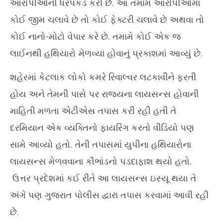
આરોપીઓની ધરપકડ કરી છે. આ તમામ આરોપીઓમાં
કોઈ જીમ ચલાવે છે તો કોઈ ફેક્ટરી ચલાવે છે અથવા તો
કોઈ નાનો-મોટો વેપાર કરે છે. તમામે કોઈ એક જ
લાઈનથી હથિયારો મેળવ્યા હોવાનું પ્રકાશમાં આવ્યું છે.
શહેરમાં કેટલાક લોકો કમરે રિવાલ્વર લટકાવીને ફરતી
હોય અને તેમની પાસે પર રાજ્યના લાયસન્સ હોવાની
માહિતી મળતા એટીએસ તપાસ કરી રહી હતી તે
દરમિયાન એક વ્યક્તિનો ફાયરિંગ કરતો વીડિયો પણ
સામે આવ્યો હતો. તેની તપાસમાં યુપીના હથિયારોના
લાયસન્સ મેળવવાના કૌભાંડનો પડદાફાશ થયો હતો.
ઉત્તર પ્રદેશમાં કઈ રીતે આ લાયસન્સ ઇસ્યૂ થયા તે
અંગે પણ ગુજરાત પોલીસ દ્વારા તપાસ કરવામાં આવી રહી
છે.