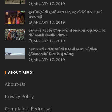
JANUARY 17, 2019
મુંબઈમાં ફરીથી ખુલશે ડાન્સ બાર, પણ નોટોનો વરસાદ થઈ
શકશે નહીં
JANUARY 17, 2019
ઈસ્લામને “ચાઈનિઝ” બનાવશે પાકિસ્તાનના મિત્ર જિનપિંગ,
ચીને બનાવી પંચવર્ષીય યોજના
JANUARY 17, 2019
રફાલ મામલે ચર્ચામાં આવેલી HALની કમાલ, પહેલીવાર
હેલિકોપ્ટરમાંથી મિસાઈલનું પરીક્ષણ
JANUARY 17, 2019
ABOUT REVOI
About-Us
Privacy Policy
Complaints Redressal