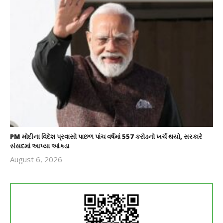
PM મોદીના વિદેશ પ્રવાસો પાછળ પાંચ વર્ષમાં 557 કરોડનો ખર્ચ થયો, સરકારે
સંસદમાં આપ્યા આંકડા
August 6, 2026
revoi
editor