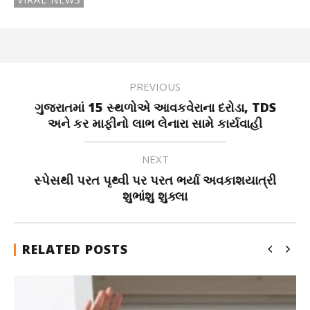
PREVIOUS
ગુજરાતમાં 15 સ્થળોએ આવકવેરાના દરોડા, TDS
અને કર માફીનો લાભ લેનારા સામે કાર્યવાહી
NEXT
સ્પેસથી પરત પૃથ્વી પર પરત ભર્યા અવકાશયાત્રી
શુભાંશુ શુક્લા
RELATED POSTS