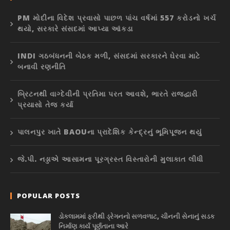
PM મોદીના વિદેશ પ્રવાસો પાછળ પાંચ વર્ષમાં 557 કરોડનો ખર્ચ
થયો, સરકારે સંસદમાં આપ્યા આંકડા
INDI ગઠબંધનની બેઠક મળી, સંસદમાં સરકારને ઘેરવા માટે
બનાવી રણનીતિ
બ્રિટનથી વાગ્દેવીની પ્રતિમા પરત આવશે, ભારતે રાજદ્વારી
પ્રયાસો તેજ કર્યા
પાલનપુર ખાતે BAOUના પ્રાદેશિક કેન્દ્રનું ભૂમિપૂજન થયું
જે.પી. નડ્ડાએ આસામના પૂરગ્રસ્ત વિસ્તારોની મુલાકાત લીધી
POPULAR POSTS
ડોકલામમાં ફરીથી ડ્રેગનનો સળવળાટ, ચીનની સેનાનું સડક
નિર્માણ કાર્ય પૂર્ણતાના આરે