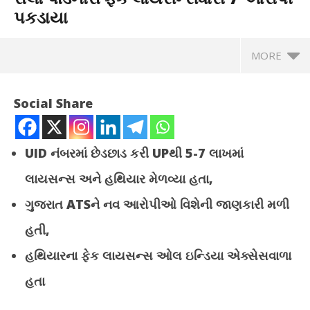
પકડાયા
MORE
Social Share
UID
નંબરમાં છેડછાડ કરી
UP
થી
5-7
લાખમાં
લાયસન્સ અને હથિયાર મેળવ્યા હતા,
ગુજરાત
ATS
ને નવ આરોપીઓ વિશેની જાણકારી મળી
હતી,
હથિયારના ફેક લાયસન્સ ઓલ ઇન્ડિયા એક્સેસવાળા
NOW VIEWING
હતા
પીઆઈની જેમ કમરે રિવોલ્વર લટકાવીને રોલો પાડનારા ફેક
PM 
લાયસન્સધારી 7 આરોપી પકડાયા
સરક