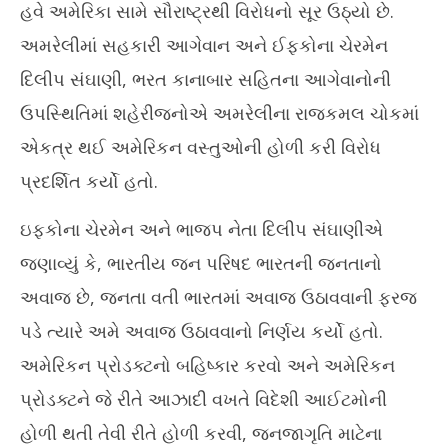
હવે અમેરિકા સામે સૌરાષ્ટ્રથી વિરોધનો સૂર ઉઠ્યો છે.
અમરેલીમાં સહકારી આગેવાન અને ઈફ્કોના ચેરમેન
દિલીપ સંઘાણી, ભરત કાનાબાર સહિતના આગેવાનોની
ઉપસ્થિતિમાં શહેરીજનોએ અમરેલીના રાજકમલ ચોકમાં
એકત્ર થઈ અમેરિકન વસ્તુઓની હોળી કરી વિરોધ
પ્રદર્શિત કર્યો હતો.
ઇફકોના ચેરમેન અને ભાજપ નેતા દિલીપ સંઘાણીએ
જણાવ્યું કે, ભારતીય જન પરિષદ ભારતની જનતાનો
અવાજ છે, જનતા વતી ભારતમાં અવાજ ઉઠાવવાની ફરજ
પડે ત્યારે અમે અવાજ ઉઠાવવાનો નિર્ણય કર્યો હતો.
અમેરિકન પ્રોડક્ટનો બહિષ્કાર કરવો અને અમેરિકન
પ્રોડક્ટને જે રીતે આઝાદી વખતે વિદેશી આઈટમોની
હોળી થતી તેવી રીતે હોળી કરવી, જનજાગૃતિ માટેના