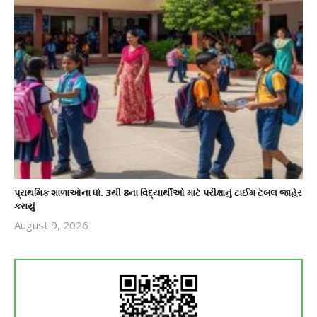
પ્રાથમિક શાળાઓના ધો. 3થી 8ના વિદ્યાર્થીઓ માટે પરીક્ષાનું ટાઈમ ટેબલ જાહેર
કરાયું
August 9, 2026
revoi
editor