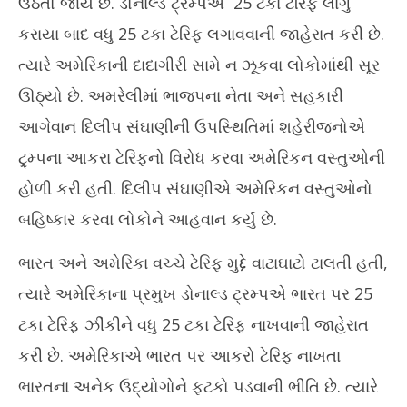
ઉઠતો જાય છે. ડોનાલ્ડ ટ્રમ્પએ 25 ટકા ટેરિફ લાગુ
11,
11
2025
20
કરાયા બાદ વધુ 25 ટકા ટેરિફ લગાવવાની જાહેરાત કરી છે.
ત્યારે અમેરિકાની દાદાગીરી સામે ન ઝૂકવા લોકોમાંથી સૂર
ઊઠ્યો છે. અમરેલીમાં ભાજપના નેતા અને સહકારી
આગેવાન દિલીપ સંઘાણીની ઉપસ્થિતિમાં શહેરીજનોએ
ટ્ર્મ્પના આકરા ટેરિફનો વિરોધ કરવા અમેરિકન વસ્તુઓની
હોળી કરી હતી. દિલીપ સંઘાણીએ અમેરિકન વસ્તુઓનો
બહિષ્કાર કરવા લોકોને આહવાન કર્યું છે.
ભારત અને અમેરિકા વચ્ચે ટેરિફ મુદ્દે વાટાઘાટો ટાલતી હતી,
ત્યારે અમેરિકાના પ્રમુખ ડોનાલ્ડ ટ્રમ્પએ ભારત પર 25
ટકા ટેરિફ ઝીંકીને વધુ 25 ટકા ટેરિફ નાખવાની જાહેરાત
કરી છે. અમેરિકાએ ભારત પર આકરો ટેરિફ નાખતા
ભારતના અનેક ઉદ્યોગોને ફટકો પડવાની ભીતિ છે. ત્યારે