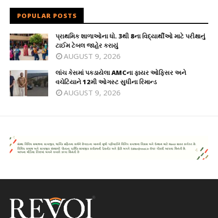
POPULAR POSTS
પ્રાથમિક શાળાઓના ધો. 3થી 8ના વિદ્યાર્થીઓ માટે પરીક્ષાનું
ટાઈમ ટેબલ જાહેર કરાયું
AUGUST 9, 2026
લાંચ કેસમાં પકડાયેલા AMCના ફાયર ઓફિસર અને
વચેટિયાને 12મી ઓગસ્ટ સુધીના રિમાન્ડ
AUGUST 9, 2026