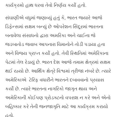
કાર્યક્રમો હાથ ધરવા તેવો નિર્ણય કર્યો હતો.
સંઘાણીએ વધુમાં જણાવ્યું હતું કે, ભારત જ્યારે આજે
ડિફેન્સમાં સક્ષમ બન્યું છે ઓપરેશન સિંદૂરમાં ભારતના
બનાવેલા સંસાધનો દ્વારા અમરિકા અને ચાઈના જે
જડબાતોડ જવાબ આપનારા વિમાનોને તોડી પડાયા હતા
અને વિજય પ્રાપ્ત કર્યો હતો. તેવી સ્થિતિમાં અમેરિકાના
પેટમાં તેલ રેડાયું છે. ભારત દેશ આજે તમામ ક્ષેત્રમાં સક્ષમ
થઈ રહ્યો છે. આર્થિક ક્ષેત્રે વિશ્વમાં ત્રીજા નંબરે છે. ત્યારે
અમેરિકાએ ટેરિફ વધારીને ભારતને દબાવવાનો પ્રયાસ
કર્યો છે. ત્યારે ભારતના નાગરિકો જાગૃત થાય અને
અમેરિકાની કોઈપણ પ્રોડક્ટનો વપરાશ ન કરે અને એનો
બહિષ્કાર કરે તેની જનજાગૃતિ માટે આ કાર્યક્રમ કરાયો
હતો.