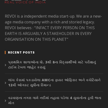
REVOI is a independent media start-up. We are a new-
age media company with a rich and storied legacy.
REVOI believes : “INFACT EVERY PERSON ON THIS
EARTH IS ARGUABLY A STAKEHOLDER IN EVERY
ORGANISATION ON THIS PLANET”
RECENT POSTS
પ્રાથમિક શાળાઓના ધો. 3થી 8ના વિદ્યાર્થીઓ માટે પરીક્ષાનું
ટાઈમ ટેબલ જાહેર કરાયું
લાંચ કેસમાં પકડાયેલા AMCના ફાયર ઓફિસર અને વચેટિયાને
12મી ઓગસ્ટ સુધીના રિમાન્ડ
વઢવાણના નગરા ગામે નદીમાં નહાવા પડેલા 4 યુવાનોના ડૂબી જતા
મોત