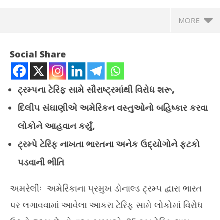
MORE
Social Share
ટ્રમ્પના ટેરિફ સામે સૌરાષ્ટ્રમાંથી વિરોધ શરૂ,
દિલીપ સંઘાણીએ અમેરિકન વસ્તુઓનો બહિષ્કાર કરવા
લોકોને આહવાન કર્યું,
ટ્રમ્પે ટેરિફ નાખતા ભારતના અનેક ઉદ્યોગોને ફટકો
પડવાની ભીતિ
NOW VIEWING
અમરેલીઃ અમેરિકાના પ્રમુખ ડોનાલ્ડ ટ્રમ્પ દ્વારા ભારત
અમરેલીમાં ભાજપના નેતાની હાજરીમાં અમેરિકન વસ્તુઓની હોળી
પ્ર
કરીને બહિષ્કાર કરાયો
ટેબ
પર લગાવવામાં આવેલા આકરા ટેરિફ સામે લોકોમાં વિરોધ
August
Au