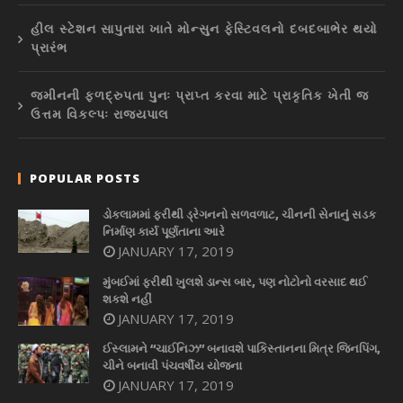
હીલ સ્ટેશન સાપુતારા ખાતે મોન્સુન ફેસ્ટિવલનો દબદબાભેર થયો
પ્રારંભ
જમીનની ફળદ્રુપતા પુનઃ પ્રાપ્ત કરવા માટે પ્રાકૃતિક ખેતી જ
ઉત્તમ વિકલ્પઃ રાજ્યપાલ
POPULAR POSTS
ડોકલામમાં ફરીથી ડ્રેગનનો સળવળાટ, ચીનની સેનાનું સડક
નિર્માણ કાર્ય પૂર્ણતાના આરે
JANUARY 17, 2019
મુંબઈમાં ફરીથી ખુલશે ડાન્સ બાર, પણ નોટોનો વરસાદ થઈ
શકશે નહીં
JANUARY 17, 2019
ઈસ્લામને “ચાઈનિઝ” બનાવશે પાકિસ્તાનના મિત્ર જિનપિંગ,
ચીને બનાવી પંચવર્ષીય યોજના
JANUARY 17, 2019