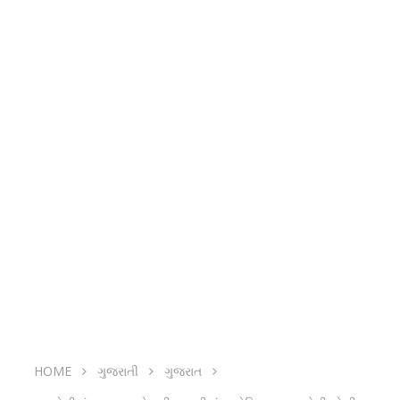
HOME
ગુજરાતી
ગુજરાત