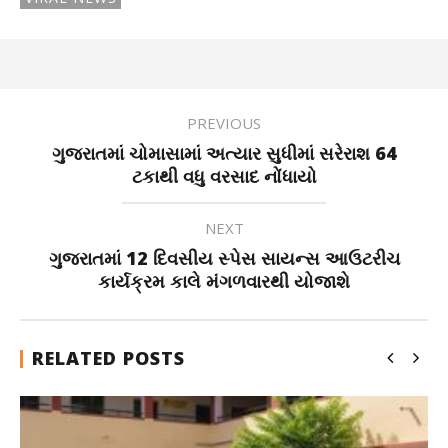
PREVIOUS
ગુજરાતમાં ચોમાસામાં અત્યાર સુધીમાં સરેરાશ 64
ટકાથી વધુ વરસાદ નોંધાયો
NEXT
ગુજરાતમાં 12 દિવસીય સ્પેસ સાયન્સ આઉટરીચ
કાર્યક્રમ કાલે મંગળવારથી યોજાશે
RELATED POSTS