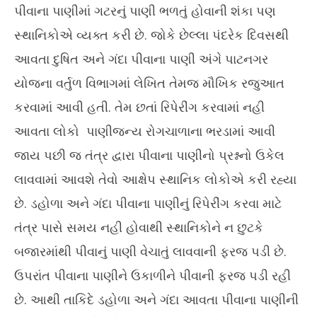
પીવાના પાણીમાં ગટરનું પાણી ભળતું હોવાની શંકા પણ
સ્થાનિકોએ વ્યક્ત કરી છે. જોકે છેલ્લા પંદરેક દિવસથી
આવતા દુષિત અને ગંદા પીવાના પાણી અંગે પાટનગર
યોજના વર્તુળ વિભાગમાં લેખિત તેમજ મૌખિક રજુઆત
કરવામાં આવી હતી. તેમ છતાં રિપેરીંગ કરવામાં નહી
આવતા લોકો પાણીજન્ય રોગચાળાના ભરડામાં આવી
જાય પછી જ તંત્ર દ્વારા પીવાના પાણીનો પ્રશ્નનો ઉકેલ
લાવવામાં આવશે તેવો આક્ષેપ સ્થાનિક લોકોએ કરી રહ્યા
છે. ડહોળા અને ગંદા પીવાના પાણીનું રિપેરીંગ કરવા માટે
તંત્ર પાસે સમય નહી હોવાથી સ્થાનિકોને ન છુટકે
બજારમાંથી પીવાનું પાણી વેચાતું લાવવાની ફરજ પડી છે.
ઉપરાંત પીવાના પાણીને ઉકાળીને પીવાની ફરજ પડી રહી
છે. આથી તાકિદે ડહોળા અને ગંદા આવતા પીવાના પાણીની