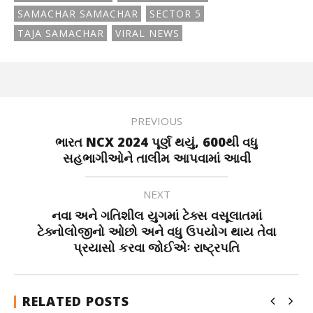
SAMACHAR SAMACHAR
SECTOR 5
TAJA SAMACHAR
VIRAL NEWS
PREVIOUS
ભારત NCX 2024 પૂર્ણ થયું, 600થી વધુ
સહભાગીઓને તાલીમ આપવામાં આવી
NEXT
નવા અને ગતિશીલ યુગમાં ટેક્સ વસૂલાતમાં
ટેક્નોલોજીનો ઓછો અને વધુ ઉપયોગ થાય તેવા
પ્રયાસો કરવા જોઈએઃ રાષ્ટ્રપતિ
RELATED POSTS