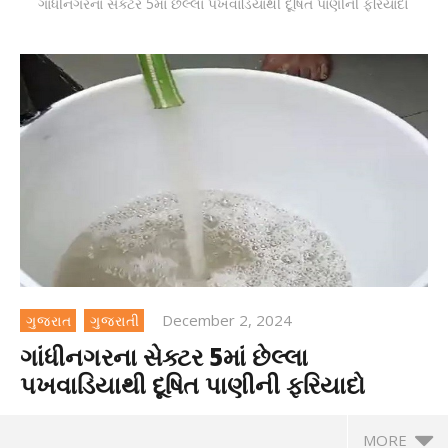
ગાંધીનગરના સેક્ટર 5માં છેલ્લા પખવાડિયાથી દૂષિત પાણીની ફરિયાદો
December 2, 2024
ગુજરાત
ગુજરાતી
ગાંધીનગરના સેક્ટર 5માં છેલ્લા
પખવાડિયાથી દૂષિત પાણીની ફરિયાદો
MORE