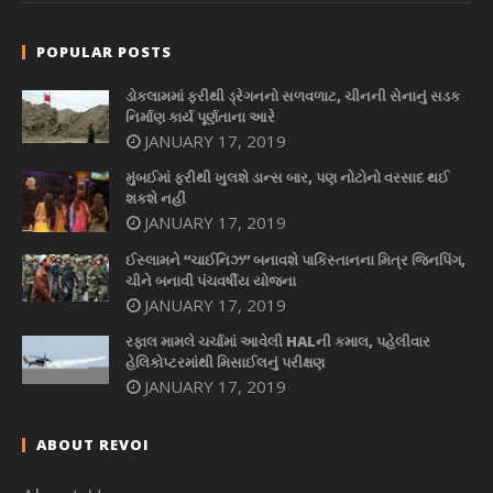
POPULAR POSTS
ડોકલામમાં ફરીથી ડ્રેગનનો સળવળાટ, ચીનની સેનાનું સડક
નિર્માણ કાર્ય પૂર્ણતાના આરે
JANUARY 17, 2019
મુંબઈમાં ફરીથી ખુલશે ડાન્સ બાર, પણ નોટોનો વરસાદ થઈ
શકશે નહીં
JANUARY 17, 2019
ઈસ્લામને “ચાઈનિઝ” બનાવશે પાકિસ્તાનના મિત્ર જિનપિંગ,
ચીને બનાવી પંચવર્ષીય યોજના
JANUARY 17, 2019
રફાલ મામલે ચર્ચામાં આવેલી HALની કમાલ, પહેલીવાર
હેલિકોપ્ટરમાંથી મિસાઈલનું પરીક્ષણ
JANUARY 17, 2019
ABOUT REVOI