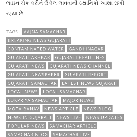
લાઇન ચેક કરીને ઉકેલ લાવવાની સ્થાનિકો આશા રાખી
રહ્યા છે.
TAGS:
AAJNA SAMACHAR
BREAKING NEWS GUJARATI
CONTAMINATED WATER
GANDHINAGAR
GUJARATI AKHBAR
GUJARATI HEADLINES
GUJARATI NEWS
GUJARATI NEWS CHANNEL
GUJARATI NEWSPAPER
GUJARATI REPORT
GUJARATI SAMACHAR
LATEST NEWS GUJARATI
LOCAL NEWS
LOCAL SAMACHAR
LOKPRIYA SAMACHAR
MAJOR NEWS
MOTA BANAV
NEWS ARTICLE
NEWS BLOG
NEWS IN GUJARATI
NEWS LIVE
NEWS UPDATES
POPULAR NEWS
SAMACHAR ARTICLE
SAMACHAR BLOG
SAMACHAR LIVE