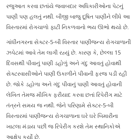
રજુઆત કરવા છતાંયે જવાબદાર અધિકારીઓના પેટનું
પાણી પણ હલતું નથી. બીજી બાજુ દૂષિત પાણીને લીધે આ
વિસ્તારમાં રોગચાળો ફાટી નિકળવાનો ભય ઊભો થયો છે.
ગાંધીનગરના સેક્ટર-5-બી વિસ્તાર પાણીજન્ય રોગચાળાની
ઝપેટમાં આવે તેમ લાગી રહ્યું છે. કારણ કે, છેલ્લા 15
દિવસથી પીવાનું પાણી ડહોળું અને ગંદુ આવતું હોવાથી
સેક્ટરવાસીઓને પાણી ઉકાળીને પીવાની ફરજ પડી રહી
છે. જોકે ડહોળા અને ગંદુ પીવાનું પાણી આવતું હોવાની
લેખિત તેમજ મૌખિક ફરીયાદ કરવા છતાં રિપેરીંગ માટે
તંત્રને સમય જ નથી. જેને પરિણામે સેક્ટર-5-બી
વિસ્તારમાં પાણીજન્ય રોગચાળાના ઘરે ઘરે બિમારીના
ખાટલા મંડાય પછી જ રિપેરીંગ કરશે તેમ સ્થાનિકોએ
આક્ષેપ કર્યો છે.