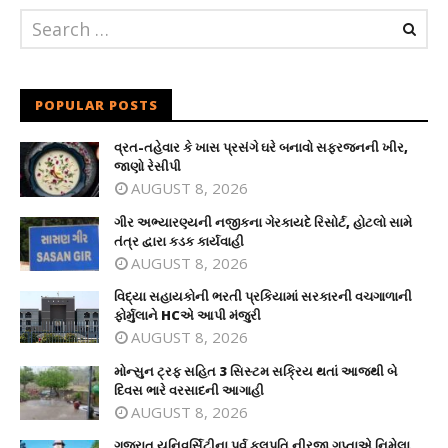
POPULAR POSTS
વ્રત-તહેવાર કે ખાસ પ્રસંગે ઘરે બનાવો સફરજનની ખીર,
જાણો રેસીપી
AUGUST 8, 2026
ગીર અભ્યારણ્યની નજીકના ગેરકાયદે રિસોર્ટ, હોટલો સામે
તંત્ર દ્વારા કડક કાર્યવાહી
AUGUST 8, 2026
વિદ્યા સહાયકોની ભરતી પ્રકિયામાં સરકારની વચગાળાની
ફોર્મુલાને HCએ આપી મંજુરી
AUGUST 8, 2026
મોન્સુન ટ્રફ સહિત 3 સિસ્ટમ સક્રિય થતાં આજથી બે
દિવસ ભારે વરસાદની આગાહી
AUGUST 8, 2026
ગુજરાત યુનિવર્સિટીના પૂર્વ કૂલપતિ નીરજા ગુપ્તાએ નિમેલા