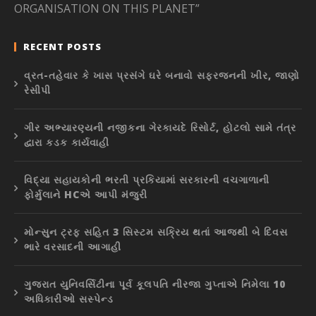
ORGANISATION ON THIS PLANET”
RECENT POSTS
વ્રત-તહેવાર કે ખાસ પ્રસંગે ઘરે બનાવો સફરજનની ખીર, જાણો
રેસીપી
ગીર અભ્યારણ્યની નજીકના ગેરકાયદે રિસોર્ટ, હોટલો સામે તંત્ર
દ્વારા કડક કાર્યવાહી
વિદ્યા સહાયકોની ભરતી પ્રકિયામાં સરકારની વચગાળાની
ફોર્મુલાને HCએ આપી મંજુરી
મોન્સુન ટ્રફ સહિત 3 સિસ્ટમ સક્રિય થતાં આજથી બે દિવસ
ભારે વરસાદની આગાહી
ગુજરાત યુનિવર્સિટીના પૂર્વ કૂલપતિ નીરજા ગુપ્તાએ નિમેલા 10
અધિકારીઓ સસ્પેન્ડ