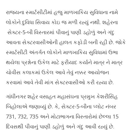
રાજ્યના સ્માર્ટસીટીમાં હજુ માળખાકિય સુવિધાના નામે
લોકોને દુવિધા સિવાય કોઇ જ મળી રહ્યું નથી. શહેરના
સેક્ટર-5-બી વિસ્તારમાં પીવાનું પાણી ડહોળું અને ગંદુ
આવતા સેક્ટરવાસીઓની હાલત કફોડી બની રહી છે. જોકે
સ્માર્ટસીટી અંતર્ગત લોકોને માળખાકિય સુવિધામાં ઉભા
થયેલા પ્રશ્નોના ઉકેલ માટે ફરીયાદ કર્યાને માત્ર ને માત્ર
ચોવીસ કલાકમાં ઉકેલ આવે તેવું નક્કર આયોજન
કરવામાં આવે તેવી માંગ સેક્ટરવાસીઓ કરી રહ્યા છે.
ગાંધીનગર શહેર વસાહત મહાસંઘના પ્રમુખ કેશરીસિંહ
બિહોલાએ જણાવ્યું છે. કે, સેક્ટર-5-બીના પ્લોટ નંબર
731, 732, 735 અને મોટાભાગના વિસ્તારોમાં છેલ્લા 15
દિવસથી પીવાનું પાણી ડહોળું અને ગંદુ આવી રહ્યું છે.