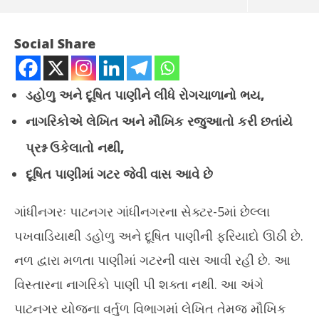
Social Share
ડહોળુ અને દૂષિત પાણીને લીધે રોગચાળાનો ભય,
નાગરિકોએ લેખિત અને મૌખિક રજુઆતો કરી છતાંયે
પ્રશ્ન ઉકેલાતો નથી,
દૂષિત પાણીમાં ગટર જેવી વાસ આવે છે
NOW VIEWING
ગાંધીનગરઃ પાટનગર ગાંધીનગરના સેક્ટર-5માં છેલ્લા
પખવાડિયાથી ડહોળુ અને દૂષિત પાણીની ફરિયાદો ઊઠી છે.
ગાંધીનગરના સેક્ટર 5માં છેલ્લા પખવાડિયાથી દૂષિત પાણીની ફરિયાદો
વ્ર
December
De
નળ દ્વારા મળતા પાણીમાં ગટરની વાસ આવી રહી છે. આ
2, 2024
2,
વિસ્તારના નાગરિકો પાણી પી શક્તા નથી. આ અંગે
પાટનગર યોજના વર્તુળ વિભાગમાં લેખિત તેમજ મૌખિક