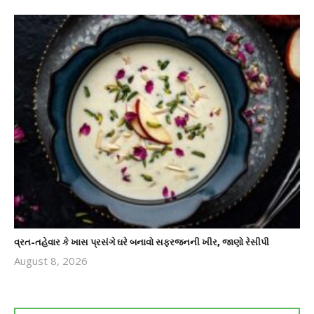
વ્રત-તહેવાર કે ખાસ પ્રસંગે ઘરે બનાવો સફરજનની ખીર, જાણો રેસીપી
August 8, 2026
revoi
editor