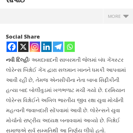
MORE
Social Share
નવી દિલ્હીઃ
અમદાવાદની સાબરમતી જેલમાં બંધ ગેંગસ્ટર
લોરેન્સ બિશ્નોઈ ગેંગ દ્વારા સલમાન ખાનને ધમકી આપવામાં
આવી રહી છે, તેમજ એનસીપીના નેતા બાબા સિદ્દીકીની
હત્યા બાદ બોલીવુડમાં ખળભળાટ મચી ગયો છે. દરમિયાન
લોરેન્સ વિશ્નોઈને અખિલ ભારતીય જીવ રક્ષા યુવા મોર્ચાની
NOW VIEWING
મહત્વની જવાબદારી સોંપવામાં આવી છે. લોરેન્સને યુવા
ગેંગસ્ટર લોરેન્સ બિશ્નોઈને અખિલ ભારતીય જીવ રક્ષા યુવા મોર્ચામાં
પર્
મોર્ચાનો રાષ્ટ્રીય અધ્યક્ષ બનાવવામાં આવ્યો છે. બિશ્નોઈ
મહત્વની જવાબદારી સોંપાઈ
વૃક્
સમાજએ સર્વ સમ્મતિથી આ નિર્ણય લીધો હતો.
October
Oc