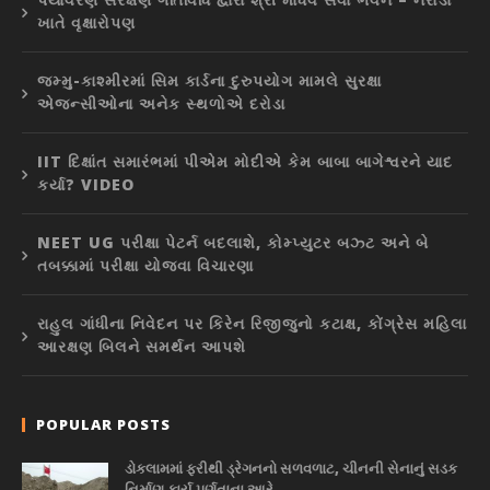
ખાતે વૃક્ષારોપણ
જમ્મુ-કાશ્મીરમાં સિમ કાર્ડના દુરુપયોગ મામલે સુરક્ષા
એજન્સીઓના અનેક સ્થળોએ દરોડા
IIT દિક્ષાંત સમારંભમાં પીએમ મોદીએ કેમ બાબા બાગેશ્વરને યાદ
કર્યા? VIDEO
NEET UG પરીક્ષા પેટર્ન બદલાશે, કોમ્પ્યુટર બઝ્ટ અને બે
તબક્કામાં પરીક્ષા યોજવા વિચારણા
રાહુલ ગાંધીના નિવેદન પર કિરેન રિજીજુનો કટાક્ષ, કોંગ્રેસ મહિલા
આરક્ષણ બિલને સમર્થન આપશે
POPULAR POSTS
ડોકલામમાં ફરીથી ડ્રેગનનો સળવળાટ, ચીનની સેનાનું સડક
નિર્માણ કાર્ય પૂર્ણતાના આરે