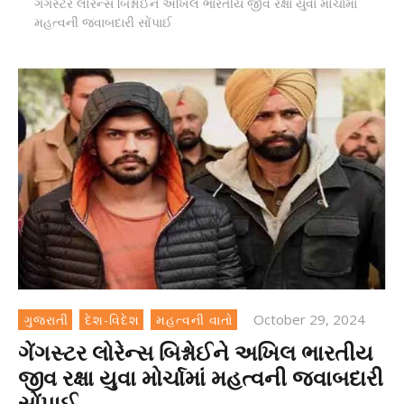
ગેંગસ્ટર લોરેન્સ બિશ્નોઈને અખિલ ભારતીય જીવ રક્ષા યુવા મોર્ચામાં
મહત્વની જવાબદારી સોંપાઈ
October 29, 2024
ગુજરાતી
દેશ-વિદેશ
મહત્વની વાતો
ગેંગસ્ટર લોરેન્સ બિશ્નોઈને અખિલ ભારતીય
જીવ રક્ષા યુવા મોર્ચામાં મહત્વની જવાબદારી
સોંપાઈ