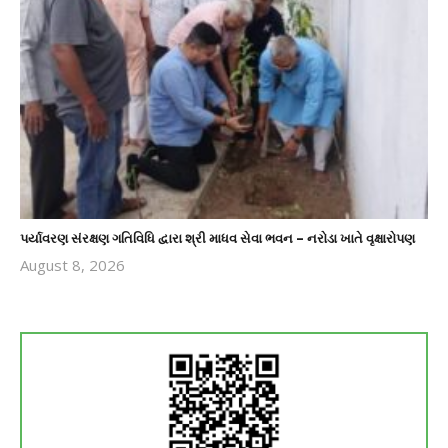
પર્યાવરણ સંરક્ષણ ગતિવિધિ દ્વારા શ્રી માધવ સેવા ભવન – નરોડા ખાતે વૃક્ષારોપણ
August 8, 2026
revoi
editor