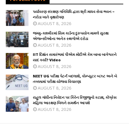
પર્યાવરણ સંરક્ષણ ગતિવિધિ દ્વારા શ્રી માધવ સેવા ભવન –
નરોડા ખાતે વૃક્ષારોપણ
AUGUST 8, 2026
જમ્મુ-કાશ્મીરમાં સિમ કાર્ડના દુરુપયોગ મામલે સુરક્ષા
એજન્સીઓના અનેક સ્થળોએ દરોડા
AUGUST 8, 2026
IIT દિક્ષાંત સમારંભમાં પીએમ મોદીએ કેમ બાબા બાગેશ્વરને
યાદ કર્યા? Video
AUGUST 8, 2026
NEET UG પરીક્ષા પેટર્ન બદલાશે, કોમ્પ્યુટર બઝ્ટ અને બે
તબક્કામાં પરીક્ષા યોજવા વિચારણા
AUGUST 8, 2026
રાહુલ ગાંધીના નિવેદન પર કિરેન રિજીજુનો કટાક્ષ, કોંગ્રેસ
મહિલા આરક્ષણ બિલને સમર્થન આપશે
AUGUST 8, 2026