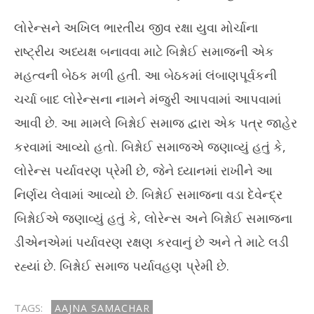
29,
29
લોરેન્સને અખિલ ભારતીય જીવ રક્ષા યુવા મોર્ચાના
2024
20
રાષ્ટ્રીય અધ્યક્ષ બનાવવા માટે બિશ્નોઈ સમાજની એક
મહત્વની બેઠક મળી હતી. આ બેઠકમાં લંબાણપૂર્વકની
ચર્ચા બાદ લોરેન્સના નામને મંજુરી આપવામાં આપવામાં
આવી છે. આ મામલે બિશ્નોઈ સમાજ દ્વારા એક પત્ર જાહેર
કરવામાં આવ્યો હતો. બિશ્નોઈ સમાજએ જણાવ્યું હતું કે,
લોરેન્સ પર્યાવરણ પ્રેમી છે, જેને ધ્યાનમાં રાખીને આ
નિર્ણય લેવામાં આવ્યો છે. બિશ્નોઈ સમાજના વડા દેવેન્દ્ર
બિશ્નોઈએ જણાવ્યું હતું કે, લોરેન્સ અને બિશ્નોઈ સમાજના
ડીએનએમાં પર્યાવરણ રક્ષણ કરવાનું છે અને તે માટે લડી
રહ્યાં છે. બિશ્નોઈ સમાજ પર્યાવહણ પ્રેમી છે.
TAGS:
AAJNA SAMACHAR