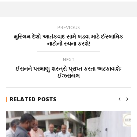
PREVIOUS
મુસ્લિમ દેશો આતંકવાદ સામે લડવા માટે ઈસ્લામિક
નાટોની રચના કરશે!
NEXT
ઈરાનને પરમાણુ શસ્ત્રો પ્રાપ્ત કરતા અટકાવાશેઃ
ઈઝરાયલ
RELATED POSTS