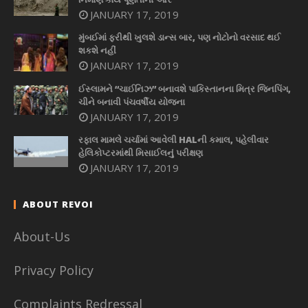
JANUARY 17, 2019
મુંબઈમાં ફરીથી ખુલશે ડાન્સ બાર, પણ નોટોનો વરસાદ થઈ
શકશે નહીં
JANUARY 17, 2019
ઈસ્લામને “ચાઈનિઝ” બનાવશે પાકિસ્તાનના મિત્ર જિનપિંગ,
ચીને બનાવી પંચવર્ષીય યોજના
JANUARY 17, 2019
રફાલ મામલે ચર્ચામાં આવેલી HALની કમાલ, પહેલીવાર
હેલિકોપ્ટરમાંથી મિસાઈલનું પરીક્ષણ
JANUARY 17, 2019
ABOUT REVOI
About-Us
Privacy Policy
Complaints Redressal