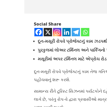
Social Share
દૂન-મસૂરી રોપવે પ્રોજેક્ટનું કામ ઝડપથી 
પુરકુલમાં લોઅર ટર્મિનલ અને પાર્કિંગનો
NOW VIEWING
મસૂરીમાં અપર ટર્મિનલ માટે એપ્રોચ રોડ
હવે તમે દહેરાદૂનથી માત્ર 15 મિનિટમાં
કેન્દ્રીય 
મસૂરી પહોંચી શકો છો
હરિયાણાના 
દૂન-મસૂરી રોપવે પ્રોજેક્ટનું કામ તેજ ગતિએ
December
Decemb
પહોંચવાનું શરૂ કરશે.
7, 2024
7, 2024
સામાન્ય રીતે ટૂરિસ્ટ સિઝનમાં પર્યટકોને
લાગે છે, પરંતુ રોપ-વે દ્વારા પ્રવાસીઓ મા