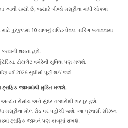
ાં આવી રહ્યો છે, જ્યારે બીજો મસૂરીના ગાંધી ચોકમાં
ાટે પુરકુલમાં 10 માળનું મલ્ટિ-લેવલ પાર્કિંગ બનાવવામાં
ક કરવાની ક્ષમતા હશે.
ેટેરિયા, ટોયલેટ વગેરેની સુવિધા પણ મળશે.
્માણ વર્ષ 2026 સુધીમાં પૂર્ણ થઈ જશે.
ટ્રાફિક જામમાંથી મુક્તિ મળશે.
ટે અત્યંત રોમાંચ અને સુંદર નજારોથી ભરપૂર હશે.
ધા મસૂરીના મોલ રોડ પર પહોંચી જશે. આ પ્રવાસી સીઝન
માં ટ્રાફિક જામને પણ કાબૂમાં રાખશે.