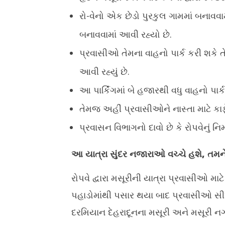
રો-વેનો એક છેડો પુરકુલ ગામમાં બનાવવામ
બનાવવામાં આવી રહ્યો છે.
પ્રવાસીઓ તેમના વાહનો પાર્ક કરી શકે તે મ
આવી રહ્યું છે.
આ પાર્કિંગમાં બે હજારથી વધુ વાહનો પાર્
તેમજ અહીં પ્રવાસીઓને નાસ્તા માટે કાફ
પ્રવાસન વિભાગનો દાવો છે કે રોપવેનું નિર
આ યાત્રા સુંદર નજારાઓ વચ્ચે હશે, તમને 
રોપવે દ્વારા મસૂરીની યાત્રા પ્રવાસીઓ મા
પહાડોમાંથી પસાર થયા બાદ પ્રવાસીઓ સી
દરમિયાન દેહરાદૂનના મસૂરી અને મસૂરી નગર