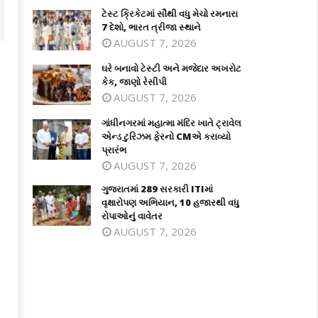
ટેસ્ટ ક્રિકેટમાં સૌથી વધુ મેચો રમનારા
7 દેશો, ભારત ત્રીજા સ્થાને
AUGUST 7, 2026
ઘરે બનાવો ટેસ્ટી અને મજેદાર અખરોટ
કેક, જાણો રેસીપી
AUGUST 7, 2026
ગાંધીનગરમાં મહાત્મા મંદિર ખાતે ટ્રાવેલ
એન્ડ ટુરિઝમ ફેરનો CMએ કરાવ્યો
પ્રારંભ
AUGUST 7, 2026
ગુજરાતમાં 289 સરકારી ITIમાં
ે બનાવો ટેસ્ટી અને મજેદાર અખરોટ કેક,
ગાંધીનગરમાં મહાત્મા મંદિર ખાતે ટ્રાવેલ
વૃક્ષારોપણ અભિયાન, 10 હજારથી વધુ
ણો રેસીપી
એન્ડ ટુરિઝમ ફેરનો CMએ કરાવ્યો પ્રારં
રોપાઓનું વાવેતર
ecember
December
AUGUST 7, 2026
, 2024
7, 2024