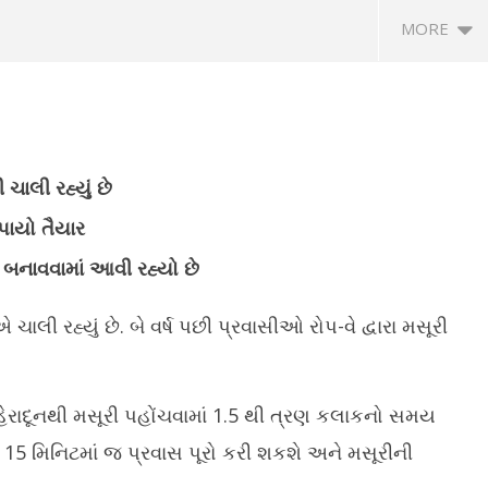
MORE
ચાલી રહ્યું છે
 પાયો તૈયાર
 બનાવવામાં આવી રહ્યો છે
જળશક્તિ મંત્રી સી. આર. પાટીલે
ટેસ્ટ ક્રિકેટમાં સૌથી વધુ મેચો રમનારા 7
ઘર
સાંસદો સાથે સંવાદ કર્યો
દેશો, ભારત ત્રીજા સ્થાને
જા
 ચાલી રહ્યું છે. બે વર્ષ પછી પ્રવાસીઓ રોપ-વે દ્વારા મસૂરી
er
December
D
7, 2024
7
 દહેરાદૂનથી મસૂરી પહોંચવામાં 1.5 થી ત્રણ કલાકનો સમય
ત્ર 15 મિનિટમાં જ પ્રવાસ પૂરો કરી શકશે અને મસૂરીની