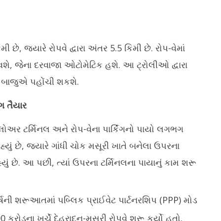
ી છે, જ્યારે રોપવે દ્વારા અંતર 5.5 કિમી છે. રોપ-વેમાં
શે, જેના દરવાજા ઓટોમેટિક હશે. આ ટ્રોલીઓ દ્વારા
બાજુએ પહોંચી શકશે.
ગ તૈયાર
 લોઅર ટર્મિનલ અને રોપ-વેના પાર્કિંગનો પાયો લગભગ
 રહ્યું છે, જ્યારે ગાંધી ચોક મસૂરી ખાતે બનેલા ઉપરના
્યું છે. આ પછી, ત્યાં ઉપરના ટર્મિનલના પાયાનું કામ શરૂ
વર્ષની શરૂઆતમાં પબ્લિક પ્રાઈવેટ પાર્ટનરશિપ (PPP) મોડ
0 કરોડના ખર્ચે દેહરાદૂન-મસૂરી રોપવે શરૂ કર્યો હતો.