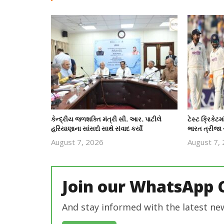
કેન્દ્રીય જળશક્તિ મંત્રી સી. આર. પાટીલે
ટેસ્ટ ક્રિકેટમ
હરિયાણાના સાંસદો સાથે સંવાદ કર્યો
ભારત ત્રીજા 
August 7, 2026
August 7,
revoi
editor
Join our WhatsApp 
And stay informed with the latest ne