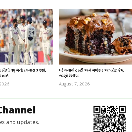
ાં સૌથી વધુ મેચો રમનારા 7 દેશો,
ઘરે બનાવો ટેસ્ટી અને મજેદાર અખરોટ કેક,
સ્થાને
જાણો રેસીપી
 2026
August 7, 2026
revoi
revoi
editor
editor
Channel
ws and updates.