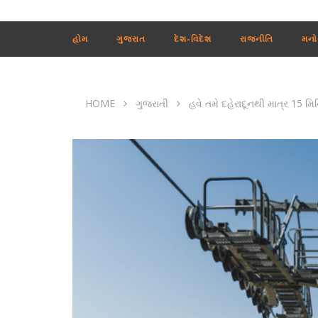
હોમ
ગુજરાત
દેશ-વિદેશ
રાજનીતિ
મનો
HOME
ગુજરાતી
હવે તમે દહેરાદૂનથી માત્ર 15 મિ