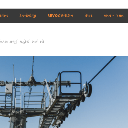
રંજન
ટેકનોલોજી
REVOઈમેગેઝિન
વેપાર
રમત – ગમત
નિટમાં મસૂરી પહોંચી શકો છો