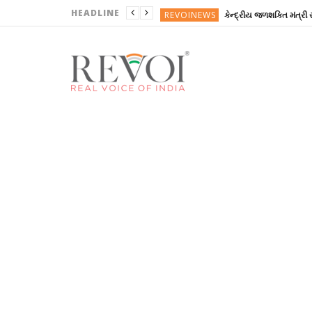
HEADLINE
REVOINEWS
ગુજરાતી
ખોરાક
ઘરે બનાવો ટેસ્ટી અને મજેદાર અખર
ગુજરાત
ગુજરાત
REVOINEWS