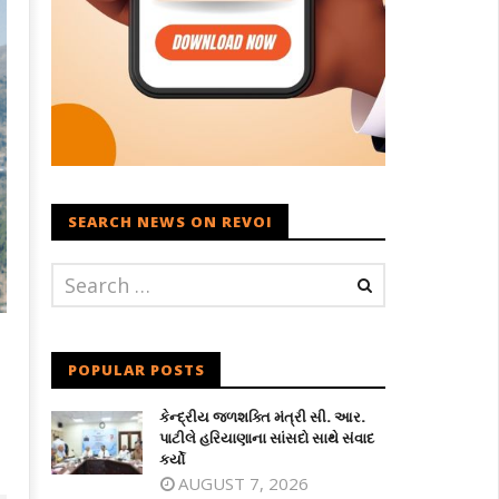
SEARCH NEWS ON REVOI
POPULAR POSTS
કેન્દ્રીય જળશક્તિ મંત્રી સી. આર.
પાટીલે હરિયાણાના સાંસદો સાથે સંવાદ
કર્યો
AUGUST 7, 2026