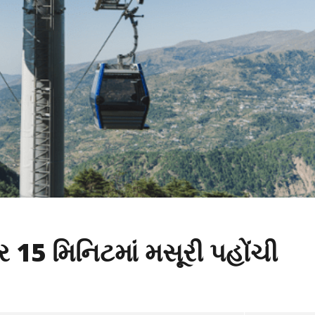
્ર 15 મિનિટમાં મસૂરી પહોંચી