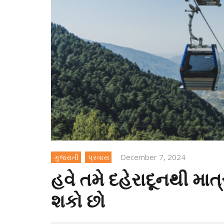
December 7, 2024
ગુજરાતી
પ્રવાસ
હવે તમે દહેરાદૂનથી માત
શકો છો