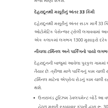
મજા માણી શકશે.
દેહરાદૂનથી મસૂરીનું અંતર 33 કિમી
દહેરાદૂનથી મસૂરીનું અંતર સડક માર્ગે 33 કિમ
ઓટોમેટિક પેસેન્જર ટ્રોલી લગાવવામાં આવ
એક કલાકમાં લગભગ 1300 મુસાફરો દરેક 
નીચલા ટર્મિનલ અને પાર્કિંગનો પાયો લગભ
દેહરાદૂનની બાજુમાં આવેલા પુરકુલ ગામમાં
તૈયાર છે. ત્રીજા માળે પાર્કિંગનું કામ ચાલી
ટર્મિનલ માટેના એપ્રોચ રોડનું કામ ચાલી રહ
થશે.
ઉત્તરાખંડ ટૂરિઝમ ડેવલપમેન્ટ બોર્ડે આ 
હેઠળ મસૂરી સ્કાયવાર કંપની દ્વારા રૂ. 30