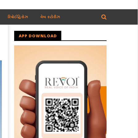
રિવોઈહિરોઝ
વેબ સ્ટોરીઝ
APP DOWNLOAD