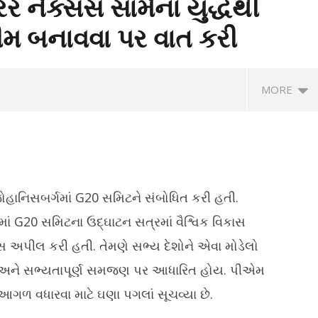
ટેરર નેક્સસ સામેના યુદ્ધથી
ટીમ બનાવવા પર વાત કરી
MORE
જોહાનિસબર્ગમાં G20 સમિટને સંબોધિત કરી હતી.
માં G20 સમિટના ઉદ્ઘાટન સત્રમાં વૈશ્વિક વિકાસ
સ અપીલ કરી હતી. તેમણે સભ્ય દેશોને એવા મોડેલો
કંચન: કેન્દ્ર સરકારની રૂ.
PM મોદીના વિદેશ પ્રવાસો પાછળ પાંચ વર્ષમાં
IN
ાઉ અને સભ્યતાપૂર્ણ સમજણ પર આધારિત હોય. પીએમ
ોડની ગોબરધન યોજનાને મંજૂરી
557 કરોડનો ખર્ચ થયો, સરકારે સંસદમાં
સર
આપ્યા આંકડા
ે આગળ વધારવા માટે ઘણા પગલાં સૂચવ્યા છે.
er
N
November
5
2