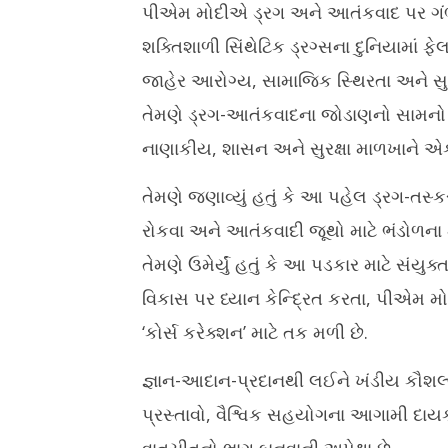
પીએમ મોદીએ ડ્રગ અને આતંકવાદ પર ગંભીર 
શક્તિશાળી સિંથેટિક ડ્રગ્સના દુનિયામાં ફેલ
જાહેર આરોગ્ય, સામાજિક સ્થિરતા અને સુ
તેમણે ડ્રગ-આતંકવાદના જોડાણનો સામનો 
નાણાકીય, શાસન અને સુરક્ષા માળખાને એકસ
તેમણે જણાવ્યું હતું કે આ પહેલ ડ્રગ-તસ્કર
રોકવા અને આતંકવાદી જૂથો માટે ભંડોળના મુ
તેમણે ઉમેર્યું હતું કે આ પડકાર માટે સંયુ
વિકાસ પર ધ્યાન કેન્દ્રિત કરતા, પીએમ મો
‘કોર્સ કરેક્શન’ માટે તક મળી છે.
જ્ઞાન-આદાન-પ્રદાનથી લઈને ખંડીય કૌશલ્ય
પ્રસ્તાવો, વૈશ્વિક સહયોગના આગામી દાય