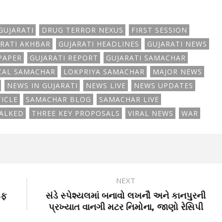
GUJARATI
DRUG TERROR NEXUS
FIRST SESSION
RATI AKHBAR
GUJARATI HEADLINES
GUJARATI NEWS
PAPER
GUJARATI REPORT
GUJARATI SAMACHAR
CAL SAMACHAR
LOKPRIYA SAMACHAR
MAJOR NEWS
NEWS IN GUJARATI
NEWS LIVE
NEWS UPDATES
ICLE
SAMACHAR BLOG
SAMACHAR LIVE
ALKED
THREE KEY PROPOSALS
VIRAL NEWS
WAR
NEXT
ોફ
સંડે સ્પેશ્યલમાં બનાવો લખનૌ અને કાનપુરની
પ્રખ્યાત વાનગી મટર નિમોના, જાણો રેસિપી