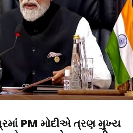
રમાં PM મોદીએ ત્રણ મુખ્ય