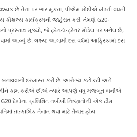
આવશ્યક છે તેના પર ભાર મૂકતા, પીએમ મોદીએ ખંડની વધતી
ખ્ય કૌશલ્ય કાર્યક્રમની જાહેરાત કરી. તેમણે G20-
 પ્રસ્તાવ મૂક્યો, જે ટ્રેન-ધ-ટ્રેનર મોડેલ પર બનેલ છે,
ામાં આવ્યું છે. લક્ષ્ય: આગામી દસ વર્ષમાં આફ્રિકામાં દસ
ીમ બનાવવાની દરખાસ્ત કરી છે. આરોગ્ય કટોકટી અને
ીને કામ કરીએ છીએ ત્યારે આપણે વધુ મજબૂત બનીએ
 દેશોના પ્રશિક્ષિત તબીબી નિષ્ણાતોની એક ટીમ
િમાં તાત્કાલિક તૈનાત થવા માટે તૈયાર હોય.