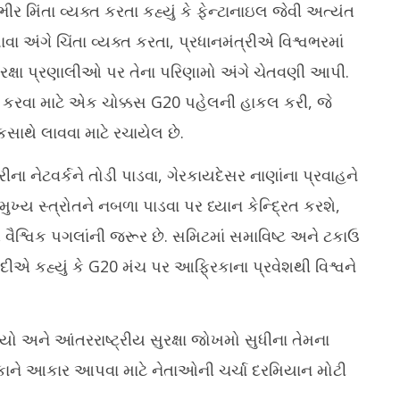
મિંતા વ્યક્ત કરતા કહ્યું કે ફેન્ટાનાઇલ જેવી અત્યંત
ાવા અંગે ચિંતા વ્યક્ત કરતા, પ્રધાનમંત્રીએ વિશ્વભરમાં
રક્ષા પ્રણાલીઓ પર તેના પરિણામો અંગે ચેતવણી આપી.
કરવા માટે એક ચોક્કસ G20 પહેલની હાકલ કરી, જે
ાથે લાવવા માટે રચાયેલ છે.
ીના નેટવર્કને તોડી પાડવા, ગેરકાયદેસર નાણાંના પ્રવાહને
ખ્ય સ્ત્રોતને નબળા પાડવા પર ધ્યાન કેન્દ્રિત કરશે,
ક્ત વૈશ્વિક પગલાંની જરૂર છે. સમિટમાં સમાવિષ્ટ અને ટકાઉ
દીએ કહ્યું કે G20 મંચ પર આફ્રિકાના પ્રવેશથી વિશ્વને
ો અને આંતરરાષ્ટ્રીય સુરક્ષા જોખમો સુધીના તેમના
કાને આકાર આપવા માટે નેતાઓની ચર્ચા દરમિયાન મોટી