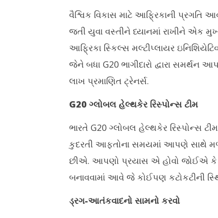
વૈશ્વિક વિકાસ માટે આફ્રિકાની પ્રગતિ 
જતી યુવા વસ્તીને ધ્યાનમાં રાખીને એક મુ
આફ્રિકા સ્કિલ્સ મલ્ટીપ્લાયર ઇનિશિયેટિવનો
જેને બધા G20 ભાગીદારો દ્વારા સમર્થન આપવ
લાખ પ્રમાણિત ટ્રેનર્સ.
G20 ગ્લોબલ હેલ્થકેર રિસ્પોન્સ ટીમ
ભારતે G20 ગ્લોબલ હેલ્થકેર રિસ્પોન્સ ટ
કુદરતી આફતોના સમયમાં આપણે સાથે મળ
છીએ. આપણો પ્રયાસ એ હોવો જોઈએ કે G20
બનાવવામાં આવે જે કોઈપણ કટોકટીની સ્થિત
ડ્રગ-આતંકવાદનો સામનો કરવો