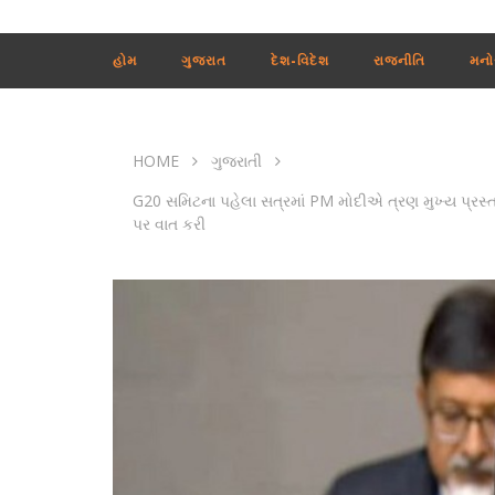
હોમ
ગુજરાત
દેશ-વિદેશ
રાજનીતિ
મનો
HOME
ગુજરાતી
G20 સમિટના પહેલા સત્રમાં PM મોદીએ ત્રણ મુખ્ય પ્રસ્તાવ
પર વાત કરી