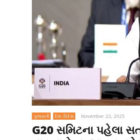
November 22, 2025
ગુજરાતી
દેશ-વિદેશ
G20 સમિટના પહેલા સત્