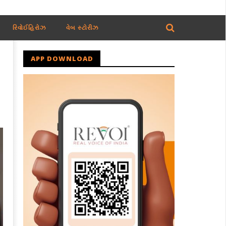
રિવોઈહિરોઝ
વેબ સ્ટોરીઝ
APP DOWNLOAD