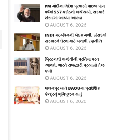
PM મોદીના વિદેશ પ્રવાસો પાછળ પાંચ
વર્ષમાં 557 કરોડનો ખર્ચ થયો, સરકારે
સંસદમાં આપ્યા આંકડા
AUGUST 6, 2026
INDI ગઠબંધનની બેઠક મળી, સંસદમાં
સરકારને ઘેરવા માટે બનાવી રણનીતિ
AUGUST 6, 2026
બ્રિટનથી વાગ્દેવીની પ્રતિમા પરત
આવશે, ભારતે રાજદ્વારી પ્રયાસો તેજ
કર્યા
AUGUST 6, 2026
પાલનપુર ખાતે BAOUના પ્રાદેશિક
કેન્દ્રનું ભૂમિપૂજન થયું
AUGUST 6, 2026
DI ગઠબંધનની બેઠક મળી, સંસદમાં
બ્રિટનથી વાગ્દેવીની પ્રતિમા પરત આવશે
કારને ઘેરવા માટે બનાવી રણનીતિ
ભારતે રાજદ્વારી પ્રયાસો તેજ કર્યા
ovember
November
2, 2025
22, 2025