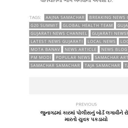
વાતચીતનો ભાગ બનવાની અપેક્ષા છે.
TAGS:
AAJNA SAMACHAR
BREAKING NEWS 
G20 SUMMIT
GLOBAL HEALTH TEAM
GUJA
GUJARATI NEWS CHANNEL
GUJARATI NEWS
LATEST NEWS GUJARATI
LOCAL NEWS
LO
MOTA BANAV
NEWS ARTICLE
NEWS BLOG
PM MODI
POPULAR NEWS
SAMACHAR ART
SAMACHAR SAMACHAR
TAJA SAMACHAR
T
PREVIOUS
જુનાગઢમાં કારમાં પોલીસનું બોર્ડ લગાવીને ર
મારતો યુવક પકડાયો