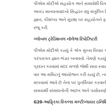
November
પીએમ મોદીએ સહયોગ અને સમાવેશી વિકાસન
22, 2025
અખંડ માનવતાવાદનો સિદ્ધાંત વધુ સંતુલિત વ
જ્ઞાન, કૌશલ્ય અને સુરક્ષા પર સહયોગને
રજૂ કરી.
ગ્લોબલ ટ્રેડિશનલ નૉલેજ રિપોઝિટરી
પીએમ મોદીએ કહ્યું કે એક મુખ્ય વિચાર એ 
પરંપરાગત જ્ઞાન ભંડાર બનાવવો. તેમણે કહ્
પ્રદાન કરવામાં મદદ મળશે જેથી સારા સ્વા
વાર આ સમિટનું આયોજન કરી રહ્યું છે, ત્યા
માપવામાં આવે છે તેના પર પુનર્વિચાર કરવાન
સમયથી સંસાધનોની અછત અને પર્યાવરણીય
G20-આફ્રિકા સ્કિલ્સ મલ્ટીપ્લાયર ઇનિશ