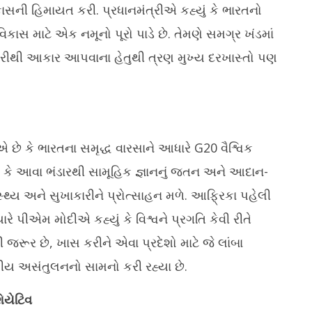
22, 2025
ી હિમાયત કરી. પ્રધાનમંત્રીએ કહ્યું કે ભારતનો
િકાસ માટે એક નમૂનો પૂરો પાડે છે. તેમણે સમગ્ર ખંડમાં
 ફરીથી આકાર આપવાના હેતુથી ત્રણ મુખ્ય દરખાસ્તો પણ
છે કે ભારતના સમૃદ્ધ વારસાને આધારે G20 વૈશ્વિક
યું કે આવા ભંડારથી સામૂહિક જ્ઞાનનું જતન અને આદાન-
સ્થ્ય અને સુખાકારીને પ્રોત્સાહન મળે. આફ્રિકા પહેલી
રે પીએમ મોદીએ કહ્યું કે વિશ્વને પ્રગતિ કેવી રીતે
ી જરૂર છે, ખાસ કરીને એવા પ્રદેશો માટે જે લાંબા
 અસંતુલનનો સામનો કરી રહ્યા છે.
િયેટિવ