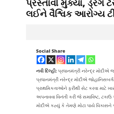
પ્રસ્તાવો મુક્યા, ડ્રગ 
લઈને વૈશ્વિક આરોગ્ય 
Social Share
નવી દિલ્હી:
પ્રધાનમંત્રી નરેન્દ્ર મોદીએ 
પ્રધાનમંત્રી નરેન્દ્ર મોદીએ જોહાનિસબર્ગ
NOW VIEWING
પ્રાથમિકતાઓને ફરીથી સેટ કરવા માટે ખા
G20 સમિટના પહેલા સત્રમાં PM મોદીએ
કચરામાંથી 
અપનાવવા વિનંતી કરી જે સમાવિષ્ટ, ટક
ત્રણ મુખ્ય પ્રસ્તાવો મુક્યા, ડ્રગ ટેરર
23,731 કર
નેક્સસ સામેના યુદ્ધથી લઈને વૈશ્વિક
મોદીએ કહ્યું કે તેમણે મોટા પાયે વિકાસન
Novemb
આરોગ્ય ટીમ બનાવવા પર વાત કરી
22, 202