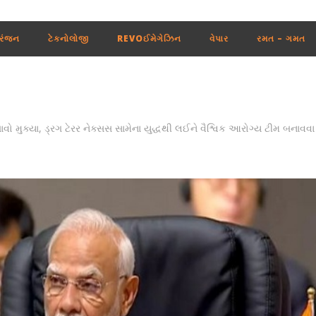
રંજન
ટેકનોલોજી
REVOઈમેગેઝિન
વેપાર
રમત – ગમત
ો મુક્યા, ડ્રગ ટેરર નેક્સસ સામેના યુદ્ધથી લઈને વૈશ્વિક આરોગ્ય ટીમ બનાવવા