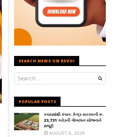
SEARCH NEWS ON REVOI
POPULAR POSTS
કચરામાંથી કંચન: કેન્દ્ર સરકારની રૂ.
23,731 કરોડની ગોબરધન યોજનાને
મંજૂરી
AUGUST 6, 2026