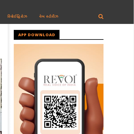
રિવોઈહિરોઝ
વેબ સ્ટોરીઝ
APP DOWNLOAD