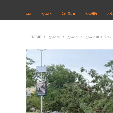
હોમ
ગુજરાત
દેશ-વિદેશ
રાજનીતિ
મનો
HOME
ગુજરાતી
ગુજરાત
ગુજરાતમાં અધિક મહ