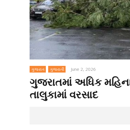
June 2, 2026
ગુજરાત
ગુજરાતી
ગુજરાતમાં અધિક મહિના
તાલુકામાં વરસાદ