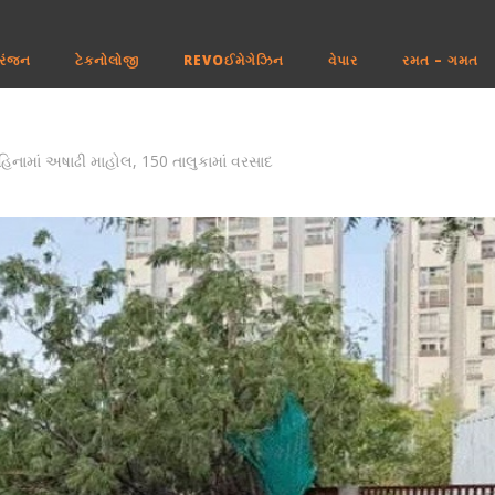
રંજન
ટેકનોલોજી
REVOઈમેગેઝિન
વેપાર
રમત – ગમત
િનામાં અષાઢી માહોલ, 150 તાલુકામાં વરસાદ