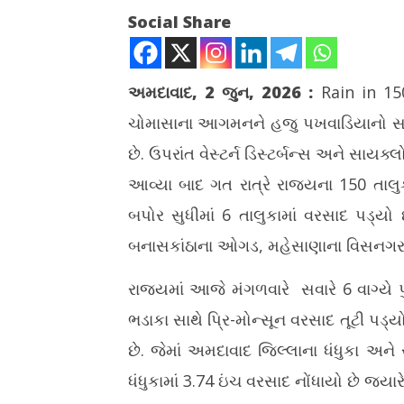
Social Share
અમદાવાદ, 2 જુન, 2026
:
Rain in 1
ચોમાસાના આગમનને હજુ પખવાડિયાનો સમય 
NOW VIEWING
છે. ઉપરાંત વેસ્ટર્ન ડિસ્ટર્બન્સ અને સાય
ગુજરાતમાં અધિક મહિનામાં અષાઢી માહોલ,
સોશિયલ મીડ
આવ્યા બાદ ગત રાત્રે રાજ્યના 150 તાલુ
150 તાલુકામાં વરસાદ
સરળ નહીં, 
બપોર સુધીમાં 6 તાલુકામાં વરસાદ પડ્ય
June
June
2,
2,
બનાસકાંઠાના ઓગડ, મહેસાણાના વિસનગર અન
2026
2026
રાજ્યમાં આજે મંગળવારે સવારે 6 વાગ્યે 
ભડાકા સાથે પ્રિ-મોન્સૂન વરસાદ તૂટી પડ્
છે. જેમાં અમદાવાદ જિલ્લાના ધંધુકા અને
ધંધુકામાં 3.74 ઇંચ વરસાદ નોંધાયો છે જ્યા