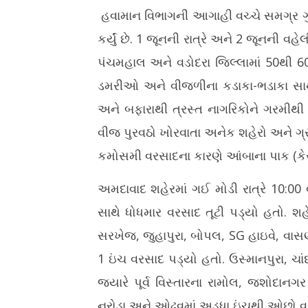
હવામાન વિભાગની આગાહી વચ્ચે સમગ્ર ગુજ
કર્યું છે. 1 જૂનની રાત્રે અને 2 જૂનની 
પંચમહાલ અને વડોદરા જિલ્લામાં 50થી 60
ડમરીઓ અને વીજળીના કડાકા-ભડાકા સાથે
અને બફારાથી ત્રસ્ત નાગરિકોને ગરમીથી મ
વીજ પુરવઠો ખોરવાતા અનેક શહેરો અને ગ્ર
કમોસમી વરસાદના કારણે આંબાના પાક (કેરી)
અમદાવાદ શહેરમાં ગઈ મોડી રાત્રે 10:00 
સાથે ધોધમાર વરસાદ તૂટી પડ્યો હતો. શહે
સરખેજ, જુહાપુરા, બોપલ, SG હાઇવે, વાસણ
1 ઇંચ વરસાદ પડ્યો હતો. ઉસ્માનપુરા, ચા
જ્યારે પૂર્વ વિસ્તારના રામોલ, જશોદા
નરોડા અને ઓઢવમાં અડધા ઇંચથી ઓછો વ