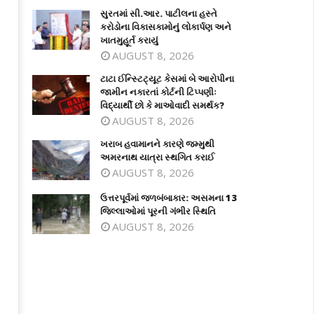
સુરતમાં સી.આર. પાટીલના હસ્તે
કરોડોના વિકાસકામોનું લોકાર્પણ અને
ખાતમુહૂર્ત કરાયું
AUGUST 8, 2026
ટાટા ઈન્સ્ટિટ્યૂટ કેસમાં બે આરોપીના
જામીન નકારતાં કોર્ટની ટિપ્પણીઃ
વિદ્યાર્થી છો કે માઓવાદી સમર્થક?
AUGUST 8, 2026
ટા ઈન્સ્ટિટ્યૂટ કેસમાં બે આરોપીના
ખરાબ હવામાનને કારણે જમ્મુથી અમરના
ખરાબ હવામાનને કારણે જમ્મુથી
મીન નકારતાં કોર્ટની ટિપ્પણીઃ વિદ્યાર્થી
યાત્રા સ્થગિત કરાઈ
અમરનાથ યાત્રા સ્થગિત કરાઈ
 કે માઓવાદી સમર્થક?
June
AUGUST 8, 2026
ne
2,
2026
ઉત્તરપૂર્વમાં જળબંબાકાર: અસમના 13
026
જિલ્લાઓમાં પૂરની ગંભીર સ્થિતિ
AUGUST 8, 2026