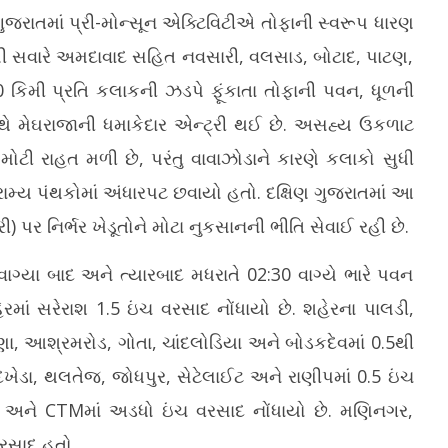
રાતમાં પ્રી-મોન્સૂન એક્ટિવિટીએ તોફાની સ્વરૂપ ધારણ
વહેલી સવારે અમદાવાદ સહિત નવસારી, વલસાડ, બોટાદ, પાટણ,
 કિમી પ્રતિ કલાકની ઝડપે ફૂંકાતા તોફાની પવન, ધૂળની
 મેઘરાજાની ધમાકેદાર એન્ટ્રી થઈ છે. અસહ્ય ઉકળાટ
ોટી રાહત મળી છે, પરંતુ વાવાઝોડાને કારણે કલાકો સુધી
ામ્ય પંથકોમાં અંધારપટ છવાયો હતો. દક્ષિણ ગુજરાતમાં આ
 પર નિર્ભર ખેડૂતોને મોટા નુકસાનની ભીતિ સેવાઈ રહી છે.
વાગ્યા બાદ અને ત્યારબાદ મધરાતે 02:30 વાગ્યે ભારે પવન
રમાં સરેરાશ 1.5 ઇંચ વરસાદ નોંધાયો છે. શહેરના પાલડી,
ા, આશ્રમરોડ, ગોતા, ચાંદલોડિયા અને બોડકદેવમાં 0.5થી
ંદખેડા, થલતેજ, જોધપુર, સેટેલાઈટ અને રાણીપમાં 0.5 ઇંચ
નગર અને CTMમાં અડધો ઇંચ વરસાદ નોંધાયો છે. મણિનગર,
રસાદ હતો.