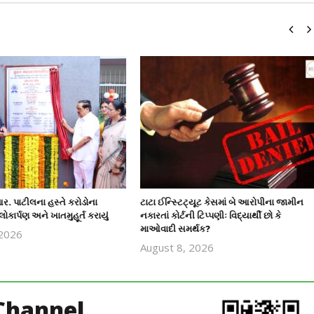
ર. પાટીલના હસ્તે કરોડોના
ટાટા ઈન્સ્ટિટ્યૂટ કેસમાં બે આરોપીના જામીન
લોકાર્પણ અને ખાતમુહૂર્ત કરાયું
નકારતાં કોર્ટની ટિપ્પણીઃ વિદ્યાર્થી છો કે
માઓવાદી સમર્થક?
 2026
revoi
August 8, 2026
revoi
editor
editor
Channel