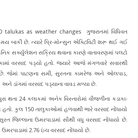
50 talukas as weather changes
ગુજરાતમાં વિધિવત
બાકી છે. ત્યારે પ્રિ-મોન્સુન એક્ટિવિટી શરૂ થઈ ગઈ
ક્લોનિક સર્ક્યુલેશન સક્રિય થવાના કારણે વાતાવરણમાં પલટો
િયા X દ્વારા હવે કમાણી કરવાનું
સુરતમાં સી.આર. પાટીલના હસ્તે કરોડોના
ટા
કામાં વરસાદ પડ્યો હતો. જ્યારે આજે મંગળવારે સવારથી
જાણો શું મોટો ફેરફાર થયો?
વિકાસકામોનું લોકાર્પણ અને ખાતમુહૂર્ત
જા
કરાયું
છો
ો છે. જેમાં પાટણના સમી, સુરતના કામરેજ અને ઓલપાડ,
June
Ju
ે ડાંગમાં વરસાદ પડ્યાના વાવડ મળ્યા છે.
2,
2,
2026
2
પુરા થતા 24 કલાકમાં અનેક વિસ્તારોમાં વીજળીના કડાકા-
યો હતો. કુલ 150 તાલુકાઓમાં હળવાથી ભારે વરસાદ નોંધાયો
 સુરત જિલ્લાના ઉમરપાડામાં સૌથી વધુ વરસાદ નોંધાયો છે.
રે ઉમરપાડામાં 2.76 ઇંચ વરસાદ નોંધાયો છે.