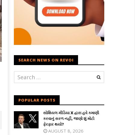
SEARCH NEWS ON REVOI
POPULAR POSTS
સોશિયલ મીડિયા X દ્વારા હવે કમાણી
કરવાનું સરળ નહીં, જાણો શું મોટો
ફેરફાર થયો?
AUGUST 8, 2026