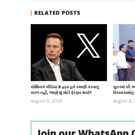
RELATED POSTS
સોશિયલ મીડિયા X દ્વારા હવે કમાણી કરવાનું
સુરતમાં સી.આ
સરળ નહીં, જાણો શું મોટો ફેરફાર થયો?
વિકાસકામોનું 
August 8, 2026
August 8,
revoi
editor
Join our WhatsApp 