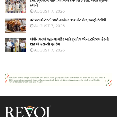
ટેસ્ટ ક્રિકેટમાં સૌથી વધુ મેચો રમનારા 7 દેશો, ભારત ત્રીજા
સ્થાને
AUGUST 7, 2026
ઘરે બનાવો ટેસ્ટી અને મજેદાર અખરોટ કેક, જાણો રેસીપી
AUGUST 7, 2026
ગાંધીનગરમાં મહાત્મા મંદિર ખાતે ટ્રાવેલ એન્ડ ટુરિઝમ ફેરનો
CMએ કરાવ્યો પ્રારંભ
AUGUST 7, 2026