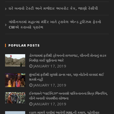
ઘરે બનાવો ટેસ્ટી અને મજેદાર અખરોટ કેક, જાણો રેસીપી
ગાંધીનગરમાં મહાત્મા મંદિર ખાતે ટ્રાવેલ એન્ડ ટુરિઝમ ફેરનો
CMએ કરાવ્યો પ્રારંભ
POPULAR POSTS
ડોકલામમાં ફરીથી ડ્રેગનનો સળવળાટ, ચીનની સેનાનું સડક
નિર્માણ કાર્ય પૂર્ણતાના આરે
JANUARY 17, 2019
મુંબઈમાં ફરીથી ખુલશે ડાન્સ બાર, પણ નોટોનો વરસાદ થઈ
શકશે નહીં
JANUARY 17, 2019
ઈસ્લામને “ચાઈનિઝ” બનાવશે પાકિસ્તાનના મિત્ર જિનપિંગ,
ચીને બનાવી પંચવર્ષીય યોજના
JANUARY 17, 2019
રફાલ મામલે ચર્ચામાં આવેલી HALની કમાલ, પહેલીવાર