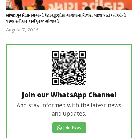
માંજલપુર વિધાનસભાની પેટા ચૂંટણીમાં ભાજપાના વિજય બદલ કાર્યકર્તાઓનો
‘ઋણ સ્વીકાર કાર્યક્રમ’ યોજાયો
August 7, 2026
revoi
editor
Join our WhatsApp Channel
And stay informed with the latest news
and updates.
Join Now