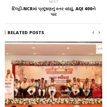
NEXT
દિલ્હી-NCRમાં પ્રદૂષણનું સ્તર વધ્યું, AQI 400ને
પાર
RELATED POSTS