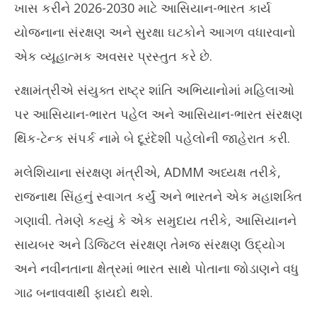
ખાસ કરીને 2026-2030 માટે આસિયાન-ભારત કાર્ય
યોજનાના સંરક્ષણ અને સુરક્ષા ઘટકોને આગળ વધારવાનો
એક વ્યૂહાત્મક અવસર પ્રસ્તુત કરે છે.
રક્ષામંત્રીએ સંયુક્ત રાષ્ટ્ર શાંતિ અભિયાનોમાં મહિલાઓ
પર આસિયાન-ભારત પહેલ અને આસિયાન-ભારત સંરક્ષણ
થિંક-ટેન્ક સંપર્ક નામે બે દૂરંદેશી પહેલોની જાહેરાત કરી.
મલેશિયાના સંરક્ષણ મંત્રીએ, ADMM અધ્યક્ષ તરીકે,
રાજનાથ સિંહનું સ્વાગત કર્યું અને ભારતને એક મહાશક્તિ
ગણાવી. તેમણે કહ્યું કે એક સમુદાય તરીકે, આસિયાનને
સાયબર અને ડિજિટલ સંરક્ષણ તેમજ સંરક્ષણ ઉદ્યોગ
અને નવીનતાના ક્ષેત્રમાં ભારત સાથે પોતાના જોડાણને વધુ
ગાઢ બનાવવાથી ફાયદો થશે.