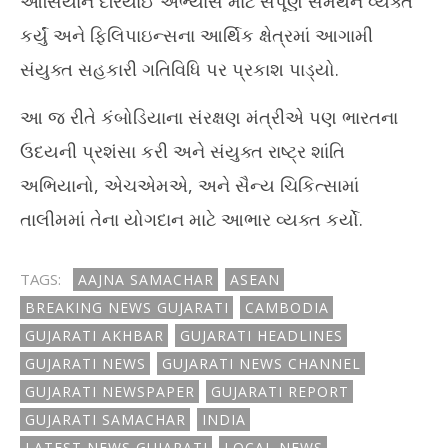
આસિયાન દરિયાઈ અભ્યાસ માટે સંપૂર્ણ સમર્થન વ્યક્ત
કર્યું અને ફિલિપાઇન્સના આર્થિક ક્ષેત્રમાં આગામી
સંયુક્ત સહકારી ગતિવિધિ પર પ્રકાશ પાડ્યો.
આ જ રીતે કંબોડિયાના સંરક્ષણ મંત્રીએ પણ ભારતના
ઉદયની પ્રશંસા કરી અને સંયુક્ત રાષ્ટ્ર શાંતિ
અભિયાનો, એચએમએ, અને સૈન્ય ચિકિત્સામાં
તાલીમમાં તેના યોગદાન માટે આભાર વ્યક્ત કર્યો.
TAGS:
AAJNA SAMACHAR
ASEAN
BREAKING NEWS GUJARATI
CAMBODIA
GUJARATI AKHBAR
GUJARATI HEADLINES
GUJARATI NEWS
GUJARATI NEWS CHANNEL
GUJARATI NEWSPAPER
GUJARATI REPORT
GUJARATI SAMACHAR
INDIA
LATEST NEWS GUJARATI
LOCAL NEWS