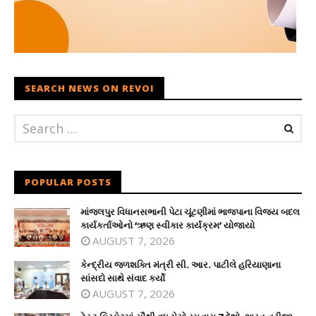
SEARCH NEWS ON REVOI
POPULAR POSTS
માંજલપુર વિધાનસભાની પેટા ચૂંટણીમાં ભાજપાના વિજય બદલ
કાર્યકર્તાઓનો ‘ઋણ સ્વીકાર કાર્યક્રમ’ યોજાયો
AUGUST 7, 2026
કેન્દ્રીય જળશક્તિ મંત્રી સી. આર. પાટીલે હરિયાણાના
સાંસદો સાથે સંવાદ કર્યો
AUGUST 7, 2026