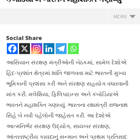
MORE
Social Share
આસિયાન સંરક્ષણ મંત્રીઓની બેઠકમાં, સામેલ દેશોએ
હિંદ-પ્રશાંત ક્ષેત્રમાં શાંતિ જાળવવા માટે ભારતની મુખ્ય
ભૂમિકાની પ્રશંસા કરી અને સંરક્ષણ સહયોગ વધારવાની
માંગ કરી. મલેશિયા, ફિલિપાઇન્સ અને કંબોડિયાએ
ભારતને મહાશક્તિ ગણાવ્યું. ભારતના રક્ષામંત્રી રાજનાથ
NOW VIEWING
સિંહે બે નવી પહેલોની જાહેરાત કરી. આ દેશોએ
આસિયાન: મલેશિયા, ફિલિપાઇન્સ અને કંબોડિયાએ ભારતને મહાશક્તિ
માં
આત્મનિર્ભર સંરક્ષણ ઉદ્યોગ, સાયબર સંરક્ષણ,
ગણાવ્યું
કાર
આંતરરાષ્ટ્રીય કાયદાનું સન્માન અને પ્રથમ પ્રતિસાદ
November
No