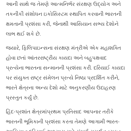
આની સાથે જ તેમણે આત્મનિર્ભર સંરક્ષણ ઉદ્યોગ અને
તકનીકી સંશોધન ઇકોસિસ્ટમ સ્થાપિત કરવાની ભારતની
ક્ષમતાની પ્રશંસા કરી, જેનાથી આસિયાન સભ્ય દેશોને
લાભ થઈ શકે છે.
જ્યારે, ફિલિપાઇન્સના સંરક્ષણ મંત્રીએ એક મહાશક્તિ
હોવા છતાં આંતરરાષ્ટ્રીય કાયદા અને બહુપક્ષવાદ
પ્રત્યેના ભારતના સન્માનની પ્રશંસા કરી. દરિયાઈ કાયદા
પર સંયુક્ત રાષ્ટ્ર સંમેલન પ્રત્યે નિષ્ઠા પ્રદર્શિત કરીને,
ભારતે ક્ષેત્રના અન્ય દેશો માટે અનુકરણીય ઉદાહરણ
પ્રસ્તુત કર્યું છે.
હિંદ-પ્રશાંત ક્ષેત્રમાંપ્રથમ પ્રતિસાદ આપનાર તરીકે
ભારતની ભૂમિકાની પ્રશંસા કરતા તેમણે આગામી ભારત-