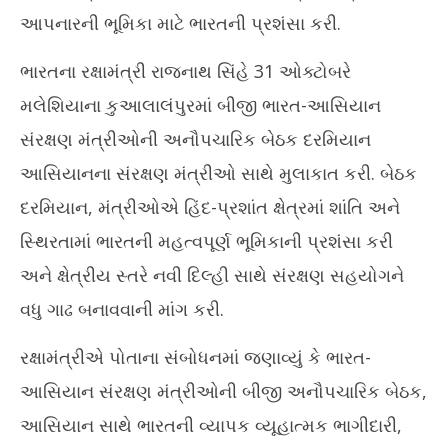
2, 2025
2,
આપનારની ભૂમિકા માટે ભારતની પ્રશંસા કરી.
ભારતના રક્ષામંત્રી રાજનાથ સિંહે 31 ઓક્ટોબરે
મલેશિયાના કુઆલાલંપુરમાં બીજી ભારત-આસિયાન
સંરક્ષણ મંત્રીઓની અનૌપચારિક બેઠક દરમિયાન
આસિયાનના સંરક્ષણ મંત્રીઓ સાથે મુલાકાત કરી. બેઠક
દરમિયાન, મંત્રીઓએ હિંદ-પ્રશાંત ક્ષેત્રમાં શાંતિ અને
સ્થિરતામાં ભારતની મહત્વપૂર્ણ ભૂમિકાની પ્રશંસા કરી
અને ક્ષેત્રીય સ્તરે નવી દિલ્હી સાથે સંરક્ષણ સહયોગને
વધુ ગાઢ બનાવવાની માંગ કરી.
રક્ષામંત્રીએ પોતાના સંબોધનમાં જણાવ્યું કે ભારત-
આસિયાન સંરક્ષણ મંત્રીઓની બીજી અનૌપચારિક બેઠક,
આસિયાન સાથે ભારતની વ્યાપક વ્યૂહાત્મક ભાગીદારી,