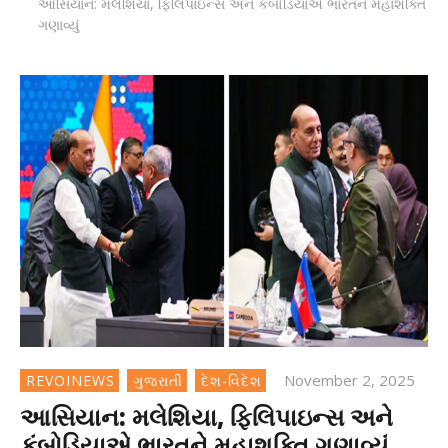
આસિયાન: મલેશિયા, ફિલિપાઇન્સ અને કંબોડિયાએ ભારતને મહાશક્તિ
ગણાવ્યું
November 2, 2025
REVOINEWS
ગુજરાતી
દેશ-વિદેશ
આસિયાન: મલેશિયા, ફિલિપાઇન્સ અને
કંબોડિયાએ ભારતને મહાશક્તિ ગણાવ્યું