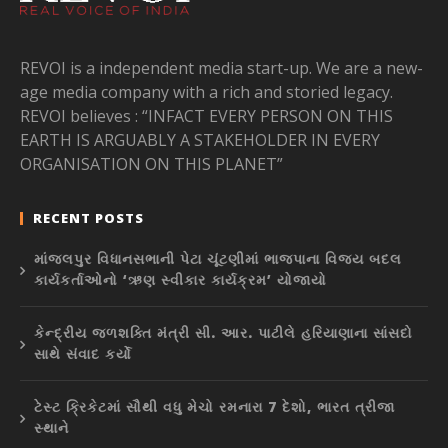
REVOI is a independent media start-up. We are a new-
age media company with a rich and storied legacy.
REVOI believes : “INFACT EVERY PERSON ON THIS
EARTH IS ARGUABLY A STAKEHOLDER IN EVERY
ORGANISATION ON THIS PLANET”
RECENT POSTS
માંજલપુર વિધાનસભાની પેટા ચૂંટણીમાં ભાજપાના વિજય બદલ
કાર્યકર્તાઓનો ‘ઋણ સ્વીકાર કાર્યક્રમ’ યોજાયો
કેન્દ્રીય જળશક્તિ મંત્રી સી. આર. પાટીલે હરિયાણાના સાંસદો
સાથે સંવાદ કર્યો
ટેસ્ટ ક્રિકેટમાં સૌથી વધુ મેચો રમનારા 7 દેશો, ભારત ત્રીજા
સ્થાને