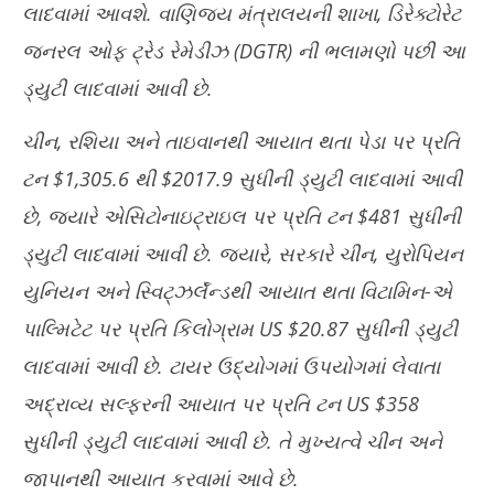
લાદવામાં આવશે. વાણિજ્ય મંત્રાલયની શાખા, ડિરેક્ટોરેટ
જનરલ ઓફ ટ્રેડ રેમેડીઝ (DGTR) ની ભલામણો પછી આ
ડ્યુટી લાદવામાં આવી છે.
ચીન, રશિયા અને તાઇવાનથી આયાત થતા પેડા પર પ્રતિ
ટન $1,305.6 થી $2017.9 સુધીની ડ્યુટી લાદવામાં આવી
છે, જ્યારે એસિટોનાઇટ્રાઇલ પર પ્રતિ ટન $481 સુધીની
ડ્યુટી લાદવામાં આવી છે. જ્યારે, સરકારે ચીન, યુરોપિયન
યુનિયન અને સ્વિટ્ઝર્લૅન્ડથી આયાત થતા વિટામિન-એ
પાલ્મિટેટ પર પ્રતિ કિલોગ્રામ US $20.87 સુધીની ડ્યુટી
લાદવામાં આવી છે. ટાયર ઉદ્યોગમાં ઉપયોગમાં લેવાતા
અદ્રાવ્ય સલ્ફરની આયાત પર પ્રતિ ટન US $358
સુધીની ડ્યુટી લાદવામાં આવી છે. તે મુખ્યત્વે ચીન અને
જાપાનથી આયાત કરવામાં આવે છે.