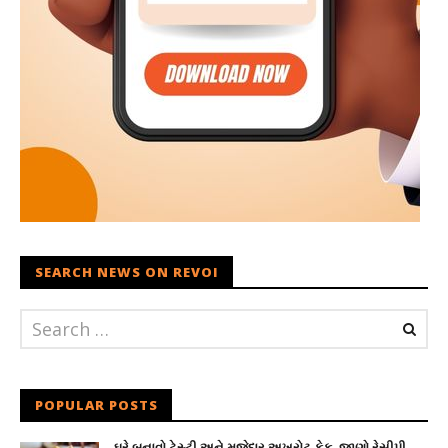
SEARCH NEWS ON REVOI
POPULAR POSTS
ઘરે બનાવો ટેસ્ટી અને મજેદાર અખરોટ કેક, જાણો રેસીપી