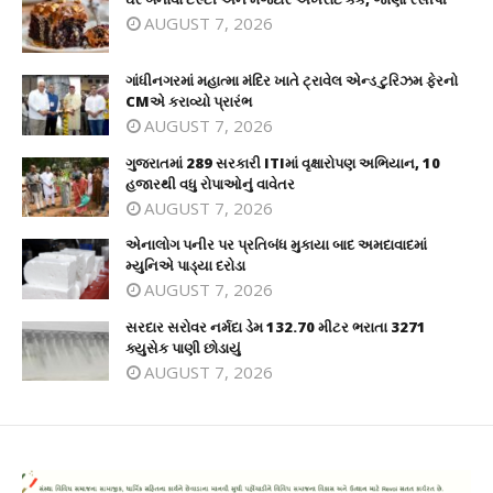
AUGUST 7, 2026
ગાંધીનગરમાં મહાત્મા મંદિર ખાતે ટ્રાવેલ એન્ડ ટુરિઝમ ફેરનો
CMએ કરાવ્યો પ્રારંભ
AUGUST 7, 2026
ગુજરાતમાં 289 સરકારી ITIમાં વૃક્ષારોપણ અભિયાન, 10
હજારથી વધુ રોપાઓનું વાવેતર
AUGUST 7, 2026
એનાલોગ પનીર પર પ્રતિબંધ મુકાયા બાદ અમદાવાદમાં
મ્યુનિએ પાડ્યા દરોડા
AUGUST 7, 2026
સરદાર સરોવર નર્મદા ડેમ 132.70 મીટર ભરાતા 3271
ક્યુસેક પાણી છોડાયું
AUGUST 7, 2026