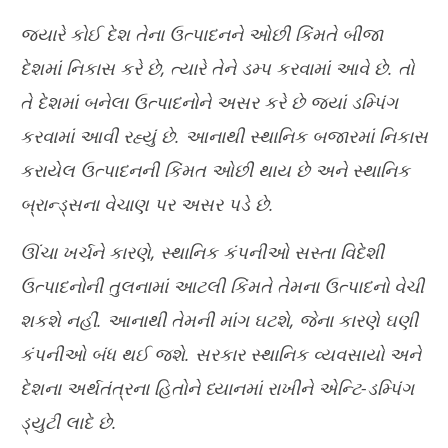
જ્યારે કોઈ દેશ તેના ઉત્પાદનને ઓછી કિંમતે બીજા
દેશમાં નિકાસ કરે છે, ત્યારે તેને ડમ્પ કરવામાં આવે છે. તો
તે દેશમાં બનેલા ઉત્પાદનોને અસર કરે છે જ્યાં ડમ્પિંગ
કરવામાં આવી રહ્યું છે. આનાથી સ્થાનિક બજારમાં નિકાસ
કરાયેલ ઉત્પાદનની કિંમત ઓછી થાય છે અને સ્થાનિક
બ્રાન્ડ્સના વેચાણ પર અસર પડે છે.
ઊંચા ખર્ચને કારણે, સ્થાનિક કંપનીઓ સસ્તા વિદેશી
ઉત્પાદનોની તુલનામાં આટલી કિંમતે તેમના ઉત્પાદનો વેચી
શકશે નહીં. આનાથી તેમની માંગ ઘટશે, જેના કારણે ઘણી
કંપનીઓ બંધ થઈ જશે. સરકાર સ્થાનિક વ્યવસાયો અને
દેશના અર્થતંત્રના હિતોને ધ્યાનમાં રાખીને એન્ટિ-ડમ્પિંગ
ડ્યુટી લાદે છે.