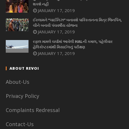
શકશે નહીં
JANUARY 17, 2019
ઈસ્લામને “ચાઈનિઝ” બનાવશે પાકિસ્તાનના મિત્ર જિનપિંગ,
ચીને બનાવી પંચવર્ષીય યોજના
JANUARY 17, 2019
રફાલ મામલે ચર્ચામાં આવેલી HALની કમાલ, પહેલીવાર
હેલિકોપ્ટરમાંથી મિસાઈલનું પરીક્ષણ
JANUARY 17, 2019
ABOUT REVOI
About-Us
Privacy Policy
Complaints Redressal
Contact-Us