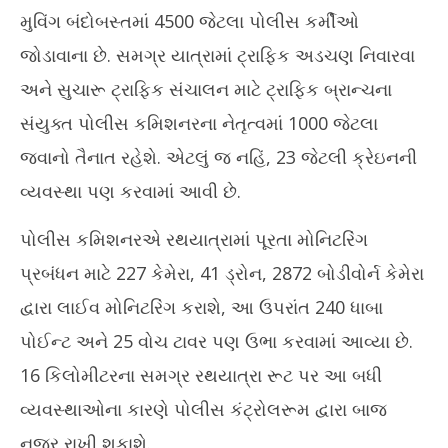
મુવિંગ બંદોબસ્તમાં 4500 જેટલા પોલીસ કર્મીઓ
જોડાવાના છે. સમગ્ર યાત્રામાં ટ્રાફિક અડચણ નિવારવા
અને સુચારૂ ટ્રાફિક સંચાલન માટે ટ્રાફિક બ્રાન્ચના
સંયુક્ત પોલીસ કમિશનરના નેતૃત્વમાં 1000 જેટલા
જવાનો તૈનાત રહેશે. એટલું જ નહિં, 23 જેટલી ક્રેઇનની
વ્યવસ્થા પણ કરવામાં આવી છે.
પોલીસ કમિશનરએ રથયાત્રામાં પૂરતા મોનિટરિંગ
પ્રબંધન માટે 227 કેમેરા, 41 ડ્રોન, 2872 બોડીવોર્ન કેમેરા
દ્વારા લાઈવ મોનિટરિંગ કરાશે, આ ઉપરાંત 240 ધાબા
પોઈન્ટ અને 25 વોચ ટાવર પણ ઉભા કરવામાં આવ્યા છે.
16 કિલોમીટરના સમગ્ર રથયાત્રા રૂટ પર આ બધી
વ્યવસ્થાઓના કારણે પોલીસ કંટ્રોલરૂમ દ્વારા બાજ
નજર રાખી શકાશે.