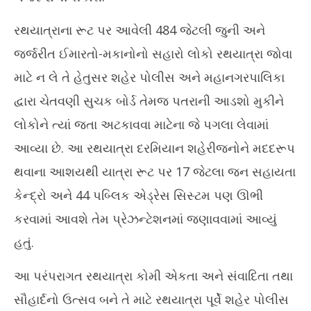
રથયાત્રાના રૂટ પર આવેલી 484 જેટલી જુની અને
જર્જરીત ઈમારતો-મકાનોનો સહારો લોકો રથયાત્રા જોવા
માટે ન લે તે હેતુસર શહેર પોલીસ અને મહાનગરપાલિકા
દ્વારા ચેતવણી સુચક બોર્ડ તેમજ પતરાની આડશો મુકીને
લોકોને ત્યાં જતા અટકાવવા માટેના જે પગલા લેવામાં
આવ્યા છે. આ રથયાત્રા દરમિયાન શહેરીજનોને મદદરૂપ
થવાના આશયથી યાત્રા રૂટ પર 17 જેટલા જન સહાયતા
કેન્દ્રો અને 44 પબ્લિક એડ્રેસ સિસ્ટમ પણ ઊભી
કરવામાં આવશે તેમ પ્રેઝન્ટેશનમાં જણાવવામાં આવ્યું
હતું.
આ પરંપરાગત રથયાત્રા કોમી એકતા અને સંવાદિતા તથા
સૌહાર્દનો ઉત્સવ બને તે માટે રથયાત્રા પૂર્વે શહેર પોલીસ