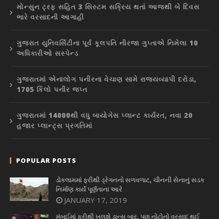
મોન્સુન ટ્રફ સહિત 3 સિસ્ટમ સક્રિય થતાં આજથી બે દિવસ
ભારે વરસાદની આગાહી
ગુજરાત યુનિવર્સિટીના પૂર્વ કૂલપતિ નીરજા ગુપ્તાએ નિમેલા 10
અધિકારીઓ સસ્પેન્ડ
ગુજરાતમાં એનાલોગ પનીરના વેચાણ સામે રાજ્યવ્યાપી દરોડા,
1705 કિલો પનીર જપ્ત
ગુજરાતમાં 14000થી વધુ બાયોગેસ પ્લાન્ટ કાર્યરત, નવા 20
હજાર પ્લાન્ટ્સ પ્રગતિમાં
POPULAR POSTS
ડોકલામમાં ફરીથી ડ્રેગનનો સળવળાટ, ચીનની સેનાનું સડક
નિર્માણ કાર્ય પૂર્ણતાના આરે
JANUARY 17, 2019
મુંબઈમાં ફરીથી ખુલશે ડાન્સ બાર, પણ નોટોનો વરસાદ થઈ