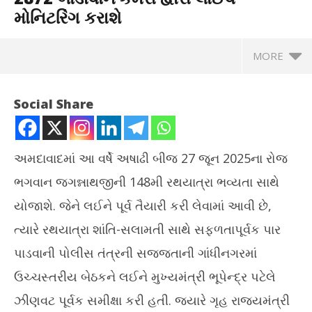
મોનિટરિંગ કરાશે
MORE
Social Share
અમદાવાદમાં આ વર્ષે અષાઢી બીજ 27 જૂન 2025ના રોજ
ભગવાન જગન્નાથજીની 148મી રથયાત્રા ભવ્યતા સાથે
યોજાશે. જેને લઈને પૂર્વ તૈયારી કરી લેવામાં આવી છે,
ત્યારે રથયાત્રા શાંતિ-સલામતી સાથે સફળતાપૂર્વક પાર
પાડવાની પોલીસ તંત્રની સજ્જતાની ગાંધીનગરમાં
NOW VIEWING
વિદ
ઉચ્ચસ્તરીય બેઠકને લઈને મુખ્યમંત્રી ભૂપેન્દ્ર પટેલે
HC
રથયાત્રાઃ પોલીસ 227 કેમેરા, 41 ડ્રોન, 2872 બોડીવોર્ન કેમેરા દ્વારા
ઝીણવટ પૂર્વક સમીક્ષા કરી હતી. જ્યારે ગૃહ રાજ્યમંત્રી
Ju
લાઈવ મોનિટરિંગ કરાશે