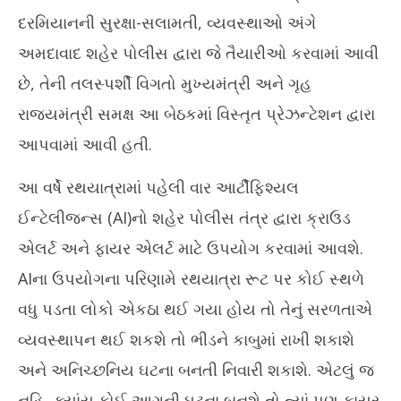
દરમિયાનની સુરક્ષા-સલામતી, વ્યવસ્થાઓ અંગે
અમદાવાદ શહેર પોલીસ દ્વારા જે તૈયારીઓ કરવામાં આવી
છે, તેની તલસ્પર્શી વિગતો મુખ્યમંત્રી અને ગૃહ
રાજ્યમંત્રી સમક્ષ આ બેઠકમાં વિસ્તૃત પ્રેઝન્ટેશન દ્વારા
આપવામાં આવી હતી.
આ વર્ષે રથયાત્રામાં પહેલી વાર આર્ટીફિશ્યલ
ઈન્ટેલીજન્સ (AI)નો શહેર પોલીસ તંત્ર દ્વારા ક્રાઉડ
એલર્ટ અને ફાયર એલર્ટ માટે ઉપયોગ કરવામાં આવશે.
AIના ઉપયોગના પરિણામે રથયાત્રા રૂટ પર કોઈ સ્થળે
વધુ પડતા લોકો એકઠા થઈ ગયા હોય તો તેનું સરળતાએ
વ્યવસ્થાપન થઈ શકશે તો ભીડને કાબુમાં રાખી શકાશે
અને અનિચ્છનિય ઘટના બનતી નિવારી શકાશે. એટલું જ
નહિ, ક્યાંય કોઈ આગની ઘટના બનશે તો ત્યાં પણ ફાયર