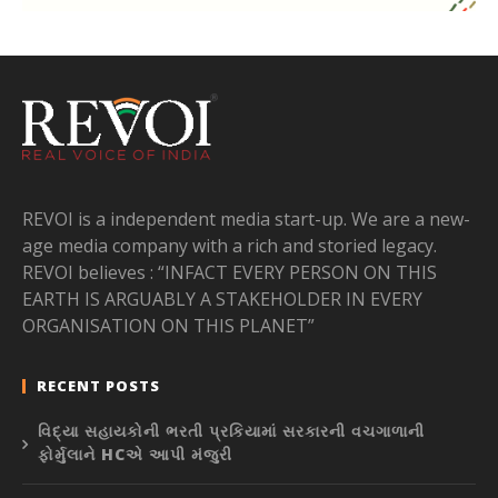
REVOI is a independent media start-up. We are a new-
age media company with a rich and storied legacy.
REVOI believes : “INFACT EVERY PERSON ON THIS
EARTH IS ARGUABLY A STAKEHOLDER IN EVERY
ORGANISATION ON THIS PLANET”
RECENT POSTS
વિદ્યા સહાયકોની ભરતી પ્રકિયામાં સરકારની વચગાળાની
ફોર્મુલાને HCએ આપી મંજુરી