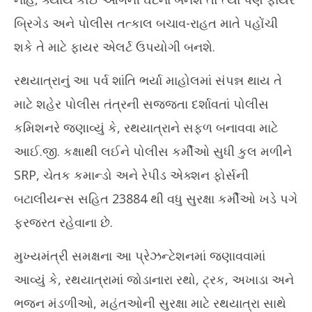
બ્રિગેડ અને પોલીસ તત્કાલ બચાવ-રાહત માતે પહોંચી
શકે તે માટે ફાયર એલર્ટ ઉપયોગી બનશે.
રથયાત્રાનું આ પર્વ શાંતિ ભર્યા માહોલમાં સંપન્ન થાય તે
માટે શહેર પોલીસ તંત્રની સજ્જતા દર્શાવતાં પોલીસ
કમિશનરે જણાવ્યું કે, રથયાત્રાને સફળ બનાવવા માટે
આઈ.જી. કક્ષાથી લઈને પોલીસ કર્મીઓ સુધી કુલ મળીને
SRP, ચેતક કમાન્ડો અને રેપીડ એક્શન ફોર્સની
બટાલીયન્સ સહિત 23884 થી વધુ સુરક્ષા કર્મીઓ ખડે પગે
ફરજરત રહેવાના છે.
મુખ્યમંત્રી સમક્ષના આ પ્રેઝન્ટેશનમાં જણાવવામાં
આવ્યું કે, રથયાત્રામાં જોડાનારા રથો, ટ્રક, અખાડા અને
ભજન મંડળીઓ, મહંતઓની સુરક્ષા માટે રથયાત્રા સાથે