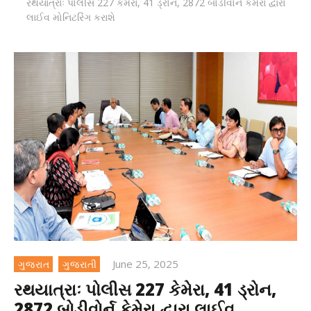
રથયાત્રાઃ પોલીસ 227 કેમેરા, 41 ડ્રોન, 2872 બોડીવોર્ન કેમેરા દ્વારા
લાઈવ મોનિટરિંગ કરાશે
June 25, 2025
ગુજરાત
ગુજરાતી
રથયાત્રાઃ પોલીસ 227 કેમેરા, 41 ડ્રોન,
2872 બોડીવોર્ન કેમેરા દ્વારા લાઈવ