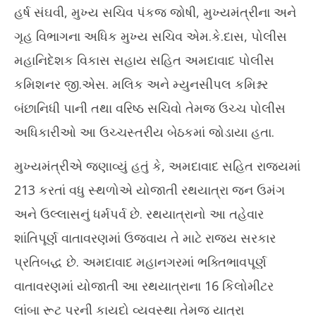
25
હર્ષ સંઘવી, મુખ્ય સચિવ પંકજ જોષી, મુખ્યમંત્રીના અને
June
20
25,
ગૃહ વિભાગના અધિક મુખ્ય સચિવ એમ.કે.દાસ, પોલીસ
2025
મહાનિદેશક વિકાસ સહાય સહિત અમદાવાદ પોલીસ
કમિશનર જી.એસ. મલિક અને મ્યુનસીપલ કમિશ્નર
બંછાનિધી પાની તથા વરિષ્ઠ સચિવો તેમજ ઉચ્ચ પોલીસ
અધિકારીઓ આ ઉચ્ચસ્તરીય બેઠકમાં જોડાયા હતા.
મુખ્યમંત્રીએ જણાવ્યું હતું કે, અમદાવાદ સહિત રાજ્યમાં
213 કરતાં વધુ સ્થળોએ યોજાતી રથયાત્રા જન ઉમંગ
અને ઉલ્લાસનું ધર્મપર્વ છે. રથયાત્રાનો આ તહેવાર
શાંતિપૂર્ણ વાતાવરણમાં ઉજવાય તે માટે રાજ્ય સરકાર
પ્રતિબદ્ધ છે. અમદાવાદ મહાનગરમાં ભક્તિભાવપૂર્ણ
વાતાવરણમાં યોજાતી આ રથયાત્રાના 16 કિલોમીટર
લાંબા રૂટ પરની કાયદો વ્યવસ્થા તેમજ યાત્રા