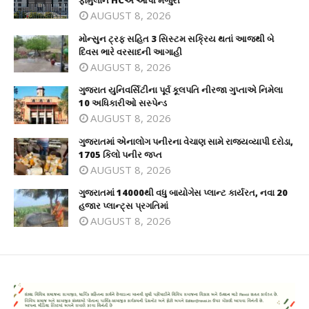
ફોર્મુલાને HCએ આપી મંજુરી
AUGUST 8, 2026
મોન્સુન ટ્રફ સહિત 3 સિસ્ટમ સક્રિય થતાં આજથી બે
દિવસ ભારે વરસાદની આગાહી
AUGUST 8, 2026
ગુજરાત યુનિવર્સિટીના પૂર્વ કૂલપતિ નીરજા ગુપ્તાએ નિમેલા
10 અધિકારીઓ સસ્પેન્ડ
AUGUST 8, 2026
ગુજરાતમાં એનાલોગ પનીરના વેચાણ સામે રાજ્યવ્યાપી દરોડા,
1705 કિલો પનીર જપ્ત
AUGUST 8, 2026
ગુજરાતમાં 14000થી વધુ બાયોગેસ પ્લાન્ટ કાર્યરત, નવા 20
હજાર પ્લાન્ટ્સ પ્રગતિમાં
AUGUST 8, 2026