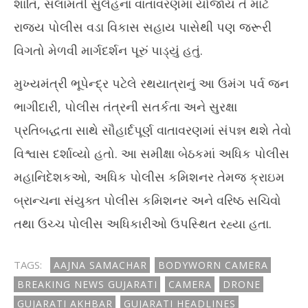
શાંતિ, સલામતી સુલેહના વાતાવરણમાં યોજાય તે માટે
રાજ્ય પોલીસ વડા વિકાસ સહાય પાસેથી પણ જરૂરી
વિગતો મેળવી માર્ગદર્શન પૂરું પાડ્યું હતું.
મુખ્યમંત્રી ભૂપેન્દ્ર પટેલે રથયાત્રાનું આ ઉમંગ પર્વ જન
ભાગીદારી, પોલીસ તંત્રની સતર્કતા અને સુરક્ષા
પ્રતિબદ્ધતા સાથે સૌહાર્દપૂર્ણ વાતાવરણમાં સંપન્ન થશે તેવો
વિશ્વાસ દર્શાવ્યો હતો. આ સમીક્ષા બેઠકમાં અધિક પોલીસ
મહાનિદેશકઓ, અધિક પોલીસ કમિશનર તેમજ ક્રાઇમ
બ્રાન્‍ચના સંયુક્ત પોલીસ કમિશનર અને વરિષ્ઠ સચિવો
તથા ઉચ્ચ પોલીસ અધિકારીઓ ઉપસ્થિત રહ્યા હતા.
TAGS:
AAJNA SAMACHAR
BODYWORN CAMERA
BREAKING NEWS GUJARATI
CAMERA
DRONE
GUJARATI AKHBAR
GUJARATI HEADLINES