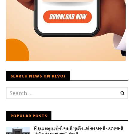
SEARCH NEWS ON REVOI
POPULAR POSTS
વિદ્યા સહાયકોની ભરતી પ્રકિયામાં સરકારની વચગાળાની