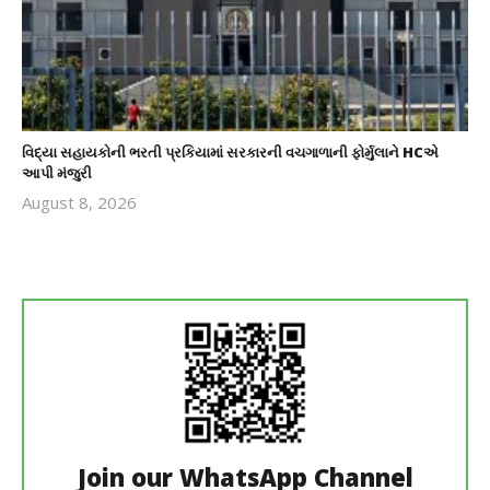
વિદ્યા સહાયકોની ભરતી પ્રકિયામાં સરકારની વચગાળાની ફોર્મુલાને HCએ
આપી મંજુરી
August 8, 2026
revoi
editor
Join our WhatsApp Channel