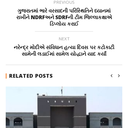
PREVIOUS
ગુજરાતમાં ભારે વરસાદની પરિસ્થિતિને ધ્યાનમાં
રાખીને NDRFઅને SDRFની ટીમ જિલ્લાકક્ષાએ
ડિપ્લોય કરાઈ
NEXT
નરેન્દ્ર મોદીએ સંવિધાન હત્યા દિવસ પર કટોકાટી
સામેની લડાઈમાં સામેલ યોદ્ધાને યાદ કર્યાં
RELATED POSTS