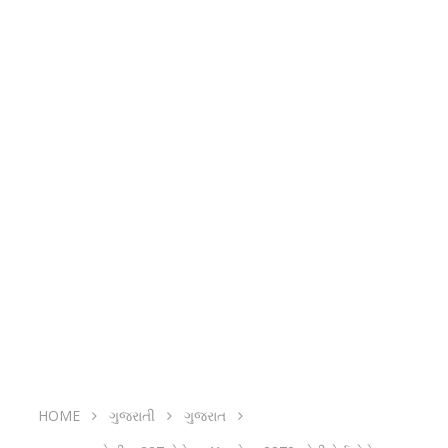
HOME
ગુજરાતી
ગુજરાત