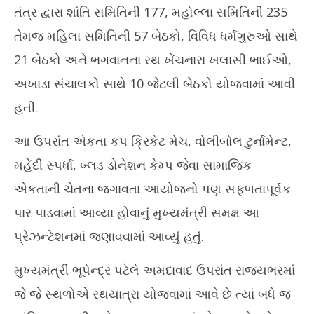
તંત્ર દ્વારા શાંતિ સમિતિની 177, મહોલ્લા સમિતિની 235
તેમજ મહિલા સમિતિની 57 બેઠકો, વિવિધ ધર્મગુરુઓ સાથે
21 બેઠકો અને ભગવાનના રથ ખેંચનારા ખલાસી ભાઈઓ,
અખાડા સંચાલકો સાથે 10 જેટલી બેઠકો યોજવામાં આવી
હતી.
આ ઉપરાંત એકતા કપ ક્રિકેટ મેચ, વોલીબોલ ટુર્નામેન્ટ,
મહેંદી સ્પર્ધા, બ્લડ ડોનેશન કેમ્પ જેવા સામાજિક
એકતાની ચેતના જગાવતા આયોજનો પણ સફળતાપૂર્વક
પાર પાડવામાં આવ્યા હોવાનું મુખ્યમંત્રી સમક્ષ આ
પ્રેઝન્ટેશનમાં જણાવવામાં આવ્યું હતું.
મુખ્યમંત્રી ભૂપેન્દ્ર પટેલે અમદાવાદ ઉપરાંત રાજ્યભરમાં
જે જે સ્થળોએ રથયાત્રા યોજવામાં આવે છે ત્યાં બધે જ