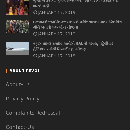
મુંબઈમાં ફરીથી ખુલશે ડાન્સ બાર, પણ નોટોનો વરસાદ થઈ
શકશે નહીં
JANUARY 17, 2019
ઈસ્લામને “ચાઈનિઝ” બનાવશે પાકિસ્તાનના મિત્ર જિનપિંગ,
ચીને બનાવી પંચવર્ષીય યોજના
JANUARY 17, 2019
રફાલ મામલે ચર્ચામાં આવેલી HALની કમાલ, પહેલીવાર
હેલિકોપ્ટરમાંથી મિસાઈલનું પરીક્ષણ
JANUARY 17, 2019
ABOUT REVOI
About-Us
Privacy Policy
Complaints Redressal
Contact-Us