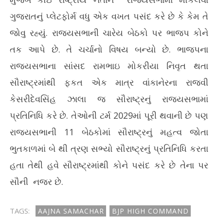
ગુજરાતનું પ્લેટફોર્મ વધુ એક વખત પસંદ કરે છે કે કેમ તે
જોવુ રહ્યું. રાજ્યસભાની ચારેય બેઠકો પર ભાજપ કોને
તક આપે છે. તે ચર્ચાનો વિષય બન્યો છે. ભાજપના
રાજ્યસભાના સાંસદ રામભાઇ મોકરીયા નિવૃત થતા
સૌરાષ્ટ્રમાંથી ફકત એક માત્ર વાંકાનેરના રાજવી
કેસરીદેવસિંહ ઝાલા જ સૌરાષ્ટ્રનું રાજયસભામાં
પ્રતિનિધિ કરે છે. તેઓની ટર્મ 2029માં પૂરી થવાની છે પણ
રાજયસભાની 11 બેઠકોમાં સૌરાષ્ટ્રનું મહત્વ જોતા
ભુતકાળમાં બે થી ત્રણ સભ્યો સૌરાષ્ટ્રનું પ્રતિનિધિ કરતા
હતા તેથી હવે સૌરાષ્ટ્રમાંથી કોને પસંદ કરે છે તેના પર
સૌની નજર છે.
TAGS:
AAJNA SAMACHAR
BJP HIGH COMMAND