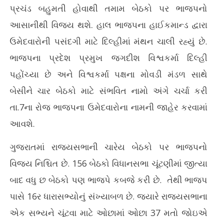
Ju
પ્રચંડ બહુમતી હોવાથી તમામ બેઠકો પર ભાજપનો
June
2,
2,
20
આસાનીથી વિજય થશે. હાલ ભાજપના હાઈકમાન્ડ દ્વારા
2026
ઉમેદવારોની પસંદગી માટે દિલ્હીમાં મંથન ચાલી રહ્યું છે.
ભાજપના પ્રદેશ પ્રમુખ જગદીશ વિશ્વકર્મા દિલ્હી
પહોંચ્યા છે અને વિશ્વકર્મા પક્ષના મોવડી મંડળ સાથે
બેસીને ચાર બેઠકો માટે સંભવિત નામો અંગે ચર્ચા કરી
તા.7ના રોજ ભાજપના ઉમેદવારોના નામની જાહેર કરવામાં
આવશે.
ગુજરાતમાં રાજ્યસભાની ચારેય બેઠકો પર ભાજપનો
વિજય નિશ્ચિત છે. 156 બેઠકો વિધાનસભા ચૂંટણીમાં જીત્યા
બાદ વધુ છ બેઠકો પણ ભાજપે કબજે કરી છે. તેથી ભાજપ
પાસે 16ર ધારાસભ્યોનું સંખ્યાબળ છે. જયારે રાજયસભાના
એક સભ્યને ચૂંટવા માટે ઓછામાં ઓછા 37 મતો જોઇએ