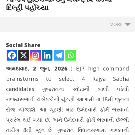
દિલ્હી પહોંચ્યા
MORE
Social Share
અમદાવાદ, 2 જુન, 2026
:
BJP high command
brainstorms to select 4 Rajya Sabha
candidates
ગુજરાતના ક્વોટાની ખાલી પડેલી
રાજ્યસભાની 4 બેઠકોની ચૂંટણી આગામી તા.18મી જુનના
રોજ યોજાશે. આ ચૂંટણી માટે ઉમેદવારી ફોર્મ ભરવાનો
NOW VIEWING
પ્રારંભ થઈ ગયો છે. અને ઉમેદવારી ફોર્મ ભરવાની છેલ્લી
રાજ્યસભાના 4 ઉમેદવારો પસંદ કરવા ભાજપ હાઈકમાન્ડનું મંથન,
કોબ
તારીખ 8મી જુન છે. ગુજરાત વિધાનસભામાં ભાજપની
વિશ્વકર્મા દિલ્હી પહોંચ્યા