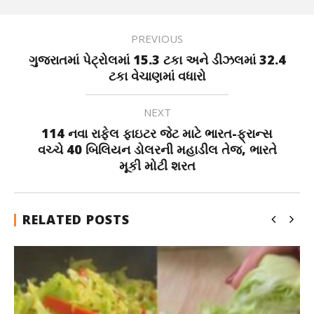
PREVIOUS
ગુજરાતમાં પેટ્રોલમાં 15.3 ટકા અને ડીઝલમાં 32.4
ટકા વેચાણમાં વધારો
NEXT
114 નવા રાફેલ ફાઇટર જેટ માટે ભારત-ફ્રાન્સ
વચ્ચે 40 બિલિયન ડોલરની મહાડીલ તેજ, ભારતે
મૂકી મોટી શરત
RELATED POSTS