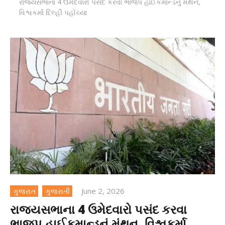
રાજ્યસભાના 4 ઉમેદવારો પસંદ કરવા ભાજપ હાઈકમાન્ડનું મંથન,
વિશ્વકર્મા દિલ્હી પહોંચ્યા
June 2, 2026
ગુજરાત
ગુજરાતી
રાજ્યસભાના 4 ઉમેદવારો પસંદ કરવા
ભાજપ હાઈકમાન્ડનું મંથન, વિશ્વકર્મા