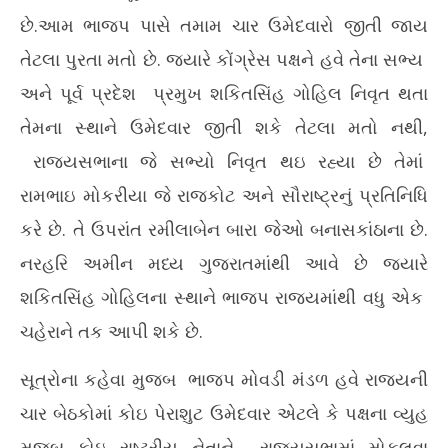
છે.આમ ભાજપ પાસે તમામ ચાર ઉમેદવારો જીતી જાય
તેટલા પુરતા મતો છે. જયારે કોંગ્રેસ પક્ષને હવે તેના સભ્ય
અને પૂર્વ પ્રદેશ પ્રમુખ શકિતસિંહ ગોહિલ નિવૃત થતા
તેમના સ્થાને ઉમેદવાર જીતી શકે તેટલા મતો નથી,
રાજ્યસભાના જે સભ્યો નિવૃત થઇ રહ્યા છે તેમાં
રામભાઇ મોકરીયા જે રાજકોટ અને સૌરાષ્ટ્રનું પ્રતિનિધિ
કરે છે. તે ઉપરાંત રમીલાબેન બારા જેઓ બનાસકાંઠાના છે.
નરહરિ અમીન મધ્ય ગુજરાતમાંથી આવે છે જયારે
શકિતસિંહ ગોહિલના સ્થાને ભાજપ રાજયમાંથી વધુ એક
ચહેરાને તક આપી શકે છે.
સૂત્રોના કહેવા મુજબ ભાજપ મોવડી મંડળ હવે રાજયની
ચાર બેઠકોમાં કોઇ પેરાશુટ ઉમેદવાર એટલે કે પક્ષના વ્યુહ
મુજબ કોઇ રાષ્ટ્રીય નેતાને રાજયસભામાં મોકલવા