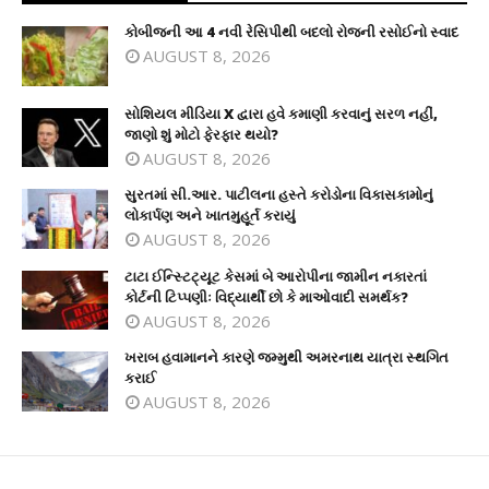
કોબીજની આ 4 નવી રેસિપીથી બદલો રોજની રસોઈનો સ્વાદ
AUGUST 8, 2026
સોશિયલ મીડિયા X દ્વારા હવે કમાણી કરવાનું સરળ નહીં,
જાણો શું મોટો ફેરફાર થયો?
AUGUST 8, 2026
સુરતમાં સી.આર. પાટીલના હસ્તે કરોડોના વિકાસકામોનું
લોકાર્પણ અને ખાતમુહૂર્ત કરાયું
AUGUST 8, 2026
ટાટા ઈન્સ્ટિટ્યૂટ કેસમાં બે આરોપીના જામીન નકારતાં
કોર્ટની ટિપ્પણીઃ વિદ્યાર્થી છો કે માઓવાદી સમર્થક?
AUGUST 8, 2026
ખરાબ હવામાનને કારણે જમ્મુથી અમરનાથ યાત્રા સ્થગિત
કરાઈ
AUGUST 8, 2026