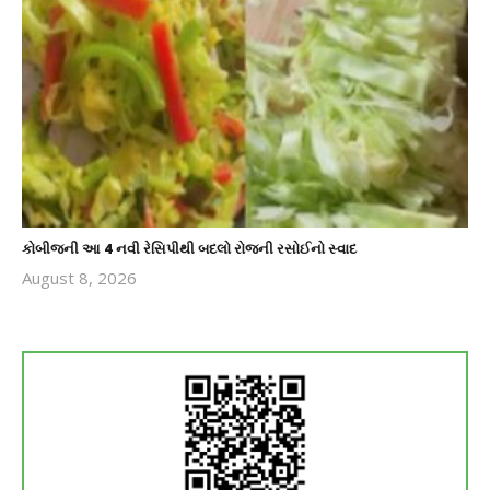
કોબીજની આ 4 નવી રેસિપીથી બદલો રોજની રસોઈનો સ્વાદ
August 8, 2026
revoi
editor