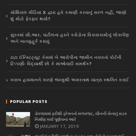
સોશિયલ મીડિયા X દ્વારા હવે કમાણી કરવાનું સરળ નહીં, જાણો
શું મોટો ફેરફાર થયો?
સુરતમાં સી.આર. પાટીલના હસ્તે કરોડોના વિકાસકામોનું લોકાર્પણ
અને ખાતમુહૂર્ત કરાયું
ટાટા ઈન્સ્ટિટ્યૂટ કેસમાં બે આરોપીના જામીન નકારતાં કોર્ટની
ટિપ્પણીઃ વિદ્યાર્થી છો કે માઓવાદી સમર્થક?
ખરાબ હવામાનને કારણે જમ્મુથી અમરનાથ યાત્રા સ્થગિત કરાઈ
POPULAR POSTS
ડોકલામમાં ફરીથી ડ્રેગનનો સળવળાટ, ચીનની સેનાનું સડક
નિર્માણ કાર્ય પૂર્ણતાના આરે
JANUARY 17, 2019