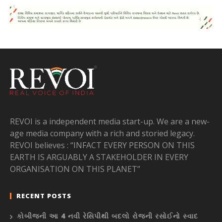
REVOI is a independent media start-up. We are a new-
age media company with a rich and storied legacy.
REVOI believes : “INFACT EVERY PERSON ON THIS
EARTH IS ARGUABLY A STAKEHOLDER IN EVERY
ORGANISATION ON THIS PLANET”
RECENT POSTS
કોબીજની આ 4 નવી રેસિપીથી બદલો રોજની રસોઈનો સ્વાદ