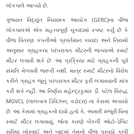
લોકપાલે આપ્યો છે.
ગુજરાત વિદ્યુત નિયામક આયોગ (GERC)ના વીજ
લોકપાલએ એક મહત્ત્વપૂર્ણ ચુકાદામાં સ્પષ્ટ કર્યું છે કે
વીજ વિતરણ કંપનીઓ પ્રવર્તમાન કાયદા અને નિયમો
અનુસાર ગ્રાહકના પરંપરાગત મીટરની જગ્યાએ સ્માર્ટ
મીટર લગાવી શકે છે. આ પ્રક્રિયા માટે ગ્રાહકની પૂર્વ
સંમતિ મેળવવી જરૂરી નથી. માત્ર સ્માર્ટ મીટરનો વિરોધ
કરીને ગ્રાહક જૂનું પરંપરાગત મીટર ફરી લગાવવાની માંગ
કરી શકે નહીં. આ નિર્ણય મહેન્દ્રકુમાર ડી. પટેલ વિરુદ્ધ
MGVCL (લાલબાગ ડિવિઝન, વડોદરા) ના કેસમાં અપાયો
છે. આ કેસમાં ગ્રાહકનો દાવો હતો કે, અમારી મંજૂરી વિના
સ્માર્ટ મીટર લગાવાયું, જેના કારણે બેંકની ઓટો-ડેબિટ
સુવિધા ખોરવાઈ અને બાદમાં તેમનો વીજ પુરવઠો કાપી