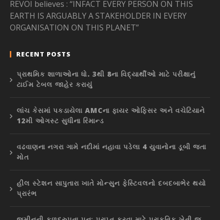
REVOI believes : “INFACT EVERY PERSON ON THIS
EARTH IS ARGUABLY A STAKEHOLDER IN EVERY
ORGANISATION ON THIS PLANET”
RECENT POSTS
પ્રાથમિક શાળાઓના ધો. 3થી 8ના વિદ્યાર્થીઓ માટે પરીક્ષાનું
ટાઈમ ટેબલ જાહેર કરાયું
લાંચ કેસમાં પકડાયેલા AMCના ફાયર ઓફિસર અને વચેટિયાને
12મી ઓગસ્ટ સુધીના રિમાન્ડ
વઢવાણના નગરા ગામે નદીમાં નહાવા પડેલા 4 યુવાનોના ડૂબી જતા
મોત
હીલ સ્ટેશન સાપુતારા ખાતે મોન્સુન ફેસ્ટિવલનો દબદબાભેર થયો
પ્રારંભ
જમીનની ફળદ્રુપતા પુનઃ પ્રાપ્ત કરવા માટે પ્રાકૃતિક ખેતી જ