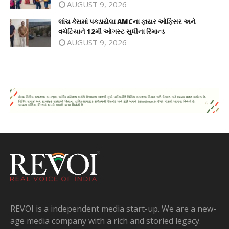
AUGUST 9, 2026
લાંચ કેસમાં પકડાયેલા AMCના ફાયર ઓફિસર અને
વચેટિયાને 12મી ઓગસ્ટ સુધીના રિમાન્ડ
AUGUST 9, 2026
REVOI is a independent media start-up. We are a new-
age media company with a rich and storied legacy.