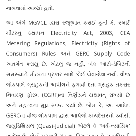
નાખવામાં આવ્યો હતો.
આ અંગે MGVCL દ્વારા રજૂઆત કરાઈ હતી કે, સ્માર્ટ
મીટરનું સ્થાપન Electricity Act, 2003, CEA
Metering Regulations, Electricity (Rights of
Consumers) Rules અને GERC Supply Code
અંતર્ગત કરાયું છે. એટલું જ નહીં, બેંક ઓટો-ડેબિટની
સમસ્યાને મીટરના પ્રકાર સાથે કોઈ લેવા-દેવા નથી. વીજ
લોકપાલે ગ્રાહકની અપીલને ફગાવી દેતા ગ્રાહક તકરાર
નિવારણ ફોરમ (CGRF)ના નિર્ણયને યથાવત્ રાખ્યો છે
અને મહત્ત્વના મુદ્દા સ્પષ્ટ કર્યા છે. જેમ કે, આ આદેશ
GERCના વીજ લોકપાલ દ્વારા આપેલો કાયદેસરનો ક્વૉસી
જ્યુડિશિયલ (Quasi-Judicial) એટલે કે ‘અર્ધ-ન્યાયિક’