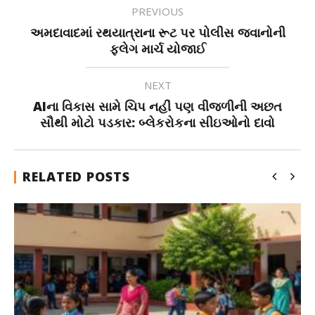
PREVIOUS
અમદાવાદમાં રથયાત્રાના રૂટ પર પોલીસ જવાનોની
ફ્લેગ માર્ચ યોજાઈ
NEXT
AIના વિકાસ સામે ચિપ નહીં પણ વીજળીની અછત
સૌથી મોટો પડકાર: બ્લેકરોકના સીઇઓનો દાવો
RELATED POSTS