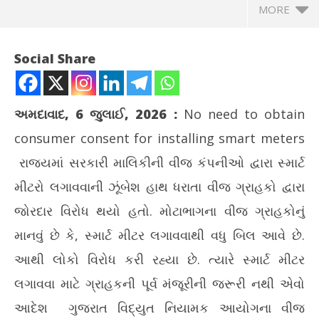
MORE
Social Share
અમદાવાદ, 6 જુલાઈ, 2026
:
No need to obtain
consumer consent for installing smart meters
રાજ્યમાં સરકારી માલિકીની વીજ કંપનીઓ દ્વારા સ્માર્ટ
મીટરો લગાવવાની ઝૂંબેશ હાથ ધરાતા વીજ ગ્રાહકો દ્વારા
જોરદાર વિરોધ થયો હતો. મોટાભાગના વીજ ગ્રાહકોનું
NOW VIEWING
માનવું છે કે, સ્માર્ટ મીટર લગાવવાથી વધુ બિલ આવે છે.
સ્માર્ટ મીટર લગાવવા માટે ગ્રાહકની મંજુરી લેવાની કોઈ જરૂર નથીઃ
પ્ર
આથી લોકો વિરોધ કરી રહ્યા છે. ત્યારે સ્માર્ટ મીટર
વીજ લોકપાલ
ટેબ
લગાવવા માટે ગ્રાહકની પૂર્વ મંજૂરીની જરૂરી નથી એવો
July
Jul
6,
6,
આદેશ ગુજરાત વિદ્યુત નિયામક આયોગના વીજ
2026
20