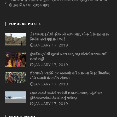
ઉત્તમ વિકલ્પઃ રાજ્યપાલ
POPULAR POSTS
ડોકલામમાં ફરીથી ડ્રેગનનો સળવળાટ, ચીનની સેનાનું સડક
નિર્માણ કાર્ય પૂર્ણતાના આરે
JANUARY 17, 2019
મુંબઈમાં ફરીથી ખુલશે ડાન્સ બાર, પણ નોટોનો વરસાદ થઈ
શકશે નહીં
JANUARY 17, 2019
ઈસ્લામને “ચાઈનિઝ” બનાવશે પાકિસ્તાનના મિત્ર જિનપિંગ,
ચીને બનાવી પંચવર્ષીય યોજના
JANUARY 17, 2019
રફાલ મામલે ચર્ચામાં આવેલી HALની કમાલ, પહેલીવાર
હેલિકોપ્ટરમાંથી મિસાઈલનું પરીક્ષણ
JANUARY 17, 2019