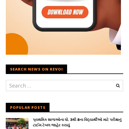
SEARCH NEWS ON REVOI
POPULAR POSTS
પ્રાથમિક શાળાઓના ધો. 3થી 8ના વિદ્યાર્થીઓ માટે પરીક્ષાનું
ટાઈમ ટેબલ જાહેર કરાયું