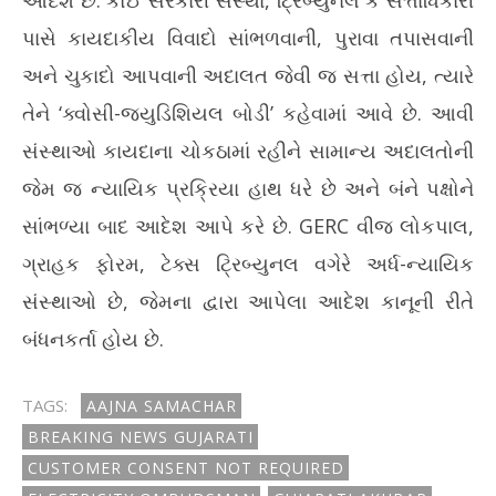
આદેશ છે. કોઈ સરકારી સંસ્થા, ટ્રિબ્યુનલ કે સત્તાધિકારી
પાસે કાયદાકીય વિવાદો સાંભળવાની, પુરાવા તપાસવાની
અને ચુકાદો આપવાની અદાલત જેવી જ સત્તા હોય, ત્યારે
તેને ‘ક્વોસી-જ્યુડિશિયલ બોડી’ કહેવામાં આવે છે. આવી
સંસ્થાઓ કાયદાના ચોકઠામાં રહીને સામાન્ય અદાલતોની
જેમ જ ન્યાયિક પ્રક્રિયા હાથ ધરે છે અને બંને પક્ષોને
સાંભળ્યા બાદ આદેશ આપે કરે છે. GERC વીજ લોકપાલ,
ગ્રાહક ફોરમ, ટેક્સ ટ્રિબ્યુનલ વગેરે અર્ધ-ન્યાયિક
સંસ્થાઓ છે, જેમના દ્વારા આપેલા આદેશ કાનૂની રીતે
બંધનકર્તા હોય છે.
TAGS:
AAJNA SAMACHAR
BREAKING NEWS GUJARATI
CUSTOMER CONSENT NOT REQUIRED