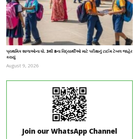
પ્રાથમિક શાળાઓના ધો. 3થી 8ના વિદ્યાર્થીઓ માટે પરીક્ષાનું ટાઈમ ટેબલ જાહેર
કરાયું
August 9, 2026
revoi
editor
Join our WhatsApp Channel