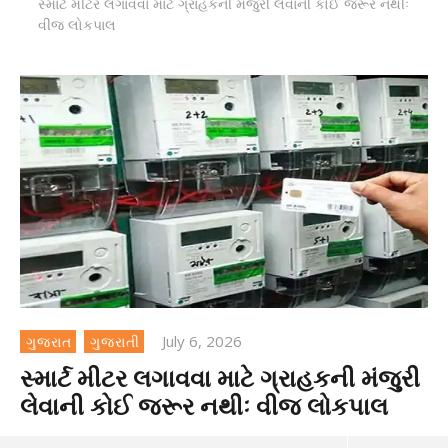
સ્માર્ટ મીટર લગાવવા માટે ગ્રાહકની મંજુરી લેવાની કોઈ જરૂર નથીઃ
વીજ લોકપાલ
July 6, 2026
ગુજરાત
ગુજરાતી
સ્માર્ટ મીટર લગાવવા માટે ગ્રાહકની મંજુરી
લેવાની કોઈ જરૂર નથીઃ વીજ લોકપાલ