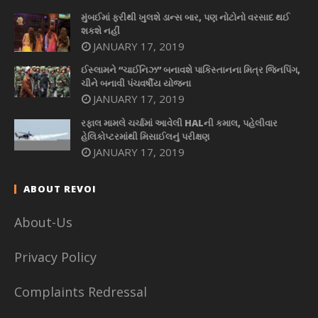
મુંબઈમાં ફરીથી ખુલશે ડાન્સ બાર, પણ નોટોનો વરસાદ થઈ
શકશે નહીં
JANUARY 17, 2019
ઈસ્લામને “ચાઈનિઝ” બનાવશે પાકિસ્તાનના મિત્ર જિનપિંગ,
ચીને બનાવી પંચવર્ષીય યોજના
JANUARY 17, 2019
રફાલ મામલે ચર્ચામાં આવેલી HALની કમાલ, પહેલીવાર
હેલિકોપ્ટરમાંથી મિસાઈલનું પરીક્ષણ
JANUARY 17, 2019
ABOUT REVOI
About-Us
Privacy Policy
Complaints Redressal