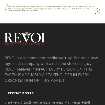
REVOI is a independent media start-up. We are a new-
age media company with a rich and storied legacy.
REVOI believes : “INFACT EVERY PERSON ON THIS
EARTH IS ARGUABLY A STAKEHOLDER IN EVERY
ORGANISATION ON THIS PLANET”
RECENT POSTS
ઘરે બનાવો ટેસ્ટી અને મજેદાર અખરોટ કેક, જાણો રેસીપી