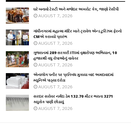
ઘરે બનાવો ટેસ્ટી અને મજેદાર અખરોટ કેક, જાણો રેસીપી
AUGUST 7, 2026
ગાંધીનગરમાં મહાત્મા મંદિર ખાતે ટ્રાવેલ એન્ડ ટુરિઝમ ફેરનો
CMએ કરાવ્યો પ્રારંભ
AUGUST 7, 2026
ગુજરાતમાં 289 સરકારી ITIમાં વૃક્ષારોપણ અભિયાન, 10
હજારથી વધુ રોપાઓનું વાવેતર
AUGUST 7, 2026
એનાલોગ પનીર પર પ્રતિબંધ મુકાયા બાદ અમદાવાદમાં
મ્યુનિએ પાડ્યા દરોડા
AUGUST 7, 2026
સરદાર સરોવર નર્મદા ડેમ 132.70 મીટર ભરાતા 3271
ક્યુસેક પાણી છોડાયું
AUGUST 7, 2026