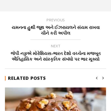
PREVIOUS
યમનના હુથી જૂથ અને ઈઝરાયલને સંયમ રાખવા
ચીને કરી અપીલ
NEXT
જેપી નડ્ડાએ મોરેશિયસ-ભારત દેશો વચ્ચેના મજબૂત
ઐતિહાસિક અને સાંસ્કૃતિક સંબંધો પર ભાર મૂક્યો
RELATED POSTS