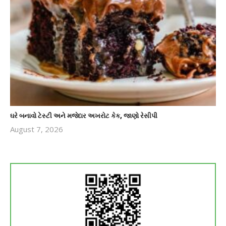
ઘરે બનાવો ટેસ્ટી અને મજેદાર અખરોટ કેક, જાણો રેસીપી
August 7, 2026
revoi
editor