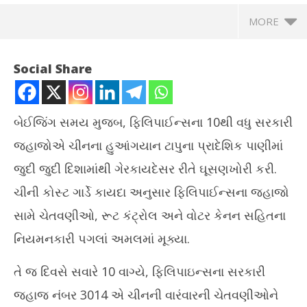
MORE
Social Share
બેઈજિંગ સમય મુજબ, ફિલિપાઈન્સના 10થી વધુ સરકારી
જહાજોએ ચીનના હુઆંગયાન ટાપુના પ્રાદેશિક પાણીમાં
જુદી જુદી દિશામાંથી ગેરકાયદેસર રીતે ઘૂસણખોરી કરી.
ચીની કોસ્ટ ગાર્ડે કાયદા અનુસાર ફિલિપાઈન્સના જહાજો
સામે ચેતવણીઓ, રૂટ કંટ્રોલ અને વોટર કેનન સહિતના
NOW VIEWING
નિયમનકારી પગલાં અમલમાં મૂક્યા.
ચીની કોસ્ટ ગાર્ડના જહાજો પર હુમલો ફિલિપાઈન્સના જહાજોએ કર્યો
ઘરે
તે જ દિવસે સવારે 10 વાગ્યે, ફિલિપાઇન્સના સરકારી
September
Se
17, 2025
17
જહાજ નંબર 3014 એ ચીનની વારંવારની ચેતવણીઓને