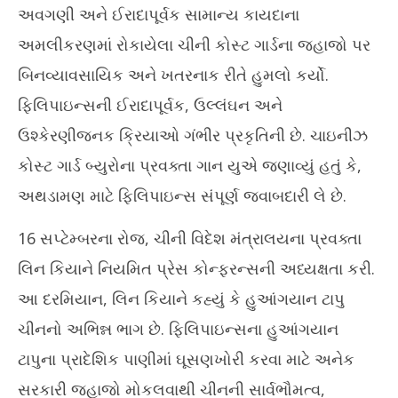
અવગણી અને ઈરાદાપૂર્વક સામાન્ય કાયદાના
અમલીકરણમાં રોકાયેલા ચીની કોસ્ટ ગાર્ડના જહાજો પર
બિનવ્યાવસાયિક અને ખતરનાક રીતે હુમલો કર્યો.
ફિલિપાઇન્સની ઈરાદાપૂર્વક, ઉલ્લંઘન અને
ઉશ્કેરણીજનક ક્રિયાઓ ગંભીર પ્રકૃતિની છે. ચાઇનીઝ
કોસ્ટ ગાર્ડ બ્યુરોના પ્રવક્તા ગાન યુએ જણાવ્યું હતું કે,
અથડામણ માટે ફિલિપાઇન્સ સંપૂર્ણ જવાબદારી લે છે.
16 સપ્ટેમ્બરના રોજ, ચીની વિદેશ મંત્રાલયના પ્રવક્તા
લિન કિયાને નિયમિત પ્રેસ કોન્ફરન્સની અધ્યક્ષતા કરી.
આ દરમિયાન, લિન કિયાને કહ્યું કે હુઆંગયાન ટાપુ
ચીનનો અભિન્ન ભાગ છે. ફિલિપાઇન્સના હુઆંગયાન
ટાપુના પ્રાદેશિક પાણીમાં ઘૂસણખોરી કરવા માટે અનેક
સરકારી જહાજો મોકલવાથી ચીનની સાર્વભૌમત્વ,