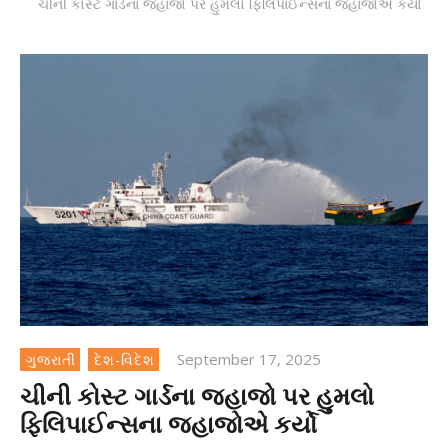
ચીની કોસ્ટ ગાર્ડના જહાજો પર હુમલો ફિલિપાઈન્સના જહાજોએ કર્યો
September 17, 2025
ગુજરાતી
દેશ-વિદેશ
ચીની કોસ્ટ ગાર્ડના જહાજો પર હુમલો
ફિલિપાઈન્સના જહાજોએ કર્યો