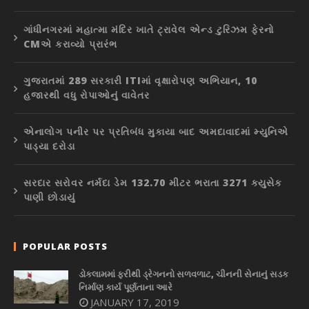
ગાંધીનગરમાં મહાત્મા મંદિર ખાતે ટ્રાવેલ એન્ડ ટુરિઝમ ફેરનો
CMએ કરાવ્યો પ્રારંભ
ગુજરાતમાં 289 સરકારી ITIમાં વૃક્ષારોપણ અભિયાન, 10
હજારથી વધુ રોપાઓનું વાવેતર
એનાલોગ પનીર પર પ્રતિબંધ મુકાયા બાદ અમદાવાદમાં મ્યુનિએ
પાડ્યા દરોડા
સરદાર સરોવર નર્મદા ડેમ 132.70 મીટર ભરાતા 3271 ક્યુસેક
પાણી છોડાયું
POPULAR POSTS
ડોકલામમાં ફરીથી ડ્રેગનનો સળવળાટ, ચીનની સેનાનું સડક
નિર્માણ કાર્ય પૂર્ણતાના આરે
JANUARY 17, 2019