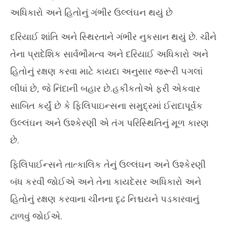
અધિકારો અને હિતોનું ગંભીર ઉલ્લંઘન થયું છે
દરિયાઈ શાંતિ અને સ્થિરતાને ગંભીર નુકસાન થયું છે. ચીને
તેના પ્રાદેશિક સાર્વભૌમત્વ અને દરિયાઈ અધિકારો અને
હિતોનું રક્ષણ કરવા માટે કાયદા અનુસાર જરૂરી પગલાં
લીધાં છે, જે નિંદાની બહાર છે.હકીકતોએ ફરી એકવાર
સાબિત કર્યું છે કે ફિલિપાઇન્સના સમુદ્રમાં ઈરાદાપૂર્વક
ઉલ્લંઘન અને ઉશ્કેરણી એ તંગ પરિસ્થિતિનું મૂળ કારણ
છે.
ફિલિપાઈન્સને તાત્કાલિક તેનું ઉલ્લંઘન અને ઉશ્કેરણી
બંધ કરવી જોઈએ અને તેના કાયદેસર અધિકારો અને
હિતોનું રક્ષણ કરવાના ચીનના દૃઢ નિશ્ચયને પડકારવાનું
ટાળવું જોઈએ.