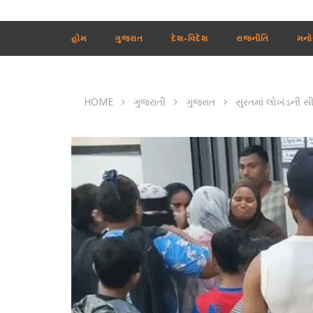
હોમ
ગુજરાત
દેશ-વિદેશ
રાજનીતિ
મનો
HOME
ગુજરાતી
ગુજરાત
સુરતમાં લોખંડની સ