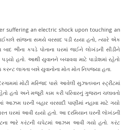
er suffering an electric shock upon touching an
ાં ગઈકાલે સાંજના સમયે વરસાદ પડી રહ્યા હતો, ત્યારે એક
યા બાદ ભીના કપડે પોતાના ઘરમાં જઈને લોખંડની સીડીને
ામાં વાહન બજારમાં રેકોર્ડ
વોટ્સએપ એકાઉન્ટ હેક કરવાની નવી
II
્યો હતો. આથી યુવાનને બચાવવા માટે પાડોશમાં રહેતો
 અને ઈલેક્ટ્રિક વાહનોની
તરકીબ, ઝિપ ફાઇલોથી સાવધ રહેવા ગૃહ
મો
મંત્રાલયની અપીલ
 કરન્ટ લાગતા બન્ને યુવાનોના મોત મોત નિપજ્યા હતા.
Ju
July
7,
7,
2
રગામમાં મોટી મસ્જિદ પાસે આવેલી સુઝાતખાન સ્ટ્રીટમાં
2026
ો હતો અને મજૂરી કામ કરી પરિવારનું ગુજરાન ચલાવતો
દમાં આઝમ ઘરની બહાર વરસાદી પાણીમાં નહાવા માટે ગયો
ે પરત ઘરમાં આવી રહ્યો હતો. આ દરમિયાન ઘરની લોખંડની
ર્કિટના ભારે કરંટની ચપેટમાં આઝમ આવી ગયો હતો. કરંટ