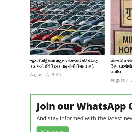
જુલાઈ મહિનામાં વાહન બજારમાં રેકોર્ડ વેચાણ,
વોટ્સએપ એકા
કાર અને ઈલેક્ટ્રિક વાહનોની ડિમાન્ડ વધી
ઝિપ ફાઇલોથી 
અપીલ
August 7, 2026
revoi
August 7,
editor
Join our WhatsApp 
And stay informed with the latest ne
Join Now