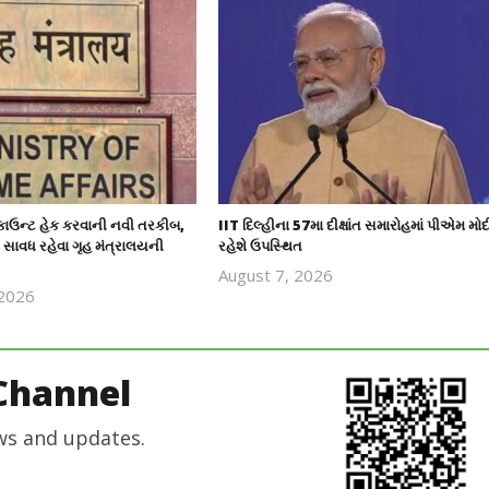
ઉન્ટ હેક કરવાની નવી તરકીબ,
IIT દિલ્હીના 57મા દીક્ષાંત સમારોહમાં પીએમ મોદ
સાવધ રહેવા ગૃહ મંત્રાલયની
રહેશે ઉપસ્થિત
August 7, 2026
 2026
revoi
revoi
editor
editor
Channel
ws and updates.