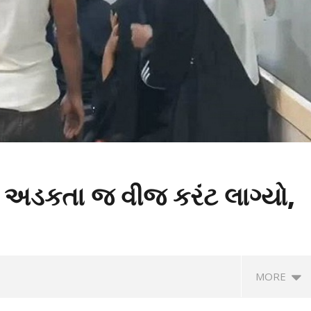
ે અડકતા જ વીજ કરંટ લાગ્યો,
MORE