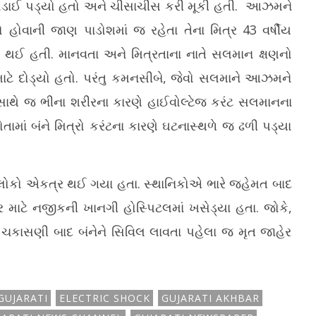
ાઈ પડ્યો હતો અને ચીસાચીસ કરી મૂકી હતી.
આઝમને
ો હોવાની જાણ પાડોશમાં જ રહેતા તેના મિત્ર 43 વર્ષીય
થઈ હતી. માનવતા અને મિત્રતાના નાતે સલમાન ક્ષણનો
ાટે દોડ્યો હતો. પરંતુ કમનસીબે, જેવો સલમાને આઝમને
 સાથે જ ભીના શરીરના કારણે હાઈવોલ્ટેજ કરંટ સલમાનના
ાં બંને મિત્રો કરંટના કારણે ઘટનાસ્થળે જ ઢળી પડ્યા
ક લોકો એકત્ર થઈ ગયા હતા. સ્થાનિકોએ ભારે જહેમત બાદ
ર માટે નજીકની ખાનગી હોસ્પિટલમાં ખસેડ્યા હતા. જોકે,
કાસણી બાદ બંનેને સિવિલ લાવતા પહેલા જ મૃત જાહેર
GUJARATI
ELECTRIC SHOCK
GUJARATI AKHBAR