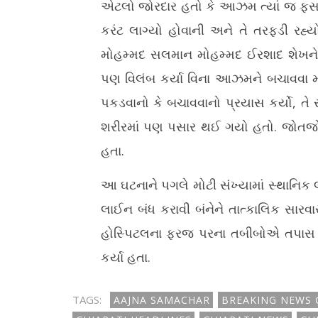
એટલો જોરદાર હતો કે આઝમ ત્યાં જ ફસડ
કરંટ લાગ્યો હોવાની અને તે તરફડી રહ્ય
મોહમ્મદ સલમાન મોહમ્મદ ઈરશાદ શેખને 
પણ વિલંબ કર્યા વિના આઝમને બચાવવા મ
પકડવાનો કે બચાવવાનો પ્રયાસ કર્યો, તે
શરીરમાં પણ પસાર થઈ ગયો હતો. જોતજોતામ
હતા.
આ ઘટનાને પગલે મોટી સંખ્યામાં સ્થાનિ
લાઈન બંધ કરાવી બંનેને તાત્કાલિક સારવા
હોસ્પિટલના ફરજ પરના તબીબોએ તપાસ ચ
કર્યા હતા.
TAGS:
AAJNA SAMACHAR
BREAKING NEWS 