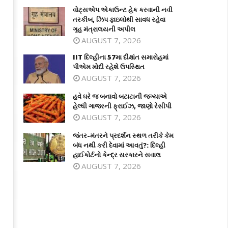
વોટ્સએપ એકાઉન્ટ હેક કરવાની નવી
તરકીબ, ઝિપ ફાઇલોથી સાવધ રહેવા
ગૃહ મંત્રાલયની અપીલ
AUGUST 7, 2026
IIT દિલ્હીના 57મા દીક્ષાંત સમારોહમાં
પીએમ મોદી રહેશે ઉપસ્થિત
AUGUST 7, 2026
હવે ઘરે જ બનાવો બટાટાની જગ્યાએ
T દિલ્હીના 57મા દીક્ષાંત સમારોહમાં પીએમ
હવે ઘરે જ બનાવો બટાટાની જગ્યાએ હેલ્ધ
હેલ્ધી ગાજરની ફ્રાઈઝ, જાણો રેસીપી
દી રહેશે ઉપસ્થિત
ગાજરની ફ્રાઈઝ, જાણો રેસીપી
AUGUST 7, 2026
ly
July
7,
જંતર-મંતરને પ્રદર્શન સ્થળ તરીકે કેમ
026
2026
બંધ નથી કરી દેવામાં આવતું?: દિલ્હી
હાઈકોર્ટનો કેન્દ્ર સરકારને સવાલ
AUGUST 7, 2026