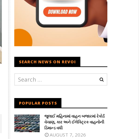
SEARCH NEWS ON REVOI
POPULAR POSTS
જુલાઈ મહિનામાં વાહન બજારમાં રેકોર્ડ
વેચાણ, કાર અને ઈલેક્ટ્રિક વાહનોની
ડિમાન્ડ વધી
AUGUST 7, 2026