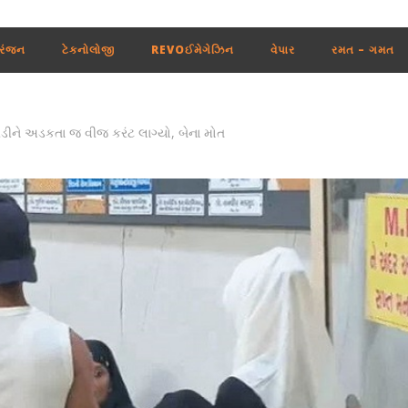
રંજન
ટેકનોલોજી
REVOઈમેગેઝિન
વેપાર
રમત – ગમત
ીડીને અડકતા જ વીજ કરંટ લાગ્યો, બેના મોત