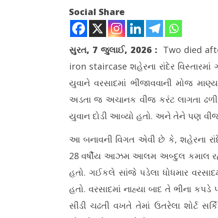
Social Share
સુરત, 7 જુલાઈ, 2026
:
Two died aft
iron staircase
શહેરના રાંદેર વિસ્તારમ
NOW VIEWING
યુવાને વરસાદમાં ભીંજાવવાની મોજ માણ્
સુરતમાં લોખંડની સીડીને અડકતા જ વીજ
જુલાઈ મહિન
અડતા જ અચાનક વીજ કરંટ લાગતા ઢળી પડ
કરંટ લાગ્યો, બેના મોત
વેચાણ, કાર
ડિમાન્ડ વધી
યુવાન દોડી આવ્યો હતો. અને તેને પણ વીજ
July
July
7,
7,
2026
આ બનાવની વિગત એવી છે કે, શહેરના રાંદે
2026
28 વર્ષીય આઝમ આલમ અબ્દુલ કમાલ રહેત
હતો. ગઈકલે સાંજે પડેલા ધોધમાર વરસા
હતો. વરસાદમાં નાહ્યા બાદ તે ભીના કપડ
સીડી ચઢતી વખતે તેમાં ઉતરેલા શોર્ટ સ