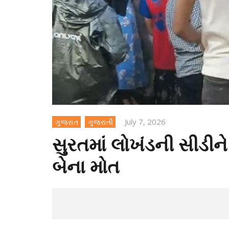
July 7, 2026
ગુજરાત
ગુજરાતી
સુરતમાં લોખંડની સીડીન
બેના મોત