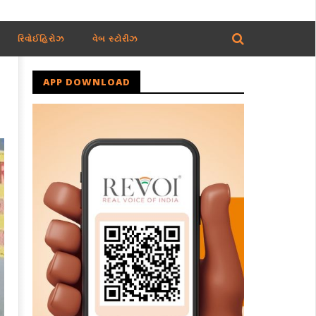
રિવોઈહિરોઝ
વેબ સ્ટોરીઝ
APP DOWNLOAD