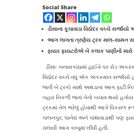
Social Share
ડીસાના કૂચાવાડા વિઠોદર વચ્ચે સર્જાયો
આગ લાગતા ત્રણેય ટ્રક માલ-સામન સા
NOW VIEWING
ફાયર ફાયટરોએ બે કલાક પાણીનો મારો 
ડીસા નજીક ચોખા ભરેલી ટ્રક તેલ ભરીને
ગુજરાતમાં છ
જતી બે ટ્રકો સાથે અથડાતા લાગી આગ,
સિકલસેલના
ડીસાઃ બનાસકાંઠામાં હાઈવે પર રોડ અકસ્મા
એકનું મોત
સહાય અપ
વિઠોદર વચ્ચે વધુ એક અકસ્માત સર્જાયો હ
March
March
20,
20,
જતી બે ટ્રકો સાથે અથડાતા આગ ફાટી નિક
2025
2025
બહાર નિકળી જતાં તેનો બચાવ થયો હતોય
ટ્રકમાં તેલ ભરેલું હોવાથી આગે વિકરાળ ર
પાલનપુર, ધાનેરા અને પાંથાવાડાથી પણ ફા
ચલાવી આગ કાબૂમાં લીધી હતી.