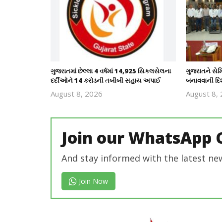
ગુજરાતમાં છેલ્લા 4 વર્ષમાં 14,925 સિકલસેલના
ગુજરાતને સેમ
દર્દીઓને 14 કરોડની તબીબી સહાય અપાઈ
બનાવવાની દિશા
August 8, 2026
August 8,
revoi
editor
Join our WhatsApp 
And stay informed with the latest ne
Join Now