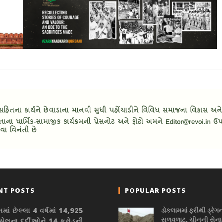
NT POSTS
POPULAR POSTS
માં છેલ્લા 4 વર્ષમાં 14,925
ડોકલામમાં ફરીથી ડ્રેગ
સળવળાટ, ચીનની સેનાન
ેલના દર્દીઓને 14 કરોડની