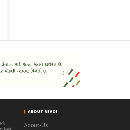
ABOUT REVOI
નનો
About-Us
ું સડક