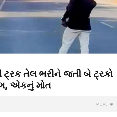
ટ્રક તેલ ભરીને જતી બે ટ્રકો
, એકનું મોત
MORE