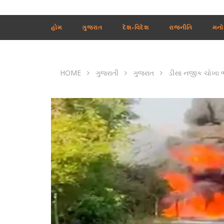
હોમ
ગુજરાત
દેશ-વિદેશ
રાજનીતિ
મનો
HOME
ગુજરાતી
ગુજરાત
ડીસા નજીક ચોખા ભ