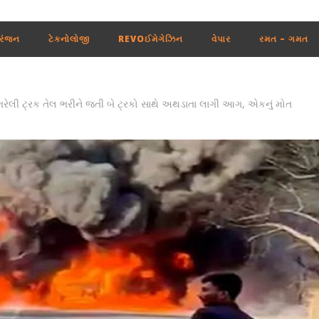
રંજન
ટેકનોલોજી
REVOઈમેગેઝિન
વેપાર
રમત – ગમત
રેલી ટ્રક તેલ ભરીને જતી બે ટ્રકો સાથે અથડાતા લાગી આગ, એકનું મોત