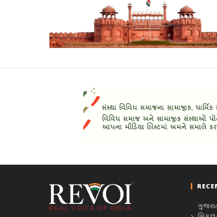
RECE
ગુજરાત
સિકલસ