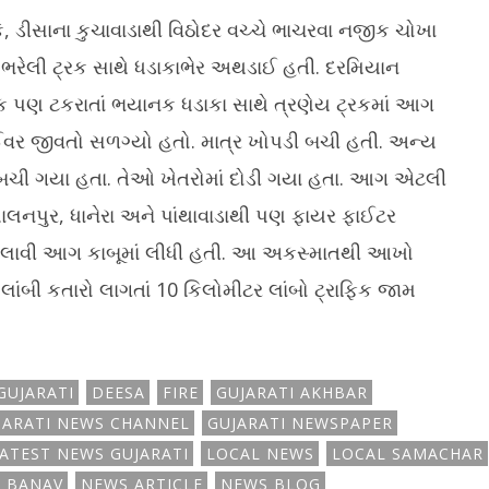
ડીસાના કુચાવાડાથી વિઠોદર વચ્ચે ભાચરવા નજીક ચોખા
ભરેલી ટ્રક સાથે ધડાકાભેર અથડાઈ હતી. દરમિયાન
ક પણ ટકરાતાં ભયાનક ધડાકા સાથે ત્રણેય ટ્રકમાં આગ
રાઈવર જીવતો સળગ્યો હતો. માત્ર ખોપડી બચી હતી. અન્ય
બચી ગયા હતા. તેઓ ખેતરોમાં દોડી ગયા હતા. આગ એટલી
ાલનપુર, ધાનેરા અને પાંથાવાડાથી પણ ફાયર ફાઈટર
ો ચલાવી આગ કાબૂમાં લીધી હતી. આ અકસ્માતથી આખો
લાંબી કતારો લાગતાં 10 કિલોમીટર લાંબો ટ્રાફિક જામ
GUJARATI
DEESA
FIRE
GUJARATI AKHBAR
JARATI NEWS CHANNEL
GUJARATI NEWSPAPER
ATEST NEWS GUJARATI
LOCAL NEWS
LOCAL SAMACHAR
 BANAV
NEWS ARTICLE
NEWS BLOG