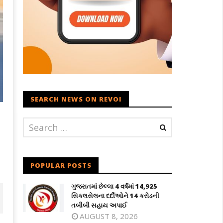
SEARCH NEWS ON REVOI
POPULAR POSTS
ગુજરાતમાં છેલ્લા 4 વર્ષમાં 14,925
સિકલસેલના દર્દીઓને 14 કરોડની
તબીબી સહાય અપાઈ
AUGUST 8, 2026