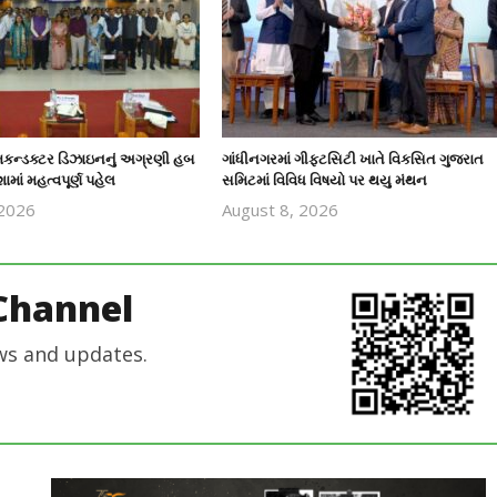
િકન્ડક્ટર ડિઝાઇનનું અગ્રણી હબ
ગાંધીનગરમાં ગીફ્ટસિટી ખાતે વિકસિત ગુજરાત
માં મહત્વપૂર્ણ પહેલ
સમિટમાં વિવિધ વિષયો પર થયુ મંથન
 2026
August 8, 2026
revoi
revoi
editor
editor
Channel
ws and updates.