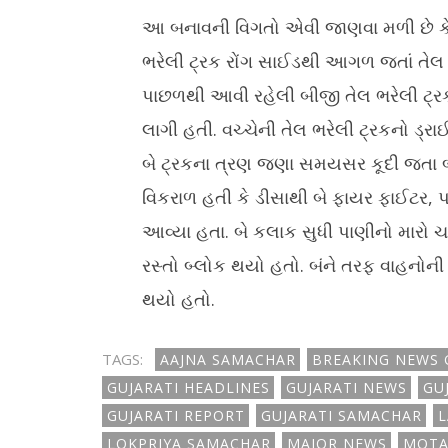
આ બનાવની વિગતો એવી જાણવા મળી છે કે, 
ભરેલી ટ્રક રોંગ સાઈડથી આગળ જતાં તેલ 
પાછળથી આવી રહેલી બીજી તેલ ભરેલી ટ્ર
લાગી હતી. વચ્ચેની તેલ ભરેલી ટ્રકનો ડ્
બે ટ્રકના ત્રણ જણા સમયસર કૂદી જતા 
વિકરાળ હતી કે ડીસાથી બે ફાયર ફાઈટર, પ
આવ્યા હતા. બે કલાક સુધી પાણીનો માર
રસ્તો બ્લોક થયો હતો. બંને તરફ વાહનોની 
થયો હતો.
TAGS:
AAJNA SAMACHAR
BREAKING NEWS 
GUJARATI HEADLINES
GUJARATI NEWS
GU
GUJARATI REPORT
GUJARATI SAMACHAR
L
LOKPRIYA SAMACHAR
MAJOR NEWS
MOTA