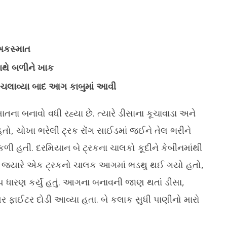
 અકસ્માત
થે બળીને ખાક
ચલાવ્યા બાદ આગ કાબુમાં આવી
ેલ્લા 4 વર્ષમાં 14,925
ગુજરાતને સેમિકન્ડક્ટર ડિઝાઇનનું અગ્રણી
ગા
 દર્દીઓને 14 કરોડની તબીબી
હબ બનાવવાની દિશામાં મહત્વપૂર્ણ પહેલ
ગુ
તના બનાવો વધી રહ્યા છે. ત્યારે ડીસાના કૂચાવાડા અને
ાઈ
મં
March
તો, ચોખા ભરેલી ટ્રક રોંગ સાઈડમાં જઈને તેલ ભરીને
M
20,
2
2025
ળી હતી. દરમિયાન બે ટ્રકના ચાલકો કૂદીને કેબીનમાંથી
2
 જ્યારે એક ટ્રકનો ચાલક આગમાં ભડથુ થઈ ગયો હતો,
ૂપ ધારણ કર્યું હતું. આગના બનાવની જાણ થતાં ડીસા,
યર ફાઈટર દોડી આવ્યા હતા. બે કલાક સુધી પાણીનો મારો