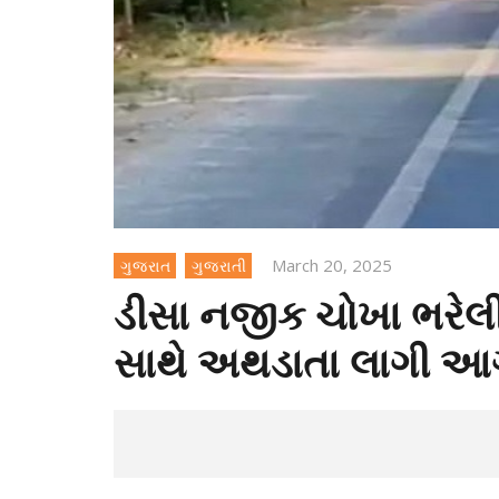
March 20, 2025
ગુજરાત
ગુજરાતી
ડીસા નજીક ચોખા ભરેલી 
સાથે અથડાતા લાગી આગ