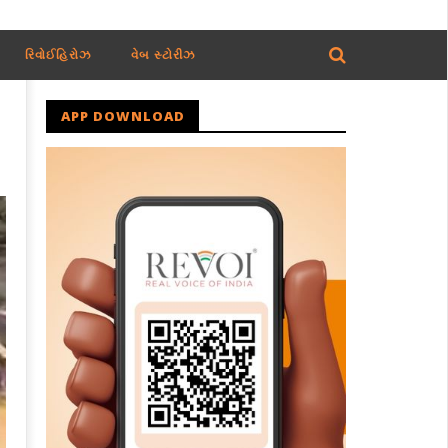
રિવોઈહિરોઝ
વેબ સ્ટોરીઝ
APP DOWNLOAD