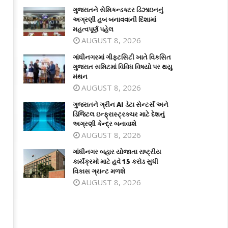
ગુજરાતને સેમિકન્ડક્ટર ડિઝાઇનનું
અગ્રણી હબ બનાવવાની દિશામાં
મહત્વપૂર્ણ પહેલ
AUGUST 8, 2026
ગાંધીનગરમાં ગીફ્ટસિટી ખાતે વિકસિત
ગુજરાત સમિટમાં વિવિધ વિષયો પર થયુ
મંથન
AUGUST 8, 2026
ંધીનગરમાં ગીફ્ટસિટી ખાતે વિકસિત
ગુજરાતને ગ્રીન AI ડેટા સેન્ટર્સ અને
ગુજરાતને ગ્રીન AI ડેટા સેન્ટર્સ અને
જરાત સમિટમાં વિવિધ વિષયો પર થયુ
ડિજિટલ ઇન્ફ્રાસ્ટ્રક્ચર માટે દેશનું
ડિજિટલ ઇન્ફ્રાસ્ટ્રક્ચર માટે દેશનું
થન
અગ્રણી કેન્દ્ર બનાવાશે
અગ્રણી કેન્દ્ર બનાવાશે
arch
March
AUGUST 8, 2026
0,
20,
ગાંધીનગર બહાર યોજાતા રાષ્ટ્રીય
025
2025
કાર્યક્રમો માટે હવે 15 કરોડ સુધી
વિકાસ ગ્રાન્ટ મળશે
AUGUST 8, 2026