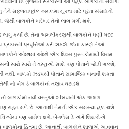
રાવવાની છે. ગુજરાત સરકારની આ પહેલ બાળકોના સર્વાંગી
 તેને સફળતાપૂર્વક અમલમાં મૂકવા માટે પૂરતા સંસાધનો
. જેથી બાળકોને ખરેખર તેનો લાભ મળી શકે.
ડે લાગુ કર્યો છે. તેના અમલીકરણથી બાળકોને ઘણી મદદ
 પ્રકારની પ્રવૃત્તિઓ કરી શકશે. જેના કારણે તેઓ
ાળકોને ઓછામાં ઓછો એક દિવસ પુસ્તકોમાંથી વિરામ
ી સાથે સાથે તે વસ્તુઓ સાથે પણ પોતાને જોડી શકશે,
તી નથી. બાળકો ઝડપથી પોતાને સામાજિક બનાવી શકતા
. તેથી નો બેગ ડે બાળકોનો તણાવ ઘટાડશે.
ે તો બાળકોમાં નવી વસ્તુઓ શીખવાની એક અલગ
ાને પણ રાહત મળે છે. આનાથી તેમની એક સમસ્યા હલ થશે
ત્તિઓમાં પણ સામેલ થશે. બેગલેસ ડે અંગે શિક્ષકોએ
્ણય બાળકોના હિતમાં છે. આનાથી બાળકોને શાળાએ આવવાનું