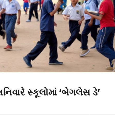
ારે સ્કૂલોમાં ‘બેગલેસ ડે’