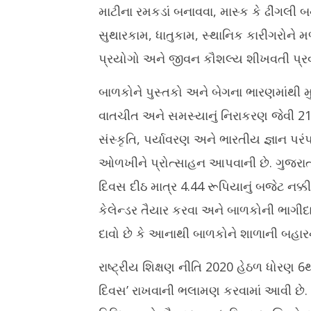
માટીના રમકડાં બનાવવા, માસ્ક કે ઢીંગલી
સુથારકામ, ધાતુકામ, સ્થાનિક કારીગરોને મળ
પ્રયોગો અને જીવન કૌશલ્ય શીખવતી પ્રવ
બાળકોને પુસ્તકો અને બેગના ભારણમાંથી મુક
વાતચીત અને સમસ્યાનું નિરાકરણ જેવી 21
સંસ્કૃતિ, પર્યાવરણ અને ભારતીય જ્ઞાન પ
ઓળખીને પ્રોત્સાહન આપવાની છે. ગુજરાત સ
દિવસ દીઠ માત્ર 4.44 રૂપિયાનું બજેટ નક્કી 
કેલેન્ડર તૈયાર કરવા અને બાળકોની ભાગીદ
દાવો છે કે આનાથી બાળકોને શાળાની બહાર
રાષ્ટ્રીય શિક્ષણ નીતિ 2020 હેઠળ ધોરણ 6થ
દિવસ’ રાખવાની ભલામણ કરવામાં આવી છે. જે