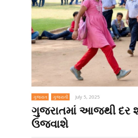
July 5, 2025
ગુજરાત
ગુજરાતી
ગુજરાતમાં આજથી દર શનિવ
ઉજવાશે