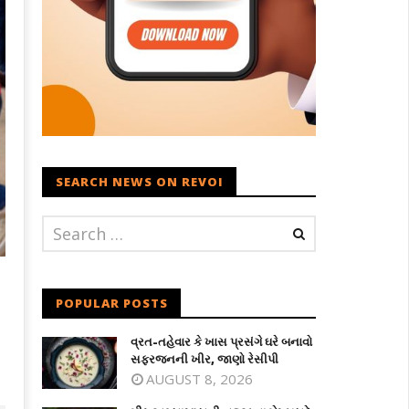
SEARCH NEWS ON REVOI
POPULAR POSTS
વ્રત-તહેવાર કે ખાસ પ્રસંગે ઘરે બનાવો
સફરજનની ખીર, જાણો રેસીપી
AUGUST 8, 2026