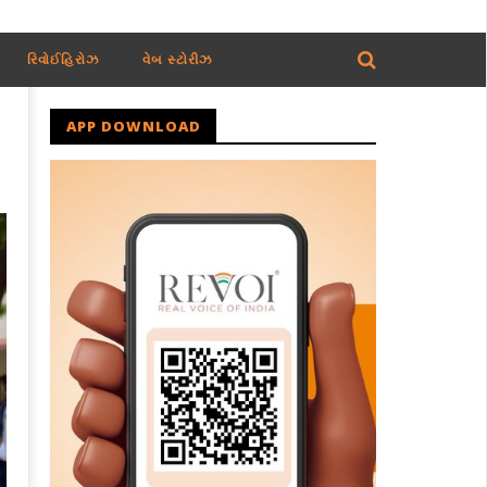
રિવોઈહિરોઝ
વેબ સ્ટોરીઝ
APP DOWNLOAD