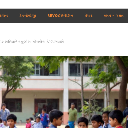
રંજન
ટેકનોલોજી
REVOઈમેગેઝિન
વેપાર
રમત – ગમત
 શનિવારે સ્કૂલોમાં ‘બેગલેસ ડે’ ઉજવાશે