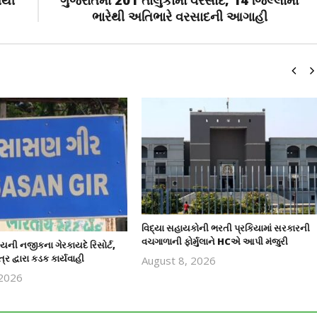
ષથી
ગુજરાતમાં 201 તાલુકામાં વરસાદ, 14 જિલ્લામાં
ભારેથી અતિભારે વરસાદની આગાહી
વિદ્યા સહાયકોની ભરતી પ્રકિયામાં સરકારની
વચગાળાની ફોર્મુલાને HCએ આપી મંજુરી
યની નજીકના ગેરકાયદે રિસોર્ટ,
્ર દ્વારા કડક કાર્યવાહી
August 8, 2026
revoi
 2026
editor
revoi
editor