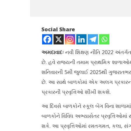
Social Share
અમદાવાદઃ
નવી શિક્ષણ નીતિ 2022 અંતર્ગત
છે. હવે રાજ્યની તમામ પ્રાથમિક શાળાઓમ
NOW VIEWING
શનિવારની 5મી જુલાઈ 2025થી ગુજરાતભર
ગુજરાતમાં આજથી દર શનિવારે સ્કૂલોમાં
વ્રત-તહેવા
છે. આ સાથે બાળકોમાં એક અલગ પ્રકારનો
‘બેગલેસ ડે’ ઉજવાશે
સફરજનની 
પ્રકારની પ્રવૃત્તિઓ શીખી શકશે.
July
July
5,
5,
2025
2025
આ દિવસે બાળકોને સ્કૂલ બેગ વિના શાળામા
બાળકોને વિવિધ અભ્યાસેતર પ્રવૃત્તિઓમાં 
શકે. આ પ્રવૃત્તિઓમાં રમતગમત, કલા, સંગી