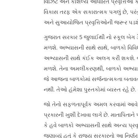
વિઝિટ અને કૌશલ્ય આધારિત પ્રવૃત્તિઓ ક
વિકાસ તરફ એક સકારાત્મક પગલું છે, પરંતુ
અને સુઆયોજિત પ્રવૃત્તિઓની જરૂર પડશે
ગુજરાત સરકાર 5 જુલાઈથી નો સ્કૂલ બેગ 
મળશે. અભ્યાસની સાથે સાથે, બાળકો વિવિધ
અભ્યાસની સાથે કંઈક અલગ કરી શકશે. બ
મળશે. તેના અમલીકરણથી, બાળકો અભ્યાસન
જે આજના બાળકોમાં સર્જનાત્મકતા બતાવ
નથી. તેઓ હંમેશા પુસ્તકોમાં વ્યસ્ત રહે છે
જો તેનો સફળતાપૂર્વક અમલ કરવામાં આવ
પ્રકારની ખુશી દેખાવા લાગે છે. માતાપિત
કે હવે બાળકો અભ્યાસની સાથે અન્ય પ્રવૃ
જણાવ્યું હતું કે રાજ્ય સરકારનો આ નિર