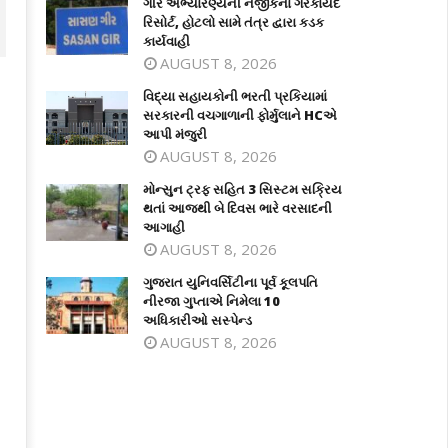
ગીર અભ્યારણ્યની નજીકના ગેરકાયદે
રિસોર્ટ, હોટલો સામે તંત્ર દ્વારા કડક
કાર્યવાહી
AUGUST 8, 2026
વિદ્યા સહાયકોની ભરતી પ્રકિયામાં
સરકારની વચગાળાની ફોર્મુલાને HCએ
આપી મંજુરી
AUGUST 8, 2026
મોન્સુન ટ્રફ સહિત 3 સિસ્ટમ સક્રિય
થતાં આજથી બે દિવસ ભારે વરસાદની
આગાહી
AUGUST 8, 2026
દ્યા સહાયકોની ભરતી પ્રકિયામાં
કારની વચગાળાની ફોર્મુલાને HCએ આપી
મોન્સુન ટ્રફ સહિત 3 સિસ્ટમ સક્રિય થત
ગુજરાત યુનિવર્સિટીના પૂર્વ કૂલપતિ
જુરી
આજથી બે દિવસ ભારે વરસાદની આગાહી
નીરજા ગુપ્તાએ નિમેલા 10
ly
July
અધિકારીઓ સસ્પેન્ડ
5,
AUGUST 8, 2026
025
2025