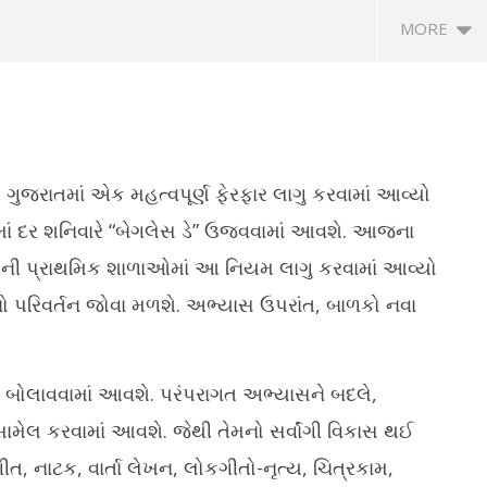
MORE
 ગુજરાતમાં એક મહત્વપૂર્ણ ફેરફાર લાગુ કરવામાં આવ્યો
ાં દર શનિવારે “બેગલેસ ડે” ઉજવવામાં આવશે. આજના
ની પ્રાથમિક શાળાઓમાં આ નિયમ લાગુ કરવામાં આવ્યો
વિ
સર
ર કે ખાસ પ્રસંગે ઘરે બનાવો
ગીર અભ્યારણ્યની નજીકના ગેરકાયદે
 પરિવર્તન જોવા મળશે. અભ્યાસ ઉપરાંત, બાળકો નવા
મં
ખીર, જાણો રેસીપી
રિસોર્ટ, હોટલો સામે તંત્ર દ્વારા કડક
કાર્યવાહી
Ju
5,
July
2
5,
ં બોલાવવામાં આવશે. પરંપરાગત અભ્યાસને બદલે,
2025
સામેલ કરવામાં આવશે. જેથી તેમનો સર્વાંગી વિકાસ થઈ
ત, નાટક, વાર્તા લેખન, લોકગીતો-નૃત્ય, ચિત્રકામ,