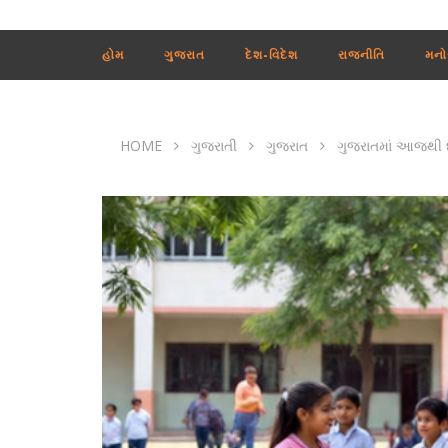
હોમ
ગુજરાત
દેશ-વિદેશ
રાજનીતિ
મનો
HOME
ગુજરાતી
ગુજરાત
ગુજરાતમાં આજથી દર