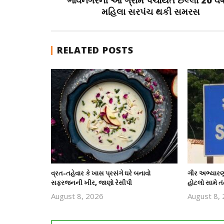
ભાવનગરની આ ગ્રામ પંચાયત છેલ્લા 20 વર્
મહિલા સરપંચ થકી સમરસ
RELATED POSTS
વ્રત-તહેવાર કે ખાસ પ્રસંગે ઘરે બનાવો
ગીર અભ્યારણ્
સફરજનની ખીર, જાણો રેસીપી
હોટલો સામે તંત
August 8, 2026
August 8,
revoi
editor