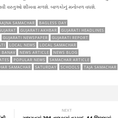
નવી વસ્તુઓ શીખવા મળશે. બાળકોનું મનોબળ વધશે.
AAJNA SAMACHAR
BAGLESS DAY
GUJARAT
GUJARATI AKHBAR
GUJARATI HEADLINES
GUJARATI NEWSPAPER
GUJARATI REPORT
ATI
LOCAL NEWS
LOCAL SAMACHAR
 BANAV
NEWS ARTICLE
NEWS BLOG
ATES
POPULAR NEWS
SAMACHAR ARTICLE
HAR SAMACHAR
SATURDAY
SCHOOLS
TAJA SAMACHAR
NEXT