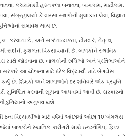
 બનાવવા, કચરામાંથી હસ્તકલા બનાવવા, બાગકામ, માટીકામ,
વા, સંગ્રહાલયો કે વારસા સ્થળોની મુલાકાત લેવા, વિજ્ઞાન
ૃત્તિઓનો સમાવેશ થાય છે.
્ત કરવાના છે, અને સર્જનાત્મકતા, ટીમવર્ક, નેતૃત્વ,
મી સદીની કુશળતા વિકસાવવાની છે. બાળકોને સ્થાનિક
રંપરા સાથે જોડવાના છે. બાળકોની રુચિઓ અને પ્રતિભાઓને
રકારે આ યોજના માટે દરેક વિદ્યાર્થી માટે બેગલેસ
કર્યું છે. શિક્ષકો અને શાળાઓને દર શનિવારે એક પ્રવૃત્તિ
ારી સુનિશ્ચિત કરવાની સૂચના આપવામાં આવી છે. સરકારનો
ની દુનિયાનો અનુભવ થશે.
ી 8ના વિદ્યાર્થીઓ માટે વર્ષમાં ઓછામાં ઓછા 10 ‘બેગલેસ
માં બાળકોને સ્થાનિક કારીગરો સાથે ઇન્ટર્નશિપ, ફિલ્ડ