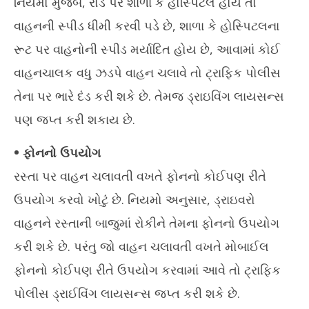
નિયમો મુજબ, રોડ પર શાળા કે હોસ્પિટલ હોય તો
21,
21
વાહનની સ્પીડ ધીમી કરવી પડે છે, શાળા કે હોસ્પિટલના
2024
20
રૂટ પર વાહનોની સ્પીડ મર્યાદિત હોય છે, આવામાં કોઈ
વાહનચાલક વધુ ઝડપે વાહન ચલાવે તો ટ્રાફિક પોલીસ
તેના પર ભારે દંડ કરી શકે છે. તેમજ ડ્રાઇવિંગ લાયસન્સ
પણ જપ્ત કરી શકાય છે.
• ફોનનો ઉપયોગ
રસ્તા પર વાહન ચલાવતી વખતે ફોનનો કોઈપણ રીતે
ઉપયોગ કરવો ખોટું છે. નિયમો અનુસાર, ડ્રાઇવરો
વાહનને રસ્તાની બાજુમાં રોકીને તેમના ફોનનો ઉપયોગ
કરી શકે છે. પરંતુ જો વાહન ચલાવતી વખતે મોબાઈલ
ફોનનો કોઈપણ રીતે ઉપયોગ કરવામાં આવે તો ટ્રાફિક
પોલીસ ડ્રાઈવિંગ લાયસન્સ જપ્ત કરી શકે છે.