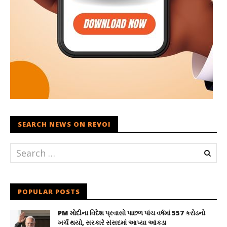
SEARCH NEWS ON REVOI
POPULAR POSTS
PM મોદીના વિદેશ પ્રવાસો પાછળ પાંચ વર્ષમાં 557 કરોડનો
ખર્ચ થયો, સરકારે સંસદમાં આપ્યા આંકડા