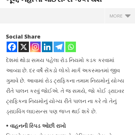
MORE
Social Share
દેશમાં થોડા સમય પહેલા રોડ નિયમો કડક કરવામાં
આવ્યા છે. દર વર્ષે સેંકડો લોકો માર્ગ અકસ્માતમાં જીવ
ગુમાવે છે. આવામાં રોડ ટ્રાફિકના તમામ નિયમોનું યોગ્ય
રીતે પાલન કરવું જોઈએ. તે જ સમયે, જો કોઈ ડ્રાઇવર
ટ્રાફિકના નિયમોનું યોગ્ય રીતે પાલન ના કરે તો તેનું
NOW VIEWING
ડ્રાઇવિંગ લાઇસન્સ પણ જપ્ત થઈ શકે છે.
રસ્તામાં ડ્રાઈવિંગ કરતી વખતે ના કરો આ ભૂલ, નહીં તો લાઈસન્સ જપ્ત
PM 
• વાહનની સ્પિડ ઓછી રાખો
થશે
સરક
August
Au