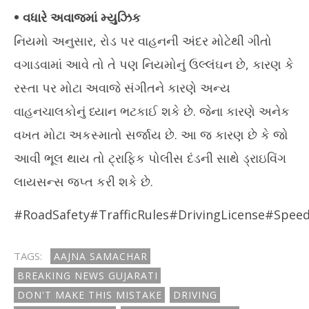
• વધારે અવાજમાં મ્યુઝિક
નિયમો અનુસાર, રોડ પર વાહનની અંદર મોટેથી ગીતો
વગાડવામાં આવે તો તે પણ નિયમોનું ઉલ્લંઘન છે, કારણ કે
રસ્તા પર મોટા અવાજે સંગીતને કારણે અન્ય
વાહનચાલકોનું ધ્યાન ભટકાઈ શકે છે. જેના કારણે અનેક
વખત મોટા અકસ્માતો સર્જાય છે. આ જ કારણ છે કે જો
આવી ભૂલ થાય તો ટ્રાફિક પોલીસ દંડની સાથે ડ્રાઇવિંગ
લાયસન્સ જપ્ત કરી શકે છે.
#RoadSafety#TrafficRules#DrivingLicense#Speed
TAGS:
AAJNA SAMACHAR
BREAKING NEWS GUJARATI
DON'T MAKE THIS MISTAKE
DRIVING