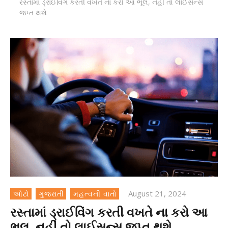
રસ્તામાં ડ્રાઈવિંગ કરતી વખતે ના કરો આ ભૂલ, નહીં તો લાઈસન્સ
જપ્ત થશે
August 21, 2024
ઓટો
ગુજરાતી
મહત્વની વાતો
રસ્તામાં ડ્રાઈવિંગ કરતી વખતે ના કરો આ
ભૂલ, નહીં તો લાઈસન્સ જપ્ત થશે