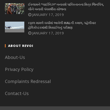
ઈસ્લામને “ચાઈનિઝ” બનાવશે પાકિસ્તાનના મિત્ર જિનપિંગ,
ચીને બનાવી પંચવર્ષીય યોજના
JANUARY 17, 2019
રફાલ મામલે ચર્ચામાં આવેલી HALની કમાલ, પહેલીવાર
હેલિકોપ્ટરમાંથી મિસાઈલનું પરીક્ષણ
JANUARY 17, 2019
ABOUT REVOI
About-Us
Privacy Policy
Complaints Redressal
Contact-Us