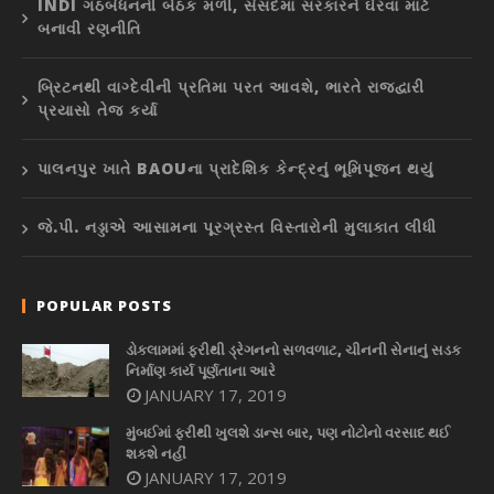
INDI ગઠબંધનની બેઠક મળી, સંસદમાં સરકારને ઘેરવા માટે
બનાવી રણનીતિ
બ્રિટનથી વાગ્દેવીની પ્રતિમા પરત આવશે, ભારતે રાજદ્વારી
પ્રયાસો તેજ કર્યા
પાલનપુર ખાતે BAOUના પ્રાદેશિક કેન્દ્રનું ભૂમિપૂજન થયું
જે.પી. નડ્ડાએ આસામના પૂરગ્રસ્ત વિસ્તારોની મુલાકાત લીધી
POPULAR POSTS
ડોકલામમાં ફરીથી ડ્રેગનનો સળવળાટ, ચીનની સેનાનું સડક
નિર્માણ કાર્ય પૂર્ણતાના આરે
JANUARY 17, 2019
મુંબઈમાં ફરીથી ખુલશે ડાન્સ બાર, પણ નોટોનો વરસાદ થઈ
શકશે નહીં
JANUARY 17, 2019