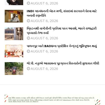
AUGUST 6, 2026
INDI ગઠબંધનની બેઠક મળી, સંસદમાં સરકારને ઘેરવા માટે
બનાવી રણનીતિ
AUGUST 6, 2026
બ્રિટનથી વાગ્દેવીની પ્રતિમા પરત આવશે, ભારતે રાજદ્વારી
પ્રયાસો તેજ કર્યા
AUGUST 6, 2026
પાલનપુર ખાતે BAOUના પ્રાદેશિક કેન્દ્રનું ભૂમિપૂજન થયું
AUGUST 6, 2026
જે.પી. નડ્ડાએ આસામના પૂરગ્રસ્ત વિસ્તારોની મુલાકાત લીધી
AUGUST 6, 2026