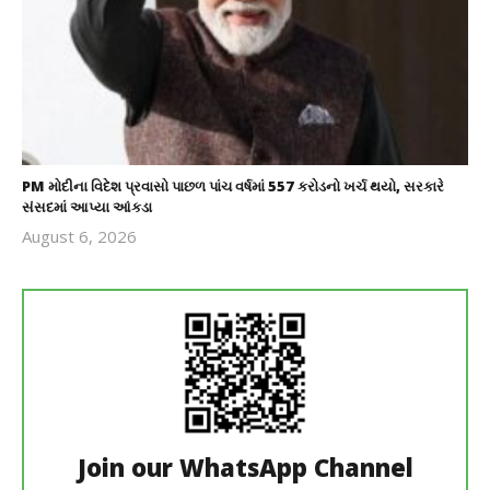
PM મોદીના વિદેશ પ્રવાસો પાછળ પાંચ વર્ષમાં 557 કરોડનો ખર્ચ થયો, સરકારે
સંસદમાં આપ્યા આંકડા
August 6, 2026
revoi
editor
Join our WhatsApp Channel