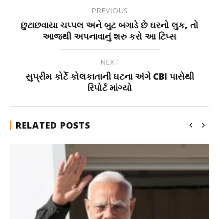
PREVIOUS
છુટાછવાયા ચપ્પલ અને બુટ બગાડે છે ઘરનો લુક, તો
આજથી અપનાવાનું શરુ કરો આ ટિપ્સ
NEXT
સુપ્રીમ કોર્ટે કોલકાતાની ઘટના અંગે CBI પાસેથી
રિપોર્ટ માંગ્યો
RELATED POSTS