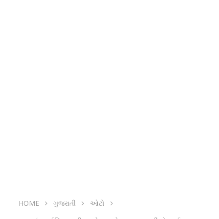
HOME
ગુજરાતી
ઓટો