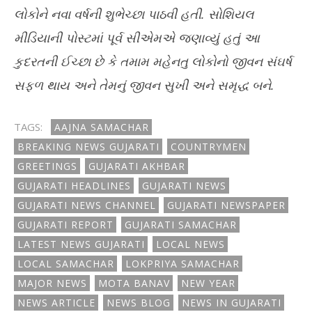
લોકોને નવા વર્ષની શુભેચ્છા પાઠવી હતી. સોશિયલ
મીડિયાની પોસ્ટમાં પૂર્વ સીએમએ જણાવ્યું હતું આ
કુદરતની ઈચ્છા છે કે તમામ મહેનતુ લોકોનો જીવન સંઘર્ષ
સફળ થાય અને તેમનું જીવન સુખી અને સમૃદ્ધ બને.
TAGS:
AAJNA SAMACHAR
BREAKING NEWS GUJARATI
COUNTRYMEN
GREETINGS
GUJARATI AKHBAR
GUJARATI HEADLINES
GUJARATI NEWS
GUJARATI NEWS CHANNEL
GUJARATI NEWSPAPER
GUJARATI REPORT
GUJARATI SAMACHAR
LATEST NEWS GUJARATI
LOCAL NEWS
LOCAL SAMACHAR
LOKPRIYA SAMACHAR
MAJOR NEWS
MOTA BANAV
NEW YEAR
NEWS ARTICLE
NEWS BLOG
NEWS IN GUJARATI