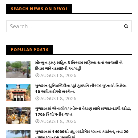
SEARCH NEWS ON REVOI
POPULAR POSTS
મોન્સુન ટ્રફ સહિત 3 સિસ્ટમ સક્રિય થતાં આજથી બે
દિવસ ભારે વરસાદની આગાહી
AUGUST 8, 2026
ગુજરાત યુનિવર્સિટીના પૂર્વ કૂલપતિ નીરજા ગુપ્તાએ નિમેલા
10 અધિકારીઓ સસ્પેન્ડ
AUGUST 8, 2026
ગુજરાતમાં એનાલોગ પનીરના વેચાણ સામે રાજ્યવ્યાપી દરોડા,
1705 કિલો પનીર જપ્ત
AUGUST 8, 2026
ગુજરાતમાં 14000થી વધુ બાયોગેસ પ્લાન્ટ કાર્યરત, નવા 20
હજાર પ્લાન્ટ્સ પ્રગતિમાં