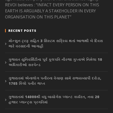
REVOI believes : “INFACT EVERY PERSON ON THIS
EARTH IS ARGUABLY A STAKEHOLDER IN EVERY
ORGANISATION ON THIS PLANET”
RECENT POSTS
મોન્સુન ટ્રફ સહિત 3 સિસ્ટમ સક્રિય થતાં આજથી બે દિવસ
ભારે વરસાદની આગાહી
ગુજરાત યુનિવર્સિટીના પૂર્વ કૂલપતિ નીરજા ગુપ્તાએ નિમેલા 10
અધિકારીઓ સસ્પેન્ડ
ગુજરાતમાં એનાલોગ પનીરના વેચાણ સામે રાજ્યવ્યાપી દરોડા,
1705 કિલો પનીર જપ્ત
ગુજરાતમાં 14000થી વધુ બાયોગેસ પ્લાન્ટ કાર્યરત, નવા 20
હજાર પ્લાન્ટ્સ પ્રગતિમાં