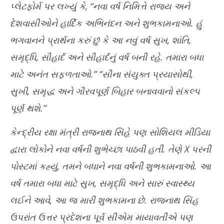
પ્લેટફોર્મ પર લખ્યું કે, “નવા વર્ષ નિમિત્તે રાજ્ય અને
દેશવાસીઓને હાર્દિક અભિનંદન અને શુભકામનાઓ. હું
ભગવાનને પ્રાર્થના કરું છું કે આ નવું વર્ષ સુખ, શાંતિ,
સમૃદ્ધિ, સૌહાર્દ અને સૌહાર્દનું વર્ષ બની રહે. તમારા બધા
માટે અનંત સફળતાઓ.” “સૌના સંયુક્ત પ્રયાસોથી,
સુખી, સમૃદ્ધ અને ગૌરવપૂર્ણ બિહાર બનાવવાનો સંકલ્પ
પૂર્ણ થશે.”
કેન્દ્રીય રક્ષા મંત્રી રાજનાથ સિંહે પણ સોશિયલ મીડિયા
દ્વારા લોકોને નવા વર્ષની શુભેચ્છા પાઠવી હતી. તેણે X પરની
પોસ્ટમાં કહ્યું, તમને બધાને નવા વર્ષની શુભકામનાઓ. આ
વર્ષ તમારા બધા માટે સુખ, સમૃદ્ધિ અને સારું સ્વાસ્થ્ય
લઈને આવે, આ જ મારી શુભકામના છે. રાજનાથ સિંહ
ઉપરાંત ઉત્તર પ્રદેશના પૂર્વ સીએમ માયાવતીએ પણ