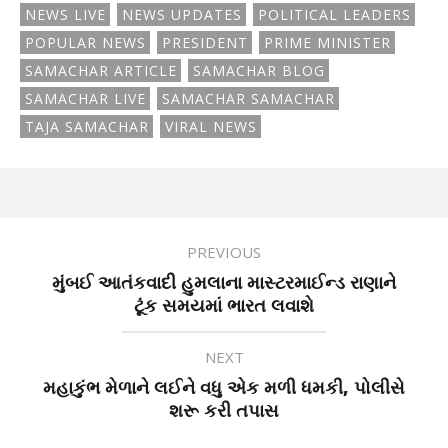
NEWS LIVE
NEWS UPDATES
POLITICAL LEADERS
POPULAR NEWS
PRESIDENT
PRIME MINISTER
SAMACHAR ARTICLE
SAMACHAR BLOG
SAMACHAR LIVE
SAMACHAR SAMACHAR
TAJA SAMACHAR
VIRAL NEWS
PREVIOUS
મુંબઈ આતંકવાદી હુમલાના માસ્ટરમાઈન્ડ રાણાને
ટૂંક સમયમાં ભારત લવાશે
NEXT
મહાકુંભ મેળાને લઈને વધુ એક મળી ધમકી, પોલીસે
શરૂ કરી તપાસ