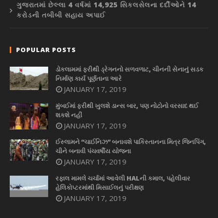
ગુજરાતમાં છેલ્લા 4 વર્ષમાં 14,925 સિકલસેલના દર્દીઓને 14
કરોડની તબીબી સહાય અપાઈ
POPULAR POSTS
ડોકલામમાં ફરીથી ડ્રેગનનો સળવળાટ, ચીનની સેનાનું સડક
નિર્માણ કાર્ય પૂર્ણતાના આરે
JANUARY 17, 2019
મુંબઈમાં ફરીથી ખુલશે ડાન્સ બાર, પણ નોટોનો વરસાદ થઈ
શકશે નહીં
JANUARY 17, 2019
ઈસ્લામને “ચાઈનિઝ” બનાવશે પાકિસ્તાનના મિત્ર જિનપિંગ,
ચીને બનાવી પંચવર્ષીય યોજના
JANUARY 17, 2019
રફાલ મામલે ચર્ચામાં આવેલી HALની કમાલ, પહેલીવાર
હેલિકોપ્ટરમાંથી મિસાઈલનું પરીક્ષણ
JANUARY 17, 2019