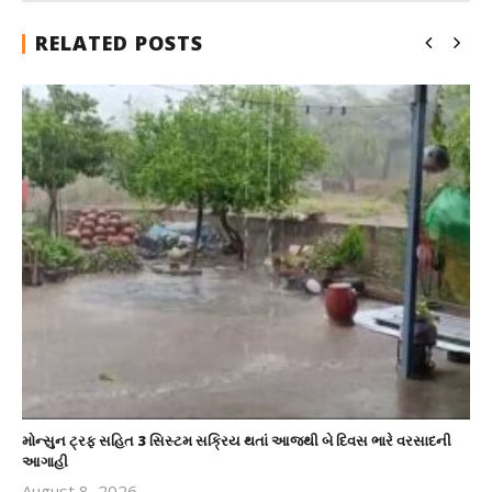
RELATED POSTS
મોન્સુન ટ્રફ સહિત 3 સિસ્ટમ સક્રિય થતાં આજથી બે દિવસ ભારે વરસાદની
આગાહી
August 8, 2026