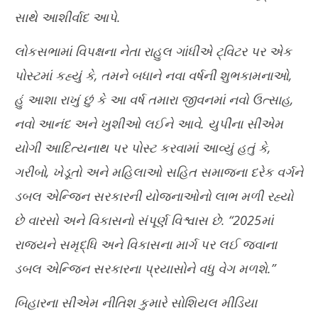
સાથે આશીર્વાદ આપે.
લોકસભામાં વિપક્ષના નેતા રાહુલ ગાંધીએ ટ્વિટર પર એક
પોસ્ટમાં કહ્યું કે, તમને બધાને નવા વર્ષની શુભકામનાઓ,
હું આશા રાખું છું કે આ વર્ષ તમારા જીવનમાં નવો ઉત્સાહ,
નવો આનંદ અને ખુશીઓ લઈને આવે. યુપીના સીએમ
યોગી આદિત્યનાથ પર પોસ્ટ કરવામાં આવ્યું હતું કે,
ગરીબો, ખેડૂતો અને મહિલાઓ સહિત સમાજના દરેક વર્ગને
ડબલ એન્જિન સરકારની યોજનાઓનો લાભ મળી રહ્યો
છે વારસો અને વિકાસનો સંપૂર્ણ વિશ્વાસ છે. “2025માં
રાજ્યને સમૃદ્ધિ અને વિકાસના માર્ગ પર લઈ જવાના
ડબલ એન્જિન સરકારના પ્રયાસોને વધુ વેગ મળશે.”
બિહારના સીએમ નીતિશ કુમારે સોશિયલ મીડિયા