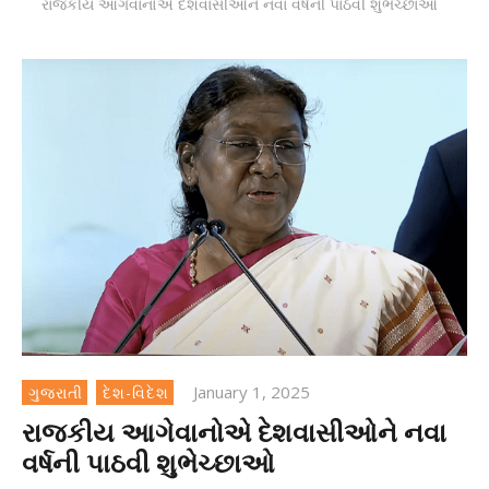
રાજકીય આગેવાનોએ દેશવાસીઓને નવા વર્ષની પાઠવી શુભેચ્છાઓ
January 1, 2025
ગુજરાતી
દેશ-વિદેશ
રાજકીય આગેવાનોએ દેશવાસીઓને નવા
વર્ષની પાઠવી શુભેચ્છાઓ