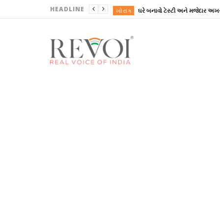
HEADLINE
ખોરાક
ઘરે બનાવો ટેસ્ટી અને મજેદાર અખર
ગુજરાત
ગુજરાત
ગુજરાત
ગુજરાત
ખોરાક
ઘરે બનાવો ટેસ્ટી અને મજેદાર અખર