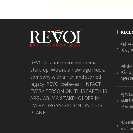
RECE
ઘરે બ
કેક, 
REVOI is a independent media
ગાંધીન
start-up. We are a new-age media
એન્ડ 
company with a rich and storied
પ્રારં
legacy. REVOI believes : “INFACT
EVERY PERSON ON THIS EARTH IS
ગુજરા
ARGUABLY A STAKEHOLDER IN
વૃક્ષ
EVERY ORGANISATION ON THIS
રોપાઓ
PLANET”
એનાલો
બાદ અ