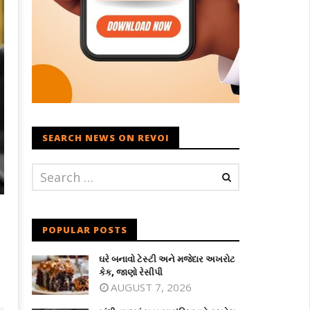
SEARCH NEWS ON REVOI
POPULAR POSTS
ઘરે બનાવો ટેસ્ટી અને મજેદાર અખરોટ
કેક, જાણો રેસીપી
AUGUST 7, 2026