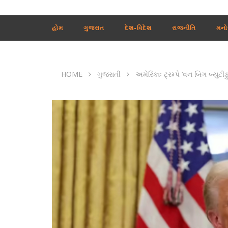
હોમ
ગુજરાત
દેશ-વિદેશ
રાજનીતિ
મનો
HOME
ગુજરાતી
અમેરિકાઃ ટ્રમ્પે ‘વન બિગ બ્યુટીફ