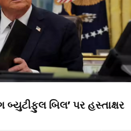
ગ બ્યુટીફુલ બિલ’ પર હસ્તાક્ષર