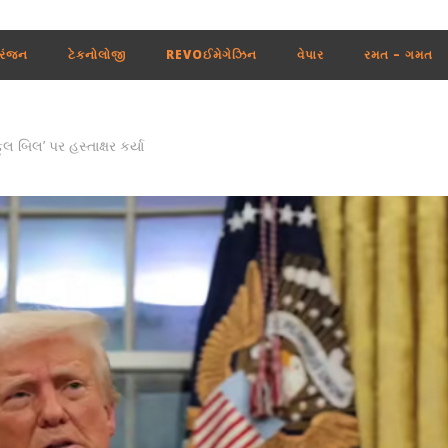
રંજન
ટેકનોલોજી
REVOઈમેગેઝિન
વેપાર
રમત – ગમત
ુલ બિલ’ પર હસ્તાક્ષર કર્યા