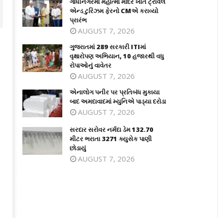
ગાંધીનગરમાં મહાત્મા મંદિર ખાતે ટ્રાવેલ
એન્ડ ટુરિઝમ ફેરનો CMએ કરાવ્યો
પ્રારંભ
AUGUST 7, 2026
ગુજરાતમાં 289 સરકારી ITIમાં
વૃક્ષારોપણ અભિયાન, 10 હજારથી વધુ
રોપાઓનું વાવેતર
AUGUST 7, 2026
એનાલોગ પનીર પર પ્રતિબંધ મુકાયા
બાદ અમદાવાદમાં મ્યુનિએ પાડ્યા દરોડા
AUGUST 7, 2026
સરદાર સરોવર નર્મદા ડેમ 132.70
જરાતમાં 289 સરકારી ITIમાં વૃક્ષારોપણ
એનાલોગ પનીર પર પ્રતિબંધ મુકાયા બાદ
મીટર ભરાતા 3271 ક્યુસેક પાણી
િયાન, 10 હજારથી વધુ રોપાઓનું
અમદાવાદમાં મ્યુનિએ પાડ્યા દરોડા
છોડાયું
વેતર
July
AUGUST 7, 2026
ly
5,
2025
025