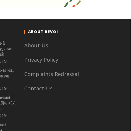
ABOUT REVOI
નનો
About-Us
ું સડક
આરે
Privacy Policy
019
ાન્સ બાર,
Complaints Redressal
 શકશે
Contact-Us
019
બનાવશે
પિંગ, ચીને
ા
019
વેલી
ાર