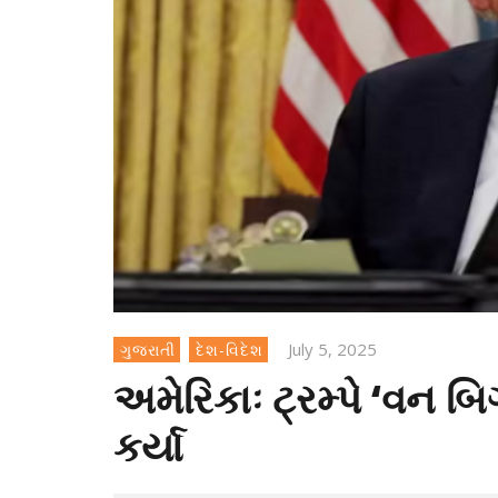
July 5, 2025
ગુજરાતી
દેશ-વિદેશ
અમેરિકાઃ ટ્રમ્પે ‘વન બિ
કર્યા