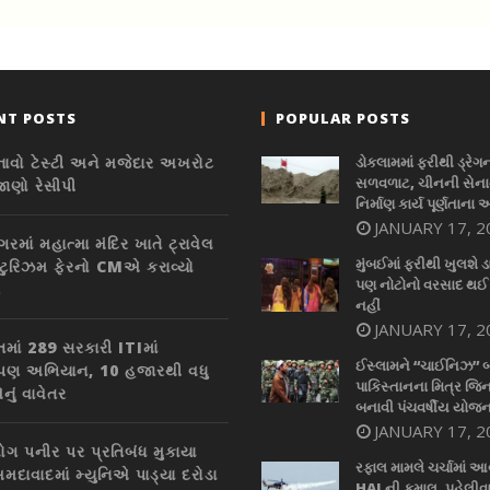
NT POSTS
POPULAR POSTS
નાવો ટેસ્ટી અને મજેદાર અખરોટ
ડોકલામમાં ફરીથી ડ્રેગ
સળવળાટ, ચીનની સેનાન
જાણો રેસીપી
નિર્માણ કાર્ય પૂર્ણતાના 
JANUARY 17, 2
ગરમાં મહાત્મા મંદિર ખાતે ટ્રાવેલ
મુંબઈમાં ફરીથી ખુલશે ડ
ટુરિઝમ ફેરનો CMએ કરાવ્યો
પણ નોટોનો વરસાદ થઈ
ભ
નહીં
JANUARY 17, 2
તમાં 289 સરકારી ITIમાં
ઈસ્લામને “ચાઈનિઝ” 
ારોપણ અભિયાન, 10 હજારથી વધુ
પાકિસ્તાનના મિત્ર જિન
નું વાવેતર
બનાવી પંચવર્ષીય યોજન
JANUARY 17, 2
ગ પનીર પર પ્રતિબંધ મુકાયા
રફાલ મામલે ચર્ચામાં આ
મદાવાદમાં મ્યુનિએ પાડ્યા દરોડા
HALની કમાલ, પહેલીવ