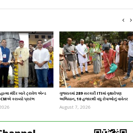
હાત્મા મંદિર ખાતે ટ્રાવેલ એન્ડ
ગુજરાતમાં 289 સરકારી ITIમાં વૃક્ષારોપણ
 CMએ કરાવ્યો પ્રારંભ
અભિયાન, 10 હજારથી વધુ રોપાઓનું વાવેતર
 2026
August 7, 2026
revoi
revoi
editor
editor