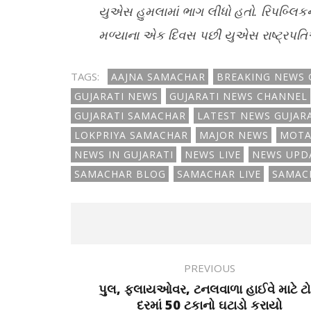
યુએસ હુમલામાં ભાગ લીધો હતો. રિપબ્લિકન-
મળ્યાના એક દિવસ પછી યુએસ રાષ્ટ્રપતિએ 
TAGS:
AAJNA SAMACHAR
BREAKING NEWS 
GUJARATI NEWS
GUJARATI NEWS CHANNEL
GUJARATI SAMACHAR
LATEST NEWS GUJAR
LOKPRIYA SAMACHAR
MAJOR NEWS
MOTA
NEWS IN GUJARATI
NEWS LIVE
NEWS UPD
SAMACHAR BLOG
SAMACHAR LIVE
SAMAC
PREVIOUS
પુલ, ફ્લાયઓવર, ટનલવાળા હાઈવે માટે ટ
દરમાં 50 ટકાનો ઘટાડો કરાયો