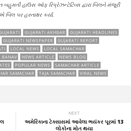
બહુમતી હાઉસ ઓફ રિપ્રેઝન્ટેટિવ્સ દ્વારા બિલને મંજૂરી
બિલ પર હસ્તાક્ષર કર્યા.
GUJARATI
GUJARATI AKHBAR
GUJARATI HEADLINES
GUJARATI NEWSPAPER
GUJARATI REPORT
ATI
LOCAL NEWS
LOCAL SAMACHAR
 BANAV
NEWS ARTICLE
NEWS BLOG
ATES
POPULAR NEWS
SAMACHAR ARTICLE
HAR SAMACHAR
TAJA SAMACHAR
VIRAL NEWS
NEXT
ોલ
અમેરિકાના ટેક્સાસમાં આવેલા ભયંકર પૂરમાં 13
લોકોના મોત થયા