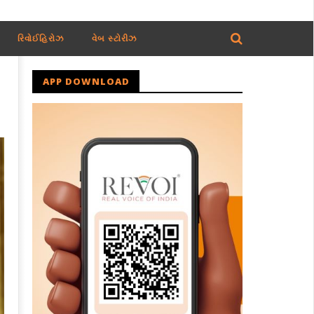
રિવોઈહિરોઝ
વેબ સ્ટોરીઝ
APP DOWNLOAD