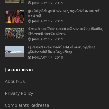
JANUARY 17, 2019
મુંબઈમાં ફરીથી ખુલશે ડાન્સ બાર, પણ નોટોનો વરસાદ થઈ
શકશે નહીં
JANUARY 17, 2019
ઈસ્લામને “ચાઈનિઝ” બનાવશે પાકિસ્તાનના મિત્ર જિનપિંગ,
ચીને બનાવી પંચવર્ષીય યોજના
JANUARY 17, 2019
રફાલ મામલે ચર્ચામાં આવેલી HALની કમાલ, પહેલીવાર
હેલિકોપ્ટરમાંથી મિસાઈલનું પરીક્ષણ
JANUARY 17, 2019
ABOUT REVOI
About-Us
Privacy Policy
Complaints Redressal