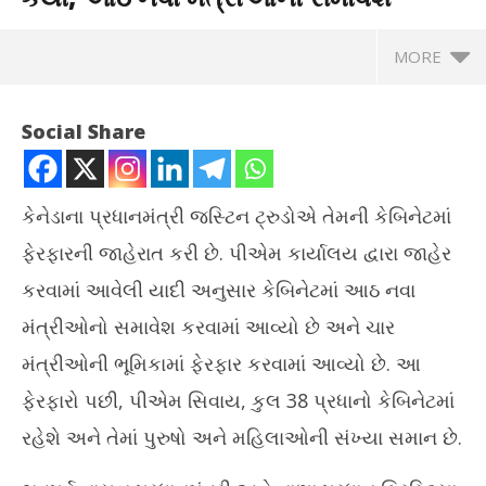
MORE
Social Share
કેનેડાના પ્રધાનમંત્રી જસ્ટિન ટ્રુડોએ તેમની કેબિનેટમાં
ફેરફારની જાહેરાત કરી છે. પીએમ કાર્યાલય દ્વારા જાહેર
કરવામાં આવેલી યાદી અનુસાર કેબિનેટમાં આઠ નવા
મંત્રીઓનો સમાવેશ કરવામાં આવ્યો છે અને ચાર
NOW VIEWING
મંત્રીઓની ભૂમિકામાં ફેરફાર કરવામાં આવ્યો છે. આ
કેનેડા : પ્રધાનમંત્રીએ કેબિનેટમાં ફેરબદલ કર્યો, આઠ નવા મંત્રીઓનો
ફેરફારો પછી, પીએમ સિવાય, કુલ 38 પ્રધાનો કેબિનેટમાં
સમાવેશ
ઘરે
રહેશે અને તેમાં પુરુષો અને મહિલાઓની સંખ્યા સમાન છે.
December
De
21, 2024
21