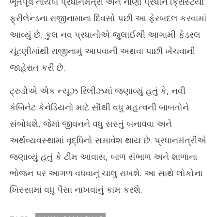
ભૂતપૂર્વ નાયબ પ્રધાનમંત્રી અને નાણા પ્રધાન ક્રિસ્ટિયા
ફ્રીલેન્ડના રાજીનામાના દિવસો પછી આ ફેરબદલ કરવામાં
આવ્યું છે. કુલ નવ પ્રધાનોએ જુલાઈથી આગામી ફેડરલ
ચૂંટણીમાંથી રાજીનામું આપવાની અથવા પાછી ખેંચવાની
જાહેરાત કરી છે.
ટ્રુડોએ એક ન્યૂઝ રિલીઝમાં જણાવ્યું હતું કે, નવી
કેબિનેટ કેનેડિયનો માટે સૌથી વધુ મહત્વની બાબતોને
સંબોધશે, જેમાં જીવનને વધુ સસ્તું બનાવવા અને
અર્થવ્યવસ્થામાં વૃદ્ધિનો સમાવેશ થાય છે. પ્રધાનમંત્રીએ
જણાવ્યું હતું કે ટીમ આવાસ, બાળ સંભાળ અને શાળાના
ભોજન પર આગળ વધવાનું ચાલુ રાખશે. આ સાથે લોકોના
ખિસ્સામાં વધુ પૈસા નાખવાનું કામ કરશે.