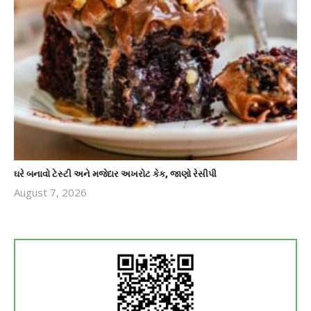
ઘરે બનાવો ટેસ્ટી અને મજેદાર અખરોટ કેક, જાણો રેસીપી
August 7, 2026
revoi
editor