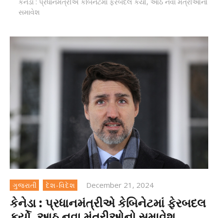
કેનેડા : પ્રધાનમંત્રીએ કેબિનેટમાં ફેરબદલ કર્યો, આઠ નવા મંત્રીઓનો
સમાવેશ
December 21, 2024
ગુજરાતી
દેશ-વિદેશ
કેનેડા : પ્રધાનમંત્રીએ કેબિનેટમાં ફેરબદલ
કર્યો, આઠ નવા મંત્રીઓનો સમાવેશ