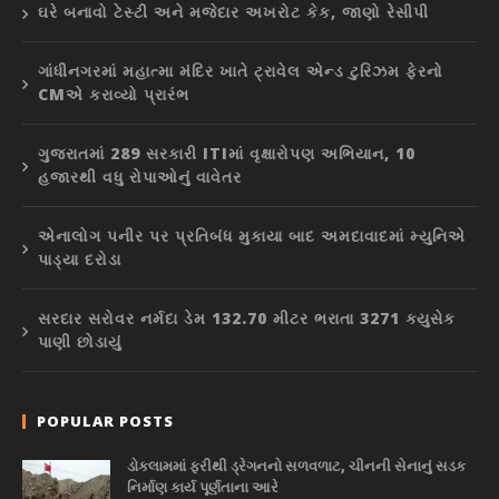
ઘરે બનાવો ટેસ્ટી અને મજેદાર અખરોટ કેક, જાણો રેસીપી
ગાંધીનગરમાં મહાત્મા મંદિર ખાતે ટ્રાવેલ એન્ડ ટુરિઝમ ફેરનો
CMએ કરાવ્યો પ્રારંભ
ગુજરાતમાં 289 સરકારી ITIમાં વૃક્ષારોપણ અભિયાન, 10
હજારથી વધુ રોપાઓનું વાવેતર
એનાલોગ પનીર પર પ્રતિબંધ મુકાયા બાદ અમદાવાદમાં મ્યુનિએ
પાડ્યા દરોડા
સરદાર સરોવર નર્મદા ડેમ 132.70 મીટર ભરાતા 3271 ક્યુસેક
પાણી છોડાયું
POPULAR POSTS
ડોકલામમાં ફરીથી ડ્રેગનનો સળવળાટ, ચીનની સેનાનું સડક
નિર્માણ કાર્ય પૂર્ણતાના આરે