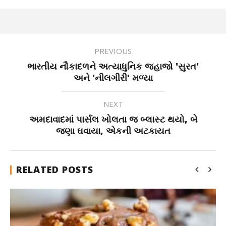
PREVIOUS
ભારતીય નૌકાદળને અત્યાધુનિક જહાજો 'સુરત'
અને 'નીલગીરી' મળ્યા
NEXT
અમદાવાદમાં પાર્સલ ખોલતા જ બ્લાસ્ટ થયો, બે
જણા ઘવાયા, એકની અટકાયત
RELATED POSTS