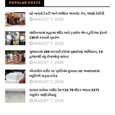
POPULAR POSTS
ઘરે બનાવો ટેસ્ટી અને મજેદાર અખરોટ કેક, જાણો રેસીપી
AUGUST 7, 2026
ગાંધીનગરમાં મહાત્મા મંદિર ખાતે ટ્રાવેલ એન્ડ ટુરિઝમ ફેરનો
CMએ કરાવ્યો પ્રારંભ
AUGUST 7, 2026
ગુજરાતમાં 289 સરકારી ITIમાં વૃક્ષારોપણ અભિયાન, 10
હજારથી વધુ રોપાઓનું વાવેતર
AUGUST 7, 2026
એનાલોગ પનીર પર પ્રતિબંધ મુકાયા બાદ અમદાવાદમાં
મ્યુનિએ પાડ્યા દરોડા
AUGUST 7, 2026
સરદાર સરોવર નર્મદા ડેમ 132.70 મીટર ભરાતા 3271
ક્યુસેક પાણી છોડાયું
AUGUST 7, 2026