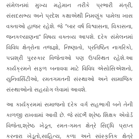
સંમેલનમાં મુખ્ય મહેમાન તરીકે પ્રભારી મંત્રી,
સંસદસભ્ય અને પ્રદેશ કક્ષાએથી નિમણૂંક પામેલા ખાસ
વક્તાઓ હાજર રહેશે. જે “બાર વર્ષ વિશ્વાસના, વિકાસના,
જનકલ્યાણના” વિષય વક્તવ્ય આપશે. દરેક સંમેલનમાં
વિવિધ ક્ષેત્રોના તજજ્ઞો, નિષ્ણાતો, પ્રતિષ્ઠિત નાગરિકો,
પદ્મશ્રી પુરસ્કાર વિજેતાઓ પણ ઉપસ્થિત રહેશે.આ
કાર્યક્રમને સફળ બનાવવા માટે વિવિધ એસોસિએશનો,
યુનિવર્સિટીઓ, રમતગમતની સંસ્થાઓ અને સામાજિક
સંસ્થાઓનો સહયોગ લેવામાં આવશે.
આ કાર્યક્રમમાં સમાજનો દરેક વર્ગ સહભાગી બને તેની
કાળજી રાખવામાં આવી છે. જે સંદર્ભે શ્રેષ્ઠ શિક્ષક એવોર્ડ
વિજેતા,શ્રેષ્ઠ ખેડૂત, રમત-ગમત ક્ષેત્રે સિદ્ધિ પ્રાપ્ત
કરનારા ખેડૂતો,સાહિત્ય, કળા અને સાંસ્કૃતિક ક્ષેત્રે