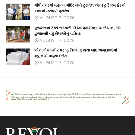
ગાંધીનગરમાં મહાત્મા મંદિર ખાતે ટ્રાવેલ એન્ડ ટુરિઝમ ફેરનો
CMએ કરાવ્યો પ્રારંભ
AUGUST 7, 2026
ગુજરાતમાં 289 સરકારી ITIમાં વૃક્ષારોપણ અભિયાન, 10
હજારથી વધુ રોપાઓનું વાવેતર
AUGUST 7, 2026
એનાલોગ પનીર પર પ્રતિબંધ મુકાયા બાદ અમદાવાદમાં
મ્યુનિએ પાડ્યા દરોડા
AUGUST 7, 2026