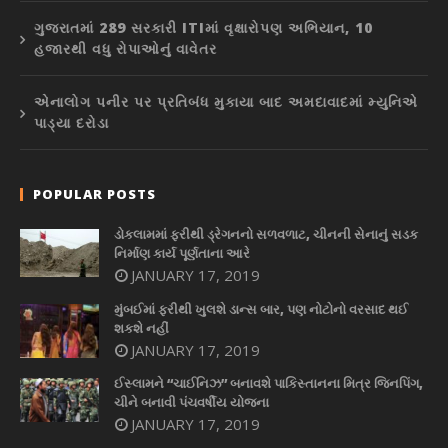
ગુજરાતમાં 289 સરકારી ITIમાં વૃક્ષારોપણ અભિયાન, 10
હજારથી વધુ રોપાઓનું વાવેતર
એનાલોગ પનીર પર પ્રતિબંધ મુકાયા બાદ અમદાવાદમાં મ્યુનિએ
પાડ્યા દરોડા
POPULAR POSTS
ડોકલામમાં ફરીથી ડ્રેગનનો સળવળાટ, ચીનની સેનાનું સડક
નિર્માણ કાર્ય પૂર્ણતાના આરે
JANUARY 17, 2019
મુંબઈમાં ફરીથી ખુલશે ડાન્સ બાર, પણ નોટોનો વરસાદ થઈ
શકશે નહીં
JANUARY 17, 2019
ઈસ્લામને “ચાઈનિઝ” બનાવશે પાકિસ્તાનના મિત્ર જિનપિંગ,
ચીને બનાવી પંચવર્ષીય યોજના
JANUARY 17, 2019