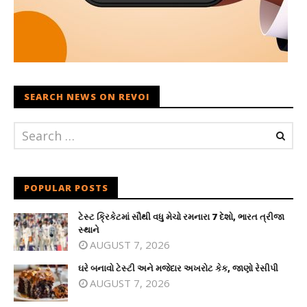
SEARCH NEWS ON REVOI
POPULAR POSTS
ટેસ્ટ ક્રિકેટમાં સૌથી વધુ મેચો રમનારા 7 દેશો, ભારત ત્રીજા
સ્થાને
AUGUST 7, 2026
ઘરે બનાવો ટેસ્ટી અને મજેદાર અખરોટ કેક, જાણો રેસીપી
AUGUST 7, 2026