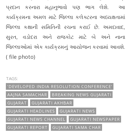
પ્રદાન કરનારા મહાનુભાવો પણ ભાગ લેશે. આ
કાર્યક્રમના અમલ માટે જિલ્લા કલેક્ટરના અધ્યક્ષતામાં
જિલ્લા કક્ષાની સમિતિની રચના કરાઈ છે. અમદાવાદ,
સુરત, વડોદરા અને રાજકોટ માટે બે અને નાના
જિલ્લાઓમાં એક કાર્યક્રમનું આયોજન કરવામાં આવશે.
( file photo)
TAGS:
'DEVELOPED INDIA RESOLUTION CONFERENCE'
AAJNA SAMACHAR
BREAKING NEWS GUJARATI
GUJARAT
GUJARATI AKHBAR
GUJARATI HEADLINES
GUJARATI NEWS
GUJARATI NEWS CHANNEL
GUJARATI NEWSPAPER
GUJARATI REPORT
GUJARATI SAMA CHAR