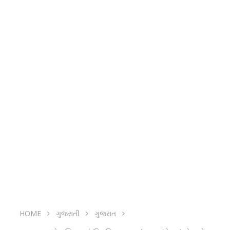
HOME
ગુજરાતી
ગુજરાત