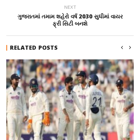
NEXT
ગુજરાતમાં તમામ શહેરો વર્ષ 2030 સુધીમાં વાયર
ફ્રી સિટી બનશે
RELATED POSTS