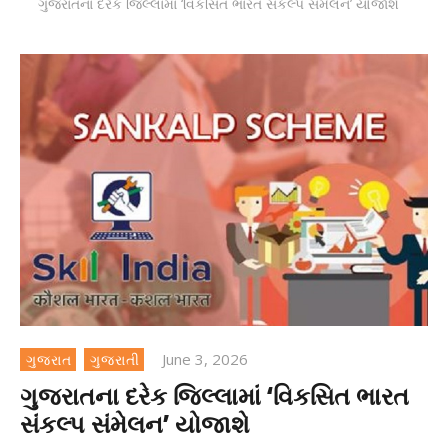
ગુજરાતના દરેક જિલ્લામાં ‘વિકસિત ભારત સંકલ્પ સંમેલન’ યોજાશે
June 3, 2026
ગુજરાત
ગુજરાતી
ગુજરાતના દરેક જિલ્લામાં ‘વિકસિત ભારત
સંકલ્પ સંમેલન’ યોજાશે