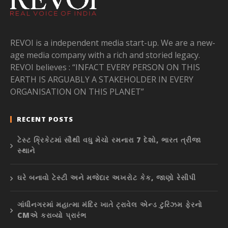
REVOI is a independent media start-up. We are a new-
age media company with a rich and storied legacy.
REVOI believes : “INFACT EVERY PERSON ON THIS
EARTH IS ARGUABLY A STAKEHOLDER IN EVERY
ORGANISATION ON THIS PLANET”
RECENT POSTS
ટેસ્ટ ક્રિકેટમાં સૌથી વધુ મેચો રમનારા 7 દેશો, ભારત ત્રીજા
સ્થાને
ઘરે બનાવો ટેસ્ટી અને મજેદાર અખરોટ કેક, જાણો રેસીપી
ગાંધીનગરમાં મહાત્મા મંદિર ખાતે ટ્રાવેલ એન્ડ ટુરિઝમ ફેરનો
CMએ કરાવ્યો પ્રારંભ