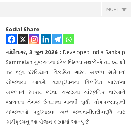
MORE
Social Share
ગાંધીનગર, 3 જુન 2026
:
Developed India Sankalp
Sammelan
ગુજરાતના દરેક જિલ્લા મથકોએ તા. ૦૮ થી
૧૪ જૂન દરમિયાન ‘વિકસિત ભારત સંકલ્પ સંમેલન’
યોજવામાં આવશે. વડાપ્રધાનના ‘વિકસિત ભારત’ના
સંકલ્પને સાકાર કરવા, રાજ્યના સાંસ્કૃતિક વારસાને
NOW VIEWING
જાળવવા તેમજ છેવાડાના માનવી સુધી લોકકલ્યાણની
ગુજરાતના દરેક જિલ્લામાં ‘વિકસિત ભારત સંકલ્પ સંમેલન’ યોજાશે
ટેસ્
યોજનાઓ પહોંચાડવા અને જનભાગીદારી-વૃદ્ધિ માટે
June
Ju
કાર્યક્રમનું આયોજન કરવામાં આવ્યું છે.
3,
3,
2026
20