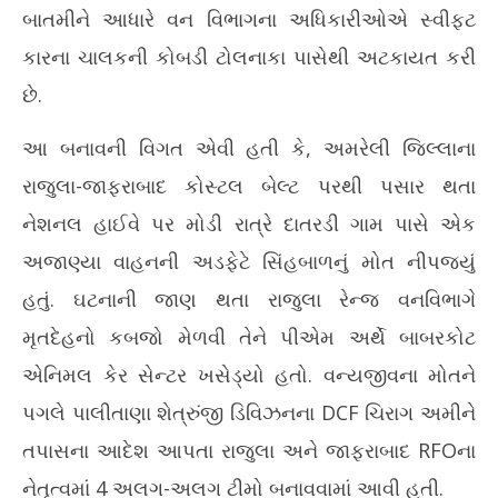
બાતમીને આધારે વન વિભાગના અધિકારીઓએ સ્વીફ્ટ
May
Ma
15,
15
કારના ચાલકની કોબડી ટોલનાકા પાસેથી અટકાયત કરી
2026
20
છે.
આ બનાવની વિગત એવી હતી કે, અમરેલી જિલ્લાના
રાજુલા-જાફરાબાદ કોસ્ટલ બેલ્ટ પરથી પસાર થતા
નેશનલ હાઈવે પર મોડી રાત્રે દાતરડી ગામ પાસે એક
અજાણ્યા વાહનની અડફેટે સિંહબાળનું મોત નીપજ્યું
હતું. ઘટનાની જાણ થતા રાજુલા રેન્જ વનવિભાગે
મૃતદેહનો કબજો મેળવી તેને પીએમ અર્થે બાબરકોટ
એનિમલ કેર સેન્ટર ખસેડ્યો હતો. વન્યજીવના મોતને
પગલે પાલીતાણા શેત્રુંજી ડિવિઝનના DCF ચિરાગ અમીને
તપાસના આદેશ આપતા રાજુલા અને જાફરાબાદ RFOના
નેતૃત્વમાં 4 અલગ-અલગ ટીમો બનાવવામાં આવી હતી.