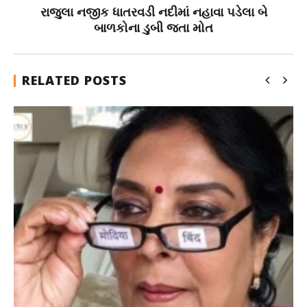
રાજુલા નજીક ધાતરવડી નદીમાં નહાવા પડેલા બે
બાળકોના ડુબી જતા મોત
RELATED POSTS