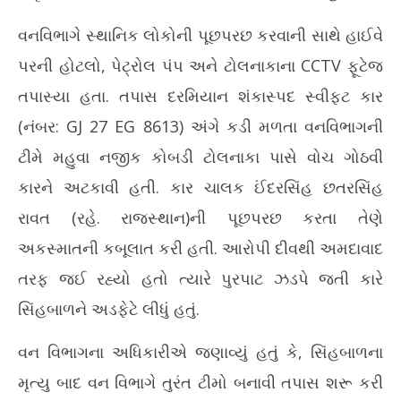
વનવિભાગે સ્થાનિક લોકોની પૂછપરછ કરવાની સાથે હાઈવે
પરની હોટલો, પેટ્રોલ પંપ અને ટોલનાકાના CCTV ફૂટેજ
તપાસ્યા હતા. તપાસ દરમિયાન શંકાસ્પદ સ્વીફ્ટ કાર
(નંબર: GJ 27 EG 8613) અંગે કડી મળતા વનવિભાગની
ટીમે મહુવા નજીક કોબડી ટોલનાકા પાસે વોચ ગોઠવી
કારને અટકાવી હતી. કાર ચાલક ઈંદરસિંહ છતરસિંહ
રાવત (રહે. રાજસ્થાન)ની પૂછપરછ કરતા તેણે
અકસ્માતની કબૂલાત કરી હતી. આરોપી દીવથી અમદાવાદ
તરફ જઈ રહ્યો હતો ત્યારે પુરપાટ ઝડપે જતી કારે
સિંહબાળને અડફેટે લીધું હતું.
વન વિભાગના અધિકારીએ જણાવ્યું હતું કે, સિંહબાળના
મૃત્યુ બાદ વન વિભાગે તુરંત ટીમો બનાવી તપાસ શરૂ કરી