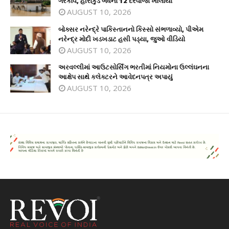
ગરકાવ, હીરાકુડ બંધના 12 દરવાજા ખોલાયા
AUGUST 10, 2026
બોક્સર નરેન્દ્રે પાકિસ્તાનનો કિસ્સો સંભળાવ્યો, પીએમ
નરેન્દ્ર મોદી ખડખડાટ હસી પડ્યા, જુઓ વીડિયો
AUGUST 10, 2026
અરવલ્લીમાં આઉટસોર્સિંગ ભરતીમાં નિયમોના ઉલ્લંઘનના
આક્ષેપ સાથે કલેક્ટરને આવેદનપત્ર અપાયું
AUGUST 10, 2026