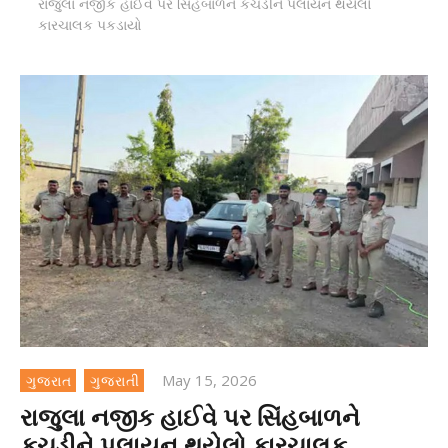
રાજુલા નજીક હાઈવે પર સિંહબાળને કચડીને પલાયન થયેલો
કારચાલક પકડાયો
May 15, 2026
ગુજરાત
ગુજરાતી
રાજુલા નજીક હાઈવે પર સિંહબાળને
કચડીને પલાયન થયેલો કારચાલક