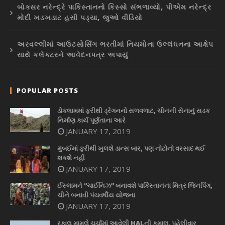
બોક્સર નરેન્દ્રે પાકિસ્તાનનો કિસ્સો સંભળાવ્યો, પીએમ નરેન્દ્ર
મોદી ખડખડાટ હસી પડ્યા, જુઓ વીડિયો
અરવલ્લીમાં આઉટસોર્સિંગ ભરતીમાં નિયમોના ઉલ્લંઘનના આક્ષેપ
સાથે કલેક્ટરને આવેદનપત્ર અપાયું
POPULAR POSTS
ડોકલામમાં ફરીથી ડ્રેગનનો સળવળાટ, ચીનની સેનાનું સડક
નિર્માણ કાર્ય પૂર્ણતાના આરે
JANUARY 17, 2019
મુંબઈમાં ફરીથી ખુલશે ડાન્સ બાર, પણ નોટોનો વરસાદ થઈ
શકશે નહીં
JANUARY 17, 2019
ઈસ્લામને “ચાઈનિઝ” બનાવશે પાકિસ્તાનના મિત્ર જિનપિંગ,
ચીને બનાવી પંચવર્ષીય યોજના
JANUARY 17, 2019
રફાલ મામલે ચર્ચામાં આવેલી HALની કમાલ, પહેલીવાર