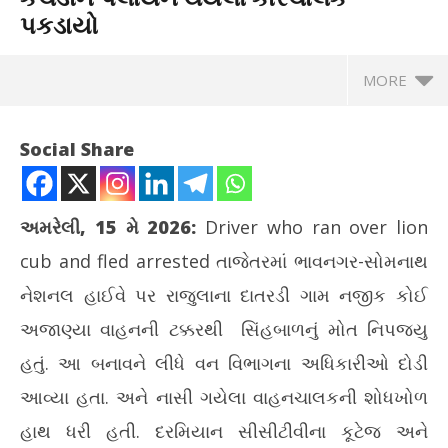
પકડાયો
MORE
Social Share
અમરેલી
,
15 મે 2026
:
Driver who ran over lion
cub and fled arrested
તાજેતરમાં ભાવનગર-સોમનાથ
નેશનલ હાઈવે પર રાજુલાના દાતરડી ગામ નજીક કોઈ
અજાણ્યા વાહનની ટક્કરથી સિંહબાળનું મોત નિપજ્યુ
હતું. આ બનાવને લીધે વન વિભાગના અધિકારીઓ દોડી
NOW VIEWING
આવ્યા હતા. અને નાસી ગયેલા વાહનચાલકની શોધખોળ
રાજુલા નજીક હાઈવે પર સિંહબાળને કચડીને પલાયન થયેલો કારચાલક
કોં
હાથ ધરી હતી. દરમિયાન સીસીટીવીના કૂટેજ અને
પકડાયો
છે 