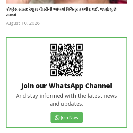
કોંગ્રેસ સાંસદ રેણુકા ચૌધરીની આંખમાં વિચિત્ર તકલીફ થઈ, જાણો શું છે
મામલો
August 10, 2026
revoi
editor
Join our WhatsApp Channel
And stay informed with the latest news
and updates.
Join Now