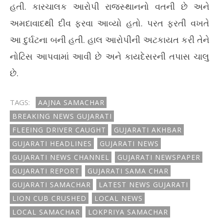
હતી. કારચાલક આરોપી રાજસ્થાનનો વતની છે અને
અમદાવાદથી દીવ ફરવા આવ્યો હતો. પરત ફરતી વખતે
આ દુર્ઘટના બની હતી. હાલ આરોપીની અટકાયત કરી તેને
નોટિસ આપવામાં આવી છે અને કાયદેસરની તપાસ ચાલુ
છે.
TAGS:
AAJNA SAMACHAR
BREAKING NEWS GUJARATI
FLEEING DRIVER CAUGHT
GUJARATI AKHBAR
GUJARATI HEADLINES
GUJARATI NEWS
GUJARATI NEWS CHANNEL
GUJARATI NEWSPAPER
GUJARATI REPORT
GUJARATI SAMA CHAR
GUJARATI SAMACHAR
LATEST NEWS GUJARATI
LION CUB CRUSHED
LOCAL NEWS
LOCAL SAMACHAR
LOKPRIYA SAMACHAR