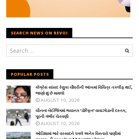
SEARCH NEWS ON REVOI
POPULAR POSTS
કોંગ્રેસ સાંસદ રેણુકા ચૌધરીની આંખમાં વિચિત્ર તકલીફ થઈ,
જાણો શું છે મામલો
AUGUST 10, 2026
ચીનના બેઈજિંગમાં ભયાનક ‘ડોલ્ફિન’ વાવાઝોડાની દસ્તક,
પૂરની ગંભીર ચેતવણી
AUGUST 10, 2026
ઓડિશામાં ભારે વરસાદને પગલે અનેક વિસ્તારો પાણીમાં