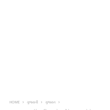
HOME
ગુજરાતી
ગુજરાત