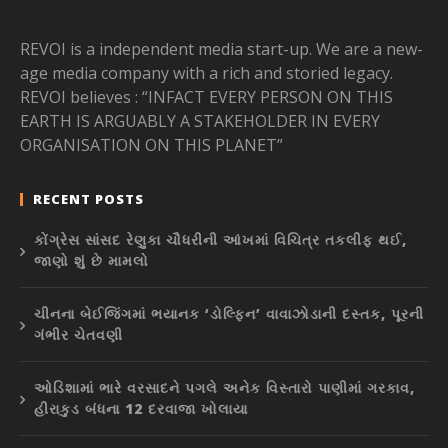
REVOI is a independent media start-up. We are a new-
age media company with a rich and storied legacy.
REVOI believes : “INFACT EVERY PERSON ON THIS
EARTH IS ARGUABLY A STAKEHOLDER IN EVERY
ORGANISATION ON THIS PLANET”
RECENT POSTS
કોંગ્રેસ સાંસદ રેણુકા ચૌધરીની આંખમાં વિચિત્ર તકલીફ થઈ,
જાણો શું છે મામલો
ચીનના બેઈજિંગમાં ભયાનક ‘ડોલ્ફિન’ વાવાઝોડાની દસ્તક, પૂરની
ગંભીર ચેતવણી
ઓડિશામાં ભારે વરસાદને પગલે અનેક વિસ્તારો પાણીમાં ગરકાવ,
હીરાકુડ બંધના 12 દરવાજા ખોલાયા