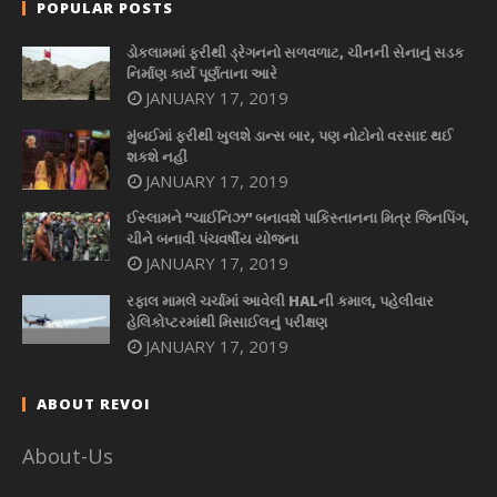
POPULAR POSTS
ડોકલામમાં ફરીથી ડ્રેગનનો સળવળાટ, ચીનની સેનાનું સડક
નિર્માણ કાર્ય પૂર્ણતાના આરે
JANUARY 17, 2019
મુંબઈમાં ફરીથી ખુલશે ડાન્સ બાર, પણ નોટોનો વરસાદ થઈ
શકશે નહીં
JANUARY 17, 2019
ઈસ્લામને “ચાઈનિઝ” બનાવશે પાકિસ્તાનના મિત્ર જિનપિંગ,
ચીને બનાવી પંચવર્ષીય યોજના
JANUARY 17, 2019
રફાલ મામલે ચર્ચામાં આવેલી HALની કમાલ, પહેલીવાર
હેલિકોપ્ટરમાંથી મિસાઈલનું પરીક્ષણ
JANUARY 17, 2019
ABOUT REVOI
About-Us