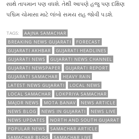
સાથે તાપમાન પણ વધશે. તેથી આપણે હજુ પણ દક્ષિણ
પશ્ચિમ ચોમાસા માટે લાંબો સમય રાહ જોવી પડશે.
TAGS:
AAJNA SAMACHAR
BREAKING NEWS GUJARATI
FORECAST
GUJARATI AKHBAR
GUJARATI HEADLINES
GUJARATI NEWS
GUJARATI NEWS CHANNEL
GUJARATI NEWSPAPER
GUJARATI REPORT
GUJARATI SAMACHAR
HEAVY RAIN
LATEST NEWS GUJARATI
LOCAL NEWS
LOCAL SAMACHAR
LOKPRIYA SAMACHAR
MAJOR NEWS
MOTA BANAV
NEWS ARTICLE
NEWS BLOG
NEWS IN GUJARATI
NEWS LIVE
NEWS UPDATES
NORTH AND SOUTH GUJARAT
POPULAR NEWS
SAMACHAR ARTICLE
SAMACHAR BLOG
SAMACHAR LIVE