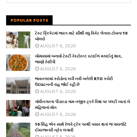
POPULAR POSTS
ટેસ્ટ ક્રિકેટમાં ભારત માટે સૌથી વધુ વિકેટ લેનારા ટોચના 10
બોલરો
AUGUST 6, 2026
ચોમાસામાં બનાવો ટેસ્ટી રેસ્ટોરન્ટ સ્ટાઈલ મકાઈનું શાક,
જાણો રેસીપી
AUGUST 6, 2026
ભાવનગરમાં કરોડોના ખર્ચે નવી બનેલી RTO કચેરી
ઉદઘાટનની રાહ જોઈ રહી છે
AUGUST 6, 2026
ગાંધીનગરના પીંડારડા ગામ નજીક ટ્રકે રિક્ષા પર પલટી ખાતાં બે
મહિલાનાં મોત
AUGUST 6, 2026
10 સિંહ એક સાથે રેલવે ટ્રેક પરથી પસાર થતાં જ પાયલોટે
ઈમરજન્સી બ્રેક લગાવી
AUGUST 6, 2026