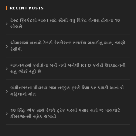
RECENT POSTS
ટેસ્ટ ક્રિકેટમાં ભારત માટે સૌથી વધુ વિકેટ લેનારા ટોચના 10
બોલરો
ચોમાસામાં બનાવો ટેસ્ટી રેસ્ટોરન્ટ સ્ટાઈલ મકાઈનું શાક, જાણો
રેસીપી
ભાવનગરમાં કરોડોના ખર્ચે નવી બનેલી RTO કચેરી ઉદઘાટનની
રાહ જોઈ રહી છે
ગાંધીનગરના પીંડારડા ગામ નજીક ટ્રકે રિક્ષા પર પલટી ખાતાં બે
મહિલાનાં મોત
10 સિંહ એક સાથે રેલવે ટ્રેક પરથી પસાર થતાં જ પાયલોટે
ઈમરજન્સી બ્રેક લગાવી