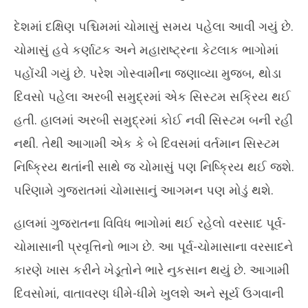
દેશમાં દક્ષિણ પશ્ચિમમાં ચોમાસું સમય પહેલા આવી ગયું છે.
ચોમાસું હવે કર્ણાટક અને મહારાષ્ટ્રના કેટલાક ભાગોમાં
પહોંચી ગયું છે. પરેશ ગોસ્વામીના જણાવ્યા મુજબ, થોડા
દિવસો પહેલા અરબી સમુદ્રમાં એક સિસ્ટમ સક્રિય થઈ
હતી. હાલમાં અરબી સમુદ્રમાં કોઈ નવી સિસ્ટમ બની રહી
નથી. તેથી આગામી એક કે બે દિવસમાં વર્તમાન સિસ્ટમ
નિષ્ક્રિય થતાંની સાથે જ ચોમાસું પણ નિષ્ક્રિય થઈ જશે.
પરિણામે ગુજરાતમાં ચોમાસાનું આગમન પણ મોડું થશે.
હાલમાં ગુજરાતના વિવિધ ભાગોમાં થઈ રહેલો વરસાદ પૂર્વ-
ચોમાસાની પ્રવૃત્તિનો ભાગ છે. આ પૂર્વ-ચોમાસાના વરસાદને
કારણે ખાસ કરીને ખેડૂતોને ભારે નુકસાન થયું છે. આગામી
દિવસોમાં, વાતાવરણ ધીમે-ધીમે ખુલશે અને સૂર્ય ઉગવાની