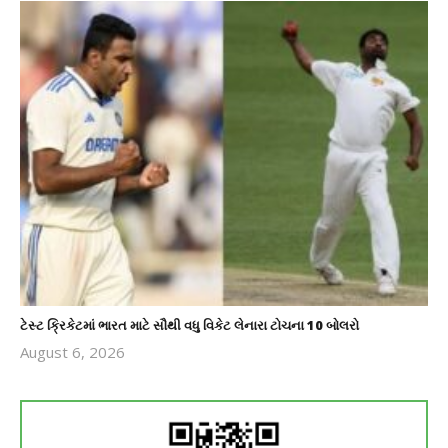
ટેસ્ટ ક્રિકેટમાં ભારત માટે સૌથી વધુ વિકેટ લેનારા ટોચના 10 બોલરો
August 6, 2026
revoi
editor