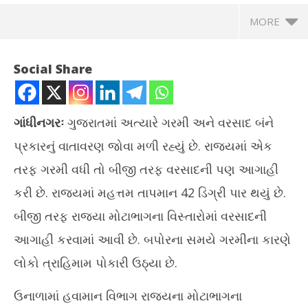
MORE
Social Share
ગાંધીનગરઃ
ગુજરાતમાં અત્યારે ગરમી અને વરસાદ બંને
પ્રકારનું વાતાવરણ જોવા મળી રહ્યું છે. રાજ્યમાં એક
તરફ ગરમી વધી તો બીજી તરફ વરસાદની પણ આગાહી
કરી છે. રાજ્યમાં મહત્તમ તાપમાન 42 ડિગ્રી પાર થયું છે.
બીજી તરફ રાજ્યા મોટાભાગના વિસ્તારોમાં વરસાદની
NOW VIEWING
આગાહી કરવામાં આવી છે. બપોરના સમયે ગરમીના કારણે
ઉત્તર અને દક્ષિણ ગુજરાત અને સૌરાષ્ટ્રમાં ભારે વરસાદની આગાહી
ટેસ
લોકો ત્રાહિમામ પોકારી ઉઠ્યા છે.
May
Ma
31,
31
ઉનાળામાં હવામાન વિભાગ રાજ્યના મોટાભાગના
2025
20