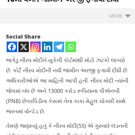
MORE
Social Share
ભાગેડુ નીરવ મોદીને યુકેની કોર્ટમાંથી મોટો ઝટકો લાગ્યો
છે. કોર્ટે નીરવ મોદીની નવી જામીન અરજી ફગાવી દીધી છે.
અધિકારીઓએ આ માહિતી આપી હતી. નીરવ મોદી ત્યાંની
જેલમાં બંધ છે અને 13000 કરોડ રૂપિયાના પીએનબી
(PNB) છેતરપિંડીના કેસમાં તેના કાકા મેહુલ ચોક્સી સાથે
NOW VIEWING
ભારતમાં વોન્ટેડ છે.
નીરવ મોદીને યુકેની કોર્ટમાંથી મોટો ઝટકો, 10મી વખત જામીન અરજી
ગાં
તેમણે જણાવ્યું હતું કે નીરવ મોદી(55) એ ગુરુવારે લંડનની
ફગાવી દીધી
કરાવ
May
Ma