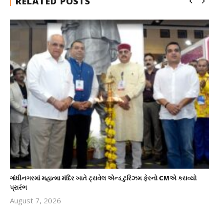
RELATED POSTS
ગાંધીનગરમાં મહાત્મા મંદિર ખાતે ટ્રાવેલ એન્ડ ટુરિઝમ ફેરનો CMએ કરાવ્યો
પ્રારંભ
August 7, 2026
revoi