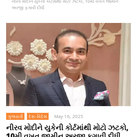
નીરવ મોદીને યુકેની કોર્ટમાંથી મોટો ઝટકો, 10મી વખત જામીન
અરજી ફગાવી દીધી
May 16, 2025
ગુજરાતી
દેશ-વિદેશ
નીરવ મોદીને યુકેની કોર્ટમાંથી મોટો ઝટકો,
10મી વખત જામીન અરજી ફગાવી દીધી