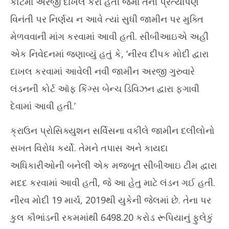
કોર્ટમાં અરજી દાખલ કરી હતી જેમાં તેની પ્રત્યાર્પણ
16,
16
વિનંતી પર નિર્ણય ન આવે ત્યાં સુધી જામીન પર મુક્તિ
2025
20
મેળવવાની માંગ કરવામાં આવી હતી. સીબીઆઇએ અહીં
એક નિવેદનમાં જણાવ્યું હતું કે, ‘નીરવ દીપક મોદી દ્વારા
દાખલ કરવામાં આવેલી નવી જામીન અરજી ગુરુવારે
લંડનની કોર્ટ ઑફ કિંગ્સ બેન્ચ ડિવિઝન દ્વારા ફગાવી
દેવામાં આવી હતી.’
ક્રાઉન પ્રોસિક્યુશન સર્વિસના વકીલે જામીન દલીલોનો
સખત વિરોધ કર્યો. તેમને તપાસ અને કાયદા
અધિકારીઓની બનેલી એક મજબૂત સીબીઆઇ ટીમ દ્વારા
મદદ કરવામાં આવી હતી, જે આ હેતુ માટે લંડન ગઈ હતી.
નીરવ મોદી 19 માર્ચ, 2019થી યુકેની જેલમાં છે. તેના પર
કુલ કૌભાંડની રકમમાંથી 6498.20 કરોડ રૂપિયાનું ફુલેકું