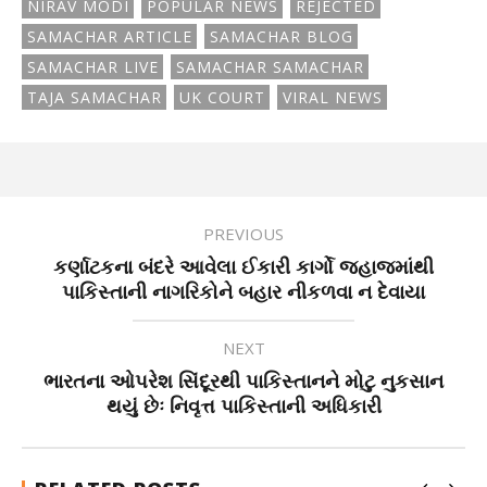
NIRAV MODI
POPULAR NEWS
REJECTED
SAMACHAR ARTICLE
SAMACHAR BLOG
SAMACHAR LIVE
SAMACHAR SAMACHAR
TAJA SAMACHAR
UK COURT
VIRAL NEWS
PREVIOUS
કર્ણાટકના બંદરે આવેલા ઈકારી કાર્ગો જહાજમાંથી
પાકિસ્તાની નાગરિકોને બહાર નીકળવા ન દેવાયા
NEXT
ભારતના ઓપરેશ સિંદૂરથી પાકિસ્તાનને મોટુ નુકસાન
થયું છેઃ નિવૃત્ત પાકિસ્તાની અધિકારી