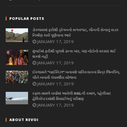
POPULAR POSTS
ડોકલામમાં ફરીથી ડ્રેગનનો સળવળાટ, ચીનની સેનાનું સડક
નિર્માણ કાર્ય પૂર્ણતાના આરે
JANUARY 17, 2019
મુંબઈમાં ફરીથી ખુલશે ડાન્સ બાર, પણ નોટોનો વરસાદ થઈ
શકશે નહીં
JANUARY 17, 2019
ઈસ્લામને “ચાઈનિઝ” બનાવશે પાકિસ્તાનના મિત્ર જિનપિંગ,
ચીને બનાવી પંચવર્ષીય યોજના
JANUARY 17, 2019
રફાલ મામલે ચર્ચામાં આવેલી HALની કમાલ, પહેલીવાર
હેલિકોપ્ટરમાંથી મિસાઈલનું પરીક્ષણ
JANUARY 17, 2019
ABOUT REVOI