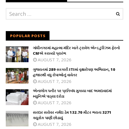
POPULAR POSTS
ગાંધીનગરમાં મહાત્મા મંદિર ખાતે ટ્રાવેલ એન્ડ ટુરિઝમ ફેરનો
CMએ કરાવ્યો પ્રારંભ
AUGUST 7, 2026
ગુજરાતમાં 289 સરકારી ITIમાં વૃક્ષારોપણ અભિયાન, 10
હજારથી વધુ રોપાઓનું વાવેતર
AUGUST 7, 2026
એનાલોગ પનીર પર પ્રતિબંધ મુકાયા બાદ અમદાવાદમાં
મ્યુનિએ પાડ્યા દરોડા
AUGUST 7, 2026
સરદાર સરોવર નર્મદા ડેમ 132.70 મીટર ભરાતા 3271
ક્યુસેક પાણી છોડાયું
AUGUST 7, 2026