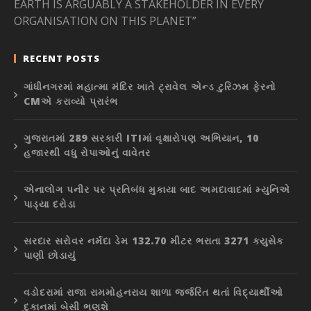
EARTH IS ARGUABLY A STAKEHOLDER IN EVERY
ORGANISATION ON THIS PLANET”
RECENT POSTS
ગાંધીનગરમાં મહાત્મા મંદિર ખાતે ટ્રાવેલ એન્ડ ટુરિઝમ ફેરનો
CMએ કરાવ્યો પ્રારંભ
ગુજરાતમાં 289 સરકારી ITIમાં વૃક્ષારોપણ અભિયાન, 10
હજારથી વધુ રોપાઓનું વાવેતર
એનાલોગ પનીર પર પ્રતિબંધ મુકાયા બાદ અમદાવાદમાં મ્યુનિએ
પાડ્યા દરોડા
સરદાર સરોવર નર્મદા ડેમ 132.70 મીટર ભરાતા 3271 ક્યુસેક
પાણી છોડાયું
વડોદરામાં રાજા રામમોહનરાય શાળા જર્જરિત થતાં વિદ્યાર્થીઓ
દુકાનમાં બેસી ભણશે