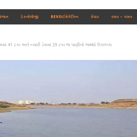
રંજન
ટેકનોલોજી
REVOઈમેગેઝિન
વેપાર
રમત – ગમત
ાં 41 ટકા અને ન્યારી ડેમમાં 29 ટકા જ પાણીનો જથ્થો ઉપલબ્ધ