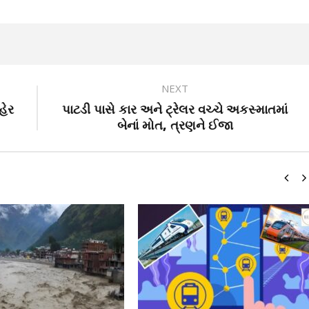
NEXT
હેર
પાટડી પાસે કાર અને ટ્રેલર વચ્ચે અકસ્માતમાં
બેનાં મોત, ત્રણને ઈજા