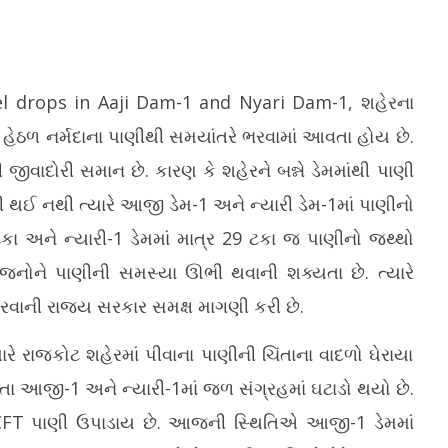
el drops in Aaji Dam-1 and Nyari Dam-1,
શહેરના
હેઠળ નર્મદાના પાણીથી સમયાંતરે ભરવામાં આવતા હોય છે.
વાદોરી સમાન છે. કારણ કે શહેરને બન્ને ડેમમાંથી પાણી
 એક શાળામાં ગોળીબાર, શિક્ષક
હિમાચલ પ્રદેશમાંભારે વરસાદને કારણે
રે
ી થઈ નથી ત્યારે આજી ડેમ-1 અને ન્યારી ડેમ-1માં પાણીનો
ર્થી સહિત 4 લોકોના મોત
જનજીવન ખોરવાયું, 145 રસ્તા બંધ અને
IR
224 ટ્રાન્સફોર્મર ખોરવાયા
કા અને ન્યારી-1 ડેમમાં માત્ર 29 ટકા જ પાણીનો જથ્થો
Ju
June
1
ીજનોને પાણીની સમસ્યા ઊભી થવાની શક્યતા છે. ત્યારે
17,
2
2026
વાની રાજ્ય સરકાર સમક્ષ માગણી કરી છે.
ત્યારે રાજકોટ શહેરમાં પીવાના પાણીની ચિંતાના વાદળો ઘેરાયા
તા આજી-1 અને ન્યારી-1માં જળ સંગ્રહમાં ઘટાડો થયો છે.
8 MCFT પાણી ઉપાડાય છે. આજની સ્થિતિએ આજી-1 ડેમમાં