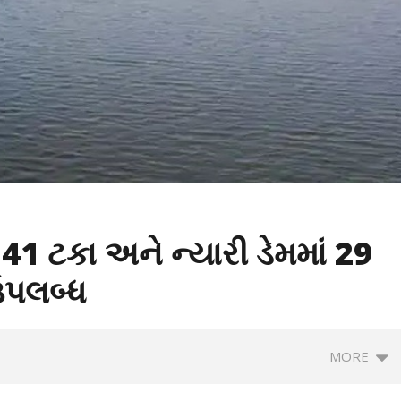
1 ટકા અને ન્યારી ડેમમાં 29
ઉપલબ્ધ
MORE