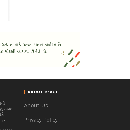
ABOUT REVOI
નનો
About-Us
ું સડક
આરે
Privacy Policy
019