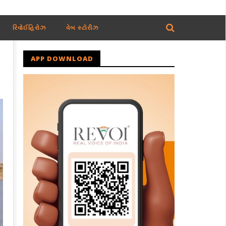
રિવોઈહિરોઝ
વેબ સ્ટોરીઝ
APP DOWNLOAD