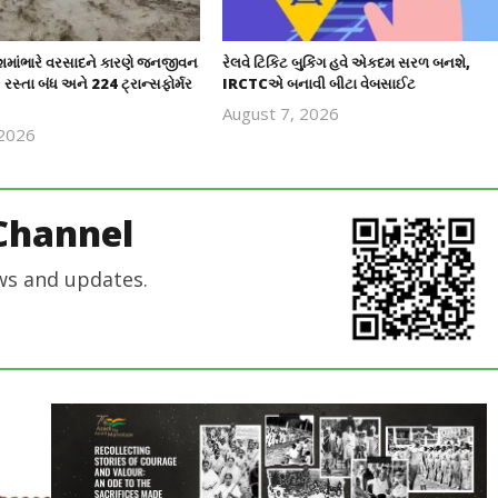
ેશમાંભારે વરસાદને કારણે જનજીવન
રેલવે ટિકિટ બુકિંગ હવે એકદમ સરળ બનશે,
 રસ્તા બંધ અને 224 ટ્રાન્સફોર્મર
IRCTCએ બનાવી બીટા વેબસાઈટ
August 7, 2026
 2026
revoi
revoi
editor
editor
Channel
ws and updates.