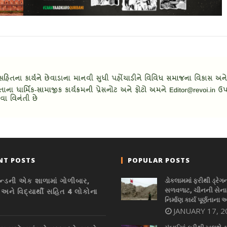
NT POSTS
POPULAR POSTS
ન્ડની એક શાળામાં ગોળીબાર,
ડોકલામમાં ફરીથી ડ્રેગ
સળવળાટ, ચીનની સેનાન
 અને વિદ્યાર્થી સહિત 4 લોકોના
નિર્માણ કાર્ય પૂર્ણતાના 
JANUARY 17, 2