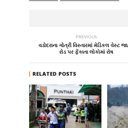
PREVIOUS
વડોદરાના ગોત્રી વિસ્તારમાં મેડિકલ વેસ્ટ જા
રોડ પર ફેંકાતા લોકોમાં રોષ
RELATED POSTS