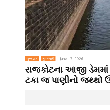
June 17, 2026
ગુજરાત
ગુજરાતી
રાજકોટના આજી ડેમમાં 4
ટકા જ પાણીનો જથ્થો 