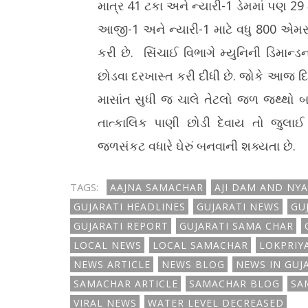
માત્ર 41 ટકા અને ન્યારી-1 ડેમમાં પણ 29 
આજી-1 અને ન્યારી-1 માટે વધુ 800 એમ
કરી છે. સિંચાઈ વિભાગે મ્યુનિની ડિમાન
છોડવા દરખાસ્ત કરી દીધી છે. જોકે આજ દિવસ
માસાંત સુધી જ ચાલે તેટલો જળ જથ્થો બચ્
તાત્કાલિક પાણી છોડી દેવાય તો જુલાઈ
જળસંકટ વધારે ઘેરું બનવાની શક્યતા છે.
TAGS:
AAJNA SAMACHAR
AJI DAM AND NY
GUJARATI HEADLINES
GUJARATI NEWS
GU
GUJARATI REPORT
GUJARATI SAMA CHAR
LOCAL NEWS
LOCAL SAMACHAR
LOKPRIY
NEWS ARTICLE
NEWS BLOG
NEWS IN GUJ
SAMACHAR ARTICLE
SAMACHAR BLOG
SA
VIRAL NEWS
WATER LEVEL DECREASED