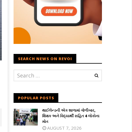
SEARCH NEWS ON REVOI
POPULAR POSTS
થાઈલેન્ડની એક શાળામાં ગોળીબાર,
શિક્ષક અને વિદ્યાર્થી સહિત 4 લોકોના
મોત
AUGUST 7, 2026