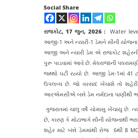
Social Share
રાજકોટ, 17 જુન, 2026
:
Water lev
આજી-1 અને ન્યારી-1 ડેમને સૌની યોજના 
NOW VIEWING
આજી અને ન્યારી ડેમ એ રાજકોટ શહેરની જી
રાજકોટના આજી ડેમમાં 41 ટકા અને ન્યારી
થાઈલેન્ડની
પુરૂ પાડવામાં આવે છે. મેધરાજાની પધરામણ
ડેમમાં 29 ટકા જ પાણીનો જથ્થો ઉપલબ્ધ
અને વિદ્યા
જથ્થો ઘટી રહ્યો છે. આજી ડેમ-1માં 41 ટ
June
June
17,
17,
ઉપલબ્ધ છે. જો વરસાદ ખેંચાશે તો શહેર
2026
2026
આરએમસીએ બન્ને ડેમ નર્મદાના પાણીથી ભર
ગુજરાતમાં ચાલુ વર્ષે ચોમાસુ ખેંચાયુ છે. 
છે, કારણ કે મોટાભાગે સૌની યોજનાથી ભરા
શહેર માટે બંન્ને ડેમમાંથી રોજ 6થી 