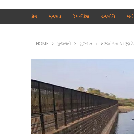
હોમ
ગુજરાત
દેશ-વિદેશ
રાજનીતિ
મનો
HOME
ગુજરાતી
ગુજરાત
રાજકોટના આજી ડેમમ