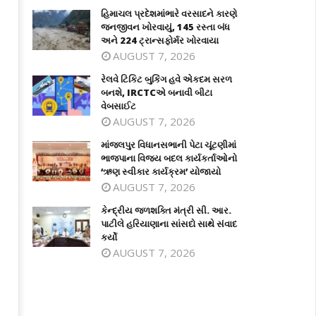
હિમાચલ પ્રદેશમાંભારે વરસાદને કારણે
જનજીવન ખોરવાયું, 145 રસ્તા બંધ
અને 224 ટ્રાન્સફોર્મર ખોરવાયા
AUGUST 7, 2026
રેલવે ટિકિટ બુકિંગ હવે એકદમ સરળ
બનશે, IRCTCએ બનાવી બીટા
વેબસાઈટ
AUGUST 7, 2026
લવે ટિકિટ બુકિંગ હવે એકદમ સરળ બનશે,
માંજલપુર વિધાનસભાની પેટા ચૂંટણીમાં
માંજલપુર વિધાનસભાની પેટા ચૂંટણીમાં
CTCએ બનાવી બીટા વેબસાઈટ
ભાજપાના વિજય બદલ કાર્યકર્તાઓનો ‘
ભાજપાના વિજય બદલ કાર્યકર્તાઓનો
સ્વીકાર કાર્યક્રમ’ યોજાયો
ne
‘ઋણ સ્વીકાર કાર્યક્રમ’ યોજાયો
June
7,
AUGUST 7, 2026
17,
026
કેન્દ્રીય જળશક્તિ મંત્રી સી. આર.
2026
પાટીલે હરિયાણાના સાંસદો સાથે સંવાદ
કર્યો
AUGUST 7, 2026