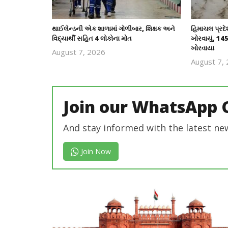
થાઈલેન્ડની એક શાળામાં ગોળીબાર, શિક્ષક અને
હિમાચલ પ્રદ
વિદ્યાર્થી સહિત 4 લોકોના મોત
ખોરવાયું, 145
ખોરવાયા
August 7, 2026
revoi
August 7,
editor
Join our WhatsApp 
And stay informed with the latest ne
Join Now