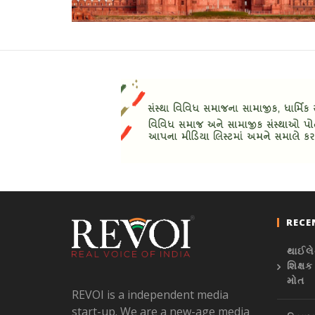
RECE
થાઈલે
શિક્ષક
મોત
REVOI is a independent media
start-up. We are a new-age media