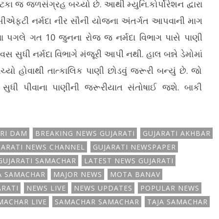
ટકા જ જળસંગ્રહ બચ્યો છે. આથી મ્યુનિ.કોર્પોરેશન દ્વારા
સીએફટી નર્મદા નીર સૌની યોજના અંતર્ગત આપવાની માગ
્ડના પગલે ગત 10 જુનના રોજ જ નર્મદા વિભાગ પાસે પાણી
 સુધી નર્મદા વિભાગે મંજૂરી આપી નથી. હાલ બન્ને ડેમોમાં
યો હોવાથી તાત્કાલિક પાણી છોડવું જરૂરી બન્યું છે. જો
 સુધી પીવાના પાણીની જરૂરીયાત સંતોષાઈ જશે. બાકી
ARI DAM
BREAKING NEWS GUJARATI
GUJARATI AKHBAR
JARATI NEWS CHANNEL
GUJARATI NEWSPAPER
GUJARATI SAMACHAR
LATEST NEWS GUJARATI
A SAMACHAR
MAJOR NEWS
MOTA BANAV
ARATI
NEWS LIVE
NEWS UPDATES
POPULAR NEWS
MACHAR LIVE
SAMACHAR SAMACHAR
TAJA SAMACHAR