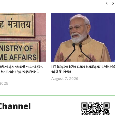
ઉન્ટ હેક કરવાની નવી તરકીબ,
IIT દિલ્હીના 57મા દીક્ષાંત સમારોહમાં પીએમ મોદ
સાવધ રહેવા ગૃહ મંત્રાલયની
રહેશે ઉપસ્થિત
August 7, 2026
 2026
revoi
revoi
editor
editor
Channel