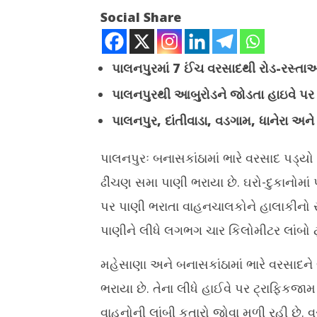
Social Share
પાલનપુરમાં 7 ઈંચ વરસાદથી રોડ-રસ્તાઓ
પાલનપુરથી આબુરોડને જોડતા હાઇવે પર
NOW VIEWING
પાલનપુર
,
દાંતીવાડા
,
વડગામ
,
ધાનેરા અન
ભારે વરસાદને લીધે અમદાવાદ-પાલનપુર
જુલાઈ મહિન
હાઈવે પર પાણી ભરાતા ટ્રાફિક જામના
વેચાણ, કાર
પાલનપુરઃ બનાસકાંઠામાં ભારે વરસાદ પડ્યો
દ્રશ્યો
ડિમાન્ડ વધી
ઢીંચણ સમા પાણી ભરાયા છે. ઘરો-દુકાનોમાં
July
July
3,
3,
પર પાણી ભરાતા વાહનચાલકોને હાલાકીનો સા
2025
2025
પાણીને લીધે લગભગ ચાર કિલોમીટર લાંબો ટ
મહેસાણા અને બનાસકાંઠામાં ભારે વરસાદને
ભરાયા છે. તેના લીધે હાઈવે પર ટ્રાફિકજા
વાહનોની લાંબી કતારો જોવા મળી રહી છે. 