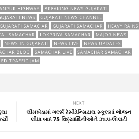
ANPUR HIGHWAY
BREAKING NEWS GUJARATI
GUJARATI NEWS
GUJARATI NEWS CHANNEL
GUJARATI SAMAC AR
GUJARATI SAMACHAR
HEAVY RAINS
CAL SAMACHAR
LOKPRIYA SAMACHAR
MAJOR NEWS
NEWS IN GUJARATI
NEWS LIVE
NEWS UPDATES
ACHAR BLOG
SAMACHAR LIVE
SAMACHAR SAMACHAR
ED TRAFFIC JAM
NEXT
ેલા
લીમખેડામાં ગર્લ્સ રેસીડેન્સિયલ સ્કૂલમાં ભોજન
્યો
લીધા બાદ 75 વિદ્યાર્થિનીઓને ઝાડા-ઊલટી