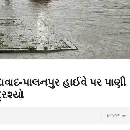
દાવાદ-પાલનપુર હાઈવે પર પાણી
્રશ્યો
MORE