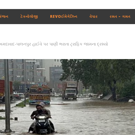
રંજન
ટેકનોલોજી
REVOઈમેગેઝિન
વેપાર
રમત – ગમત
 અમદાવાદ-પાલનપુર હાઈવે પર પાણી ભરાતા ટ્રાફિક જામના દ્રશ્યો