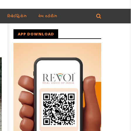
રિવોઈહિરોઝ
વેબ સ્ટોરીઝ
APP DOWNLOAD