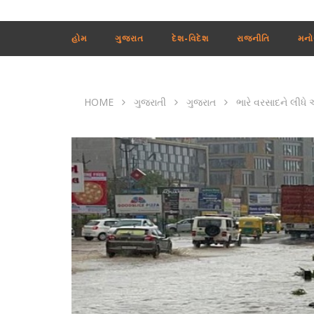
હોમ
ગુજરાત
દેશ-વિદેશ
રાજનીતિ
મનો
HOME
ગુજરાતી
ગુજરાત
ભારે વરસાદને લીધે