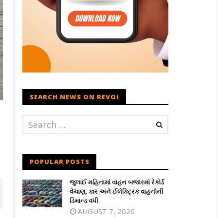
SEARCH NEWS ON REVOI
POPULAR POSTS
જુલાઈ મહિનામાં વાહન બજારમાં રેકોર્ડ
વેચાણ, કાર અને ઈલેક્ટ્રિક વાહનોની
ડિમાન્ડ વધી
AUGUST 7, 2026