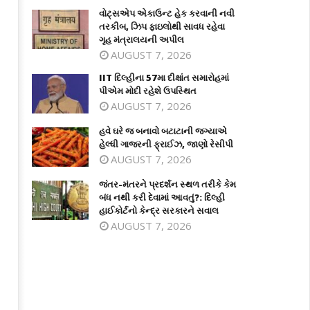
વોટ્સએપ એકાઉન્ટ હેક કરવાની નવી
તરકીબ, ઝિપ ફાઇલોથી સાવધ રહેવા
ગૃહ મંત્રાલયની અપીલ
AUGUST 7, 2026
IIT દિલ્હીના 57મા દીક્ષાંત સમારોહમાં
પીએમ મોદી રહેશે ઉપસ્થિત
AUGUST 7, 2026
હવે ઘરે જ બનાવો બટાટાની જગ્યાએ
T દિલ્હીના 57મા દીક્ષાંત સમારોહમાં પીએમ
હવે ઘરે જ બનાવો બટાટાની જગ્યાએ હેલ્ધ
હેલ્ધી ગાજરની ફ્રાઈઝ, જાણો રેસીપી
દી રહેશે ઉપસ્થિત
ગાજરની ફ્રાઈઝ, જાણો રેસીપી
AUGUST 7, 2026
ly
July
3,
જંતર-મંતરને પ્રદર્શન સ્થળ તરીકે કેમ
025
2025
બંધ નથી કરી દેવામાં આવતું?: દિલ્હી
હાઈકોર્ટનો કેન્દ્ર સરકારને સવાલ
AUGUST 7, 2026