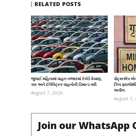
RELATED POSTS
જુલાઈ મહિનામાં વાહન બજારમાં રેકોર્ડ વેચાણ,
વોટ્સએપ એકા
કાર અને ઈલેક્ટ્રિક વાહનોની ડિમાન્ડ વધી
ઝિપ ફાઇલોથી 
અપીલ
August 7, 2026
revoi
August 7,
editor
Join our WhatsApp 