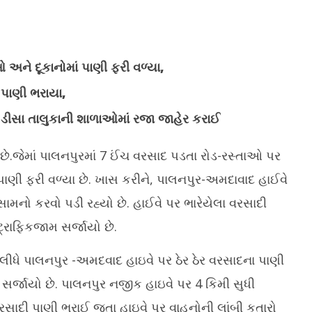
 અને દૂકાનોમાં પાણી ફરી વળ્યા,
 પાણી ભરાયા,
ે ડીસા તાલુકાની શાળાઓમાં રજા જાહેર કરાઈ
ામાં વાહન બજારમાં રેકોર્ડ
વોટ્સએપ એકાઉન્ટ હેક કરવાની નવી
II
 અને ઈલેક્ટ્રિક વાહનોની
તરકીબ, ઝિપ ફાઇલોથી સાવધ રહેવા ગૃહ
મો
 છે.જેમાં પાલનપુરમાં 7 ઈંચ વરસાદ પડતા રોડ-રસ્તાઓ પર
મંત્રાલયની અપીલ
Ju
 પાણી ફરી વળ્યા છે. ખાસ કરીને, પાલનપુર-અમદાવાદ હાઈવે
July
3,
3,
2
મનો કરવો પડી રહ્યો છે. હાઈવે પર ભારેયેલા વરસાદી
2025
્રાફિકજામ સર્જાયો છે.
 લીધે પાલનપુર -અમદવાદ હાઇવે પર ઠેર ઠેર વરસાદના પાણી
મ સર્જાયો છે. પાલનપુર નજીક હાઇવે પર 4 કિમી સુધી
વરસાદી પાણી ભરાઈ જતા હાઇવે પર વાહનોની લાંબી કતારો