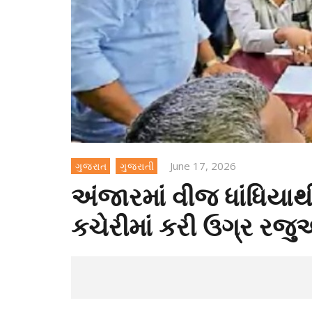
June 17, 2026
ગુજરાત
ગુજરાતી
અંજારમાં વીજ ધાંધિય
કચેરીમાં કરી ઉગ્ર રજ