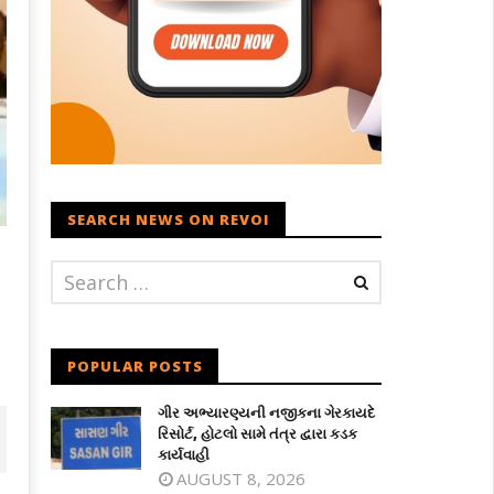
SEARCH NEWS ON REVOI
POPULAR POSTS
ગીર અભ્યારણ્યની નજીકના ગેરકાયદે
રિસોર્ટ, હોટલો સામે તંત્ર દ્વારા કડક
કાર્યવાહી
AUGUST 8, 2026