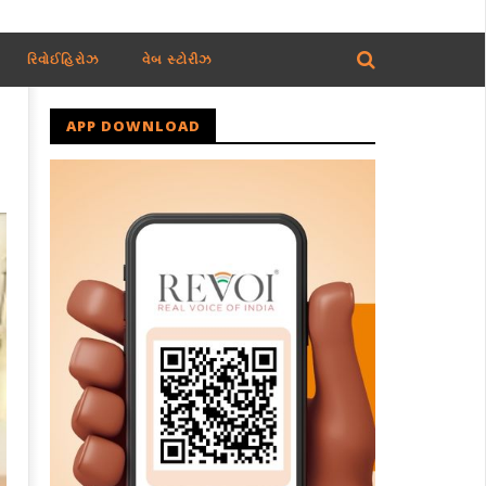
રિવોઈહિરોઝ
વેબ સ્ટોરીઝ
APP DOWNLOAD