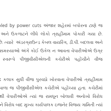
bled by power cuts
અંજાર શહેરમાં બપોરના ટાણે જ
ને ઉકળાટને લીધે લોકો ત્રાહીમામ પોકારી ગયા છે.
. ત્યારે અંડરગ્રાઉન્ડ કેબલ વાયરિંગ, ડી.પી. બદલવા અને
વિદ્યા સહાયકોની ભરતી પ્રકિયામાં
સરકારની વચગાળાની ફોર્મુલાને HCએ આપી
રણ્યની નજીકના ગેરકાયદે
મો
ર સમસ્યાઓ અંગે કોઈ ઉકેલ ન આવતા વેપારીઓએ ઉગ્ર
મંજુરી
ટલો સામે તંત્ર દ્વારા કડક
આજ
લી સ્વરૂપે પીજીવીસીએલની કચેરીએ પહોંચીને વીજ
June
Ju
17,
1
2026
2
ઢ કલાક સુધી વીજ પુરવઠો ખોરવાતા વેપારીઓ ત્રાહીમામ
ગપાળા જ પીજીવીસીએલ કચેરીએ પહોંચ્યા હતા. કચેરીમાં
ી વેપારીઓએ ત્યાં જ રામધૂન બોલાવી અનોખો વિરોધ
અને વિરોધ બાદ મુખ્ય કાર્યપાલક ઇજનેર વિજય ગામિતી ત્યાં