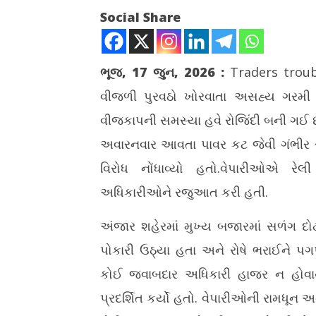
Social Share
ભૂજ, 17 જુન, 2026
:
Traders trou
વીજળી પુરવઠો ખોરવાતા અસહ્ય ગરમી અ
NOW VIEWING
વીજકાપની સમસ્યા હવે રોજિંદી બની ગઈ છે
અંજારમાં વીજ ધાંધિયાથી પરેશાન
ગીર અભ્યા
અવારનવાર આવતા પાવર કટ જેવી ગંભી
વેપારીઓએ PGVCL કચેરીમાં કરી ઉગ્ર
રિસોર્ટ, હો
રજુઆત
કાર્યવાહી
વિરોધ નોંધાવ્યો હતો.વેપારીઓએ રે
June
June
અધિકારીઓને રજુઆત કરી હતી.
17,
17,
2026
2026
અંજાર શહેરમાં મુખ્ય બજારમાં સળંગ દો
પોકારી ઉઠ્યા હતા અને રોષે ભરાઈને પ
કોઈ જવાબદાર અધિકારી હાજર ન હોવાથ
પ્રદર્શિત કર્યો હતો. વેપારીઓની રામધૂન 