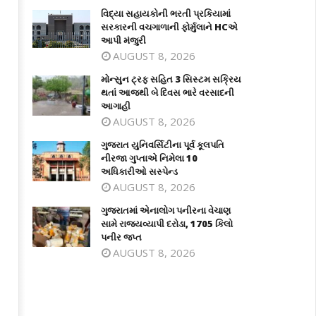
વિદ્યા સહાયકોની ભરતી પ્રકિયામાં
સરકારની વચગાળાની ફોર્મુલાને HCએ
આપી મંજુરી
AUGUST 8, 2026
મોન્સુન ટ્રફ સહિત 3 સિસ્ટમ સક્રિય
થતાં આજથી બે દિવસ ભારે વરસાદની
આગાહી
AUGUST 8, 2026
ન્સુન ટ્રફ સહિત 3 સિસ્ટમ સક્રિય થતાં
ગુજરાત યુનિવર્સિટીના પૂર્વ કૂલપતિ નીરજા
ગુજરાત યુનિવર્સિટીના પૂર્વ કૂલપતિ
થી બે દિવસ ભારે વરસાદની આગાહી
ગુપ્તાએ નિમેલા 10 અધિકારીઓ સસ્પેન્ડ
નીરજા ગુપ્તાએ નિમેલા 10
ne
June
અધિકારીઓ સસ્પેન્ડ
7,
17,
AUGUST 8, 2026
026
2026
ગુજરાતમાં એનાલોગ પનીરના વેચાણ
સામે રાજ્યવ્યાપી દરોડા, 1705 કિલો
પનીર જપ્ત
AUGUST 8, 2026