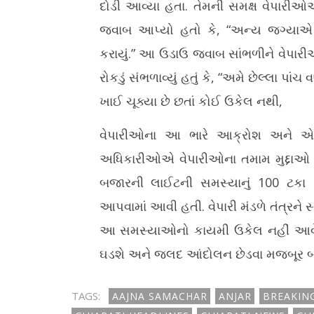
દોડી આવ્યા હતા. તેમની સમક્ષ વેપારી
જવાબ આપ્યો હતો કે, “અન્ય જગ્યાએ રિપેર
કરાયું.” આ ઉડાઉ જવાબ સાંભળીને વેપારી
રોકડું સંભળાવ્યું હતું કે, “અમે છેલ્લા પ
ખાઈ ચૂક્યા છે છતાં કોઈ ઉકેલ નથી,
વેપારીઓના આ ભારે આક્રોશ અને એકતા 
અધિકારીઓએ વેપારીઓના તમામ મુદ્દાઓ સ
બજારની લાઈટની સમસ્યાનું 100 ટકા 
આપવામાં આવી હતી. વેપારી મંડળે તંત્રને સ
આ સમસ્યાઓનો કાયમી ઉકેલ નહીં આવ
ઘડશે અને જલદ આંદોલન છેડવા મજબૂર બ
TAGS:
AAJNA SAMACHAR
ANJAR
BREAKIN