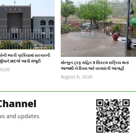
કોની ભરતી પ્રકિયામાં સરકારની
ર્મુલાને HCએ આપી મંજુરી
મોન્સુન ટ્રફ સહિત 3 સિસ્ટમ સક્રિય થતાં
આજથી બે દિવસ ભારે વરસાદની આગાહી
 2026
revoi
August 8, 2026
editor
revoi
editor
Channel
ws and updates.