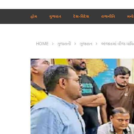
હોમ
ગુજરાત
દેશ-વિદેશ
રાજનીતિ
મનો
HOME
ગુજરાતી
ગુજરાત
અંજારમાં વીજ ધાં