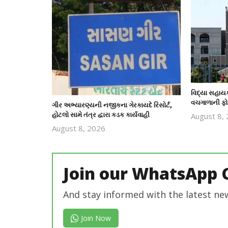
વિદ્યા સહાય
વચગાળાની ફો
ગીર અભ્યારણ્યની નજીકના ગેરકાયદે રિસોર્ટ,
હોટલો સામે તંત્ર દ્વારા કડક કાર્યવાહી
August 8,
August 8, 2026
revoi
editor
Join our WhatsApp 
And stay informed with the latest ne
Join Now