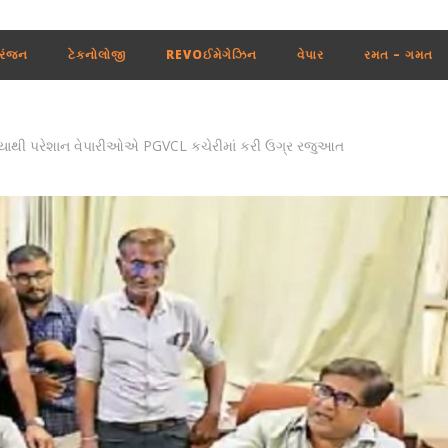
રંજન
ટેકનોલોજી
REVOઈમેગેઝિન
વેપાર
રમત – ગમત
ધિયાથી પરેશાન વેપારીઓએ PGVCL કચેરીમાં કરી ઉગ્ર રજુઆત