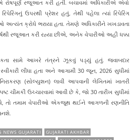
ઓએ રોષપૂર્ણ રજૂઆત કરી હતી. બચાવમાં અધિકારીએ એવો
િંગનું ઉપરથી પ્રેશર હતું, તેથી પહેલા ત્યાં રિપેરિંગ
ઓ અત્યંત ક્રોધે ભરાયા હતા. તેમણે અધિકારીને ખખડાવતા
ાંચ વર્ષથી રજૂઆત કરી રહ્યા છીએ, અનેક વેપારીઓ અહી ધક્કા
સામે આખરે તંત્રને ઝૂકવું પડ્યું હતું. જવાબદાર
્વીકારી લીધા હતા અને આગામી 30 જૂન, 2026 સુધીમાં
નિરાકરણ (સોલ્યુશન) લાવી આપવાની લેખિતમાં ખાતરી
્પષ્ટ ચીમકી ઉચ્ચારવામાં આવી છે કે, જો 30 તારીખ સુધીમાં
ે, તો તમામ વેપારીઓ એકજૂથ થઈને આગળની રણનીતિ
નશે.
G NEWS GUJARATI
GUJARATI AKHBAR