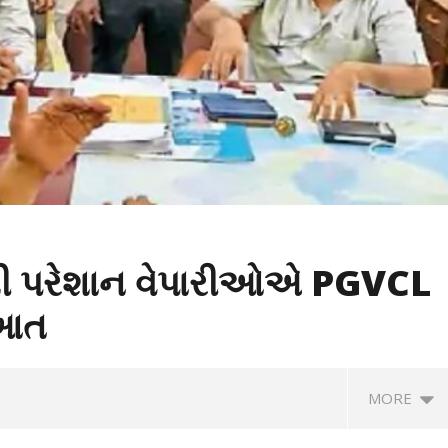
ાથી પરેશાન વેપારીઓએ PGVCL
ુઆત
MORE