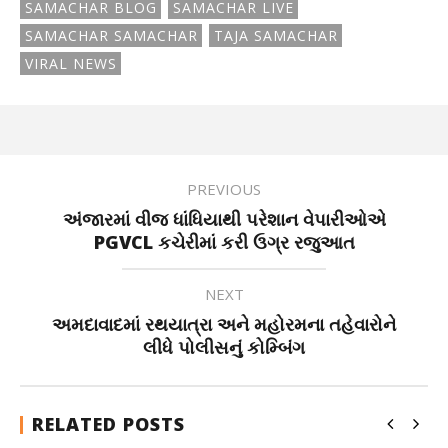
SAMACHAR BLOG
SAMACHAR LIVE
SAMACHAR SAMACHAR
TAJA SAMACHAR
VIRAL NEWS
PREVIOUS
અંજારમાં વીજ ધાંધિયાથી પરેશાન વેપારીઓએ
PGVCL કચેરીમાં કરી ઉગ્ર રજુઆત
NEXT
અમદાવાદમાં રથયાત્રા અને મહોરમના તહેવારોને
લીધે પોલીસનું કોમ્બિંગ
RELATED POSTS