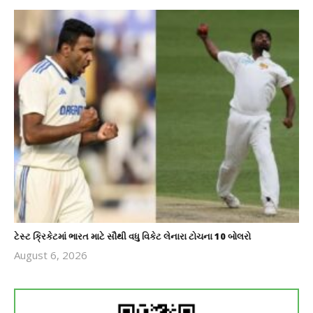
ટેસ્ટ ક્રિકેટમાં ભારત માટે સૌથી વધુ વિકેટ લેનારા ટોચના 10 બોલરો
August 6, 2026
revoi
editor