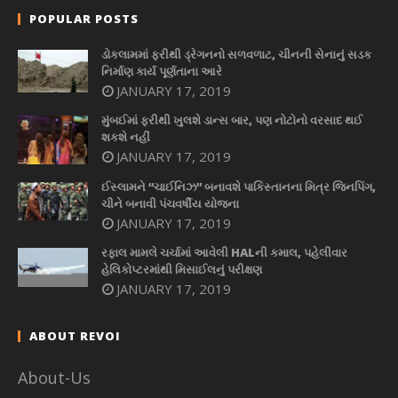
POPULAR POSTS
ડોકલામમાં ફરીથી ડ્રેગનનો સળવળાટ, ચીનની સેનાનું સડક
નિર્માણ કાર્ય પૂર્ણતાના આરે
JANUARY 17, 2019
મુંબઈમાં ફરીથી ખુલશે ડાન્સ બાર, પણ નોટોનો વરસાદ થઈ
શકશે નહીં
JANUARY 17, 2019
ઈસ્લામને “ચાઈનિઝ” બનાવશે પાકિસ્તાનના મિત્ર જિનપિંગ,
ચીને બનાવી પંચવર્ષીય યોજના
JANUARY 17, 2019
રફાલ મામલે ચર્ચામાં આવેલી HALની કમાલ, પહેલીવાર
હેલિકોપ્ટરમાંથી મિસાઈલનું પરીક્ષણ
JANUARY 17, 2019
ABOUT REVOI
About-Us