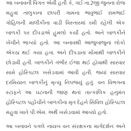
આ બનાવની વિગત એવી હતી કે, ગઈ તા.2જી જુનના રોજ
મહુવા તાલુકાના છાપરી ગામના ભાવુભાઈ રામભાઈ
ગોહિલની માલીકીના વાડી વિસ્તારમાં રમી રહેલી એક
બાળકી પર દીપડાએ હુમલો કર્યો હતો. અને બાળકીને
ખેંચીને ભાગ્યો હતો. આ બનાવથી આજુબાજુના લોકો
એકઠા થઈ ગયા હતા. અને દીપડાના મોંમાથી બાળકીને
છોડાવી હતી. બાળકીને ગંભીર ઈજા થઈ હોવાથી સારવાર
સામે હોસ્પિટલ ખસેડવામાં આવી હતી. જ્યાં સારવાર
દરમિયાન બાળકીનું મૃત્યુ નિપજ્યું હતું. વન વિભગના
સ્ટાફને આ ઘટનાની જાણ થતાં તાત્કાલિક હનુમંત
હોસ્પિટલ પહોંચીને બાળકીના મૃત દેહને સિવિલ હોસ્પિટલ
મહુવા ખાતે પી.એમ. અર્થે ખસેડવામાં આવ્યો હતો.
આ બનાવને પગલે નાયબ વન સંરક્ષકના માર્ગદર્શન અને