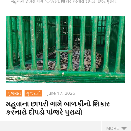
મહુવાના છાપરી ગામે બાળકીનો શિકાર કરનારો દીપડો પાંજરે પુરાયો
June 17, 2026
ગુજરાત
ગુજરાતી
મહુવાના છાપરી ગામે બાળકીનો શિકાર
કરનારો દીપડો પાંજરે પુરાયો
MORE