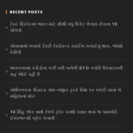
RECENT POSTS
ટેસ્ટ ક્રિકેટમાં ભારત માટે સૌથી વધુ વિકેટ લેનારા ટોચના 10
બોલરો
ચોમાસામાં બનાવો ટેસ્ટી રેસ્ટોરન્ટ સ્ટાઈલ મકાઈનું શાક, જાણો
રેસીપી
ભાવનગરમાં કરોડોના ખર્ચે નવી બનેલી RTO કચેરી ઉદઘાટનની
રાહ જોઈ રહી છે
ગાંધીનગરના પીંડારડા ગામ નજીક ટ્રકે રિક્ષા પર પલટી ખાતાં બે
મહિલાનાં મોત
10 સિંહ એક સાથે રેલવે ટ્રેક પરથી પસાર થતાં જ પાયલોટે
ઈમરજન્સી બ્રેક લગાવી