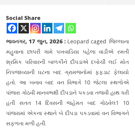
Social Share
ભાવનગર, 17 જુન, 2026
:
Leopard caged
જિલ્લાના
મહુવાના છાપરી ગામે પખવાડિયા પહેલા વાડીએ રમતી
શ્રમિક પરિવારની બાળકીને દીપડાએ દબોચી લઈ મોત
નિપજાવ્યાની ઘટના બાદ ગ્રામજનોમાં ફફડાટ ફેલાયો
હતો. આ બનાવ બાદ વન વિભાગે 10 જેટલા સ્થળોએ
NOW VIEWING
પાંજરા ગોઠવી માનવભક્ષી દીપડાને પકડવા તજવી હાથ ધરી
મહુવાના છાપરી ગામે બાળકીનો શિકાર કરનારો દીપડો પાંજરે પુરાયો
ટેસ
હતી સતત 14 દિવસની જહેમત બાદ ગોઠવેલ1 10
June
Ju
પાંજરામાં એકના સ્થાને બે દીપડા પકડવામાં વન વિભાગને
17,
17
2026
20
સફળતા મળી હતી.