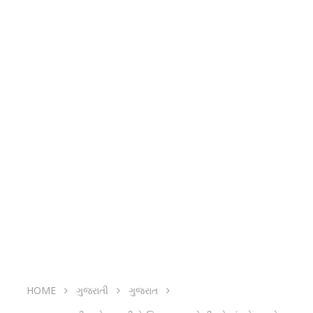
HOME
ગુજરાતી
ગુજરાત