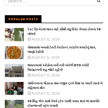
POPULAR POSTS
ટેસ્ટ ક્રિકેટમાં ભારત માટે સૌથી વધુ વિકેટ લેનારા ટોચના 10
બોલરો
AUGUST 6, 2026
ચોમાસામાં બનાવો ટેસ્ટી રેસ્ટોરન્ટ સ્ટાઈલ મકાઈનું શાક,
જાણો રેસીપી
AUGUST 6, 2026
ભાવનગરમાં કરોડોના ખર્ચે નવી બનેલી RTO કચેરી
ઉદઘાટનની રાહ જોઈ રહી છે
AUGUST 6, 2026
ગાંધીનગરના પીંડારડા ગામ નજીક ટ્રકે રિક્ષા પર પલટી ખાતાં બે
મહિલાનાં મોત
AUGUST 6, 2026
10 સિંહ એક સાથે રેલવે ટ્રેક પરથી પસાર થતાં જ પાયલોટે
ઈમરજન્સી બ્રેક લગાવી