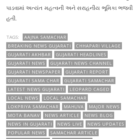
પાડવામાં અત્યંત મહત્વની અને સરાહનીય ભૂમિકા ભજવી
હતી.
TAGS:
AAJNA SAMACHAR
BREAKING NEWS GUJARATI
CHHAPARI VILLAGE
GUJARATI AKHBAR
GUJARATI HEADLINES
GUJARATI NEWS
GUJARATI NEWS CHANNEL
GUJARATI NEWSPAPER
GUJARATI REPORT
GUJARATI SAMA CHAR
GUJARATI SAMACHAR
LATEST NEWS GUJARATI
LEOPARD CAGED
LOCAL NEWS
LOCAL SAMACHAR
LOKPRIYA SAMACHAR
MAHUVA
MAJOR NEWS
MOTA BANAV
NEWS ARTICLE
NEWS BLOG
NEWS IN GUJARATI
NEWS LIVE
NEWS UPDATES
POPULAR NEWS
SAMACHAR ARTICLE