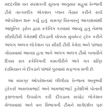
મદદનીશ વન સંરક્ષકની સુચના અનુસાર મહુવા રેન્જની
ટીમે તાત્કાલીક એકશન પ્લાન તૈયાર કરીને સર્ચ
ઓપરેશન શરૂ કર્યુ હતું. સમગ્ર વિસ્તારનું આકાશમાંથી
આધુનિક ડ્રોન દ્વારા સ્કેનિંગ કરવામાં આવ્યુ હતું તેમજ
સીસીટીવી કેમેરાથી દીપડાની ચોક્કસ મુવમેન્ટ ટ્રેક કરીને
અલગ અલગ લોકેશન પર સીસી ટીવી કેમેરા અને પાંજરા
ગોઠવવામાં આવ્યા હતા અને અલગ અલગ ટીમો બનાવીને
દિવસ રાત સ્કેનિંગની કામગીરીને અંતે ગત રાત્રિ
દરમિયાન બે દીપડાને પાંજરે પુરવામાં સફળતા મળી છે.
આ સમગ્ર ઓપરેશનમાં લીલીયા રેન્જના અનુભવી
ટ્રેકર્સ અસલમભાઈ અને અમજદભાઈ કુરેશીએ પોતાની
કુશળતાનો ઉપયોગ કરી દીપડાના સચોટ લોકેશન
મેળવવામાં અને વન વિભાગની ટીમને માર્ગદર્શન પુરું