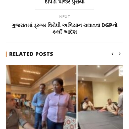
દીપડો પાંજરે પુરાયો
NEXT
ગુજરાતમાં ડ્રગ્સ વિરોધી અભિયાન ચલાવવા DGPનો
કર્યો આદેશ
RELATED POSTS