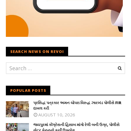
SEARCH NEWS ON REVOI
POPULAR POSTS
પ્રસિદ્ધ પત્રકાર અમન ચોપરા વિરુદ્ધ ઝારખંડ પોલીસે FIR
દાખલ કરી
AUGUST 10, 2026
જયપુરમાં કોંગ્રેસની હિસાબ માંગો રેલી બની ઉગ્ર, પોલીસે
વોટર કેનનનો કર્યો ઉપયોગ