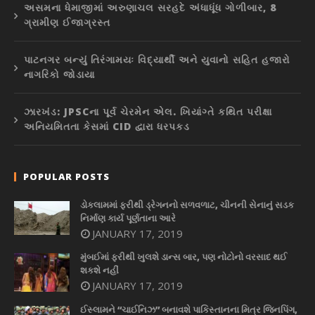
અસમના ધેમાજીમાં અરુણાચલ સરહદે અંધાધૂંધ ગોળીબાર, 8
ગ્રામીણ ઈજાગ્રસ્ત
પાટનગર બન્યું તિરંગામયઃ વિદ્યાર્થી અને યુવાનો સહિત હજારો
નાગરિકો જોડાયા
ઝારખંડ: JPSCના પૂર્વ ચેરમેન એલ. ખિયાંગ્તે કથિત પરીક્ષા
અનિયમિતતા કેસમાં CID દ્વારા ધરપકડ
POPULAR POSTS
ડોકલામમાં ફરીથી ડ્રેગનનો સળવળાટ, ચીનની સેનાનું સડક
નિર્માણ કાર્ય પૂર્ણતાના આરે
JANUARY 17, 2019
મુંબઈમાં ફરીથી ખુલશે ડાન્સ બાર, પણ નોટોનો વરસાદ થઈ
શકશે નહીં
JANUARY 17, 2019
ઈસ્લામને “ચાઈનિઝ” બનાવશે પાકિસ્તાનના મિત્ર જિનપિંગ,