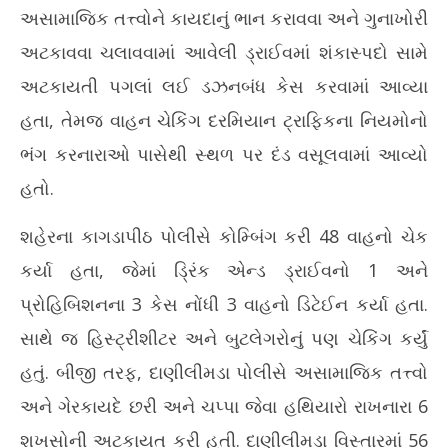
અસામાજિક તત્ત્વોને કાયદાનું ભાન કરાવવા અને ગુનાખોરી
અટકાવવા ચલાવવામાં આવેલી ડ્રાઈવમાં શંકાસ્પદો સામે
અટકાયતી પગલાં લઈ ડઝનબંધ કેસ કરવામાં આવ્યા
હતા, તેમજ વાહન ચેકિંગ દરમિયાન ટ્રાફિકના નિયમોનો
ભંગ કરનારાઓ પાસેથી સ્થળ પર દંડ વસૂલવામાં આવ્યો
હતો.
શહેરના કાગડાપીઠ પોલીસે કોમ્બિંગ કરી 48 વાહનો ચેક
કર્યા હતા, જેમાં ડ્રિંક એન્ડ ડ્રાઈવનો 1 અને
પ્રોહિબિશનના 3 કેસ નોંધી 3 વાહનો ડિટેઈન કર્યા હતા.
સાથે જ હિસ્ટ્રીશીટર અને બુટલેગરોનું પણ ચેકિંગ કર્યું
હતું. બીજી તરફ, દાણીલીમડા પોલીસે અસામાજિક તત્ત્વો
અને ગેરકાયદે છરી અને ચપ્પા જેવા હથિયારો રાખનારા 6
શખસોની અટકાયત કરી હતી. દાણીલીમડા વિસ્તારમાં 56