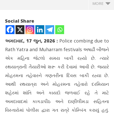
MORE
Social Share
અમદાવાદ, 17 જુન, 2026
:
Police combing due to
Rath Yatra and Muharram festivals
અષાઢી બીજને
એક મહિના જેટલો સમય બાકી રહ્યો છે. ત્યારે
રથયાત્રાની તૈયારીઓ શરૂ કરી દેવામાં આવી છે. જ્યારે
મોહરમના તહેવારને ગણતરીના દિવસ બાકી રહ્યા છે.
NOW VIEWING
આથી રથયાત્રા અને મોહરમના તહેવારો દરમિયાન
અમદાવાદમાં રથયાત્રા અને મહોરમના તહેવારોને લીધે પોલીસનું કોમ્બિંગ
પ્ર
શહેરમાં શાંતિ અને કાયદો જળવાઈ રહે તે માટે
June
Ju
અમદાવાદમાં કાગડાપીઠ અને દાણીલીમડા સહિતના
17,
17
2026
20
વિસ્તારોમાં પોલીસ દ્વારા ગત રાત્રે કોમ્બિંગ કરાયું હતું.