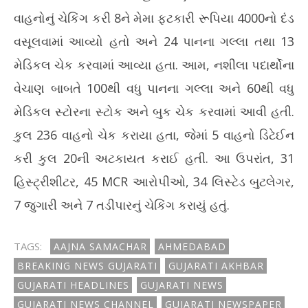
વાહનોનું ચેકિંગ કરી 8ને મેમા ફટકારી રૂપિયા 4000નો દંડ
વસૂલવામાં આવ્યો હતો અને 24 પાનના ગલ્લા તથા 13
મેડિકલ ચેક કરવામાં આવ્યા હતા. આમ, નશીલા પદાર્થોના
વેચાણ બાબતે 100થી વધુ પાનના ગલ્લા અને 60થી વધુ
મેડિકલ સ્ટોરના સ્ટોક અને બુક ચેક કરવામાં આવી હતી.
કુલ 236 વાહનો ચેક કરાયા હતા, જેમાં 5 વાહનો ડિટેઈન
કરી કુલ 20ની અટકાયત કરાઈ હતી. આ ઉપરાંત, 31
હિસ્ટ્રીશીટર, 45 MCR આરોપીઓ, 34 લિસ્ટેડ બુટલેગર,
7 જુગારી અને 7 તડીપારનું ચેકિંગ કરાયું હતું.
TAGS:
AAJNA SAMACHAR
AHMEDABAD
BREAKING NEWS GUJARATI
GUJARATI AKHBAR
GUJARATI HEADLINES
GUJARATI NEWS
GUJARATI NEWS CHANNEL
GUJARATI NEWSPAPER