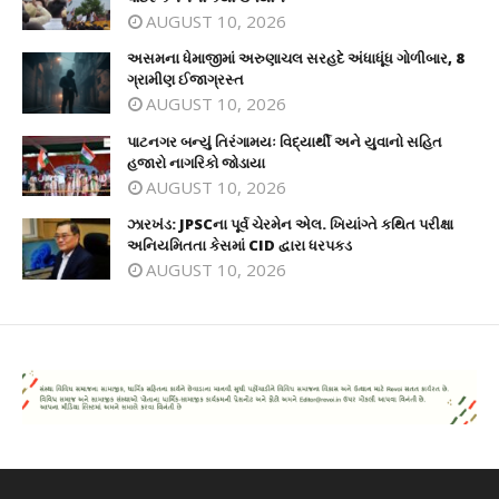
AUGUST 10, 2026
અસમના ધેમાજીમાં અરુણાચલ સરહદે અંધાધૂંધ ગોળીબાર, 8
ગ્રામીણ ઈજાગ્રસ્ત
AUGUST 10, 2026
પાટનગર બન્યું તિરંગામયઃ વિદ્યાર્થી અને યુવાનો સહિત
હજારો નાગરિકો જોડાયા
AUGUST 10, 2026
ઝારખંડ: JPSCના પૂર્વ ચેરમેન એલ. ખિયાંગ્તે કથિત પરીક્ષા
અનિયમિતતા કેસમાં CID દ્વારા ધરપકડ
AUGUST 10, 2026